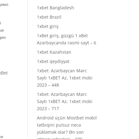
димо
1xbet Bangladesh
1xbet Brazil
й
1xbet giriş
ые
1xBet giriş, güzgü 1 xBet
дин
Azərbaycanda rəsmi sayt – 6
1xbet Kazahstan
1xbet qeydiyyat
1xbet: Azərbaycan Mərc
xBet
Saytı 1xBET Az, 1xbet mobi
2023 – 448
1xbet: Azərbaycan Mərc
Saytı 1xBET Az, 1xbet mobi
2023 – 717
Android üçün Mostbet mobil
tətbiqini pulsuz necə
yükləmək olar? Ən son
ми