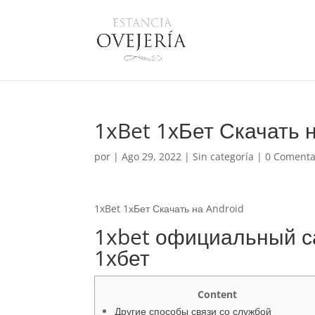
1xBet 1хБет Скачать 
por
|
Ago 29, 2022
|
Sin categoría
|
0 Comenta
1xBet 1хБет Скачать на Android
1xbet официальный са
1хбет
Content
Другие способы связи со службой