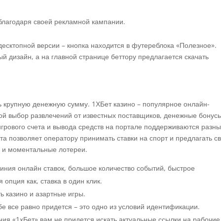
благодаря своей рекламной кампании.
есктопной версии – кнопка находится в футереблока «Полезное».
й дизайн, а на главной странице беттору предлагается скачать
ь крупную денежную сумму. 1ХБет казино – популярное онлайн-
ой выбор развлечений от известных поставщиков, денежные бонус
 игрового счета и вывода средств на портале поддерживаются разн
а позволяет оператору принимать ставки на спорт и предлагать с
 и моментальные лотереи.
ния онлайн ставок, большое количество событий, быстрое
опция как, ставка в один клик.
ь казино и азартные игры.
е все равно придется – это одно из условий идентификации.
ния «1хБет» вам не придется искать актуальные ссылки на рабочие