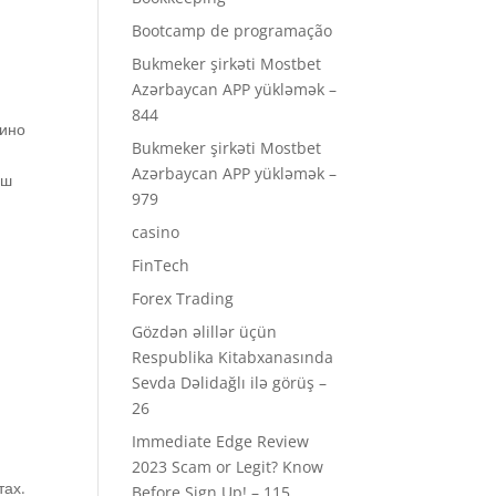
Bootcamp de programação
Bukmeker şirkəti Mostbet
Azərbaycan APP yükləmək –
844
зино
Bukmeker şirkəti Mostbet
Azərbaycan APP yükləmək –
ыш
979
casino
FinTech
,
Forex Trading
Gözdən əlillər üçün
Respublika Kitabxanasında
Sevda Dəlidağlı ilə görüş –
26
Immediate Edge Review
2023 Scam or Legit? Know
тах.
Before Sign Up! – 115