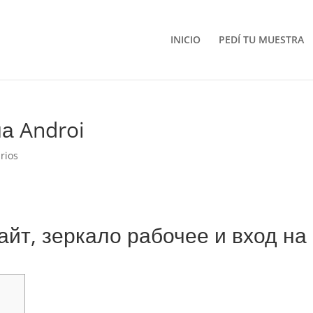
INICIO
PEDÍ TU MUESTRA
на Androi
rios
йт, зеркало рабочее и вход на