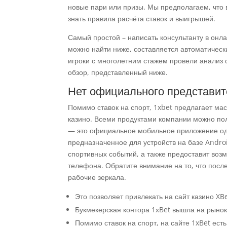
новые пари или призы. Мы предполагаем, что 
знать правила расчёта ставок и выигрышей.
Самый простой – написать консультанту в онла
можно найти ниже, составляется автоматическ
игроки с многолетним стажем провели анализ
обзор, представленный ниже.
Нет официального представит
Помимо ставок на спорт, 1xbet предлагает мас
казино. Всеми продуктами компании можно пол
— это официальное мобильное приложение одн
предназначенное для устройств на базе Andro
спортивных событий, а также предоставит воз
телефона. Обратите внимание на то, что после
рабочие зеркала.
Это позволяет привлекать на сайт казино XB
Букмекерская контора 1хBet вышла на рынок 
Помимо ставок на спорт, на сайте 1xBet ест