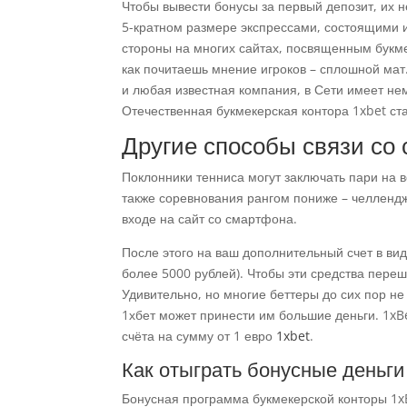
Чтобы вывести бонусы за первый депозит, их н
5-кратном размере экспрессами, состоящими и
стороны на многих сайтах, посвященным букме
как почитаешь мнение игроков – сплошной мат. 
и любая известная компания, в Сети имеет нем
Отечественная букмекерская контора 1xbet ста
Другие способы связи со
Поклонники тенниса могут заключать пари на в
также соревнования рангом пониже – челленд
входе на сайт со смартфона.
После этого на ваш дополнительный счет в вид
более 5000 рублей). Чтобы эти средства переш
Удивительно, но многие беттеры до сих пор не
1хбет может принести им большие деньги. 1xB
счёта на сумму от 1 евро
1xbet
.
Как отыграть бонусные деньги 
Бонусная программа букмекерской конторы 1xB