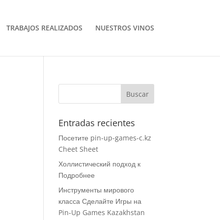
TRABAJOS REALIZADOS
NUESTROS VINOS
Entradas recientes
Посетите pin-up-games-c.kz
Cheet Sheet
Холлистический подход к
Подробнее
Инструменты мирового
класса Сделайте Игры на
Pin-Up Games Kazakhstan