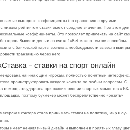
ько самые выгодные коэффициенты (по сравнению с другими
 с низким рейтингом ставки имеют среднее значения. При этом для
ксимальные коэффициенты. Это позволяет привлекать на сайт ка
бетторов. Вывести деньги со счета 1xBet можно тем же способом,
позита с банковской карты возникла необходимости вывести выигр
ровести транзакцию через него.
Ставка – ставки на спорт онлайн
комендована начинающим игрокам, полностью понятный интерфейс
готова проинструктировать каждого клиента по любым вопросам. С
 на помощь государства при возникновении спорных моментов с БК.
 площадки, поэтому букмекер может беспрепятственно «резать»
мекерская контора стала принимать ставки на политику, мир шоу-
ания.
оры имеет ненавязчивый дизайн и выполнен в приятных глазу цве