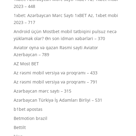
2023 – 448
1xbet: Azərbaycan Mərc Saytı 1xBET Az, 1xbet mobi
2023 – 717
Android üçün Mostbet mobil tətbiqini pulsuz necə
yükləmək olar? Ən son idman xəbərləri – 370
Aviator oyna və qazan Rəsmi sayti Aviator
Azerbaycan – 789
AZ Most BET
Az rəsmi mobil versiya və proqramı – 433
Az rəsmi mobil versiya və proqramı – 791
Azərbaycan mərc saytı – 315
Azərbaycan Türkiyə İş Adamları Birliyi – 531
b1bet apostas
Betmotion brazil
Bettilt