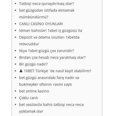
Tətbiqi necə quraşdırmaq olar?
bet güzgüdən istifadə etməmək
mümkündürmü?
CANLI CASİNO OYUNLARI
İdman bahisləri 1xbet iş güzgüsü ilə
Depozit və ödəmə üsulları 1xbetdə
mövcuddur
Niyə 1xbet güzgü çox zəruridir?
Birdən çox hesab necə yaratmaq olar?
Bir güzgü nədir?
👤 1XBET Türkiye `de nasil kayit olabilirm?
bet güzgü arasındakı fərq nədir və
bukmeyker ofisinin rəsmi saytı
bet online kazino
Çoklu canlı
bet vasitəsilə bahis tətbiqi necə necə
yükləmək olar