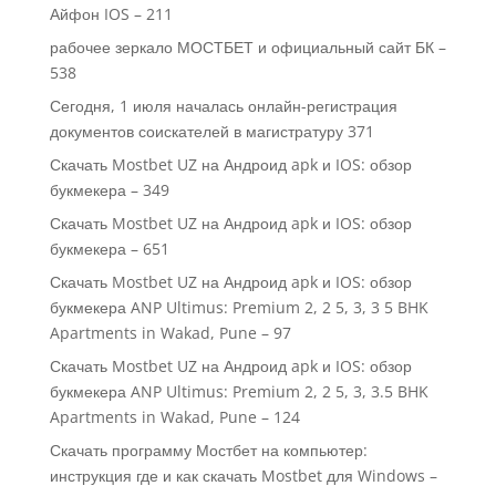
Айфон IOS – 211
рабочее зеркало МОСТБЕТ и официальный сайт БК –
538
Сегодня, 1 июля началась онлайн-регистрация
документов соискателей в магистратуру 371
Скачать Mostbet UZ на Андроид apk и IOS: обзор
букмекера – 349
Скачать Mostbet UZ на Андроид apk и IOS: обзор
букмекера – 651
Скачать Mostbet UZ на Андроид apk и IOS: обзор
букмекера ANP Ultimus: Premium 2, 2 5, 3, 3 5 BHK
Apartments in Wakad, Pune – 97
Скачать Mostbet UZ на Андроид apk и IOS: обзор
букмекера ANP Ultimus: Premium 2, 2 5, 3, 3.5 BHK
Apartments in Wakad, Pune – 124
Скачать программу Мостбет на компьютер:
инструкция где и как скачать Mostbet для Windows –