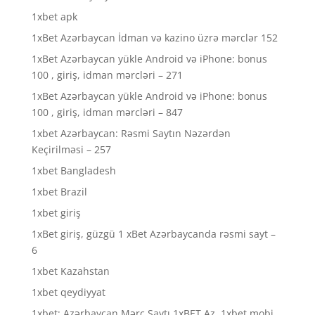
1xbet apk
1xBet Azərbaycan İdman və kazino üzrə mərclər 152
1xBet Azərbaycan yükle Android və iPhone: bonus
100 , giriş, idman mərcləri – 271
1xBet Azərbaycan yükle Android və iPhone: bonus
100 , giriş, idman mərcləri – 847
1xbet Azərbaycan: Rəsmi Saytın Nəzərdən
Keçirilməsi – 257
1xbet Bangladesh
1xbet Brazil
1xbet giriş
1xBet giriş, güzgü 1 xBet Azərbaycanda rəsmi sayt –
6
1xbet Kazahstan
1xbet qeydiyyat
1xbet: Azərbaycan Mərc Saytı 1xBET Az, 1xbet mobi