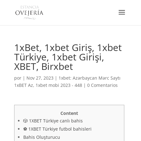
1xBet, 1xbet Giriş, 1xbet
Türkiye, 1xbet Girişi,
XBET, Birxbet
por
|
Nov 27, 2023
|
1xbet: Azərbaycan Mərc Saytı
1xBET Az, 1xbet mobi 2023 - 448
|
0 Comentarios
Content
🎲 1XBET Türkiye canlı bahis
⚽ 1XBET Türkiye futbol bahisleri
Bahis Oluşturucu