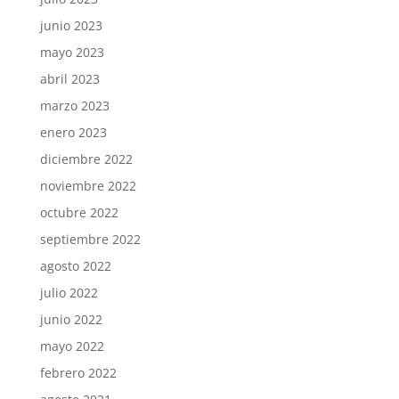
junio 2023
mayo 2023
abril 2023
marzo 2023
enero 2023
diciembre 2022
noviembre 2022
octubre 2022
septiembre 2022
agosto 2022
julio 2022
junio 2022
mayo 2022
febrero 2022