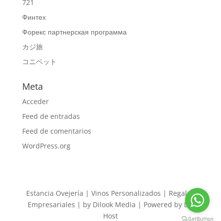
721
Финтех
Форекс партнерская программа
カジ旅
コニベット
Meta
Acceder
Feed de entradas
Feed de comentarios
WordPress.org
Estancia Ovejería | Vinos Personalizados | Regalos
Empresariales | by Dilook Media | Powered by DK
Host