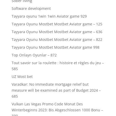
Sober living
Software development
Təyyarə oyunu 1win 1win Aviator game 929
Təyyarə Oyunu Mostbet Mostbet Aviator game – 125
Təyyarə Oyunu Mostbet Mostbet Aviator game – 636
Təyyarə Oyunu Mostbet Mostbet Aviator game – 822
Təyyarə Oyunu Mostbet Mostbet Aviator game 998
Top Onlayn Oyunlar – 872
Tout savoir sur la roulette : histoire et règles du jeu –
585
UZ Most bet
Varadkar: No immediate mortgage relief but
measure will be examined as part of Budget 2024 –
685
Vulkan Las Vegas Promo Code Monat Des
Winterbeginns 2023: Bis Abgeschlossen 1000 Bonu –
330