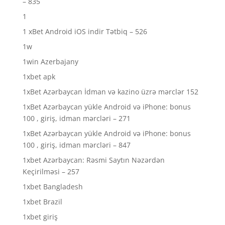
– 835
1
1 xBet Android iOS indir Tətbiq – 526
1w
1win Azerbajany
1xbet apk
1xBet Azərbaycan İdman və kazino üzrə mərclər 152
1xBet Azərbaycan yükle Android və iPhone: bonus
100 , giriş, idman mərcləri – 271
1xBet Azərbaycan yükle Android və iPhone: bonus
100 , giriş, idman mərcləri – 847
1xbet Azərbaycan: Rəsmi Saytın Nəzərdən
Keçirilməsi – 257
1xbet Bangladesh
1xbet Brazil
1xbet giriş