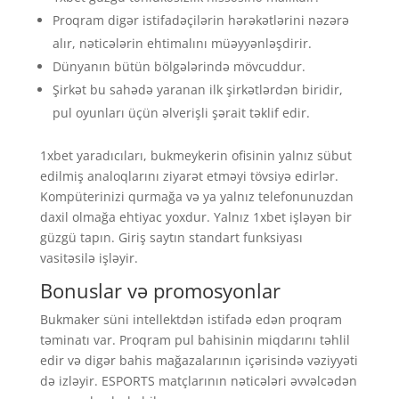
Proqram digər istifadəçilərin hərəkətlərini nəzərə
alır, nəticələrin ehtimalını müəyyənləşdirir.
Dünyanın bütün bölgələrində mövcuddur.
Şirkət bu sahədə yaranan ilk şirkətlərdən biridir,
pul oyunları üçün əlverişli şərait təklif edir.
1xbet yaradıcıları, bukmeykerin ofisinin yalnız sübut
edilmiş analoqlarını ziyarət etməyi tövsiyə edirlər.
Kompüterinizi qurmağa və ya yalnız telefonunuzdan
daxil olmağa ehtiyac yoxdur. Yalnız 1xbet işləyən bir
güzgü tapın. Giriş saytın standart funksiyası
vasitəsilə işləyir.
Bonuslar və promosyonlar
Bukmaker süni intellektdən istifadə edən proqram
təminatı var. Proqram pul bahisinin miqdarını təhlil
edir və digər bahis mağazalarının içərisində vəziyyəti
də izləyir. ESPORTS matçlarının nəticələri əvvəlcədən