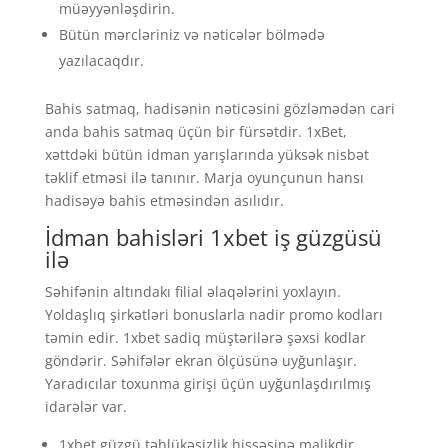
müəyyənləşdirin.
Bütün mərcləriniz və nəticələr bölmədə
yazılacaqdır.
Bahis satmaq, hadisənin nəticəsini gözləmədən cari
anda bahis satmaq üçün bir fürsətdir. 1xBet,
xəttdəki bütün idman yarışlarında yüksək nisbət
təklif etməsi ilə tanınır. Marja oyunçunun hansı
hadisəyə bahis etməsindən asılıdır.
İdman bahisləri 1xbet iş güzgüsü
ilə
Səhifənin altındakı filial əlaqələrini yoxlayın.
Yoldaşlıq şirkətləri bonuslarla nadir promo kodları
təmin edir. 1xbet sadiq müştərilərə şəxsi kodlar
göndərir. Səhifələr ekran ölçüsünə uyğunlaşır.
Yaradıcılar toxunma girişi üçün uyğunlaşdırılmış
idarələr var.
1xbet güzgü təhlükəsizlik hissəsinə malikdir.