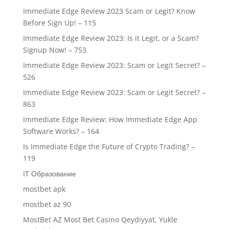
Immediate Edge Review 2023 Scam or Legit? Know
Before Sign Up! – 115
Immediate Edge Review 2023: Is it Legit, or a Scam?
Signup Now! – 753
Immediate Edge Review 2023: Scam or Legit Secret? –
526
Immediate Edge Review 2023: Scam or Legit Secret? –
863
Immediate Edge Review: How Immediate Edge App
Software Works? – 164
Is Immediate Edge the Future of Crypto Trading? –
119
IT Образование
mostbet apk
mostbet az 90
MostBet AZ Most Bet Casino Qeydiyyat, Yukle