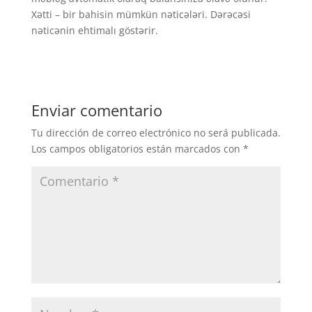
Xətti – bir bahisin mümkün nəticələri. Dərəcəsi
nəticənin ehtimalı göstərir.
Enviar comentario
Tu dirección de correo electrónico no será publicada.
Los campos obligatorios están marcados con
*