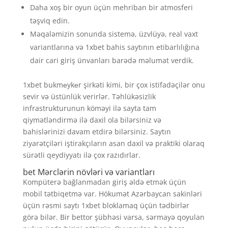
Daha xoş bir oyun üçün mehriban bir atmosferi
təşviq edin.
Məqaləmizin sonunda sistemə, üzvlüyə, real vaxt
variantlarına və 1xbet bahis saytının etibarlılığına
dair cari giriş ünvanları barədə məlumat verdik.
1xbet bukmеykеr şirkəti kimi, bir çox istifadəçilər onu
sevir və üstünlük verirlər. Təhlükəsizlik
infrastrukturunun köməyi ilə sayta tam
qiymətləndirmə ilə daxil ola bilərsiniz və
bahislərinizi davam etdirə bilərsiniz. Saytın
ziyarətçiləri iştirakçıların asan daxil və praktiki olaraq
sürətli qeydiyyatı ilə çox razıdırlar.
bet Mərclərin növləri və variantları
Kompüterə bağlanmadan giriş əldə etmək üçün
mobil tətbiqetmə var. Hökumət Azərbaycan sakinləri
üçün rəsmi saytı 1xbet bloklamaq üçün tədbirlər
görə bilər. Bir bettor şübhəsi varsa, sərmayə qoyulan