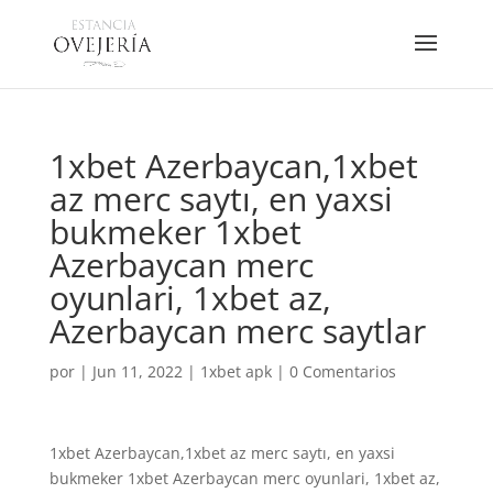
1xbet Azerbaycan,1xbet
az merc saytı, en yaxsi
bukmeker 1xbet
Azerbaycan merc
oyunlari, 1xbet az,
Azerbaycan merc saytlar
por
|
Jun 11, 2022
|
1xbet apk
|
0 Comentarios
1xbet Azerbaycan,1xbet az merc saytı, en yaxsi
bukmeker 1xbet Azerbaycan merc oyunlari, 1xbet az,