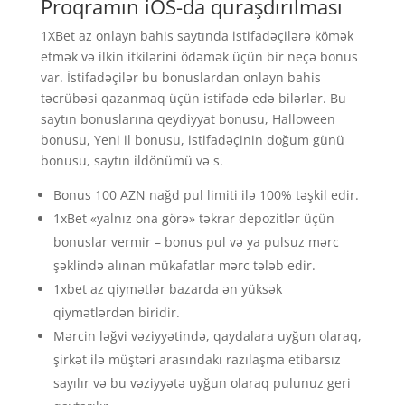
Proqramın iOS-da quraşdırılması
1XBet az onlayn bahis saytında istifadəçilərə kömək
etmək və ilkin itkilərini ödəmək üçün bir neçə bonus
var. İstifadəçilər bu bonuslardan onlayn bahis
təcrübəsi qazanmaq üçün istifadə edə bilərlər. Bu
saytın bonuslarına qeydiyyat bonusu, Halloween
bonusu, Yeni il bonusu, istifadəçinin doğum günü
bonusu, saytın ildönümü və s.
Bonus 100 AZN nağd pul limiti ilə 100% təşkil edir.
1xBet «yalnız ona görə» təkrar depozitlər üçün
bonuslar vermir – bonus pul və ya pulsuz mərc
şəklində alınan mükafatlar mərc tələb edir.
1xbet az qiymətlər bazarda ən yüksək
qiymətlərdən biridir.
Mərcin ləğvi vəziyyətində, qaydalara uyğun olaraq,
şirkət ilə müştəri arasındakı razılaşma etibarsız
sayılır və bu vəziyyətə uyğun olaraq pulunuz geri