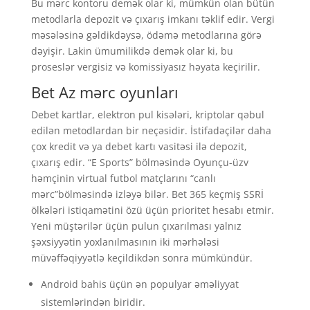
Bu mərc kontoru demək olar ki, mümkün olan bütün
metodlarla depozit və çıxarış imkanı təklif edir. Vergi
məsələsinə gəldikdəysə, ödəmə metodlarına görə
dəyişir. Lakin ümumilikdə demək olar ki, bu
proseslər vergisiz və komissiyasız həyata keçirilir.
Bet Az mərc oyunları
Debet kartlar, elektron pul kisələri, kriptolar qəbul
edilən metodlardan bir neçəsidir. İstifadəçilər daha
çox kredit və ya debet kartı vasitəsi ilə depozit,
çıxarış edir. “E Sports” bölməsində Oyunçu-üzv
həmçinin virtual futbol matçlarını “canlı
mərc”bölməsində izləyə bilər. Bet 365 keçmiş SSRİ
ölkələri istiqamətini özü üçün prioritet hesabı etmir.
Yeni müştərilər üçün pulun çıxarılması yalnız
şəxsiyyətin yoxlanılmasının iki mərhələsi
müvəffəqiyyətlə keçildikdən sonra mümkündür.
Android bahis üçün ən populyar əməliyyat
sistemlərindən biridir.