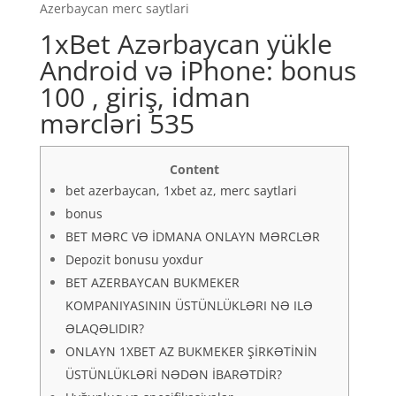
Azerbaycan merc saytlari
1xBet Azərbaycan yükle
Android və iPhone: bonus
100 , giriş, idman
mərcləri 535
Content
bet azerbaycan, 1xbet az, merc saytlari
bonus
BET MƏRC VƏ İDMANA ONLAYN MƏRCLƏR
Depozit bonusu yoxdur
BET AZERBAYCAN BUKMEKER
KOMPANIYASININ ÜSTÜNLÜKLƏRI NƏ ILƏ
ƏLAQƏLIDIR?
ONLAYN 1XBET AZ BUKMEKER ŞİRKƏTİNİN
ÜSTÜNLÜKLƏRİ NƏDƏN İBARƏTDİR?