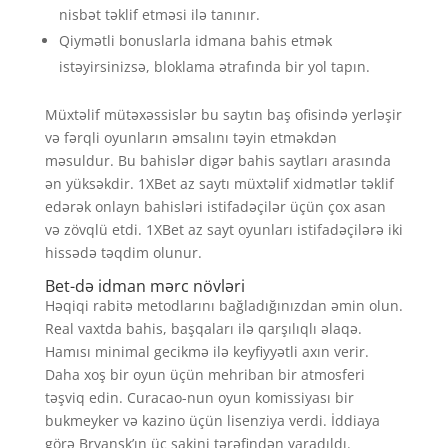
nisbət təklif etməsi ilə tanınır.
Qiymətli bonuslarla idmana bahis etmək
istəyirsinizsə, bloklama ətrafında bir yol tapın.
Müxtəlif mütəxəssislər bu saytın baş ofisində yerləşir
və fərqli oyunların əmsalını təyin etməkdən
məsuldur. Bu bahislər digər bahis saytları arasında
ən yüksəkdir. 1XBet az saytı müxtəlif xidmətlər təklif
edərək onlayn bahisləri istifadəçilər üçün çox asan
və zövqlü etdi. 1XBet az sayt oyunları istifadəçilərə iki
hissədə təqdim olunur.
Bet-də idman mərc növləri
Həqiqi rabitə metodlarını bağladığınızdan əmin olun.
Real vaxtda bahis, başqaları ilə qarşılıqlı əlaqə.
Hamısı minimal gecikmə ilə keyfiyyətli axın verir.
Daha xoş bir oyun üçün mehriban bir atmosferi
təşviq edin. Curacao-nun oyun komissiyası bir
bukmeyker və kazino üçün lisenziya verdi. İddiaya
görə Bryansk’ın üç sakini tərəfindən yaradıldı.