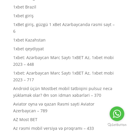
1xbet Brazil
1xbet giriş
1xBet giriş, güzgü 1 xBet Azərbaycanda rəsmi sayt –
6
1xbet Kazahstan
1xbet qeydiyyat
1xbet: Azərbaycan Mərc Saytı 1xBET Az, 1xbet mobi
2023 – 448
1xbet: Azərbaycan Mərc Saytı 1xBET Az, 1xbet mobi
2023 – 717
Android üçün Mostbet mobil tətbiqini pulsuz necə
yükləmək olar? Ən son idman xəbərləri – 370
Aviator oyna və qazan Rəsmi sayti Aviator
Azerbaycan – 789
AZ Most BET
Az rəsmi mobil versiya və proqramı – 433