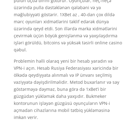
pulun üçdə birini götürür. Oyunçular, heç-heçə
üzərində pulla dəstəklənən qələbəni və ya
məğlubiyyəti göstərir. 1XBet az , 40-dan çox dildə
mərc oyunları xidmətlərini təklif edərək dünya
üzərində qeyd etdi. Son illərdə marka xidmətlərini
çevirmək üçün böyük genişlənmə və yaxşılaşdırma
işləri görüldü, bitcoins və yüksək təsirli online casino
qəbul.
Problemin həlli olaraq yeni bir hesab yaradın və
VPN-i açın. Hesab Rusiya Federasiyası xaricində bir
ölkədə qeydiyyata alınmalı və IP ünvanı seçilmiş
vəziyyətə dəyişdirilməlidir. Metod buxarlanır və səy
göstərməyə dəyməz, buna görə də 1xBet’i bir
güzgüdən yükləmək daha yaxşıdır. Bukmeker
kontorunun işləyən güzgüsü oyunçuların VPN-i
açmadan cihazlarına mobil tətbiq yükləməsinə
imkan verir.