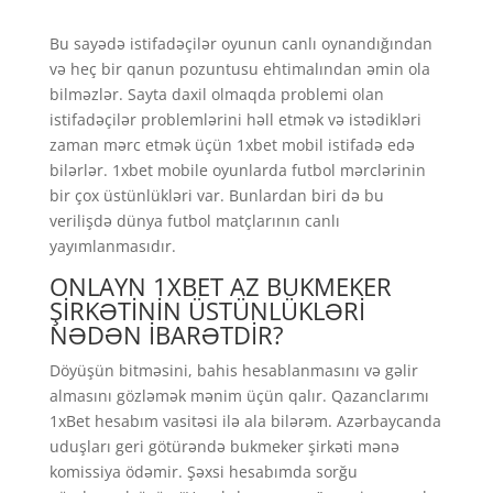
Bu sayədə istifadəçilər oyunun canlı oynandığından
və heç bir qanun pozuntusu ehtimalından əmin ola
bilməzlər. Sayta daxil olmaqda problemi olan
istifadəçilər problemlərini həll etmək və istədikləri
zaman mərc etmək üçün 1xbet mobil istifadə edə
bilərlər. 1xbet mobile oyunlarda futbol mərclərinin
bir çox üstünlükləri var. Bunlardan biri də bu
verilişdə dünya futbol matçlarının canlı
yayımlanmasıdır.
ONLAYN 1XBET AZ BUKMEKER
ŞİRKƏTİNİN ÜSTÜNLÜKLƏRİ
NƏDƏN İBARƏTDİR?
Döyüşün bitməsini, bahis hesablanmasını və gəlir
almasını gözləmək mənim üçün qalır. Qazanclarımı
1xBet hesabım vasitəsi ilə ala bilərəm. Azərbaycanda
uduşları geri götürəndə bukmeker şirkəti mənə
komissiya ödəmir. Şəxsi hesabımda sorğu