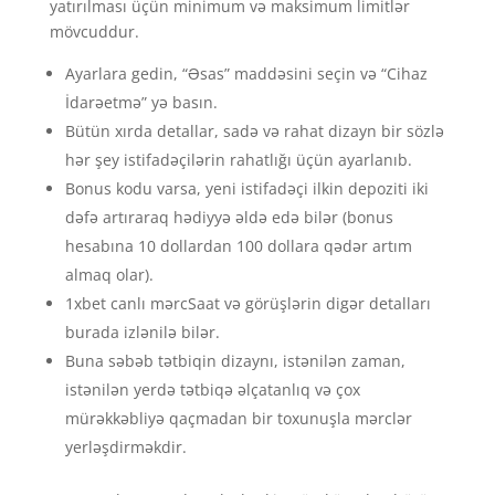
yatırılması üçün minimum və maksimum limitlər
mövcuddur.
Ayarlara gedin, “Əsas” maddəsini seçin və “Cihaz
İdarəetmə” yə basın.
Bütün xırda detallar, sadə və rahat dizayn bir sözlə
hər şey istifadəçilərin rahatlığı üçün ayarlanıb.
Bonus kodu varsa, yeni istifadəçi ilkin depoziti iki
dəfə artıraraq hədiyyə əldə edə bilər (bonus
hesabına 10 dollardan 100 dollara qədər artım
almaq olar).
1xbet canlı mərcSaat və görüşlərin digər detalları
burada izlənilə bilər.
Buna səbəb tətbiqin dizaynı, istənilən zaman,
istənilən yerdə tətbiqə əlçatanlıq və çox
mürəkkəbliyə qaçmadan bir toxunuşla mərclər
yerləşdirməkdir.