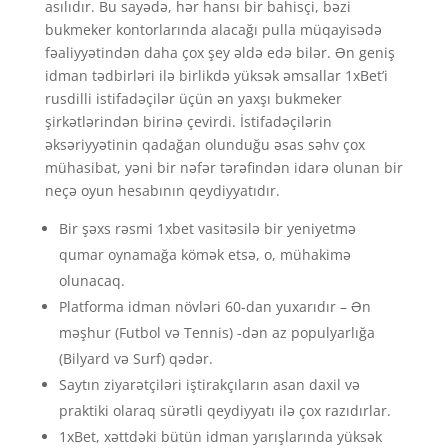
asılıdır. Bu sayədə, hər hansı bir bahisçi, bəzi
bukmeker kontorlarında alacağı pulla müqayisədə
fəaliyyətindən daha çox şey əldə edə bilər. Ən geniş
idman tədbirləri ilə birlikdə yüksək əmsallar 1xBet’i
rusdilli istifadəçilər üçün ən yaxşı bukmeker
şirkətlərindən birinə çevirdi. İstifadəçilərin
əksəriyyətinin qadağan olunduğu əsas səhv çox
mühasibat, yəni bir nəfər tərəfindən idarə olunan bir
neçə oyun hesabının qeydiyyatıdır.
Bir şəxs rəsmi 1xbet vasitəsilə bir yeniyetmə
qumar oynamağa kömək etsə, o, mühakimə
olunacaq.
Platforma idman növləri 60-dan yuxarıdır – Ən
məşhur (Futbol və Tennis) -dən az populyarlığa
(Bilyard və Surf) qədər.
Saytın ziyarətçiləri iştirakçıların asan daxil və
praktiki olaraq sürətli qeydiyyatı ilə çox razıdırlar.
1xBet, xəttdəki bütün idman yarışlarında yüksək