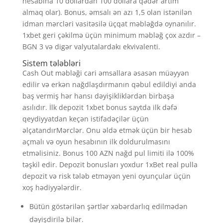
hesabına 10 dollardan 100 dollara qədər artım
almaq olar). Bonus, əmsalı ən azı 1,5 olan istənilən
idman mərcləri vasitəsilə üçqat məbləğdə oynanılır.
1xbet geri çəkilmə üçün minimum məbləğ çox azdır –
BGN 3 və digər valyutalardakı ekvivalenti.
Sistem tələbləri
Cash Out məbləği cari əmsallara əsasən müəyyən
edilir və erkən nağdlaşdırmanın qəbul edildiyi anda
baş vermiş hər hansı dəyişikliklərdən birbaşa
asılıdır. İlk depozit 1xbet bonus saytda ilk dəfə
qeydiyyatdan keçən istifadəçilər üçün
əlçatandırMərclər. Onu əldə etmək üçün bir hesab
açmalı və oyun hesabının ilk doldurulmasını
etməlisiniz. Bonus 100 AZN nağd pul limiti ilə 100%
təşkil edir. Depozit bonusları yoxdur 1xBet real pulla
depozit və risk tələb etməyən yeni oyunçular üçün
xoş hədiyyələrdir.
Bütün göstərilən şərtlər xəbərdarlıq edilmədən
dəyişdirilə bilər.