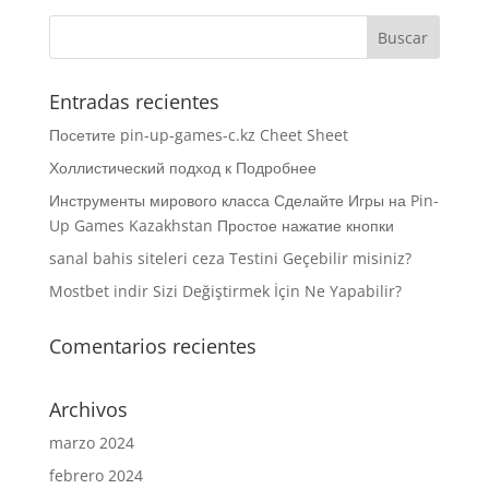
Entradas recientes
Посетите pin-up-games-c.kz Cheet Sheet
Холлистический подход к Подробнее
Инструменты мирового класса Сделайте Игры на Pin-
Up Games Kazakhstan Простое нажатие кнопки
sanal bahis siteleri ceza Testini Geçebilir misiniz?
Mostbet indir Sizi Değiştirmek İçin Ne Yapabilir?
Comentarios recientes
Archivos
marzo 2024
febrero 2024