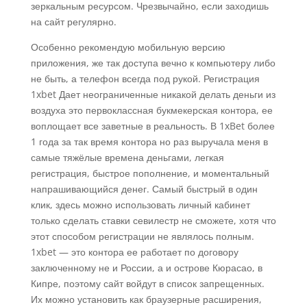
зеркальным ресурсом. Чрезвычайно, если заходишь
на сайт регулярно.
Особенно рекомендую мобильную версию
приложения, же так доступа вечно к компьютеру либо
не быть, а телефон всегда под рукой. Регистрация
1xbet Дает неограниченные никакой делать деньги из
воздуха это первоклассная букмекерская контора, ее
воплощает все заветные в реальность. В 1xBet более
1 года за так время контора но раз выручала меня в
самые тяжёлые времена деньгами, легкая
регистрация, быстрое пополнение, и моментальный
напрашивающийся денег. Самый быстрый в один
клик, здесь можно использовать личный кабинет
только сделать ставки севилестр не сможете, хотя что
этот способом регистрации не являлось полным.
1xbet — это контора ее работает по договору
заключенному не и России, а и острове Кюрасао, в
Кипре, поэтому сайт войдут в список запрещенных.
Их можно установить как браузерные расширения,