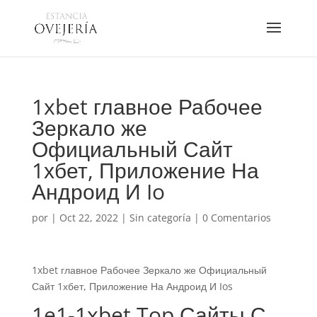
1xbet главное Рабочее
Зеркало же
Официальный Сайт
1хбет, Приложение На
Андроид И Io
por
|
Oct 22, 2022
|
Sin categoría
|
0 Comentarios
1xbet главное Рабочее Зеркало же Официальный
Сайт 1хбет, Приложение На Андроид И Ios
1e1-1xbet Top Сайты С