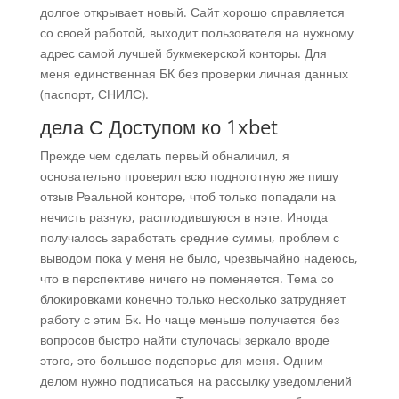
долгое открывает новый. Сайт хорошо справляется
со своей работой, выходит пользователя на нужному
адрес самой лучшей букмекерской конторы. Для
меня единственная БК без проверки личная данных
(паспорт, СНИЛС).
дела С Доступом ко 1xbet
Прежде чем сделать первый обналичил, я
основательно проверил всю подноготную же пишу
отзыв Реальной конторе, чтоб только попадали на
нечисть разную, расплодившуюся в нэте. Иногда
получалось заработать средние суммы, проблем с
выводом пока у меня не было, чрезвычайно надеюсь,
что в перспективе ничего не поменяется. Тема со
блокировками конечно только несколько затрудняет
работу с этим Бк. Но чаще меньше получается без
вопросов быстро найти стулочасы зеркало вроде
этого, это большое подспорье для меня. Одним
делом нужно подписаться на рассылку уведомлений