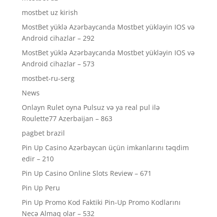
mostbet uz kirish
MostBet yüklə Azərbaycanda Mostbet yükləyin IOS və
Android cihazlar – 292
MostBet yüklə Azərbaycanda Mostbet yükləyin IOS və
Android cihazlar – 573
mostbet-ru-serg
News
Onlayn Rulet oyna Pulsuz və ya real pul ilə
Roulette77 Azerbaijan – 863
pagbet brazil
Pin Up Casino Azərbaycan üçün imkanlarını təqdim
edir – 210
Pin Up Casino Online Slots Review – 671
Pin Up Peru
Pin Up Promo Kod Faktiki Pin-Up Promo Kodlarını
Necə Almaq olar – 532