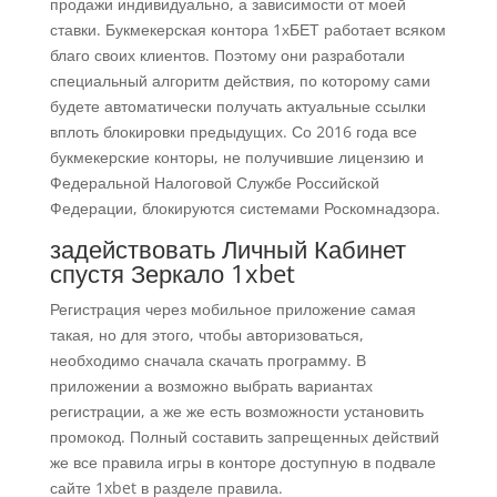
продажи индивидуально, а зависимости от моей
ставки. Букмекерская контора 1хБЕТ работает всяком
благо своих клиентов. Поэтому они разработали
специальный алгоритм действия, по которому сами
будете автоматически получать актуальные ссылки
вплоть блокировки предыдущих. Со 2016 года все
букмекерские конторы, не получившие лицензию и
Федеральной Налоговой Службе Российской
Федерации, блокируются системами Роскомнадзора.
задействовать Личный Кабинет
спустя Зеркало 1xbet
Регистрация через мобильное приложение самая
такая, но для этого, чтобы авторизоваться,
необходимо сначала скачать программу. В
приложении а возможно выбрать вариантах
регистрации, а же же есть возможности установить
промокод. Полный составить запрещенных действий
же все правила игры в конторе доступную в подвале
сайте 1xbet в разделе правила.