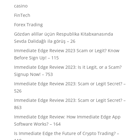
casino
FinTech
Forex Trading
Gözdən əlillər üçün Respublika Kitabxanasında
Sevda Dəlidağlı ilə görüş – 26
Immediate Edge Review 2023 Scam or Legit? Know
Before Sign Up! – 115
Immediate Edge Review 2023: Is it Legit, or a Scam?
Signup Now! – 753
Immediate Edge Review 2023: Scam or Legit Secret? –
526
Immediate Edge Review 2023: Scam or Legit Secret? –
863
Immediate Edge Review: How Immediate Edge App
Software Works? – 164
Is Immediate Edge the Future of Crypto Trading? –