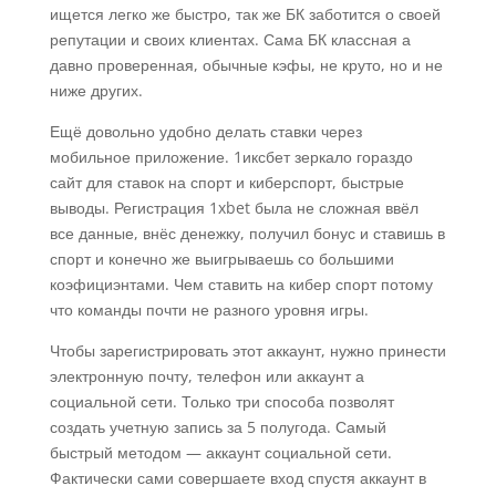
ищется легко же быстро, так же БК заботится о своей
репутации и своих клиентах. Сама БК классная а
давно проверенная, обычные кэфы, не круто, но и не
ниже других.
Ещё довольно удобно делать ставки через
мобильное приложение. 1иксбет зеркало гораздо
сайт для ставок на спорт и киберспорт, быстрые
выводы. Регистрация 1xbet была не сложная ввёл
все данные, внёс денежку, получил бонус и ставишь в
спорт и конечно же выигрываешь со большими
коэфициэнтами. Чем ставить на кибер спорт потому
что команды почти не разного уровня игры.
Чтобы зарегистрировать этот аккаунт, нужно принести
электронную почту, телефон или аккаунт а
социальной сети. Только три способа позволят
создать учетную запись за 5 полугода. Самый
быстрый методом — аккаунт социальной сети.
Фактически сами совершаете вход спустя аккаунт в