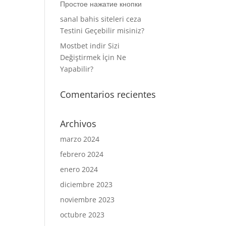
Простое нажатие кнопки
sanal bahis siteleri ceza
Testini Geçebilir misiniz?
Mostbet indir Sizi
Değiştirmek İçin Ne
Yapabilir?
Comentarios recientes
Archivos
marzo 2024
febrero 2024
enero 2024
diciembre 2023
noviembre 2023
octubre 2023