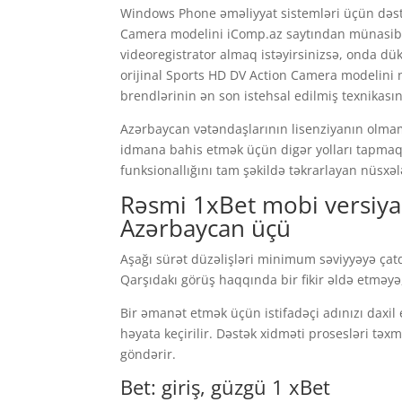
Windows Phone əməliyyat sistemləri üçün dəstə
Camera modelini iComp.az saytından münasib q
videoregistrator almaq istəyirsinizsə, onda d
orijinal Sports HD DV Action Camera modelini 
brendlərinin ən son istehsal edilmiş texnikası
Azərbaycan vətəndaşlarının lisenziyanın olmama
idmana bahis etmək üçün digər yolları tapmaq 
funksionallığını tam şəkildə təkrarlayan nüsxələ
Rəsmi 1xBet mobi versiya 
Azərbaycan üçü
Aşağı sürət düzəlişləri minimum səviyyəyə çatd
Qarşıdakı görüş haqqında bir fikir əldə etməyə
Bir əmanət etmək üçün istifadəçi adınızı daxil
həyata keçirilir. Dəstək xidməti prosesləri təx
göndərir.
Bet: giriş, güzgü 1 xBet