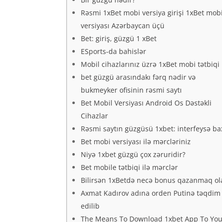
Rəsmi 1xBet mobi versiya girişi 1xBet mob
versiyası Azərbaycan üçü
Bet: giriş, güzgü 1 xBet
ESports-da bahislər
Mobil cihazlarınız üzrə 1xBet mobi tətbiqi
bet güzgü arasındakı fərq nədir və
bukmeyker ofisinin rəsmi saytı
Bet Mobil Versiyası Android Os Dəstəkli
Cihazlar
Rəsmi saytın güzgüsü 1xbet: interfeysə ba
Bet mobi versiyası ilə mərcləriniz
Niyə 1xbet güzgü çox zəruridir?
Bet mobile tətbiqi ilə mərclər
Bilirsən 1xBetdə necə bonus qazanmaq ol
Axmat Kadırov adına orden Putinə təqdim
edilib
The Means To Download 1xbet App To You