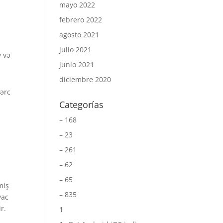
mayo 2022
febrero 2022
agosto 2021
julio 2021
v və
junio 2021
diciembre 2020
ərc
Categorías
– 168
– 23
– 261
– 62
– 65
miş
– 835
yac
r.
1