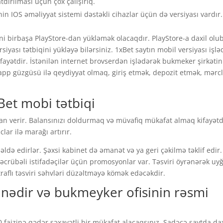
atdırılması üçün çox çalışırıq.
nin IOS əməliyyat sistemi dəstəkli cihazlar üçün də versiyası vardır.
qini birbaşa PlayStore-dan yükləmək olacaqdır. PlayStore-a daxil olub
siyası tətbiqini yükləyə bilərsiniz. 1xBet saytın mobil versiyası işlə
yətdir. İstənilən internet brovserdən işlədərək bukmeker şirkətin
t app güzgüsü ilə qeydiyyat olmaq, giriş etmək, depozit etmək, mərc
Bet mobi tətbiqi
n verir. Balansınızı doldurmaq və müvafiq mükafat almaq kifayətd
ar ilə marağı artırır.
ldə edirlər. Şəxsi kabinet də əmanət və ya geri çəkilmə təklif edir.
əcrübəli istifadəçilər üçün promosyonlar var. Təsviri öyrənərək uy
traflı təsviri səhvləri düzəltməyə kömək edəcəkdir.
 nədir və bukmeyker ofisinin rəsmi
 faizinə qədər səxavətli bir mükafat alacaqsınız. Sadəcə saytda dax