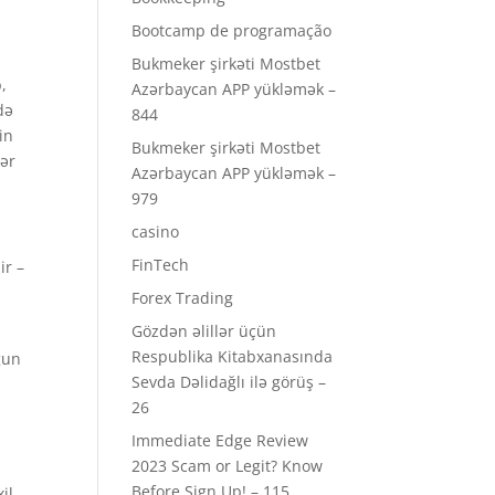
Bootcamp de programação
Bukmeker şirkəti Mostbet
,
Azərbaycan APP yükləmək –
də
844
in
Bukmeker şirkəti Mostbet
lər
Azərbaycan APP yükləmək –
979
casino
FinTech
ir –
Forex Trading
Gözdən əlillər üçün
Respublika Kitabxanasında
ğun
Sevda Dəlidağlı ilə görüş –
26
Immediate Edge Review
2023 Scam or Legit? Know
Before Sign Up! – 115
il