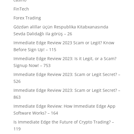
FinTech
Forex Trading
Gözdən əlillər üçün Respublika Kitabxanasında
Sevda Dəlidağlı ilə görüş – 26
Immediate Edge Review 2023 Scam or Legit? Know
Before Sign Up! – 115
Immediate Edge Review 2023: Is it Legit, or a Scam?
Signup Now! – 753
Immediate Edge Review 2023: Scam or Legit Secret? –
526
Immediate Edge Review 2023: Scam or Legit Secret? –
863
Immediate Edge Review: How Immediate Edge App
Software Works? – 164
Is Immediate Edge the Future of Crypto Trading? –
119