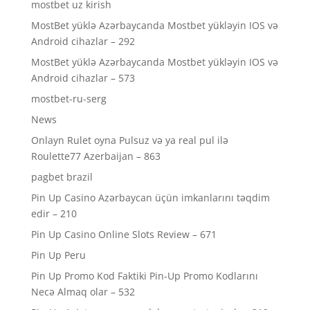
mostbet uz kirish
MostBet yüklə Azərbaycanda Mostbet yükləyin IOS və
Android cihazlar – 292
MostBet yüklə Azərbaycanda Mostbet yükləyin IOS və
Android cihazlar – 573
mostbet-ru-serg
News
Onlayn Rulet oyna Pulsuz və ya real pul ilə
Roulette77 Azerbaijan – 863
pagbet brazil
Pin Up Casino Azərbaycan üçün imkanlarını təqdim
edir – 210
Pin Up Casino Online Slots Review – 671
Pin Up Peru
Pin Up Promo Kod Faktiki Pin-Up Promo Kodlarını
Necə Almaq olar – 532