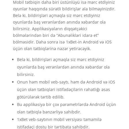
Mobil tətbiqin daha biri üstünlüyü isə mərc etdiyiniz
oyunlar haqqında sürətli bildirişlər ala bilməyinizdir.
Belə ki, bildirişləri açmaqla siz mərc etdiyiniz
oyunlarda baş verənlərdən anında xəbərdar ola
bilirsiniz. Applikasiyaların diqqətçəkici
bölmələrindən biri də “Abunəlikləri idarə et”
bölməsidir. Daha sonra isə 1xBet-in Android və iOS
üçün olan tətbiqlərinə nəzər yetirəcəyik.
Belə ki, bildirişləri açmaqla siz mərc etdiyiniz
oyunlarda baş verənlərdən anında xəbərdar ola
bilirsiniz.
Onun həm mobil veb-saytı, həm də Android və iOS
üçün olan tətbiqləri istifadəçilərin rahatlığı əsas
götürülərək tərtib edilib.
Bu applikasiya bir çox parametrlərdə Android üçün
olan tətbiqlə bənzərliyə sahibdir.
1xBet veb-saytının mobil versiyası tamamilə
istifadəçi dostu bir tərtibata sahibdir.