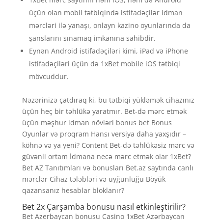
üçün olan mobil tətbiqində istifadəçilər idman
mərcləri ilə yanaşı, onlayn kazino oyunlarında da
şanslarını sınamaq imkanına sahibdir.
Eynən Android istifadəçiləri kimi, iPad və iPhone
istifadəçiləri üçün də 1xBet mobile iOS tətbiqi
mövcuddur.
Nəzərinizə çatdıraq ki, bu tətbiqi yükləmək cihazınız
üçün heç bir təhlükə yaratmır. Bet-də mərc etmək
üçün məşhur idman növləri bonus bet Bonus
Oyunlar və proqram Hansı versiya daha yaxşıdır –
köhnə və ya yeni? Content Bet-də təhlükəsiz mərc və
güvənli ortam İdmana necə mərc etmək olar 1xBet?
Bet AZ Tanıtımları və bonusları Bet.az saytında canlı
mərclər Cihaz tələbləri və uyğunluğu Böyük
qazansanız hesablar bloklanır?
Bet 2x Çarşamba bonusu nasıl etkinleştirilir?
Bet Azerbaycan bonusu Casino 1xBet Azərbaycan