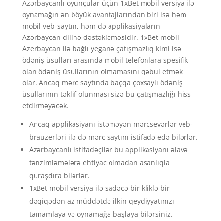
Azərbaycanlı oyunçular üçün 1xBet mobil versiya ilə
oynamağın ən böyük avantajlarından biri isə həm
mobil veb-saytın, həm də applikasiyaların
Azərbaycan dilinə dəstəkləməsidir. 1xBet mobil
Azerbaycan ilə bağlı yeganə çatışmazlıq kimi isə
ödəniş üsulları arasında mobil telefonlara spesifik
olan ödəniş üsullarının olmamasını qəbul etmək
olar. Ancaq mərc saytında baçqa çoxsaylı ödəniş
üsullarının təklif olunması sizə bu çatışmazlığı hiss
etdirməyəcək.
Ancaq applikasiyanı istəməyən mərcsevərlər veb-
brauzerləri ilə də mərc saytını istifadə edə bilərlər.
Azərbaycanlı istifadəçilər bu applikasiyanı əlavə
tənzimləmələrə ehtiyac olmadan asanlıqla
quraşdıra bilərlər.
1xBet mobil versiya ilə sadəcə bir kliklə bir
dəqiqədən az müddətdə ilkin qeydiyyatınızı
tamamlaya və oynamağa başlaya bilərsiniz.