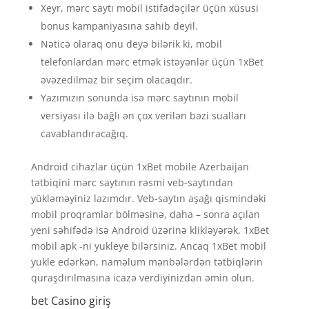
Xeyr, mərc saytı mobil istifadəçilər üçün xüsusi
bonus kampaniyasına sahib deyil.
Nəticə olaraq onu deyə bilərik ki, mobil
telefonlardan mərc etmək istəyənlər üçün 1xBet
əvəzedilməz bir seçim olacaqdır.
Yazımızın sonunda isə mərc saytının mobil
versiyası ilə bağlı ən çox verilən bəzi sualları
cavablandıracağıq.
Android cihazlar üçün 1xBet mobile Azerbaijan
tətbiqini mərc saytının rəsmi veb-saytından
yükləməyiniz lazımdır. Veb-saytın aşağı qismindəki
mobil proqramlar bölməsinə, daha – sonra açılan
yeni səhifədə isə Android üzərinə klikləyərək, 1xBet
mobil apk -ni yukleye bilərsiniz. Ancaq 1xBet mobil
yukle edərkən, naməlum mənbələrdən tətbiqlərin
quraşdırılmasına icazə verdiyinizdən əmin olun.
bet Casino giriş