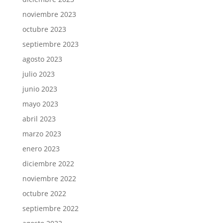
noviembre 2023
octubre 2023
septiembre 2023
agosto 2023
julio 2023
junio 2023
mayo 2023
abril 2023
marzo 2023
enero 2023
diciembre 2022
noviembre 2022
octubre 2022
septiembre 2022