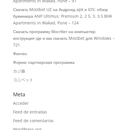
Apartments in Wakad, Pune – 97
Скачать Mostbet UZ на Андроид apk и IOS: обзор
букмекера ANP Ultimus: Premium 2, 2 5, 3, 3.5 BHK
Apartments in Wakad, Pune – 124
Скачать программу Мостбет на компьютер:
инструкция где и как скачать Mostbet для Windows –
721
Финтех
Форекс партнерская программа
カジ旅
コニベット
Meta
Acceder
Feed de entradas
Feed de comentarios
WordPress.org