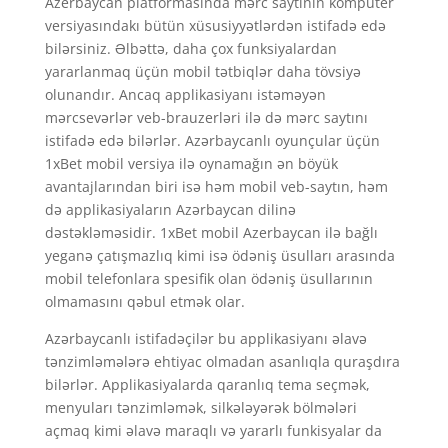
Azerbaycan platformasında mərc saytının kompüter
versiyasındakı bütün xüsusiyyətlərdən istifadə edə
bilərsiniz. Əlbəttə, daha çox funksiyalardan
yararlanmaq üçün mobil tətbiqlər daha tövsiyə
olunandır. Ancaq applikasiyanı istəməyən
mərcsevərlər veb-brauzerləri ilə də mərc saytını
istifadə edə bilərlər. Azərbaycanlı oyunçular üçün
1xBet mobil versiya ilə oynamağın ən böyük
avantajlarından biri isə həm mobil veb-saytın, həm
də applikasiyaların Azərbaycan dilinə
dəstəkləməsidir. 1xBet mobil Azerbaycan ilə bağlı
yeganə çatışmazlıq kimi isə ödəniş üsulları arasında
mobil telefonlara spesifik olan ödəniş üsullarının
olmamasını qəbul etmək olar.
Azərbaycanlı istifadəçilər bu applikasiyanı əlavə
tənzimləmələrə ehtiyac olmadan asanlıqla quraşdıra
bilərlər. Applikasiyalarda qaranlıq tema seçmək,
menyuları tənzimləmək, silkələyərək bölmələri
açmaq kimi əlavə maraqlı və yararlı funkisyalar da