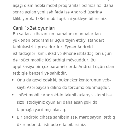
aşağı qismindəki mobil proqramlar bölməsinə, daha
sonra açılan yeni səhifədə isə Android üzərinə
klikləyərək, 1xBet mobil apk -ni yukleye bilərsiniz.
Canlı 1xBet oyunları
Bu sadəcə cihazınızın naməlum mənbələrdən
yüklənən proqramlar üçün təyin etdiyi standart
təhlükəsizlik prosedurdur. Eynən Android
istifadəçiləri kimi, iPad və iPhone istifadəçiləri üçün
də 1xBet mobile iOS tətbiqi mövcuddur. Bu
applikasiya bir çox parametrlərdə Android üçün olan
tətbiqlə bənzərliyə sahibdir.
Onu da qeyd edək ki, bukmeker kontorunun veb-
saytı Azərbaycan dilinə də tərcümə olunmuşdur.
1xBet mobile Android-in təkmil axtarış sistemi isə
sizə istədiyiniz oyunları daha asan şəkildə
tapmağa yardımçı olacaq.
Bir android cihaza sahibsinizsə, mərc saytını tətbiq
üzərindən də istifadə edə bilərsiniz.