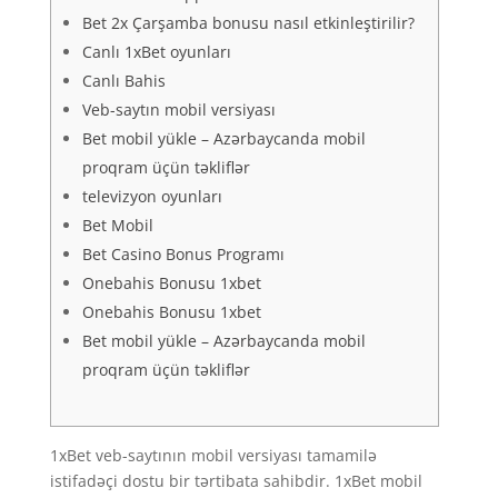
Bet 2x Çarşamba bonusu nasıl etkinleştirilir?
Canlı 1xBet oyunları
Canlı Bahis
Veb-saytın mobil versiyası
Bet mobil yükle – Azərbaycanda mobil
proqram üçün təkliflər
televizyon oyunları
Bet Mobil
Bet Casino Bonus Programı
Onebahis Bonusu 1xbet
Onebahis Bonusu 1xbet
Bet mobil yükle – Azərbaycanda mobil
proqram üçün təkliflər
1xBet veb-saytının mobil versiyası tamamilə
istifadəçi dostu bir tərtibata sahibdir. 1xBet mobil