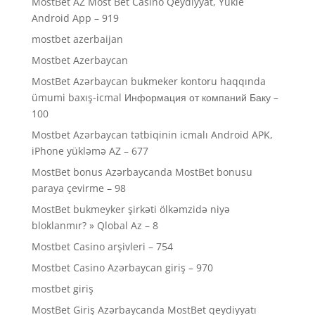
MostBet AZ Most Bet Casino Qeydiyyat, Yukle
Android App – 919
mostbet azerbaijan
Mostbet Azerbaycan
MostBet Azərbaycan bukmeker kontoru haqqında
ümumi baxış-icmal Информация от компаний Баку –
100
Mostbet Azərbaycan tətbiqinin icmalı Android APK,
iPhone yükləmə AZ – 677
MostBet bonus Azərbaycanda MostBet bonusu
paraya çevirme – 98
MostBet bukmeyker şirkəti ölkəmzidə niyə
bloklanmır? » Qlobal Az – 8
Mostbet Casino arşivleri – 754
Mostbet Casino Azərbaycan giriş – 970
mostbet giriş
MostBet Giriş Azərbaycanda MostBet qeydiyyatı