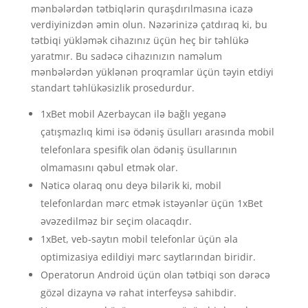
mənbələrdən tətbiqlərin quraşdırılmasına icazə
verdiyinizdən əmin olun. Nəzərinizə çatdıraq ki, bu
tətbiqi yükləmək cihazınız üçün heç bir təhlükə
yaratmır. Bu sadəcə cihazınızın naməlum
mənbələrdən yüklənən proqramlar üçün təyin etdiyi
standart təhlükəsizlik prosedurdur.
1xBet mobil Azerbaycan ilə bağlı yeganə
çatışmazlıq kimi isə ödəniş üsulları arasında mobil
telefonlara spesifik olan ödəniş üsullarının
olmamasını qəbul etmək olar.
Nəticə olaraq onu deyə bilərik ki, mobil
telefonlardan mərc etmək istəyənlər üçün 1xBet
əvəzedilməz bir seçim olacaqdır.
1xBet, veb-saytın mobil telefonlar üçün əla
optimizasiya edildiyi mərc saytlarından biridir.
Operatorun Android üçün olan tətbiqi son dərəcə
gözəl dizayna və rahat interfeysə sahibdir.