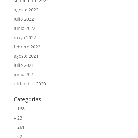
septiembre 2022
agosto 2022
julio 2022
junio 2022
mayo 2022
febrero 2022
agosto 2021
julio 2021
junio 2021
diciembre 2020
Categorías
– 168
– 23
– 261
– 62