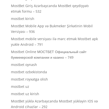
MostBet Giriş Azərbaycanda MostBet qeydiyyatı
etmək formu – 532
mostbet kirish
MostBet Mobile App və Bukmeker Şirkətinin Mobil
Versiyası – 936
Mostbet mobile versiyası ilə mərc etmək Mostbet apk
yukle Android – 791
Mostbet Online МОСТБЕТ Официальный сайт
букмекерской компании и казино – 749
mostbet oynash
mostbet ozbekistonda
mostbet royxatga olish
mostbet uz
mostbet uz kirish
MostBet yüklə Azərbaycanda Mostbet yükləyin IOS və
Android cihazlar – 292