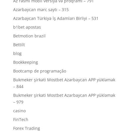
Az rəsmi mobil versiya və proqramı – 791
Azərbaycan mərc saytı – 315
Azərbaycan Türkiyə İş Adamları Birliyi – 531
b1bet apostas
Betmotion brazil
Bettilt
blog
Bookkeeping
Bootcamp de programação
Bukmeker şirkəti Mostbet Azərbaycan APP yükləmək
– 844
Bukmeker şirkəti Mostbet Azərbaycan APP yükləmək
– 979
casino
FinTech
Forex Trading