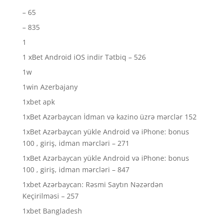
– 65
– 835
1
1 xBet Android iOS indir Tətbiq – 526
1w
1win Azerbajany
1xbet apk
1xBet Azərbaycan İdman və kazino üzrə mərclər 152
1xBet Azərbaycan yükle Android və iPhone: bonus
100 , giriş, idman mərcləri – 271
1xBet Azərbaycan yükle Android və iPhone: bonus
100 , giriş, idman mərcləri – 847
1xbet Azərbaycan: Rəsmi Saytın Nəzərdən
Keçirilməsi – 257
1xbet Bangladesh