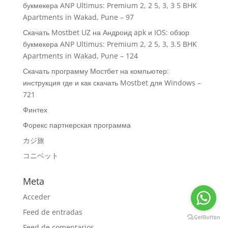
букмекера ANP Ultimus: Premium 2, 2 5, 3, 3 5 BHK
Apartments in Wakad, Pune – 97
Скачать Mostbet UZ на Андроид apk и IOS: обзор
букмекера ANP Ultimus: Premium 2, 2 5, 3, 3.5 BHK
Apartments in Wakad, Pune – 124
Скачать программу Мостбет на компьютер:
инструкция где и как скачать Mostbet для Windows –
721
Финтех
Форекс партнерская программа
カジ旅
コニベット
Meta
Acceder
Feed de entradas
Feed de comentarios