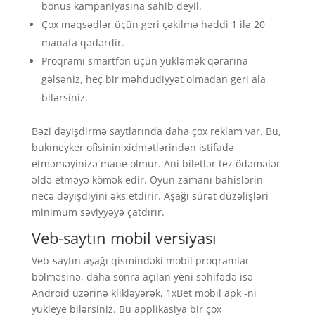
bonus kampaniyasına sahib deyil.
Çox məqsədlər üçün geri çəkilmə həddi 1 ilə 20
manata qədərdir.
Proqramı smartfon üçün yükləmək qərarına
gəlsəniz, heç bir məhdudiyyət olmadan geri ala
bilərsiniz.
Bəzi dəyişdirmə saytlarında daha çox reklam var. Bu,
bukmeyker ofisinin xidmətlərindən istifadə
etməməyinizə mane olmur. Ani biletlər tez ödəmələr
əldə etməyə kömək edir. Oyun zamanı bahislərin
necə dəyişdiyini əks etdirir. Aşağı sürət düzəlişləri
minimum səviyyəyə çatdırır.
Veb-saytın mobil versiyası
Veb-saytın aşağı qismindəki mobil proqramlar
bölməsinə, daha sonra açılan yeni səhifədə isə
Android üzərinə klikləyərək, 1xBet mobil apk -ni
yukleye bilərsiniz. Bu applikasiya bir çox