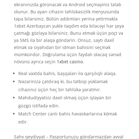
ekranınızda görünəcək və Android seçməyiniz tələb
olunur. Bu ayarı cihazın təhlükəsizlik menyusunda
tapa bilərsiniz. Bütün addımları yerinə yetirməklə
1xbet Azerbaycan yukle təqdim edə biləcəyi hər şeyə
çatmağı gözləyə bilərsiniz. Bunu etmək üçün poçt və
ya SMS ilə bir əlaqə göndərin. Onsuz, saytı daxil
etmək və siyahıdan bir idman bahisini seçmək
mümkündür. Doğrulama üçün faydalı olacaq sənəd
növünü ayrıca seçin
1xbet casino
.
Real vaxtda bahis, başqaları ilə qarşılıqlı əlaqə.
Nəzərinizə çatdıraq ki, bu tətbiqi yükləmək
cihazınız üçün heç bir təhlükə yaratmır.
Məhdudiyyətsiz daxil olmaq üçün işləyən bir
güzgü istifadə edin.
Match Center canlı bahis həvəskarlarına kömək
edir.
Səhv qeydiyyat – Pasportunuzu göndərməzdən əvvəl