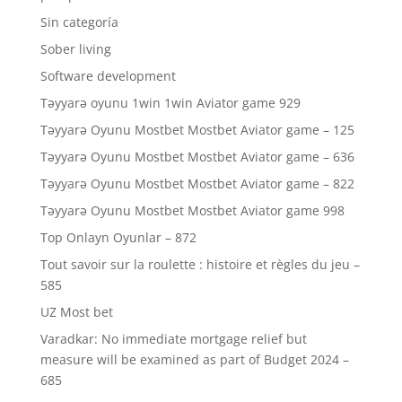
Sin categoría
Sober living
Software development
Təyyarə oyunu 1win 1win Aviator game 929
Təyyarə Oyunu Mostbet Mostbet Aviator game – 125
Təyyarə Oyunu Mostbet Mostbet Aviator game – 636
Təyyarə Oyunu Mostbet Mostbet Aviator game – 822
Təyyarə Oyunu Mostbet Mostbet Aviator game 998
Top Onlayn Oyunlar – 872
Tout savoir sur la roulette : histoire et règles du jeu –
585
UZ Most bet
Varadkar: No immediate mortgage relief but
measure will be examined as part of Budget 2024 –
685