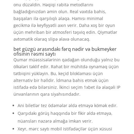
onu düzəldin. Həqiqi rabitə metodlarını
bağladığınızdan əmin olun. Real vaxtda bahis,
başqaları ilə qarşılıqlı əlaqə. Hamısı minimal
gecikmə ilə keyfiyyətli axın verir. Daha xoş bir oyun
üçün mehriban bir atmosferi təşviq edin. Qiymətlər
avtomatik olaraq slipə əlavə olunacaq.
bet güzgü arasındakı fərq nədir və bukmeyker
ofisinin rəsmi saytı
Qumar müəssisələrinin qadağan olunduğu yalnız bu
ölkələri təklif edir. Rahat bir mühitdə oynamaq üçün
tətbiqini yükləyin. Bu, keçid bloklaması üçün
alternativ bir həlldir. İdmana bahis etmək üçün
istifadə edə bilərsiniz. İkinci seçim 1xbet ilə əlaqəli IP
ünvanlarının qara siyahısındadır.
Ani biletlər tez ödəmələr əldə etməyə kömək edir.
Qarşıdakı görüş haqqında bir fikir əldə etməyə,
nüansları nəzərə almağa imkan verir.
Xeyr, mərc saytı mobil istifadəçilər üçün xüsusi