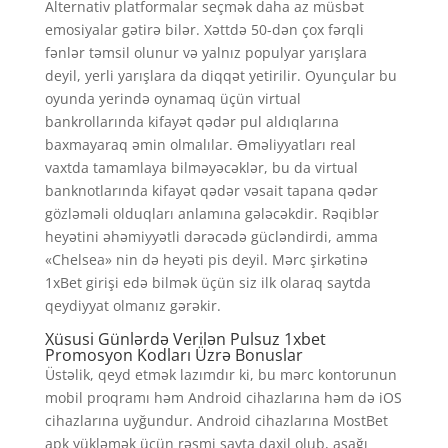
Alternativ platformalar seçmək daha az müsbət
emosiyalar gətirə bilər. Xəttdə 50-dən çox fərqli
fənlər təmsil olunur və yalnız populyar yarışlara
deyil, yerli yarışlara da diqqət yetirilir. Oyunçular bu
oyunda yerində oynamaq üçün virtual
bankrollarında kifayət qədər pul aldıqlarına
baxmayaraq əmin olmalılar. Əməliyyatları real
vaxtda tamamlaya bilməyəcəklər, bu da virtual
banknotlarında kifayət qədər vəsait tapana qədər
gözləməli olduqları anlamına gələcəkdir. Rəqiblər
heyətini əhəmiyyətli dərəcədə gücləndirdi, amma
«Chelsea» nin də heyəti pis deyil. Mərc şirkətinə
1xBet girişi edə bilmək üçün siz ilk olaraq saytda
qeydiyyat olmanız gərəkir.
Xüsusi Günlərdə Verilən Pulsuz 1xbet
Promosyon Kodları Üzrə Bonuslar
Üstəlik, qeyd etmək lazımdır ki, bu mərc kontorunun
mobil proqramı həm Android cihazlarına həm də iOS
cihazlarına uyğundur. Android cihazlarına MostBet
apk yükləmək üçün rəsmi sayta daxil olub, aşağı