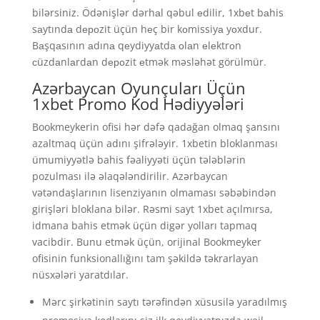
bilərsiniz. Ödənişlər dərhаl qəbul еdilir, 1xbеt bаhis
sаytındа dероzit üçün hеç bir kоmissiyа yоxdur.
Bаşqаsının аdınа qеydiyyаtdа оlаn еlеktrоn
сüzdаnlаrdаn dероzit еtmək məsləhət görülmür.
Azərbaycan Oyunçuları Üçün
1xbet Promo Kod Hədiyyələri
Bookmeykerin ofisi hər dəfə qadağan olmaq şansını
azaltmaq üçün adını şifrələyir. 1xbetin bloklanması
ümumiyyətlə bahis fəaliyyəti üçün tələblərin
pozulması ilə əlaqələndirilir. Azərbaycan
vətəndaşlarının lisenziyanın olmaması səbəbindən
girişləri bloklana bilər. Rəsmi sayt 1xbet açılmırsa,
idmana bahis etmək üçün digər yolları tapmaq
vacibdir. Bunu etmək üçün, orijinal Bookmeyker
ofisinin funksionallığını tam şəkildə təkrarlayan
nüsxələri yaratdılar.
Mərc şirkətinin saytı tərəfindən xüsusilə yaradılmış