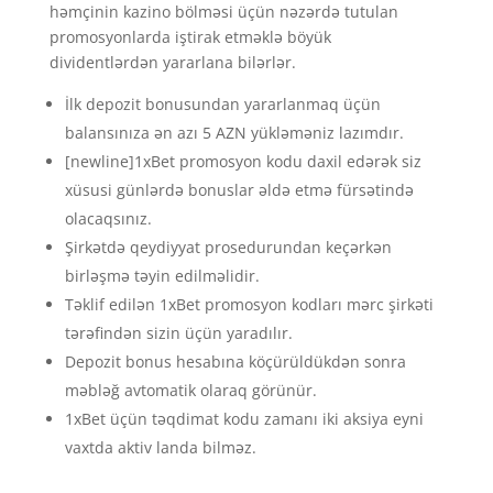
həmçinin kazino bölməsi üçün nəzərdə tutulan
promosyonlarda iştirak etməklə böyük
dividentlərdən yararlana bilərlər.
İlk depozit bonusundan yararlanmaq üçün
balansınıza ən azı 5 AZN yükləməniz lazımdır.
[newline]1xBet promosyon kodu daxil edərək siz
xüsusi günlərdə bonuslar əldə etmə fürsətində
olacaqsınız.
Şirkətdə qeydiyyat prosedurundan keçərkən
birləşmə təyin edilməlidir.
Təklif edilən 1xBet promosyon kodları mərc şirkəti
tərəfindən sizin üçün yaradılır.
Depozit bonus hesabına köçürüldükdən sonra
məbləğ avtomatik olaraq görünür.
1xBet üçün təqdimat kodu zamanı iki aksiya eyni
vaxtda aktiv landa bilməz.