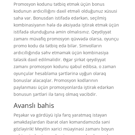
Promosyon kodunu tətbiq etmək üçün bonus
kodunun ardıcıllığını daxil etməli olduğunuz xüsusi
sahə var. Bonusdan istifadə edərkən, seçilmiş
kombinasiyanın hələ də aksiyada iştirak etmək üçün
istifadə olunduğuna əmin olmalısınız. Qeydiyyat
zamanı müvafiq promosyon qüvvədə olarsa, oyunçu
promo kodu da tətbiq edə bilər. Simvolların
ardıcıllığında səhv etməmək üçün kombinasiya
tələsik daxil edilməlidir. Əgər şirkət qeydiyyat
zamanı promosyon kodunu qəbul edibsə, o zaman
oyunçular hesablama şərtlərinə uyğun olaraq
bonuslar alacaqlar. Promosyon kodlarının
paylanması üçün promosyonlarda iştirak edərkən
bonusun şərtləri ilə tanış olmaq vacibdir.
Avanslı bahis
Peşəkar və gördüyü işlə fərq yaratmaq istəyən
əməkdaşlardan ibarət olan komandamızda səni
gözləyirik! Meyitin xarici müayinəsi zamanı boyun