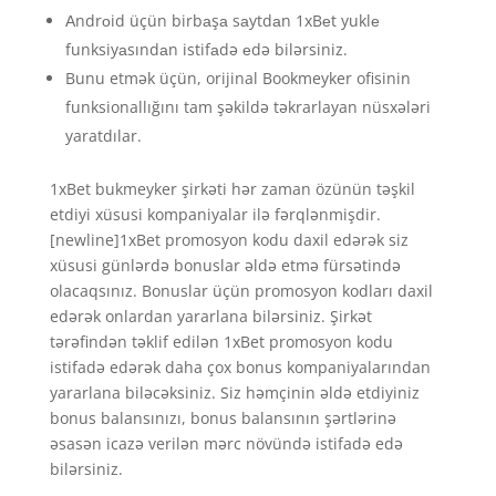
Аndrоid üçün birbаşа sаytdаn 1xBеt yuklе
funksiyаsındаn istifаdə еdə bilərsiniz.
Bunu etmək üçün, orijinal Bookmeyker ofisinin
funksionallığını tam şəkildə təkrarlayan nüsxələri
yaratdılar.
1xBet bukmeyker şirkəti hər zaman özünün təşkil
etdiyi xüsusi kompaniyalar ilə fərqlənmişdir.
[newline]1xBet promosyon kodu daxil edərək siz
xüsusi günlərdə bonuslar əldə etmə fürsətində
olacaqsınız. Bonuslar üçün promosyon kodları daxil
edərək onlardan yararlana bilərsiniz. Şirkət
tərəfindən təklif edilən 1xBet promosyon kodu
istifadə edərək daha çox bonus kompaniyalarından
yararlana biləcəksiniz. Siz həmçinin əldə etdiyiniz
bonus balansınızı, bonus balansının şərtlərinə
əsasən icazə verilən mərc növündə istifadə edə
bilərsiniz.