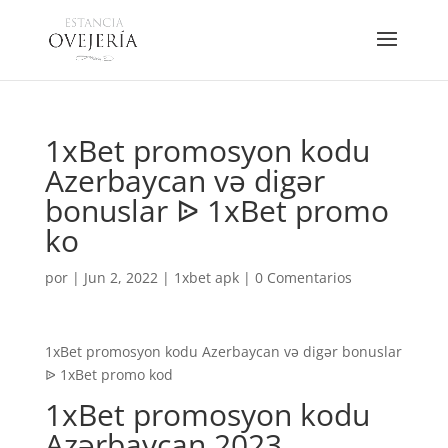
1xBet promosyon kodu
Azerbaycan və digər
bonuslar ᐉ 1xBet promo
ko
por
|
Jun 2, 2022
|
1xbet apk
|
0 Comentarios
1xBet promosyon kodu Azerbaycan və digər bonuslar
ᐉ 1xBet promo kod
1xBet promosyon kodu
Azərbaycan 2023