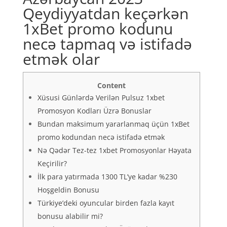
Qeydiyyatdan keçərkən
1xBet promo kodunu
necə tapmaq və istifadə
etmək olar
Content
Xüsusi Günlərdə Verilən Pulsuz 1xbet
Promosyon Kodları Üzrə Bonuslar
Bundan maksimum yararlanmaq üçün 1xBet
promo kodundan necə istifadə etmək
Nə Qədər Tez-tez 1xbet Promosyonlar Həyata
Keçirilir?
İlk para yatırmada 1300 TL’ye kadar %230
Hoşgeldin Bonusu
Türkiye’deki oyuncular birden fazla kayıt
bonusu alabilir mi?