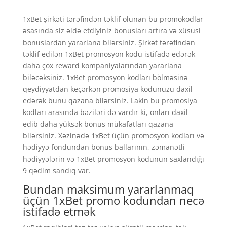
1xBet şirkəti tərəfindən təklif olunan bu promokodlar
əsasında siz əldə etdiyiniz bonusları artıra və xüsusi
bonuslardan yararlana bilərsiniz. Şirkət tərəfindən
təklif edilən 1xBet promosyon kodu istifadə edərək
daha çox reward kompaniyalarından yararlana
biləcəksiniz. 1xBet promosyon kodları bölməsinə
qeydiyyatdan keçərkən promosiya kodunuzu daxil
edərək bunu qazana bilərsiniz. Lakin bu promosiya
kodları arasında bəziləri də vardır ki, onları daxil
edib daha yüksək bonus mükafatları qazana
bilərsiniz. Xəzinədə 1xBet üçün promosyon kodları və
hədiyyə fondundan bonus ballarının, zəmanətli
hədiyyələrin və 1xBet promosyon kodunun saxlandığı
9 qədim sandıq var.
Bundan maksimum yararlanmaq
üçün 1xBet promo kodundan necə
istifadə etmək