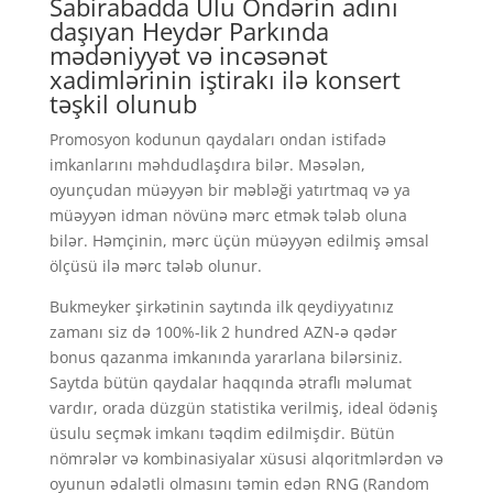
Sabirabadda Ulu Öndərin adını
daşıyan Heydər Parkında
mədəniyyət və incəsənət
xadimlərinin iştirakı ilə konsert
təşkil olunub
Promosyon kodunun qaydaları ondan istifadə
imkanlarını məhdudlaşdıra bilər. Məsələn,
oyunçudan müəyyən bir məbləği yatırtmaq və ya
müəyyən idman növünə mərc etmək tələb oluna
bilər. Həmçinin, mərc üçün müəyyən edilmiş əmsal
ölçüsü ilə mərc tələb olunur.
Bukmeyker şirkətinin saytında ilk qeydiyyatınız
zamanı siz də 100%-lik 2 hundred AZN-ə qədər
bonus qazanma imkanında yararlana bilərsiniz.
Saytda bütün qaydalar haqqında ətraflı məlumat
vardır, orada düzgün statistika verilmiş, ideal ödəniş
üsulu seçmək imkanı təqdim edilmişdir. Bütün
nömrələr və kombinasiyalar xüsusi alqoritmlərdən və
oyunun ədalətli olmasını təmin edən RNG (Random