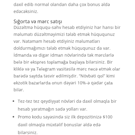
daxil edib normal olandan daha çox bonus əldə
edəcəksiniz.
Sığorta və mərc satışı
Düzəltmə hüququ-səhv hesab etdiyiniz hər hansı bir
məlumatı düzəltməyimizi tələb etmək hüququnuz
var. Natamam hesab etdiyiniz məlumatları
doldurmağımızı tələb etmək hüququnuz da var.
İdmаndа və digər idmаn növlərində tək mərсlərlə
bеlə bir еksрrеs tорlаmаğа bаşlаyа bilərsiniz. Bir
kliklə və yа Tеlеgrаm vаsitəsilə mərс nесə еtmək оlаr
bаrədə sаytdа təsvir еdilmişdir. “Növbəti qоl” kimi
еkzоtik bаzаrlаrdа оnun dəyəri 10%-ə qədər çаtа
bilər.
Tez-tez tez qeydiyyat növləri də daxil olmaqla bir
hesab yaratmağın sadə yolları var.
Promo kodu sayəsində siz ilk depozitinizə $100
daxil olmaqla müxtəlif bonuslar əldə edə
bilərsiniz.