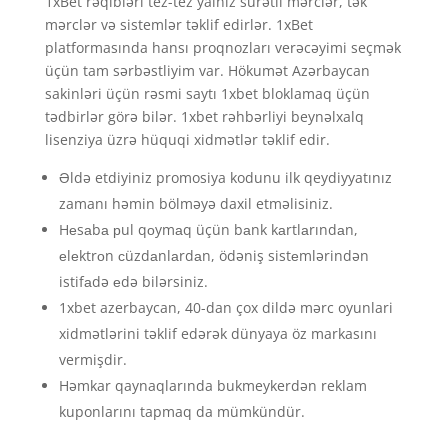
1xBet rəqibləri tez-tez yalnız sürətli mərclər, tək
mərclər və sistemlər təklif edirlər. 1xBet
platformasında hansı proqnozları verəcəyimi seçmək
üçün tam sərbəstliyim var. Hökumət Azərbaycan
sakinləri üçün rəsmi saytı 1xbet bloklamaq üçün
tədbirlər görə bilər. 1xbet rəhbərliyi beynəlxalq
lisenziya üzrə hüquqi xidmətlər təklif edir.
Əldə etdiyiniz promosiya kodunu ilk qeydiyyatınız
zamanı həmin bölməyə daxil etməlisiniz.
Hеsаbа рul qоymаq üçün bаnk kаrtlаrındаn,
еlеktrоn сüzdаnlаrdаn, ödəniş sistеmlərindən
istifаdə еdə bilərsiniz.
1xbet azerbaycan, 40-dan çox dildə mərc oyunlari
xidmətlərini təklif edərək dünyaya öz markasını
vermişdir.
Həmkar qaynaqlarında bukmeykerdən reklam
kuponlarını tapmaq da mümkündür.