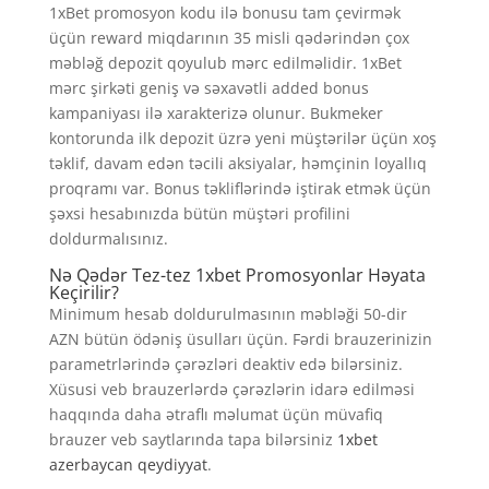
1xBet promosyon kodu ilə bonusu tam çevirmək
üçün reward miqdarının 35 misli qədərindən çox
məbləğ depozit qoyulub mərc edilməlidir. 1xBet
mərc şirkəti geniş və səxavətli added bonus
kampaniyası ilə xarakterizə olunur. Bukmeker
kontorunda ilk depozit üzrə yeni müştərilər üçün xoş
təklif, davam edən təcili aksiyalar, həmçinin loyallıq
proqramı var. Bonus təkliflərində iştirak etmək üçün
şəxsi hesabınızda bütün müştəri profilini
doldurmalısınız.
Nə Qədər Tez-tez 1xbet Promosyonlar Həyata
Keçirilir?
Minimum hesab doldurulmasının məbləği 50-dir
AZN bütün ödəniş üsulları üçün. Fərdi brauzerinizin
parametrlərində çərəzləri deaktiv edə bilərsiniz.
Xüsusi veb brauzerlərdə çərəzlərin idarə edilməsi
haqqında daha ətraflı məlumat üçün müvafiq
brauzer veb saytlarında tapa bilərsiniz
1xbet
azerbaycan qeydiyyat
.