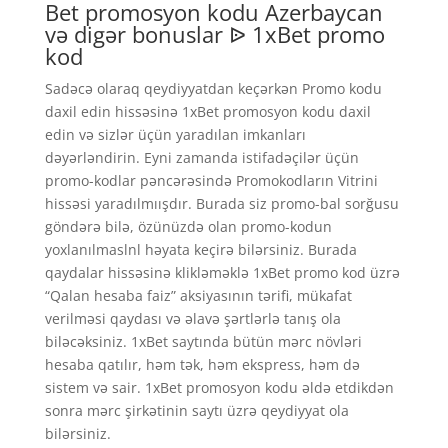
Bet promosyon kodu Azerbaycan
və digər bonuslar ᐉ 1xBet promo
kod
Sadəcə olaraq qeydiyyatdan keçərkən Promo kodu
daxil edin hissəsinə 1xBet promosyon kodu daxil
edin və sizlər üçün yaradılan imkanları
dəyərləndirin. Eyni zamanda istifadəçilər üçün
promo-kodlar pəncərəsində Promokodların Vitrini
hissəsi yaradılmıışdır. Burada siz promo-bal sorğusu
göndərə bilə, özünüzdə olan promo-kodun
yoxlanılmaslnl həyata keçirə bilərsiniz. Burada
qaydalar hissəsinə klikləməklə 1xBet promo kod üzrə
“Qalan hesaba faiz” aksiyasının tərifi, mükafat
verilməsi qaydası və əlavə şərtlərlə tanış ola
biləcəksiniz. 1xBet saytında bütün mərc növləri
hesaba qatılır, həm tək, həm ekspress, həm də
sistem və sair. 1xBet promosyon kodu əldə etdikdən
sonra mərc şirkətinin saytı üzrə qeydiyyat ola
bilərsiniz.