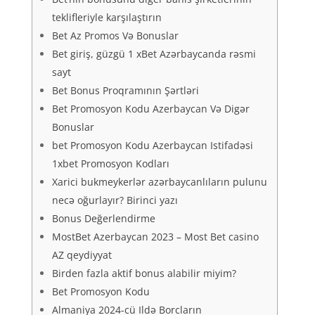
teklifleriyle karşılaştırın
Bet Az Promos Və Bonuslar
Bet giriş, güzgü 1 xBet Azərbaycanda rəsmi
sayt
Bet Bonus Proqramının Şərtləri
Bet Promosyon Kodu Azerbaycan Və Digər
Bonuslar
bet Promosyon Kodu Azerbaycan Istifadəsi
1xbet Promosyon Kodları
Xarici bukmeykerlər azərbaycanlıların pulunu
necə oğurlayır? Birinci yazı
Bonus Değerlendirme
MostBet Azerbaycan 2023 – Most Bet casino
AZ qeydiyyat
Birden fazla aktif bonus alabilir miyim?
Bet Promosyon Kodu
Almaniya 2024-cü Ildə Borcların