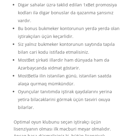
Digər sahələr üzrə təklid edilən 1xBet promosiya
kodları ilə digər bonuslar da qazanma şansınız
vardır.
Bu bonus bukmeker kontorunun yerdə yerdə olan
iştirakçıları üçün keçərlidir.
Siz yalnız bukmeker kontorunun saytında tapıla
bilən cari kodu istifadə etməlisiniz.
MostBet şirkəti illərdir həm dünyada həm də
Azərbaycanda xidmət göstərir.
MostBetlə ilin istənilən günü, istənilən saatda
əlaqə qurmaq mümkündür.
Oyunçular tanıtımda iştirak qaydalarını yerinə
yetirə biləcəklərini görmək üçün təsviri oxuya
bilərlər.
Optimal oyun klubunu seçən iştirakçı üçün
lisenziyanın olması ilk məcburi meyar olmalıdır.
Ancaq başa düşməlisiniz ki, bütün lisenziyalı