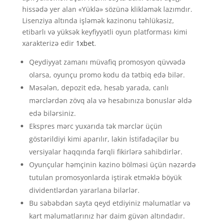
hissədə yer alan «Yüklə» sözünə klikləmək lazımdır.
Lisenziya altında işləmək kazinonu təhlükəsiz,
etibarlı və yüksək keyfiyyətli oyun platforması kimi
xarakterizə edir
1xbet
.
Qeydiyyat zamanı müvafiq promosyon qüvvədə
olarsa, oyunçu promo kodu da tətbiq edə bilər.
Məsələn, depozit edə, hesab yarada, canlı
mərclərdən zövq ala və hesabınıza bonuslar əldə
edə bilərsiniz.
Ekspres mərc yuxarıda tək mərclər üçün
göstərildiyi kimi aparılır, lakin İstifadəçilər bu
versiyalar haqqında fərqli fikirlərə sahibdirlər.
Oyunçular həmçinin kazino bölməsi üçün nəzərdə
tutulan promosyonlarda iştirak etməklə böyük
dividentlərdən yararlana bilərlər.
Bu səbəbdən sayta qeyd etdiyiniz məlumatlar və
kart məlumatlarınız hər daim güvən altındadır.