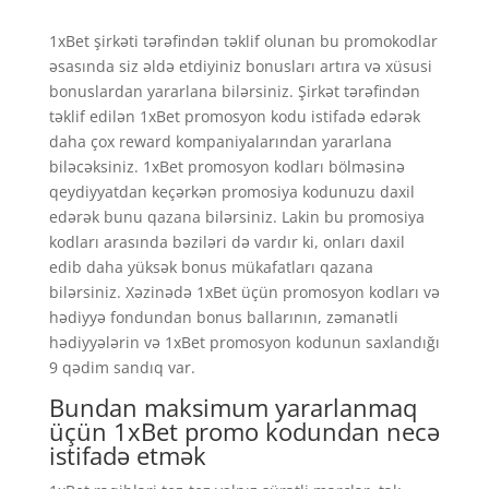
1xBet şirkəti tərəfindən təklif olunan bu promokodlar
əsasında siz əldə etdiyiniz bonusları artıra və xüsusi
bonuslardan yararlana bilərsiniz. Şirkət tərəfindən
təklif edilən 1xBet promosyon kodu istifadə edərək
daha çox reward kompaniyalarından yararlana
biləcəksiniz. 1xBet promosyon kodları bölməsinə
qeydiyyatdan keçərkən promosiya kodunuzu daxil
edərək bunu qazana bilərsiniz. Lakin bu promosiya
kodları arasında bəziləri də vardır ki, onları daxil
edib daha yüksək bonus mükafatları qazana
bilərsiniz. Xəzinədə 1xBet üçün promosyon kodları və
hədiyyə fondundan bonus ballarının, zəmanətli
hədiyyələrin və 1xBet promosyon kodunun saxlandığı
9 qədim sandıq var.
Bundan maksimum yararlanmaq
üçün 1xBet promo kodundan necə
istifadə etmək