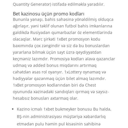
Quantity Generator) istifadə edilməklə yaradılır.
Bet kazinosu üçün promo kodları
Bununla yanaşı, bahis sahəsinə yönəldilmiş olduqca
ağırlaşır, yəni təklif olunan futbol bahis imkanlarına
gəldikdə Rusiyadan qumarbazlar öz elementlərində
olacaqlar. Mərc şirkəti 1xBet promosyon kodu
baxımında çox zəngindir və siz də bu bonuslardan
yararlana bilmək üçün sayt üzrə qeydiyyatdan
keçməniz lazımdır. Promosiya kodları əlavə qazanclar
udmaq və added bonus miqdarını artırmaq
cəhətdən əsas rol oyanyır. 1хLottery oynamaq və
hədiyyələr qazanmaq üçün bilet almaq lazımdır.
1xBet promosyon kodlarından biri də Chest
oyununda xəzinədəki sandıqları qırmaq və saysız-
hesabsız bonusları axtarmaq olar.
Kazino icmalı 1xbet bukmeyker bonusu Bu halda,
BŞ-nin administrasiyası müştəriyə xəbərdarlıq
etmədən pulu həmin pul kisəsinin sahibinə