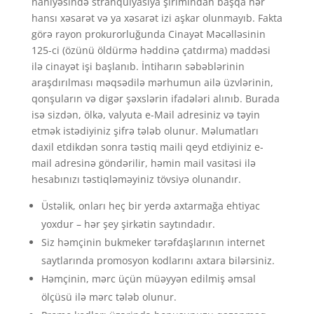
nahiyəsində stranqulyasiya şırımından başqa hər
hansı xəsarət və ya xəsarət izi aşkar olunmayıb. Fakta
görə rayon prokurorluğunda Cinayət Məcəlləsinin
125-ci (özünü öldürmə həddinə çatdırma) maddəsi
ilə cinayət işi başlanıb. İntiharın səbəblərinin
araşdırılması məqsədilə mərhumun ailə üzvlərinin,
qonşuların və digər şəxslərin ifadələri alınıb. Burada
isə sizdən, ölkə, valyuta e-Mail adresiniz və təyin
etmək istədiyiniz şifrə tələb olunur. Məlumatları
daxil etdikdən sonra təstiq maili qeyd etdiyiniz e-
mail adresinə göndərilir, həmin mail vasitəsi ilə
hesabınızı təstiqləməyiniz tövsiyə olunandır.
Üstəlik, onları heç bir yerdə axtarmağa ehtiyac
yoxdur – hər şey şirkətin saytındadır.
Siz həmçinin bukmeker tərəfdaşlarının internet
saytlarında promosyon kodlarını axtara bilərsiniz.
Həmçinin, mərc üçün müəyyən edilmiş əmsal
ölçüsü ilə mərc tələb olunur.