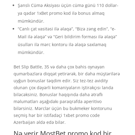
Şanslı Cümə Aksiyası üçün cümə günü 110 dollar-
ya qədər 1xBet promo kod ilə bonus almaq
mümkündür.
“Canlı çat vasitəsi ilə əlaqə”, “Bizə zəng edin”, “e-
Mail ilə əlaqə” və “Geri bildirim forması ilə əlaqə”
üsulları ilə mərc kontoru ilə əlaqə saxlamaq
mümkündür.
Bet Slip Battle, 35 və daha çox bahis oynayan
qumarbazlara diqqət yetirərək, bir daha müştərilərə
uyğun bonuslar təqdim edir. Siz tez-tez avidity
olunan çox dəyərli komaniyaların iştirakçısı landa
biləcəksiniz. Bonuslar haqqında daha ətraflı
məlumatları aşağıdakı paraqrafda aperitivo
bilərsiniz. Mərclər üçün bu bukmeker kontorunu
seçmiş hər bir istifadəçi 1xbet promo code
Azerbaijan əldə edə bilər.
Nə verir MostBet promo kod bir