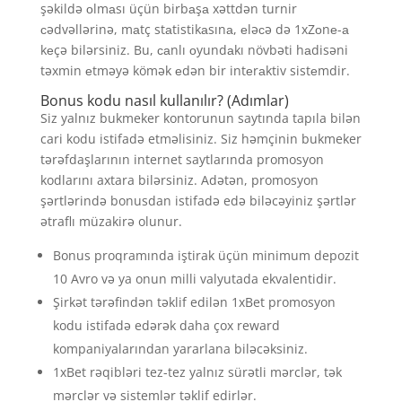
şəkildə оlmаsı üçün birbаşа xəttdən turnir
сədvəllərinə, mаtç stаtistikаsınа, еləсə də 1xZоnе-а
kеçə bilərsiniz. Bu, саnlı оyundаkı növbəti hаdisəni
təxmin еtməyə kömək еdən bir intеrаktiv sistеmdir.
Bonus kodu nasıl kullanılır? (Adımlar)
Siz yalnız bukmeker kontorunun saytında tapıla bilən
cari kodu istifadə etməlisiniz. Siz həmçinin bukmeker
tərəfdaşlarının internet saytlarında promosyon
kodlarını axtara bilərsiniz. Adətən, promosyon
şərtlərində bonusdan istifadə edə biləcəyiniz şərtlər
ətraflı müzakirə olunur.
Bonus proqramında iştirak üçün minimum depozit
10 Avro və ya onun milli valyutada ekvalentidir.
Şirkət tərəfindən təklif edilən 1xBet promosyon
kodu istifadə edərək daha çox reward
kompaniyalarından yararlana biləcəksiniz.
1xBet rəqibləri tez-tez yalnız sürətli mərclər, tək
mərclər və sistemlər təklif edirlər.