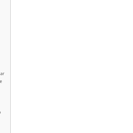
lar
de
r
p