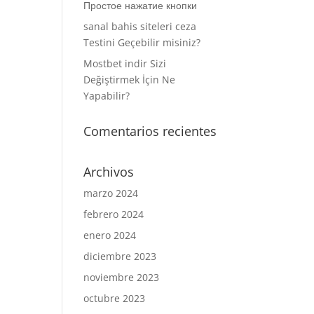
Простое нажатие кнопки
sanal bahis siteleri ceza
Testini Geçebilir misiniz?
Mostbet indir Sizi
Değiştirmek İçin Ne
Yapabilir?
Comentarios recientes
Archivos
marzo 2024
febrero 2024
enero 2024
diciembre 2023
noviembre 2023
octubre 2023