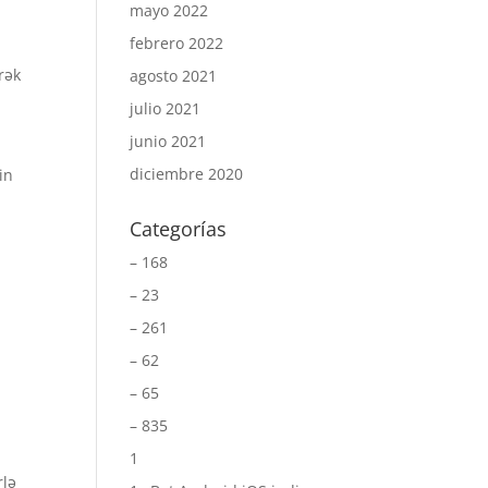
mayo 2022
febrero 2022
rək
agosto 2021
julio 2021
junio 2021
diciembre 2020
in
n
Categorías
– 168
– 23
– 261
– 62
– 65
– 835
1
rlə