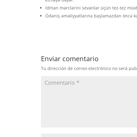
İdman mərclərini sevənlər üçün tez-tez müxtə
Ödəniş əməliyyatlarına başlamazdan öncə kaz
Enviar comentario
Tu dirección de correo electrónico no será pub