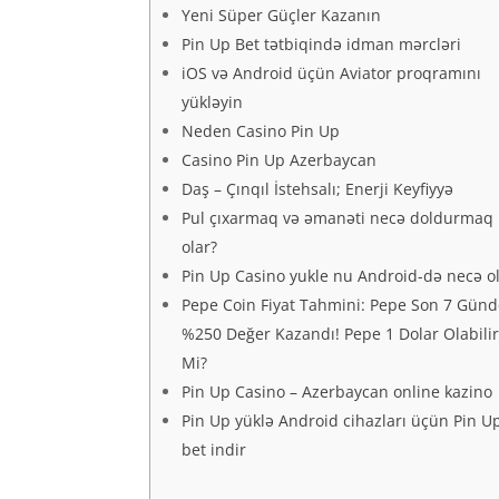
Yeni Süper Güçler Kazanın
Pin Up Bet tətbiqində idman mərcləri
iOS və Android üçün Aviator proqramını
yükləyin
Neden Casino Pin Up
Casino Pin Up Azerbaycan
Daş – Çınqıl İstehsalı; Enerji Keyfiyyə
Pul çıxarmaq və əmanəti necə doldurmaq
olar?
Pin Up Casino yukle nu Android-də necə o
Pepe Coin Fiyat Tahmini: Pepe Son 7 Gün
%250 Değer Kazandı! Pepe 1 Dolar Olabili
Mi?
Pin Up Casino – Azerbaycan online kazino
Pin Up yüklə Android cihazları üçün Pin U
bet indir