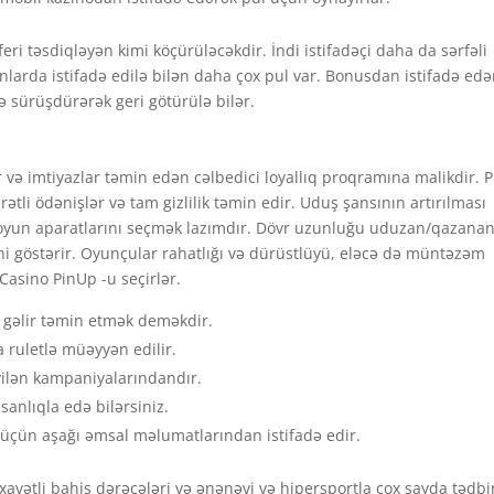
ri təsdiqləyən kimi köçürüləcəkdir. İndi istifadəçi daha da sərfəli
unlarda istifadə edilə bilən daha çox pul var. Bonusdan istifadə edə
ə sürüşdürərək geri götürülə bilər.
və imtiyazlar təmin edən cəlbedici loyallıq proqramına malikdir. P
tli ödənişlər və tam gizlilik təmin edir. Uduş şansının artırılması
 oyun aparatlarını seçmək lazımdır. Dövr uzunluğu uduzan/qazana
ini göstərir. Oyunçular rahatlığı və dürüstlüyü, eləcə də müntəzəm
asino PinUp -u seçirlər.
t gəlir təmin etmək deməkdir.
a ruletlə müəyyən edilir.
vilən kampaniyalarındandır.
sanlıqla edə bilərsiniz.
q üçün aşağı əmsal məlumatlarından istifadə edir.
xavətli bahis dərəcələri və ənənəvi və hipersportla çox sayda tədbi