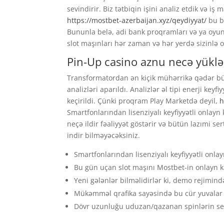
sevindirir. Biz tətbiqin işini analiz etdik və 
https://mostbet-azerbaijan.xyz/qeydiyyat/
bu b
Bununla belə, adi bank proqramları və ya oyu
slot maşınları hər zaman və hər yerdə sizinlə 
Pin-Up casino aznu necə yükl
Transformatordan ən kiçik mühərrikə qədər bütü
analizləri aparıldı. Analizlər əl tipi enerji key
keçirildi. Çünki proqram Play Marketdə deyil,
h
Smartfonlarından lisenziyalı keyfiyyətli onlayn
neçə ildir fəaliyyət göstərir və bütün lazımi 
indir bilməyəcəksiniz.
Smartfonlarından lisenziyalı keyfiyyətli onlay
Bu gün uçan slot maşını Mostbet-in onlayn 
Yeni gələnlər bilməlidirlər ki, demo rejimin
Mükəmməl qrafika sayəsində bu cür yuvalar s
Dövr uzunluğu uduzan/qazanan spinlərin seri