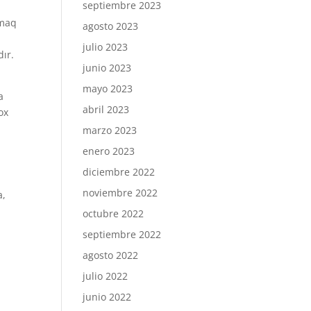
septiembre 2023
amaq
agosto 2023
julio 2023
dır.
junio 2023
mayo 2023
a
abril 2023
ox
marzo 2023
enero 2023
diciembre 2022
a
noviembre 2022
a,
octubre 2022
septiembre 2022
agosto 2022
julio 2022
junio 2022