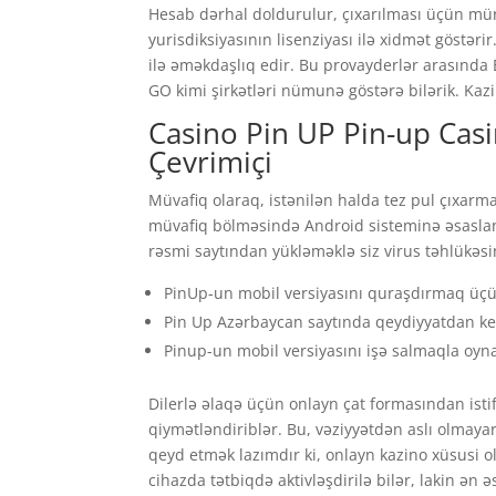
Hesab dərhal doldurulur, çıxarılması üçün müra
yurisdiksiyasının lisenziyası ilə xidmət göstər
ilə əməkdaşlıq edir. Bu provayderlər arasında
GO kimi şirkətləri nümunə göstərə bilərik. Kaz
Casino Pin UP Pin-up Casin
Çevrimiçi
Müvafiq olaraq, istənilən halda tez pul çıxarma
müvafiq bölməsində Android sisteminə əsasla
rəsmi saytından yükləməklə siz virus təhlükəsi
PinUp-un mobil versiyasını quraşdırmaq üçün
Pin Up Azərbaycan saytında qeydiyyatdan ke
Pinup-un mobil versiyasını işə salmaqla oyn
Dilerlə əlaqə üçün onlayn çat formasından isti
qiymətləndiriblər. Bu, vəziyyətdən aslı olmay
qeyd etmək lazımdır ki, onlayn kazino xüsusi o
cihazda tətbiqdə aktivləşdirilə bilər, lakin ən 