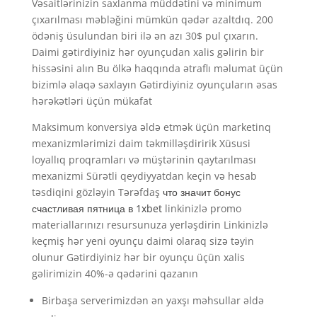
Vəsaitlərinizin saxlanma müddətini və minimum
çıxarılması məbləğini mümkün qədər azaltdıq. 200
ödəniş üsulundan biri ilə ən azı 30$ pul çıxarın.
Daimi gətirdiyiniz hər oyunçudan xalis gəlirin bir
hissəsini alın Bu ölkə haqqında ətraflı məlumat üçün
bizimlə əlaqə saxlayın Gətirdiyiniz oyunçuların əsas
hərəkətləri üçün mükafat
Maksimum konversiya əldə etmək üçün marketinq
mexanizmlərimizi daim təkmilləşdiririk Xüsusi
loyallıq proqramları və müştərinin qaytarılması
mexanizmi Sürətli qeydiyyatdan keçin və hesab
təsdiqini gözləyin Tərəfdaş
что значит бонус
счастливая пятница в 1xbet
linkinizlə promo
materiallarınızı resursunuza yerləşdirin Linkinizlə
keçmiş hər yeni oyunçu daimi olaraq sizə təyin
olunur Gətirdiyiniz hər bir oyunçu üçün xalis
gəlirimizin 40%-ə qədərini qazanın
Birbaşa serverimizdən ən yaxşı məhsullar əldə