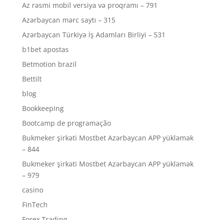
Az rəsmi mobil versiya və proqramı – 791
Azərbaycan mərc saytı – 315
Azərbaycan Türkiyə İş Adamları Birliyi – 531
b1bet apostas
Betmotion brazil
Bettilt
blog
Bookkeeping
Bootcamp de programação
Bukmeker şirkəti Mostbet Azərbaycan APP yükləmək
– 844
Bukmeker şirkəti Mostbet Azərbaycan APP yükləmək
– 979
casino
FinTech
Forex Trading