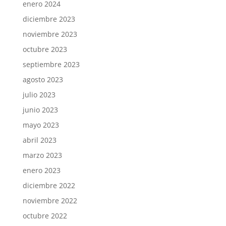
enero 2024
diciembre 2023
noviembre 2023
octubre 2023
septiembre 2023
agosto 2023
julio 2023
junio 2023
mayo 2023
abril 2023
marzo 2023
enero 2023
diciembre 2022
noviembre 2022
octubre 2022