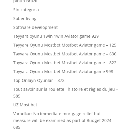
pinup Brazil
Sin categoría
Sober living
Software development
Təyyarə oyunu 1win 1win Aviator game 929
Təyyarə Oyunu Mostbet Mostbet Aviator game – 125
Təyyarə Oyunu Mostbet Mostbet Aviator game – 636
Təyyarə Oyunu Mostbet Mostbet Aviator game – 822
Təyyarə Oyunu Mostbet Mostbet Aviator game 998
Top Onlayn Oyunlar – 872
Tout savoir sur la roulette : histoire et règles du jeu –
585
UZ Most bet
Varadkar: No immediate mortgage relief but
measure will be examined as part of Budget 2024 –
685