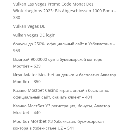
Vulkan Las Vegas Promo Code Monat Des
Winterbeginns 2023: Bis Abgeschlossen 1000 Bonu –
330
Vulkan Vegas DE
vulkan vegas DE login
бонусы до 250%, официальный сайт в Узбекистане –
953
Выиграй 9000000 сум в букмекерской конторе
Мостбет – 639
Игра Aviator Mostbet на деньги и бесплатно Авиатор
Мостбет – 350
Казино Mostbet Casino играть онлайн бесплатно,
официальный сайт, скачать клиент – 404
Казино МостБет УЗ регистрация, бонусы, Авиатор
Mostbet – 440
Мостбет Mostbet УЗ Узбекистан, букмекерская
контора в Узбекистане UZ – 541