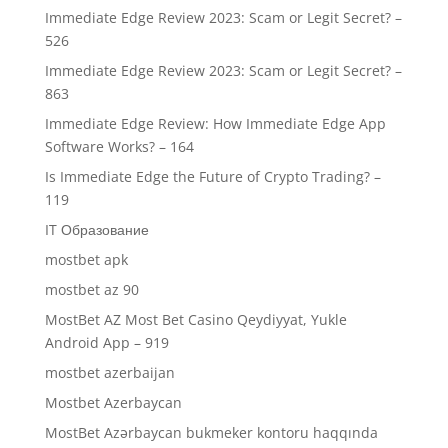
Immediate Edge Review 2023: Scam or Legit Secret? –
526
Immediate Edge Review 2023: Scam or Legit Secret? –
863
Immediate Edge Review: How Immediate Edge App
Software Works? – 164
Is Immediate Edge the Future of Crypto Trading? –
119
IT Образование
mostbet apk
mostbet az 90
MostBet AZ Most Bet Casino Qeydiyyat, Yukle
Android App – 919
mostbet azerbaijan
Mostbet Azerbaycan
MostBet Azərbaycan bukmeker kontoru haqqında