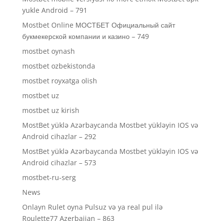
yukle Android – 791
Mostbet Online МОСТБЕТ Официальный сайт
букмекерской компании и казино – 749
mostbet oynash
mostbet ozbekistonda
mostbet royxatga olish
mostbet uz
mostbet uz kirish
MostBet yüklə Azərbaycanda Mostbet yükləyin IOS və
Android cihazlar – 292
MostBet yüklə Azərbaycanda Mostbet yükləyin IOS və
Android cihazlar – 573
mostbet-ru-serg
News
Onlayn Rulet oyna Pulsuz və ya real pul ilə
Roulette77 Azerbaijan – 863