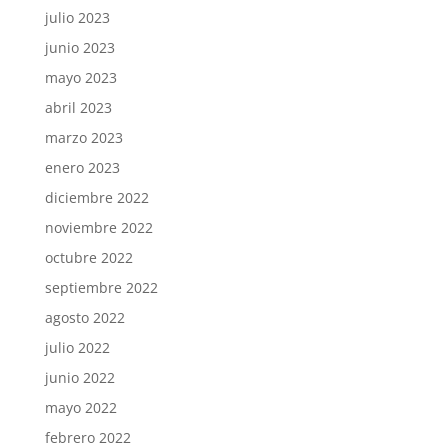
julio 2023
junio 2023
mayo 2023
abril 2023
marzo 2023
enero 2023
diciembre 2022
noviembre 2022
octubre 2022
septiembre 2022
agosto 2022
julio 2022
junio 2022
mayo 2022
febrero 2022