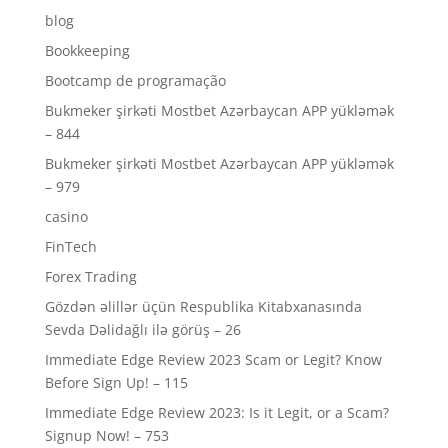
blog
Bookkeeping
Bootcamp de programação
Bukmeker şirkəti Mostbet Azərbaycan APP yükləmək
– 844
Bukmeker şirkəti Mostbet Azərbaycan APP yükləmək
– 979
casino
FinTech
Forex Trading
Gözdən əlillər üçün Respublika Kitabxanasında
Sevda Dəlidağlı ilə görüş – 26
Immediate Edge Review 2023 Scam or Legit? Know
Before Sign Up! – 115
Immediate Edge Review 2023: Is it Legit, or a Scam?
Signup Now! – 753