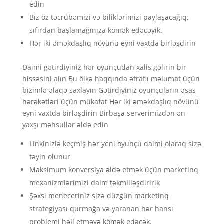
edin
Biz öz təcrübəmizi və biliklərimizi paylaşacağıq,
sıfırdan başlamağınıza kömək edəcəyik.
Hər iki əməkdaşlıq növünü eyni vaxtda birləşdirin
Daimi gətirdiyiniz hər oyunçudan xalis gəlirin bir
hissəsini alın Bu ölkə haqqında ətraflı məlumat üçün
bizimlə əlaqə saxlayın Gətirdiyiniz oyunçuların əsas
hərəkətləri üçün mükafat Hər iki əməkdaşlıq növünü
eyni vaxtda birləşdirin Birbaşa serverimizdən ən
yaxşı məhsullar əldə edin
Linkinizlə keçmiş hər yeni oyunçu daimi olaraq sizə
təyin olunur
Maksimum konversiya əldə etmək üçün marketinq
mexanizmlərimizi daim təkmilləşdiririk
Şəxsi meneceriniz sizə düzgün marketinq
strategiyası qurmağa və yaranan hər hansı
problemi həll etməyə kömək edəcək.