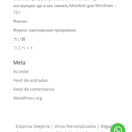
инструкция где и как скачать Mostbet для Windows –
721
Финтех
Форекс партнерская программа
カジ旅
コニベット
Meta
Acceder
Feed de entradas
Feed de comentarios
WordPress.org
Estancia Ovejería | Vinos Personalizados | Regalos