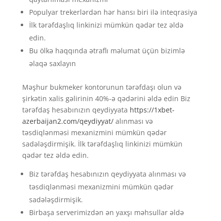
Populyar trekerlərdən hər hansı biri ilə inteqrasiya
İlk tərəfdaşlıq linkinizi mümkün qədər tez əldə
edin.
Bu ölkə haqqında ətraflı məlumat üçün bizimlə
əlaqə saxlayın
Məşhur bukmeker kontorunun tərəfdaşı olun və
şirkətin xalis gəlirinin 40%-ə qədərini əldə edin Biz
tərəfdaş hesabınızın qeydiyyata
https://1xbet-
azerbaijan2.com/qeydiyyat/
alınması və
təsdiqlənməsi mexanizmini mümkün qədər
sadələşdirmişik. İlk tərəfdaşlıq linkinizi mümkün
qədər tez əldə edin.
Biz tərəfdaş hesabınızın qeydiyyata alınması və
təsdiqlənməsi mexanizmini mümkün qədər
sadələşdirmişik.
Birbaşa serverimizdən ən yaxşı məhsullar əldə