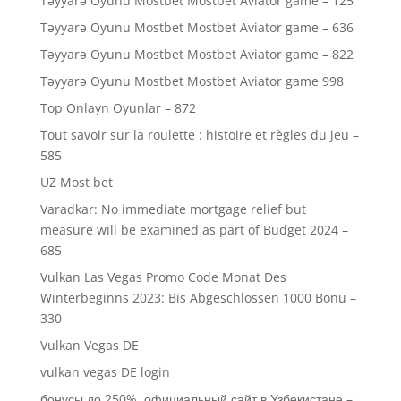
Təyyarə Oyunu Mostbet Mostbet Aviator game – 125
Təyyarə Oyunu Mostbet Mostbet Aviator game – 636
Təyyarə Oyunu Mostbet Mostbet Aviator game – 822
Təyyarə Oyunu Mostbet Mostbet Aviator game 998
Top Onlayn Oyunlar – 872
Tout savoir sur la roulette : histoire et règles du jeu –
585
UZ Most bet
Varadkar: No immediate mortgage relief but
measure will be examined as part of Budget 2024 –
685
Vulkan Las Vegas Promo Code Monat Des
Winterbeginns 2023: Bis Abgeschlossen 1000 Bonu –
330
Vulkan Vegas DE
vulkan vegas DE login
бонусы до 250%, официальный сайт в Узбекистане –