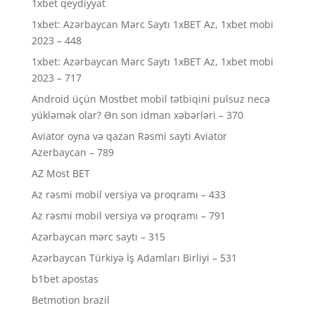
1xbet qeydiyyat
1xbet: Azərbaycan Mərc Saytı 1xBET Az, 1xbet mobi
2023 – 448
1xbet: Azərbaycan Mərc Saytı 1xBET Az, 1xbet mobi
2023 – 717
Android üçün Mostbet mobil tətbiqini pulsuz necə
yükləmək olar? Ən son idman xəbərləri – 370
Aviator oyna və qazan Rəsmi sayti Aviator
Azerbaycan – 789
AZ Most BET
Az rəsmi mobil versiya və proqramı – 433
Az rəsmi mobil versiya və proqramı – 791
Azərbaycan mərc saytı – 315
Azərbaycan Türkiyə İş Adamları Birliyi – 531
b1bet apostas
Betmotion brazil