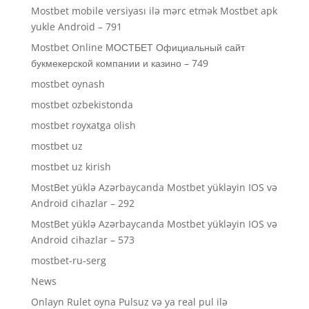
Mostbet mobile versiyası ilə mərc etmək Mostbet apk
yukle Android – 791
Mostbet Online МОСТБЕТ Официальный сайт
букмекерской компании и казино – 749
mostbet oynash
mostbet ozbekistonda
mostbet royxatga olish
mostbet uz
mostbet uz kirish
MostBet yüklə Azərbaycanda Mostbet yükləyin IOS və
Android cihazlar – 292
MostBet yüklə Azərbaycanda Mostbet yükləyin IOS və
Android cihazlar – 573
mostbet-ru-serg
News
Onlayn Rulet oyna Pulsuz və ya real pul ilə