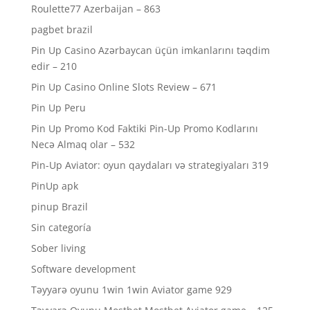
Roulette77 Azerbaijan – 863
pagbet brazil
Pin Up Casino Azərbaycan üçün imkanlarını təqdim
edir – 210
Pin Up Casino Online Slots Review – 671
Pin Up Peru
Pin Up Promo Kod Faktiki Pin-Up Promo Kodlarını
Necə Almaq olar – 532
Pin-Up Aviator: oyun qaydaları və strategiyaları 319
PinUp apk
pinup Brazil
Sin categoría
Sober living
Software development
Təyyarə oyunu 1win 1win Aviator game 929