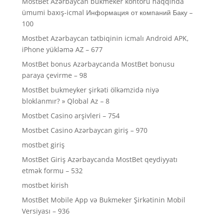
MostBet Azərbaycan bukmeker kontoru haqqında
ümumi baxış-icmal Информация от компаний Баку –
100
Mostbet Azərbaycan tətbiqinin icmalı Android APK,
iPhone yükləmə AZ – 677
MostBet bonus Azərbaycanda MostBet bonusu
paraya çevirme – 98
MostBet bukmeyker şirkəti ölkəmzidə niyə
bloklanmır? » Qlobal Az – 8
Mostbet Casino arşivleri – 754
Mostbet Casino Azərbaycan giriş – 970
mostbet giriş
MostBet Giriş Azərbaycanda MostBet qeydiyyatı
etmək formu – 532
mostbet kirish
MostBet Mobile App və Bukmeker Şirkətinin Mobil
Versiyası – 936