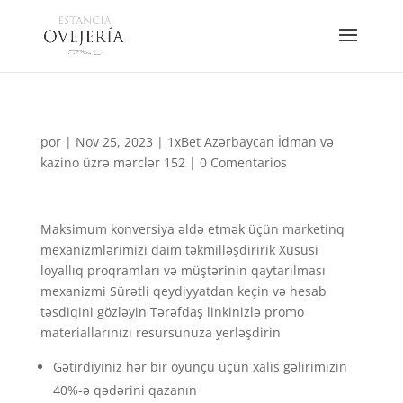
por
|
Nov 25, 2023
|
1xBet Azərbaycan İdman və
kazino üzrə mərclər 152
|
0 Comentarios
Maksimum konversiya əldə etmək üçün marketinq
mexanizmlərimizi daim təkmilləşdiririk Xüsusi
loyallıq proqramları və müştərinin qaytarılması
mexanizmi Sürətli qeydiyyatdan keçin və hesab
təsdiqini gözləyin Tərəfdaş linkinizlə promo
materiallarınızı resursunuza yerləşdirin
Gətirdiyiniz hər bir oyunçu üçün xalis gəlirimizin
40%-ə qədərini qazanın