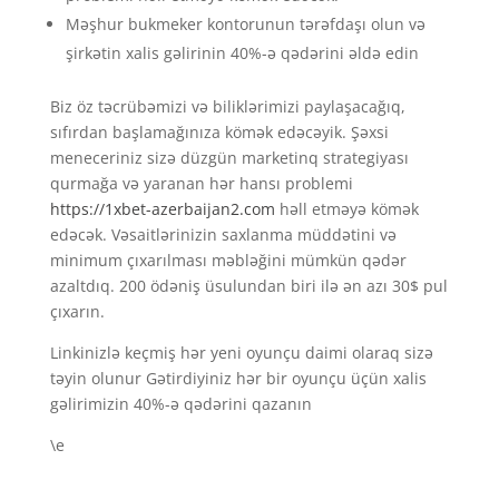
Məşhur bukmeker kontorunun tərəfdaşı olun və
şirkətin xalis gəlirinin 40%-ə qədərini əldə edin
Biz öz təcrübəmizi və biliklərimizi paylaşacağıq,
sıfırdan başlamağınıza kömək edəcəyik. Şəxsi
meneceriniz sizə düzgün marketinq strategiyası
qurmağa və yaranan hər hansı problemi
https://1xbet-azerbaijan2.com
həll etməyə kömək
edəcək. Vəsaitlərinizin saxlanma müddətini və
minimum çıxarılması məbləğini mümkün qədər
azaltdıq. 200 ödəniş üsulundan biri ilə ən azı 30$ pul
çıxarın.
Linkinizlə keçmiş hər yeni oyunçu daimi olaraq sizə
təyin olunur Gətirdiyiniz hər bir oyunçu üçün xalis
gəlirimizin 40%-ə qədərini qazanın
\e