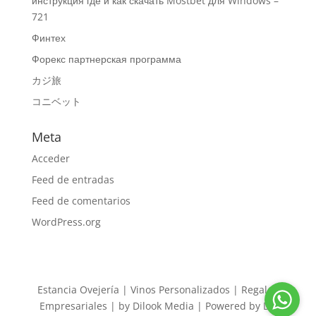
инструкция где и как скачать Mostbet для Windows –
721
Финтех
Форекс партнерская программа
カジ旅
コニベット
Meta
Acceder
Feed de entradas
Feed de comentarios
WordPress.org
Estancia Ovejería | Vinos Personalizados | Regalos
Empresariales | by Dilook Media | Powered by DK