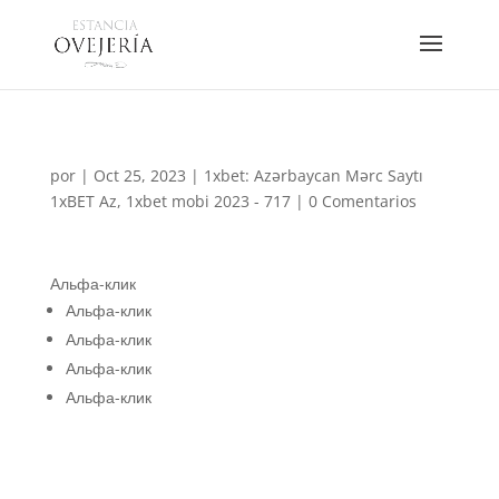
por
|
Oct 25, 2023
|
1xbet: Azərbaycan Mərc Saytı
1xBET Az, 1xbet mobi 2023 - 717
|
0 Comentarios
Альфа-клик
Альфа-клик
Альфа-клик
Альфа-клик
Альфа-клик