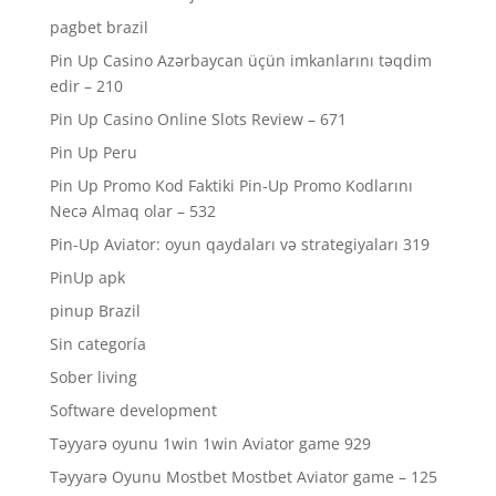
pagbet brazil
Pin Up Casino Azərbaycan üçün imkanlarını təqdim
edir – 210
Pin Up Casino Online Slots Review – 671
Pin Up Peru
Pin Up Promo Kod Faktiki Pin-Up Promo Kodlarını
Necə Almaq olar – 532
Pin-Up Aviator: oyun qaydaları və strategiyaları 319
PinUp apk
pinup Brazil
Sin categoría
Sober living
Software development
Təyyarə oyunu 1win 1win Aviator game 929
Təyyarə Oyunu Mostbet Mostbet Aviator game – 125