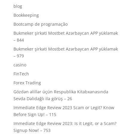
blog
Bookkeeping
Bootcamp de programação
Bukmeker şirkəti Mostbet Azərbaycan APP yükləmək
– 844
Bukmeker şirkəti Mostbet Azərbaycan APP yükləmək
– 979
casino
FinTech
Forex Trading
Gözdən əlillər üçün Respublika Kitabxanasında
Sevda Dəlidağlı ilə görüş – 26
Immediate Edge Review 2023 Scam or Legit? Know
Before Sign Up! – 115
Immediate Edge Review 2023: Is it Legit, or a Scam?
Signup Now! – 753