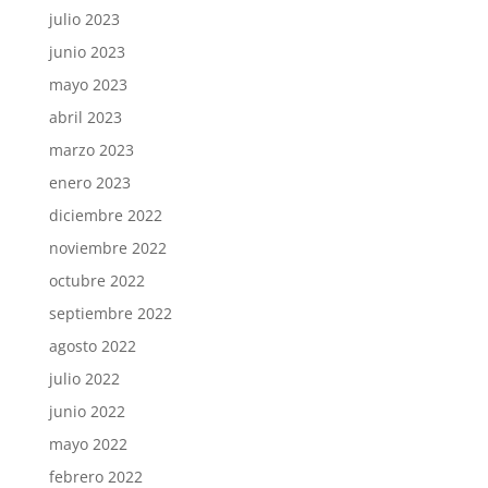
julio 2023
junio 2023
mayo 2023
abril 2023
marzo 2023
enero 2023
diciembre 2022
noviembre 2022
octubre 2022
septiembre 2022
agosto 2022
julio 2022
junio 2022
mayo 2022
febrero 2022