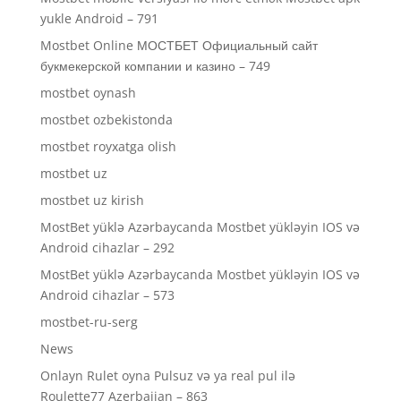
yukle Android – 791
Mostbet Online МОСТБЕТ Официальный сайт
букмекерской компании и казино – 749
mostbet oynash
mostbet ozbekistonda
mostbet royxatga olish
mostbet uz
mostbet uz kirish
MostBet yüklə Azərbaycanda Mostbet yükləyin IOS və
Android cihazlar – 292
MostBet yüklə Azərbaycanda Mostbet yükləyin IOS və
Android cihazlar – 573
mostbet-ru-serg
News
Onlayn Rulet oyna Pulsuz və ya real pul ilə
Roulette77 Azerbaijan – 863