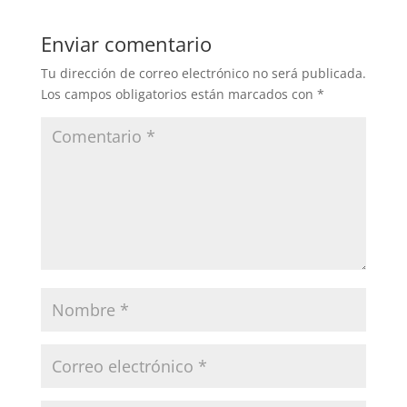
Enviar comentario
Tu dirección de correo electrónico no será publicada.
Los campos obligatorios están marcados con
*