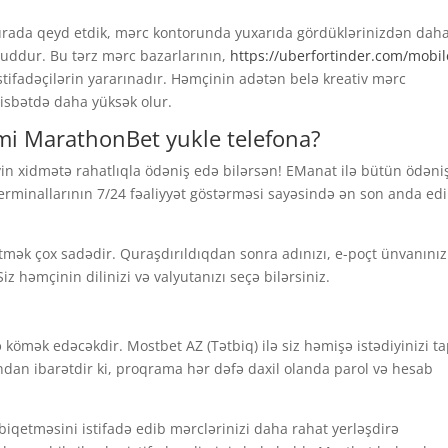
 burada qeyd etdik, mərc kontorunda yuxarıda gördüklərinizdən dah
cuddur. Bu tərz mərc bazarlarının,
https://uberfortinder.com/mobil
stifadəçilərin yararınadır. Həmçinin adətən belə kreativ mərc
nisbətdə daha yüksək olur.
mi MarathonBet yukle telefona?
in xidmətə rahatlıqla ödəniş edə bilərsən! EManat ilə bütün ödəniş
 terminallarının 7/24 fəaliyyət göstərməsi sayəsində ən son anda ed
mək çox sadədir. Quraşdırıldıqdan sonra adınızı, e-poçt ünvanınız
Siz həmçinin dilinizi və valyutanızı seçə bilərsiniz.
ə kömək edəcəkdir. Mostbet AZ (Tətbiq) ilə siz həmişə istədiyinizi t
ndan ibarətdir ki, proqrama hər dəfə daxil olanda parol və hesab
tbiqetməsini istifadə edib mərclərinizi daha rahat yerləşdirə