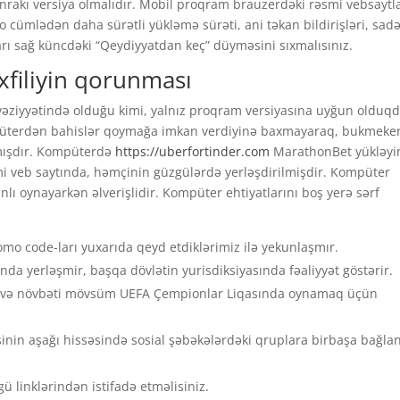
nrakı versiya olmalıdır. Mobil proqram brauzerdəki rəsmi vebsaytl
, o cümlədən daha sürətli yükləmə sürəti, ani təkan bildirişləri, sad
arı sağ küncdəki “Qeydiyyatdan keç” düyməsini sıxmalısınız.
xfiliyin qorunması
vəziyyətində olduğu kimi, yalnız proqram versiyasına uyğun olduq
püterdən bahislər qoymağa imkan verdiyinə baxmayaraq, bukmeke
amışdır. Kompüterdə
https://uberfortinder.com
MarathonBet yükləyi
mi veb saytında, həmçinin güzgülərdə yerləşdirilmişdir. Kompüter
nlı oynayarkən əlverişlidir. Kompüter ehtiyatlarını boş yerə sərf
omo code-ları yuxarıda qeyd etdiklərimiz ilə yekunlaşmır.
a yerləşmir, başqa dövlətin yurisdiksiyasında fəaliyyət göstərir.
ək və növbəti mövsüm UEFA Çempionlar Liqasında oynamaq üçün
nin aşağı hissəsində sosial şəbəkələrdəki qruplara birbaşa bağlan
ü linklərindən istifadə etməlisiniz.