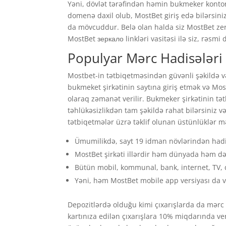
Yəni, dövlət tərəfindən həmin bukmeker kontorl
domenə daxil olub, MostBet giriş edə bilərsin
da mövcuddur. Belə olan halda siz MostBet zerk
MostBet зеркало linkləri vasitəsi ilə siz, rəsm
Populyar Mərc Hadisələri
Mostbet-in tətbiqetməsindən güvənli şəkildə və
bukmeket şirkətinin saytına giriş etmək və Mo
olaraq zəmanət verilir. Bukmeker şirkətinin tət
təhlükəsizlikdən tam şəkildə rahat bilərsiniz 
tətbiqetmələr üzrə təklif olunan üstünlüklər m
Ümumilikdə, sayt 19 idman növlərindən hadi
MostBet şirkəti illərdir həm dünyada həm d
Bütün mobil, kommunal, bank, internet, TV, d
Yəni, həm MostBet mobile app versiyası da veb
Depozitlərdə olduğu kimi çıxarışlarda da mərc
kartınıza edilən çıxarışlara 10% miqdarında ver