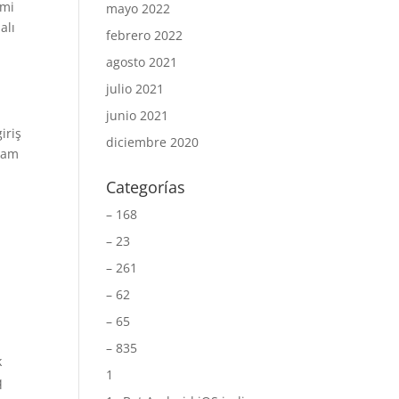
smi
mayo 2022
alı
febrero 2022
agosto 2021
julio 2021
junio 2021
iriş
diciembre 2020
 tam
Categorías
– 168
– 23
– 261
– 62
– 65
– 835
k
1
q