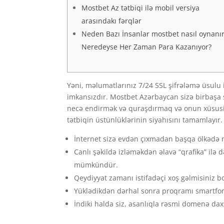
Mostbet Az tətbiqi ilə mobil versiya
arasındakı fərqlər
Neden Bazı İnsanlar mostbet nasıl oynanır
Neredeyse Her Zaman Para Kazanıyor?
Yəni, məlumatlarınız 7/24 SSL şifrələmə üsulu 
imkansızdır. Mostbet Azərbaycan sizə birbaşa
necə endirmək və quraşdırmaq və onun xüsusiyyə
tətbiqin üstünlüklərinin siyahısını tamamlayır.
İnternet sizə evdən çıxmadan başqa ölkədə 
Canlı şəkildə izləməkdən əlavə “qrafika” ilə
mümkündür.
Qeydiyyat zamanı istifadəçi xoş gəlmisiniz b
Yüklədikdən dərhal sonra proqramı smartfon 
İndiki halda siz, asanlıqla rəsmi domenə daxi