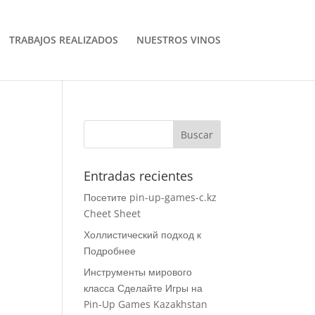
TRABAJOS REALIZADOS
NUESTROS VINOS
Entradas recientes
Посетите pin-up-games-c.kz
Cheet Sheet
Холлистический подход к
Подробнее
Инструменты мирового
класса Сделайте Игры на
Pin-Up Games Kazakhstan