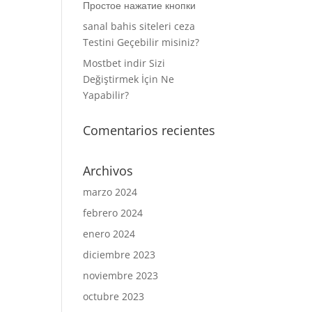
Простое нажатие кнопки
sanal bahis siteleri ceza
Testini Geçebilir misiniz?
Mostbet indir Sizi
Değiştirmek İçin Ne
Yapabilir?
Comentarios recientes
Archivos
marzo 2024
febrero 2024
enero 2024
diciembre 2023
noviembre 2023
octubre 2023