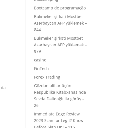
Bootcamp de programação
a
Bukmeker şirkəti Mostbet
Azərbaycan APP yükləmək –
844
Bukmeker şirkəti Mostbet
Azərbaycan APP yükləmək –
979
casino
FinTech
i
Forex Trading
Gözdən əlillər üçün
u da
Respublika Kitabxanasında
Sevda Dəlidağlı ilə görüş –
26
Immediate Edge Review
2023 Scam or Legit? Know
Before Sign Up! – 115