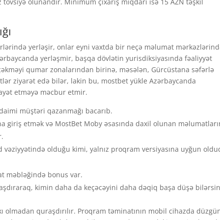
 tövsiyə olunandır. Minimum çıxarış miqdarı isə 15 AZN təşkil
ığı
erlərində yerləşir, onlar eyni vaxtda bir neçə məlumat mərkəzlərin
zərbaycanda yerləşmir, başqa dövlətin yurisdiksiyasında fəaliyyət
 çəkməyi qumar zonalarından birinə, məsələn, Gürcüstana səfərlə
tlər ziyarət edə bilər, lakin bu, mostbet yükle Azərbaycanda
ayət etməyə məcbur etmir.
r daimi müştəri qazanmağı bacarıb.
tına giriş etmək və MostBet Moby əsasında daxil olunan məlumatları
r.
d vəziyyətində olduğu kimi, yalnız proqram versiyasına uyğun old
at məbləğində bonus var.
araşdıraraq, kimin daha da keçəcəyini daha dəqiq başa düşə bilərsin
rakı olmadan quraşdırılır. Proqram təminatının mobil cihazda düzgü