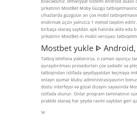
biləcəksiniz. Əməliyyat sistemi Android əsaslı
şirkətinin MostBet Moby Güzgü tətbiqetməsində
cihazlarda güzgüün ən çox mobil tətbiqetməsin
endirmək üçün yalnızca 1 metod təqdim edilir.
birbaşa olaraq saytdan apk halında əldə edə b
şirkətinin MostBet-in mobil versiyası tətbiqetm
Mostbet yukle ᐈ Android,
Tətbiq telefona yüklənirsə, o zaman oyunçu ta
quraşdırılması prosedurları çox sadədir və pley
tətbiqindən istifadə qeydiyyatdan keçməyə imk
onlayn qumar klubu administrasiyasının bonus 
dostu interfeysi və gözəl dizaynı sayəsində M
istifadə olunur. Onlar proqram təminatının sürə
praktiki olaraq hər şeydə rəsmi saytdan geri q
\e