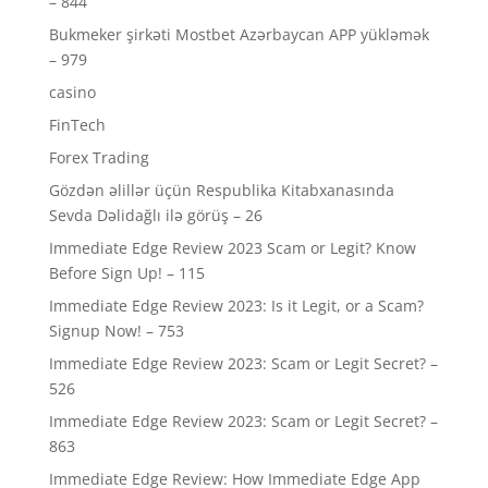
– 844
Bukmeker şirkəti Mostbet Azərbaycan APP yükləmək
– 979
casino
FinTech
Forex Trading
Gözdən əlillər üçün Respublika Kitabxanasında
Sevda Dəlidağlı ilə görüş – 26
Immediate Edge Review 2023 Scam or Legit? Know
Before Sign Up! – 115
Immediate Edge Review 2023: Is it Legit, or a Scam?
Signup Now! – 753
Immediate Edge Review 2023: Scam or Legit Secret? –
526
Immediate Edge Review 2023: Scam or Legit Secret? –
863
Immediate Edge Review: How Immediate Edge App