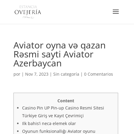
Aviator oyna və qazan
Rəsmi sayti Aviator
Azerbaycan
por
|
Nov 7, 2023
|
Sin categoría
|
0 Comentarios
Content
Casino Pin UP Pin-up Casino Resmi Sitesi
Türkiye Giriş ve Kayıt Çevrimiçi
Ilk bahis’i necə elemek olar
Oyunun funksionallığı Aviator oyunu