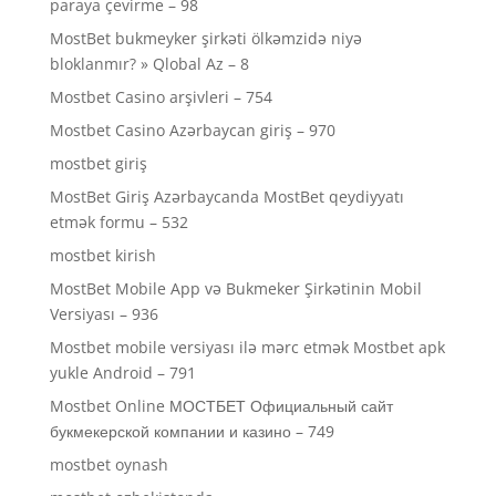
paraya çevirme – 98
MostBet bukmeyker şirkəti ölkəmzidə niyə
bloklanmır? » Qlobal Az – 8
Mostbet Casino arşivleri – 754
Mostbet Casino Azərbaycan giriş – 970
mostbet giriş
MostBet Giriş Azərbaycanda MostBet qeydiyyatı
etmək formu – 532
mostbet kirish
MostBet Mobile App və Bukmeker Şirkətinin Mobil
Versiyası – 936
Mostbet mobile versiyası ilə mərc etmək Mostbet apk
yukle Android – 791
Mostbet Online МОСТБЕТ Официальный сайт
букмекерской компании и казино – 749
mostbet oynash