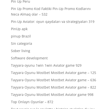
Pin Up Peru
Pin Up Promo Kod Faktiki Pin-Up Promo Kodlarını
Necə Almaq olar – 532
Pin-Up Aviator: oyun qaydaları və strategiyaları 319
PinUp apk
pinup Brazil
Sin categoría
Sober living
Software development
Təyyarə oyunu 1win 1win Aviator game 929
Təyyarə Oyunu Mostbet Mostbet Aviator game – 125
Təyyarə Oyunu Mostbet Mostbet Aviator game – 636
Təyyarə Oyunu Mostbet Mostbet Aviator game – 822
Təyyarə Oyunu Mostbet Mostbet Aviator game 998
Top Onlayn Oyunlar – 872