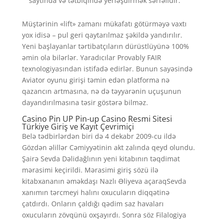
saytında və tətbiqində yerləşdirmək sərfəlidir.
Müştərinin «lift» zamanı mükafatı götürməyə vaxtı
yox idisə – pul geri qaytarılmaz şəkildə yandırılır.
Yeni başlayanlar tərtibatçıların dürüstlüyünə 100%
əmin ola bilərlər. Yaradıcılar Provably FAIR
texnologiyasından istifadə edirlər. Bunun sayəsində
Aviator oyunu girişi təmin edən platforma nə
qazancın artmasına, nə də təyyarənin uçuşunun
dayandırılmasına təsir göstərə bilməz.
Casino Pin UP Pin-up Casino Resmi Sitesi
Türkiye Giriş ve Kayıt Çevrimiçi
Belə tədbirlərdən biri də 4 dekabr 2009-cu ildə
Gözdən əlillər Cəmiyyətinin akt zalında qeyd olundu.
Şairə Sevda Dəlidağlının yeni kitabının təqdimat
mərasimi keçirildi. Mərasimi giriş sözü ilə
kitabxananın əməkdaşı Nazlı Əliyeva açaraqSevda
xanımın tərcmeyi halını oxucuların diqqətinə
çatdırdı. Onların çaldığı qədim saz havaları
oxucuların zövqünü oxşayırdı. Sonra söz Filalogiya