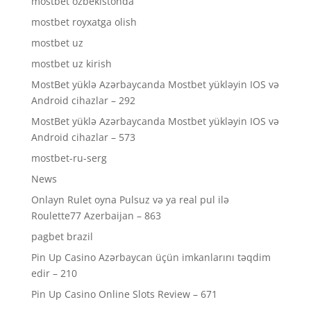
mostbet ozbekistonda
mostbet royxatga olish
mostbet uz
mostbet uz kirish
MostBet yüklə Azərbaycanda Mostbet yükləyin IOS və
Android cihazlar – 292
MostBet yüklə Azərbaycanda Mostbet yükləyin IOS və
Android cihazlar – 573
mostbet-ru-serg
News
Onlayn Rulet oyna Pulsuz və ya real pul ilə
Roulette77 Azerbaijan – 863
pagbet brazil
Pin Up Casino Azərbaycan üçün imkanlarını təqdim
edir – 210
Pin Up Casino Online Slots Review – 671