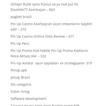
Onlayn Rulet oyna Pulsuz və ya real pul ilə
Roulette77 Azerbaijan – 863
pagbet brazil
Pin Up Casino Azərbaycan üçün imkanlarını təqdim
edir – 210
Pin Up Casino Online Slots Review – 671
Pin Up Peru
Pin Up Promo Kod Faktiki Pin-Up Promo Kodlarını
Necə Almaq olar – 532
Pin-Up Aviator: oyun qaydaları və strategiyaları 319
PinUp apk
pinup Brazil
Sin categoría
Sober living
Software development
Təyyarə oyunu 1win 1win Aviator game 929