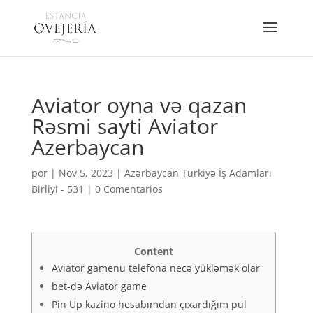
Aviator oyna və qazan
Rəsmi sayti Aviator
Azerbaycan
por
|
Nov 5, 2023
|
Azərbaycan Türkiyə İş Adamları
Birliyi - 531
|
0 Comentarios
Content
Aviator gamenu telefona necə yükləmək olar
bet-də Aviator game
Pin Up kazino hesabımdan çıxardığım pul