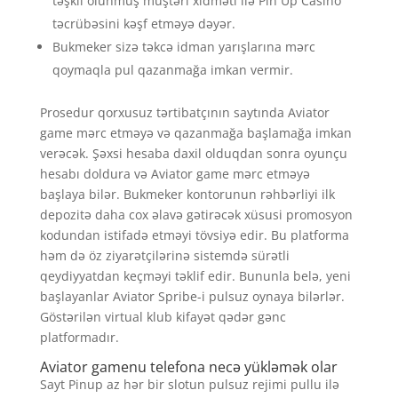
təşkil olunmuş müştəri xidməti ilə Pin Up Casino
təcrübəsini kəşf etməyə dəyər.
Bukmeker sizə təkcə idman yarışlarına mərc
qoymaqla pul qazanmağa imkan vermir.
Prosedur qorxusuz tərtibatçının saytında Aviator
game mərc etməyə və qazanmağa başlamağa imkan
verəcək. Şəxsi hesaba daxil olduqdan sonra oyunçu
hesabı doldura və Aviator game mərc etməyə
başlaya bilər. Bukmeker kontorunun rəhbərliyi ilk
depozitə daha cox əlavə gətirəcək xüsusi promosyon
kodundan istifadə etməyi tövsiyə edir. Bu platforma
həm də öz ziyarətçilərinə sistemdə sürətli
qeydiyyatdan keçməyi təklif edir. Bununla belə, yeni
başlayanlar Aviator Spribe-i pulsuz oynaya bilərlər.
Göstərilən virtual klub kifayət qədər gənc
platformadır.
Aviator gamenu telefona necə yükləmək olar
Sayt Pinup az hər bir slotun pulsuz rejimi pullu ilə