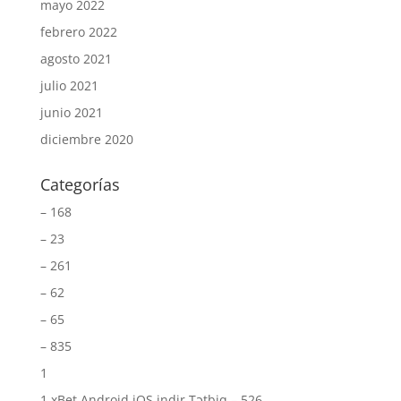
mayo 2022
febrero 2022
agosto 2021
julio 2021
junio 2021
diciembre 2020
Categorías
– 168
– 23
– 261
– 62
– 65
– 835
1
1 xBet Android iOS indir Tətbiq – 526