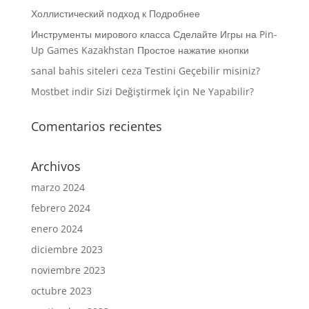
Холлистический подход к Подробнее
Инструменты мирового класса Сделайте Игры на Pin-
Up Games Kazakhstan Простое нажатие кнопки
sanal bahis siteleri ceza Testini Geçebilir misiniz?
Mostbet indir Sizi Değiştirmek İçin Ne Yapabilir?
Comentarios recientes
Archivos
marzo 2024
febrero 2024
enero 2024
diciembre 2023
noviembre 2023
octubre 2023