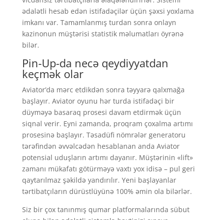
ədalətli hesab edən istifadəçilər üçün şəxsi yoxlama
imkanı var. Tamamlanmış turdan sonra onlayn
kazinonun müştərisi statistik məlumatları öyrənə
bilər.
Pin-Up-da necə qeydiyyatdan
keçmək olar
Aviator’da mərc etdikdən sonra təyyarə qalxmağa
başlayır. Aviator oyunu hər turda istifadəçi bir
düyməyə basaraq prosesi davam etdirmək üçün
siqnal verir. Eyni zamanda, proqram çoxalma artımı
prosesinə başlayır. Təsadüfi nömrələr generatoru
tərəfindən əvvəlcədən hesablanan anda Aviator
potensial uduşların artımı dayanır. Müştərinin «lift»
zamanı mükafatı götürməyə vaxtı yox idisə – pul geri
qaytarılmaz şəkildə yandırılır. Yeni başlayanlar
tərtibatçıların dürüstlüyünə 100% əmin ola bilərlər.
Siz bir çox tanınmış qumar platformalarında sübut