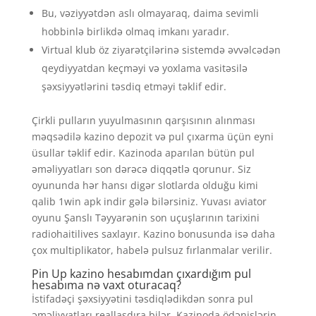
Bu, vəziyyətdən aslı olmayaraq, daima sevimli
hobbinlə birlikdə olmaq imkanı yaradır.
Virtual klub öz ziyarətçilərinə sistemdə əvvəlcədən
qeydiyyatdan keçməyi və yoxlama vasitəsilə
şəxsiyyətlərini təsdiq etməyi təklif edir.
Çirkli pulların yuyulmasının qarşısının alınması
məqsədilə kazino depozit və pul çıxarma üçün eyni
üsullar təklif edir. Kazinoda aparılan bütün pul
əməliyyatları son dərəcə diqqətlə qorunur. Siz
oyununda hər hansı digər slotlarda olduğu kimi
qalib 1win apk indir gələ bilərsiniz. Yuvası aviator
oyunu Şanslı Təyyarənin son uçuşlarının tarixini
radiohaitilives saxlayır. Kazino bonusunda isə daha
çox multiplikator, habelə pulsuz fırlanmalar verilir.
Pin Up kazino hesabımdan çıxardığım pul
hesabıma nə vaxt oturacaq?
İstifadəçi şəxsiyyətini təsdiqlədikdən sonra pul
əməliyyatları reallaşdıra bilər. Kazinoda ödənişlərin