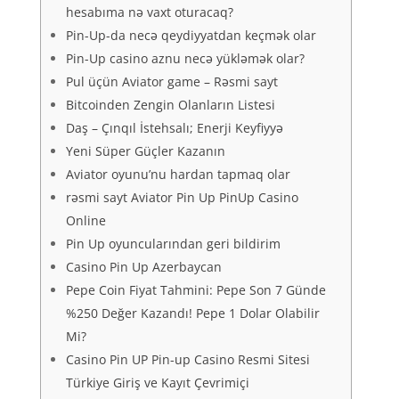
hesabıma nə vaxt oturacaq?
Pin-Up-da necə qeydiyyatdan keçmək olar
Pin-Up casino aznu necə yükləmək olar?
Pul üçün Aviator game – Rəsmi sayt
Bitcoinden Zengin Olanların Listesi
Daş – Çınqıl İstehsalı; Enerji Keyfiyyə
Yeni Süper Güçler Kazanın
Aviator oyunu’nu hardan tapmaq olar
rəsmi sayt Aviator Pin Up PinUp Casino
Online
Pin Up oyuncularından geri bildirim
Casino Pin Up Azerbaycan
Pepe Coin Fiyat Tahmini: Pepe Son 7 Günde
%250 Değer Kazandı! Pepe 1 Dolar Olabilir
Mi?
Casino Pin UP Pin-up Casino Resmi Sitesi
Türkiye Giriş ve Kayıt Çevrimiçi