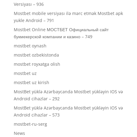
Versiyası – 936
Mostbet mobile versiyası ilə mərc etmək Mostbet apk
yukle Android – 791
Mostbet Online МОСТБЕТ Официальный сайт
букмекерской компании и казино – 749
mostbet oynash
mostbet ozbekistonda
mostbet royxatga olish
mostbet uz
mostbet uz kirish
MostBet yüklə Azərbaycanda Mostbet yükləyin IOS və
Android cihazlar – 292
MostBet yüklə Azərbaycanda Mostbet yükləyin IOS və
Android cihazlar – 573
mostbet-ru-serg
News