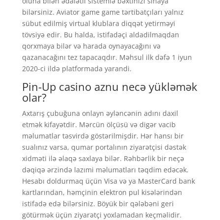
oluna bilən ədalətli sistemlə bəxtinizi sınaya
bilərsiniz. Aviator game game tərtibatçıları yalnız
sübut edilmiş virtual klublara diqqət yetirməyi
tövsiyə edir. Bu halda, istifadəçi aldadilmaqdan
qorxmaya bilər və harada oynayacağını və
qazanacağını tez tapacaqdır. Məhsul ilk dəfə 1 iyun
2020-ci ildə platformada yarandi.
Pin-Up casino aznu necə yükləmək
olar?
Axtarış çubuğuna onlayn əyləncənin adını daxil
etmək kifayətdir. Mərcün ölçüsü və digər vacib
məlumatlar təsvirdə göstərilmişdir. Hər hansı bir
sualınız varsa, qumar portalının ziyarətçisi dəstək
xidməti ilə əlaqə saxlaya bilər. Rəhbərlik bir neçə
dəqiqə ərzində lazımi məlumatları təqdim edəcək.
Hesabı doldurmaq üçün Visa və ya MasterCard bank
kartlarından, həmçinin elektron pul kisələrindən
istifadə edə bilərsiniz. Böyük bir qələbəni geri
götürmək üçün ziyarətçi yoxlamadan keçməlidir.