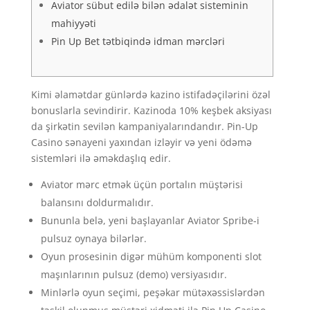
Aviator sübut edilə bilən ədalət sisteminin
mahiyyəti
Pin Up Bet tətbiqində idman mərcləri
Kimi əlamətdar günlərdə kazino istifadəçilərini özəl
bonuslarla sevindirir. Kazinoda 10% keşbek aksiyası
da şirkətin sevilən kampaniyalarındandır. Pin-Up
Casino sənayeni yaxından izləyir və yeni ödəmə
sistemləri ilə əməkdaşlıq edir.
Aviator mərc etmək üçün portalın müştərisi
balansını doldurmalıdır.
Bununla belə, yeni başlayanlar Aviator Spribe-i
pulsuz oynaya bilərlər.
Oyun prosesinin digər mühüm komponenti slot
maşınlarının pulsuz (demo) versiyasıdır.
Minlərlə oyun seçimi, peşəkar mütəxəssislərdən