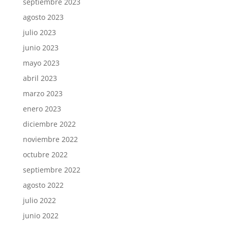
septiembre 2023
agosto 2023
julio 2023
junio 2023
mayo 2023
abril 2023
marzo 2023
enero 2023
diciembre 2022
noviembre 2022
octubre 2022
septiembre 2022
agosto 2022
julio 2022
junio 2022