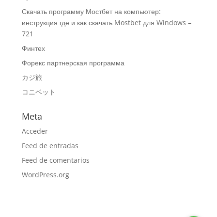
Скачать программу Мостбет на компьютер:
инструкция где и как скачать Mostbet для Windows –
721
Финтех
Форекс партнерская программа
カジ旅
コニベット
Meta
Acceder
Feed de entradas
Feed de comentarios
WordPress.org