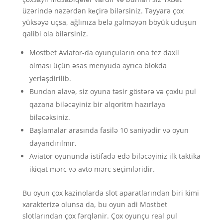
üzərində nəzərdən kеçirə bilərsiniz. Təyyarə çox
yüksəyə uçsa, ağlınıza belə gəlməyən böyük uduşun
qalibi ola bilərsiniz.
Mostbet Aviator-da oyunçuların ona tez daxil
olması üçün əsas menyuda ayrıca blokda
yerləşdirilib.
Bundan əlavə, siz oyuna təsir göstərə və çoxlu pul
qazana biləcəyiniz bir alqoritm hazırlaya
biləcəksiniz.
Başlamalar arasında fasilə 10 saniyədir və oyun
dayandırılmır.
Aviator oyununda istifadə edə biləcəyiniz ilk taktika
ikiqat mərc və avto mərc seçimləridir.
Bu oyun çox kazinolarda slot aparatlarından biri kimi
xarakterizə olunsa da, bu oyun adi Mostbet
slotlarından çox fərqlənir. Çox oyunçu real pul