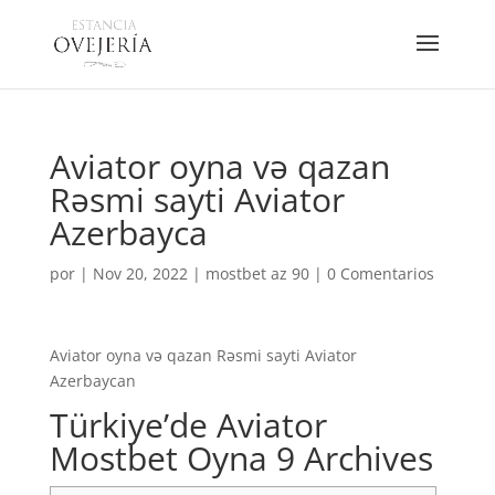
Aviator oyna və qazan
Rəsmi sayti Aviator
Azerbayca
por
|
Nov 20, 2022
|
mostbet az 90
|
0 Comentarios
Aviator oyna və qazan Rəsmi sayti Aviator
Azerbaycan
Türkiye’de Aviator
Mostbet Oyna 9 Archives