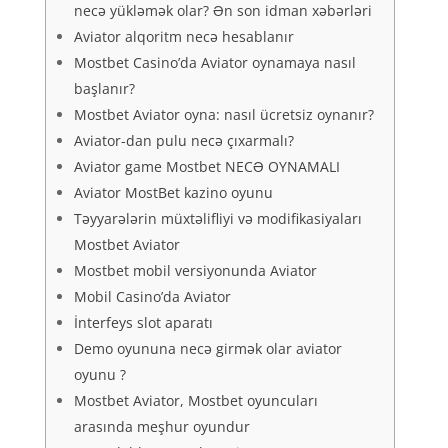
necə yükləmək olar? Ən son idman xəbərləri
Aviator alqoritm necə hesablanır
Mostbet Casino’da Aviator oynamaya nasıl
başlanır?
Mostbet Aviator oyna: nasıl ücretsiz oynanır?
Aviator-dan pulu necə çıxarmalı?
Aviator game Mostbet NECƏ OYNAMALI
Aviator MostBet kazino oyunu
Təyyarələrin müxtəlifliyi və modifikasiyaları
Mostbet Aviator
Mostbet mobil versiyonunda Aviator
Mobil Casino’da Aviator
İnterfeys slot aparatı
Demo oyununa necə girmək olar aviator
oyunu ?
Mostbet Aviator, Mostbet oyuncuları
arasında meşhur oyundur