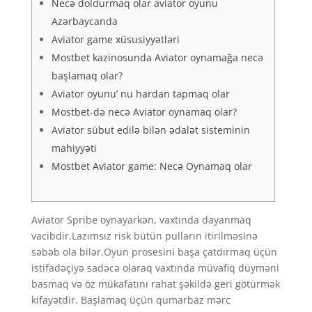
Necə doldurmaq olar aviator oyunu
Azərbaycanda
Aviator game xüsusiyyətləri
Mostbet kazinosunda Aviator oynamağa necə
başlamaq olar?
Aviator oyunu’ nu hardan tapmaq olar
Mostbet-də necə Aviator oynamaq olar?
Aviator sübut edilə bilən ədalət sisteminin
mahiyyəti
Mostbet Aviator game: Necə Oynamaq olar
Aviator Spribe oynayarkən, vaxtında dayanmaq
vacibdir.Lazımsız risk bütün pulların itirilməsinə
səbəb ola bilər.Oyun prosesini başa çatdırmaq üçün
istifadəçiyə sadəcə olaraq vaxtında müvafiq düyməni
basmaq və öz mükafatını rahat şəkildə geri götürmək
kifayətdir. Başlamaq üçün qumarbaz mərc