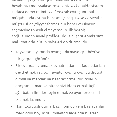
hesabınızı maliyyələşdirməlisiniz – əks halda sistem
sadəcə demo rejimi təklif edərək oyunçunu pul
müqabilində oyuna buraxmayacaq. Gələcək Mostbet
müştərisi qeydiyyat formasının hansı versiyasını
seçməsindən asılı olmayaraq, o, ilk ödəniş
sorğusundan əvvəl profildə ulduzla işarələnmiş şəxsi
məlumatlarla bütün sahələri doldurmalıdır.
Təyyarənin yanında oyunçu dırmaşdıqca böyüyən
bir çarpan görünür.
Bir oyunda avtomatik oynatmadan istifadə edərkən
qeyd etmək vacibdir aviator oyunu oyunçu diqqətli
olmalı və mərclərinə nəzarət etməlidir.İtkilərin
qarşısını almaq və büdcənizi idarə etmək üçün
ağlabatan limitlər təyin etmək və oyun prosesini
izləmək lazımdır.
Həm təcrübəli qumarbaz, həm də yeni başlayanlar
mərc edib böyük pul mükafatı əldə edə bilərlər.