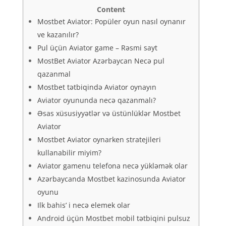
Content
Mostbet Aviator: Popüler oyun nasıl oynanır
ve kazanılır?
Pul üçün Aviator game – Rəsmi sayt
MostBet Aviator Azərbaycan Necə pul
qazanmal
Mostbet tətbiqində Aviator oynayın
Aviator oyununda necə qazanmalı?
Əsas xüsusiyyətlər və üstünlüklər Mostbet
Aviator
Mostbet Aviator oynarken stratejileri
kullanabilir miyim?
Aviator gamenu telefona necə yükləmək olar
Azərbaycanda Mostbet kazinosunda Aviator
oyunu
Ilk bahis’ i necə elemek olar
Android üçün Mostbet mobil tətbiqini pulsuz