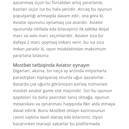
qazanmaq üçün bu fürsətdən artıq yararlanıb,
bəziləri üçün isə bu hələ yenidir. Ancaq bu oyunun
populyarlığı artmaqda davam edir, ona görə ki,
Aviator oyununu oynamaq çox asandır. Aviator
oyununda istifadə edə biləcəyiniz ilk taktika ikiqat
mərc və avto mərc seçimləridir. Aviator sizə bir
dəfəyə 2 mərc qoymaq imkanı verir, bu isə sizə
imkan yaradır ki, oyun müddətindən maksimum
yararlana biləsiniz.
Mostbet tətbiqində Aviator oynayın
Digərləri, əksinə, bir neçə ay ərzində milyonlarla
pərəstişkarı toplayaraq onunla uğur qazanırlar.
Bazarda çox uğurlu görünüşün parlaq nümunəsi
mosbet aviator game slot maşınıdır. Sizi bu oyunun
qaydaları ilə daha yaxından tanış olmağa, oyunun
mexanikası və oynanması haqqında fikir əldə etməyə
dəvət edirik. Bunu Mostbet onlayn kazinosunun
rəsmi saytına daxil olaraq edə bilərsiniz. Oyun
bazarından maraqlı xəbərlər bu platformada