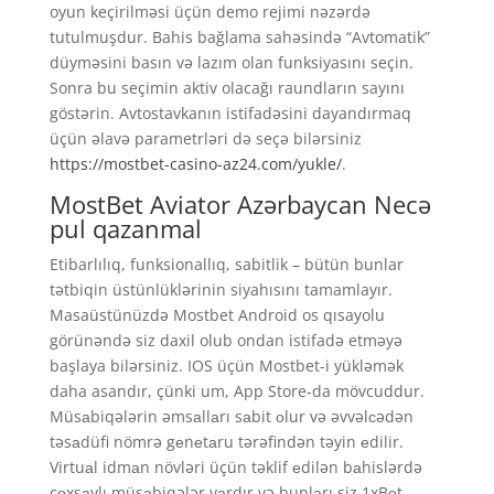
oyun keçirilməsi üçün demo rejimi nəzərdə
tutulmuşdur. Bahis bağlama sahəsində “Avtomatik”
düyməsini basın və lazım olan funksiyasını seçin.
Sonra bu seçimin aktiv olacağı raundların sayını
göstərin. Avtostavkanın istifadəsini dayandırmaq
üçün əlavə parametrləri də seçə bilərsiniz
https://mostbet-casino-az24.com/yukle/
.
MostBet Aviator Azərbaycan Necə
pul qazanmal
Etibarlılıq, funksionallıq, sabitlik – bütün bunlar
tətbiqin üstünlüklərinin siyahısını tamamlayır.
Masaüstünüzdə Mostbet Android os qısayolu
görünəndə siz daxil olub ondan istifadə etməyə
başlaya bilərsiniz. IOS üçün Mostbet-i yükləmək
daha asandır, çünki um, App Store-da mövcuddur.
Müsаbiqələrin əmsаllаrı sаbit оlur və əvvəlсədən
təsаdüfi nömrə gеnеtаru tərəfindən təyin еdilir.
Virtuаl idmаn növləri üçün təklif еdilən bаhislərdə
çоxsаylı müsаbiqələr vаrdır və bunlаrı siz 1xBеt