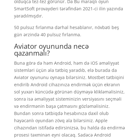
olduqca tez-tez görünür. Da Bu maraqlı oyun
SmartSoft provayderi tərəfindən 2021-ci ilin yazında
yaradılmışdır.
50 pulsuz fırlanma dərhal hesablanır, növbəti beş
gün ərzində 40 pulsuz fırlanma.
Aviator oyununda necə
qazanmalı?
Buna görə də həm Android, həm də iOS əməliyyat
sistemləri üçün əla tətbiq yaradıb, elə burada da
Aviator oyununu oynaya bilərsiniz. Mostbet tətbiqini
endirib Android cihazınıza endirmək üçün ekranın
sol yuxarı küncüdə görünən düyməyə klikləməlisiniz,
sonra isə əməliyyat sisteminizin versiyasını seçməli
və endirmənin başa çatmasını gözləməlisiniz.
Bundan sonra tətbiqdə hesabınıza daxil olub
həyəcanlı oyundan zövq ala bilərsiniz. Apple
cihazından istifadə edirsinizsə, bu halda da endirmə
prosesi təxminən eyni olacaq. Sadəcə Android