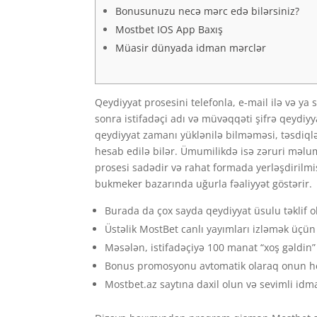
Bonusunuzu necə mərc edə bilərsiniz?
Mostbet IOS App Baxış
Müasir dünyada idman mərclər
Qeydiyyat prosesini telefonla, e-mail ilə və 
sonra istifadəçi adı və müvəqqəti şifrə qeydiyya
qeydiyyat zamanı yüklənilə bilməməsi, təsdiq
hesab edilə bilər. Ümumilikdə isə zəruri məlum
prosesi sadədir və rahat formada yerləşdirilm
bukmeker bazarında uğurla fəaliyyət göstərir.
Burada da çox sayda qeydiyyat üsulu təklif 
Üstəlik MostBet canlı yayımları izləmək üçü
Məsələn, istifadəçiyə 100 manat “xoş gəldin”
Bonus promosyonu avtomatik olaraq onun h
Mostbet.az saytına daxil olun və sevimli id