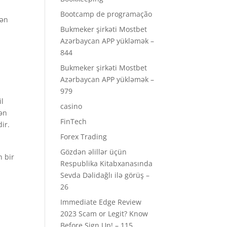
Bootcamp de programação
tən
Bukmeker şirkəti Mostbet
Azərbaycan APP yükləmək –
n
844
Bukmeker şirkəti Mostbet
Azərbaycan APP yükləmək –
979
il
casino
lən
FinTech
ir.
Forex Trading
Gözdən əlillər üçün
n bir
Respublika Kitabxanasında
Sevda Dəlidağlı ilə görüş –
26
Immediate Edge Review
2023 Scam or Legit? Know
Before Sign Up! – 115