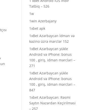
1 xBet Android iOS indir
Tətbiq – 526
1w
1win Azerbajany
1xbet apk
çısı
1xBet Azərbaycan İdman və
kazino üzrə mərclər 152
1xBet Azərbaycan yükle
Android və iPhone: bonus
ə
100 , giriş, idman mərcləri –
onun
271
1xBet Azərbaycan yükle
Android və iPhone: bonus
100 , giriş, idman mərcləri –
847
1xbet Azərbaycan: Rəsmi
Saytın Nəzərdən Keçirilməsi
– 257