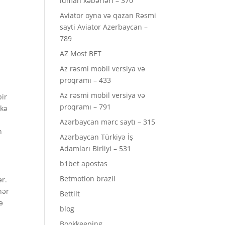
idman xəbərləri – 370
Aviator oyna və qazan Rəsmi
sayti Aviator Azerbaycan –
789
AZ Most BET
Az rəsmi mobil versiya və
proqramı – 433
Az rəsmi mobil versiya və
bir
proqramı – 791
lkə
Azərbaycan mərc saytı – 315
n
Azərbaycan Türkiyə İş
Adamları Birliyi – 531
b1bet apostas
Betmotion brazil
ər.
hər
Bettilt
ə
blog
Bookkeeping