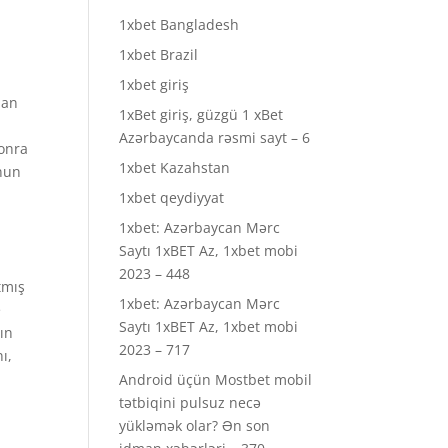
1xbet Bangladesh
1xbet Brazil
1xbet giriş
dan
1xBet giriş, güzgü 1 xBet
Azərbaycanda rəsmi sayt – 6
sonra
1xbet Kazahstan
unun
1xbet qeydiyyat
1xbet: Azərbaycan Mərc
Saytı 1xBET Az, 1xbet mobi
2023 – 448
tmış
1xbet: Azərbaycan Mərc
e
Saytı 1xBET Az, 1xbet mobi
ın
2023 – 717
ı,
Android üçün Mostbet mobil
tətbiqini pulsuz necə
yükləmək olar? Ən son