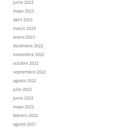
junio 2023
mayo 2023
abril 2023
marzo 2023
enero 2023
diciembre 2022
noviembre 2022
octubre 2022
septiembre 2022
agosto 2022
julio 2022
junio 2022
mayo 2022
febrero 2022
agosto 2021