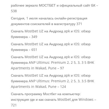
рабочее зеркало МОСТБЕТ и официальный сайт БК –
538
Сегодня, 1 июля началась онлайн-регистрация
документов соискателей в магистратуру 371
Скачать Mostbet UZ на Андроид apk и IOS: обзор
букмекера – 349
Скачать Mostbet UZ на Андроид apk и IOS: обзор
букмекера – 651
Скачать Mostbet UZ на Андроид apk и IOS: обзор
букмекера ANP Ultimus: Premium 2, 2 5, 3, 3 5 BHK
Apartments in Wakad, Pune – 97
Скачать Mostbet UZ на Андроид apk и IOS: обзор
букмекера ANP Ultimus: Premium 2, 2 5, 3, 3.5 BHK
Apartments in Wakad, Pune – 124
Скачать программу Мостбет на компьютер:
инструкция где и как скачать Mostbet для Windows –
721