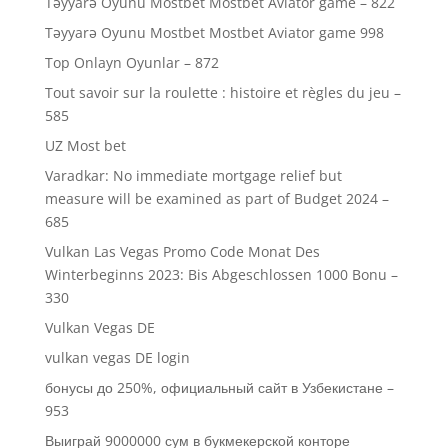
Təyyarə Oyunu Mostbet Mostbet Aviator game – 822
Təyyarə Oyunu Mostbet Mostbet Aviator game 998
Top Onlayn Oyunlar – 872
Tout savoir sur la roulette : histoire et règles du jeu –
585
UZ Most bet
Varadkar: No immediate mortgage relief but
measure will be examined as part of Budget 2024 –
685
Vulkan Las Vegas Promo Code Monat Des
Winterbeginns 2023: Bis Abgeschlossen 1000 Bonu –
330
Vulkan Vegas DE
vulkan vegas DE login
бонусы до 250%, официальный сайт в Узбекистане –
953
Выиграй 9000000 сум в букмекерской конторе