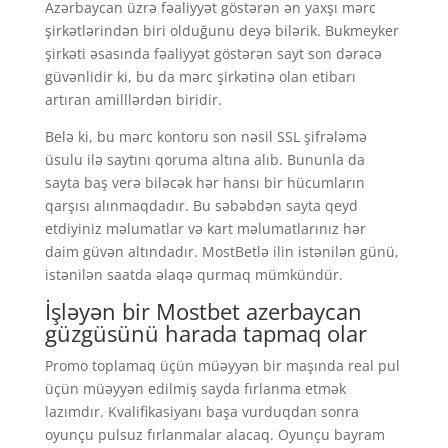
Azərbaycan üzrə fəaliyyət göstərən ən yaxşı mərc
şirkətlərindən biri olduğunu deyə bilərik. Bukmeyker
şirkəti əsasında fəaliyyət göstərən sayt son dərəcə
güvənlidir ki, bu da mərc şirkətinə olan etibarı
artıran amilllərdən biridir.
Belə ki, bu mərc kontoru son nəsil SSL şifrələmə
üsulu ilə saytını qoruma altına alıb. Bununla da
sayta baş verə biləcək hər hansı bir hücumların
qarşısı alınmaqdadır. Bu səbəbdən sayta qeyd
etdiyiniz məlumatlar və kart məlumatlarınız hər
daim güvən altındadır. MostBetlə ilin istənilən günü,
istənilən saatda əlaqə qurmaq mümkündür.
İşləyən bir Mostbet azerbaycan
güzgüsünü harada tapmaq olar
Promo toplamaq üçün müəyyən bir maşında real pul
üçün müəyyən edilmiş sayda fırlanma etmək
lazımdır. Kvalifikasiyanı başa vurduqdan sonra
oyunçu pulsuz fırlanmalar alacaq. Oyunçu bayram