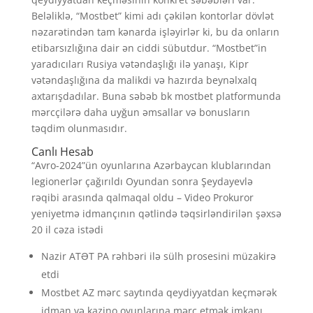
Beləliklə, “Mostbet” kimi adı çəkilən kontorlar dövlət
nəzarətindən tam kənarda işləyirlər ki, bu da onların
etibarsızlığına dair ən ciddi sübutdur. “Mostbet”in
yaradıcıları Rusiya vətəndaşlığı ilə yanaşı, Kipr
vətəndaşlığına da malikdi və hazırda beynəlxalq
axtarışdadılar. Buna səbəb bk mostbet platformunda
mərcçilərə daha uyğun əmsallar və bonusların
təqdim olunmasıdır.
Canlı Hesab
“Avro-2024”ün oyunlarına Azərbaycan klublarından
legionerlər çağırıldı Oyundan sonra Şeydayevlə
rəqibi arasında qalmaqal oldu – Video Prokuror
yeniyetmə idmançının qətlində təqsirləndirilən şəxsə
20 il cəza istədi
Nazir ATƏT PA rəhbəri ilə sülh prosesini müzakirə
etdi
Mostbet AZ mərc saytında qeydiyyatdan keçmərək
idman və kazino oyunlarına mərc etmək imkanı