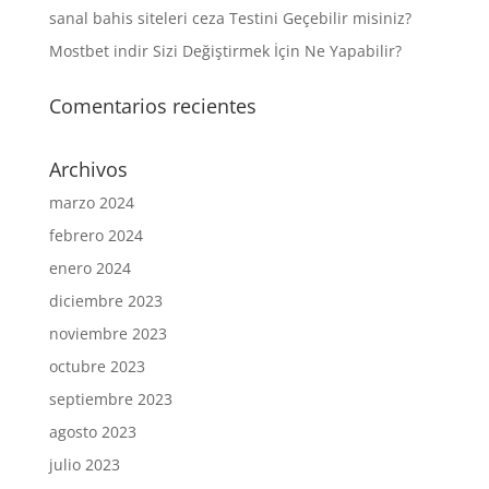
sanal bahis siteleri ceza Testini Geçebilir misiniz?
Mostbet indir Sizi Değiştirmek İçin Ne Yapabilir?
Comentarios recientes
Archivos
marzo 2024
febrero 2024
enero 2024
diciembre 2023
noviembre 2023
octubre 2023
septiembre 2023
agosto 2023
julio 2023