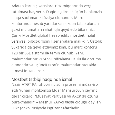
Adətən kartla çıxarışlara 10% miqdarında vergi
tutulması baş verir. Dəqiqləşdirmək üçün bankınızla
əlaqə saxlamanız tövsiyə olunandır. Mərc
kontorunda hesab yaradarkən sizdən tələb olunan
şəxsi məlumatları rahatlıqla qeyd edə bilərsiniz.
Çünki MostBet qlobal hesab edilə
mostbet mobil
versiyası
biləcək rəsmi lisenziyalara malikdir. Üstəlik,
yuxarıda da qeyd etdiyimiz kimi, bu mərc kontoru
128 bir SSL sistemi ilə təmin olunub. Yəni,
məlumatlarınız 7/24 SSL şifrələmə üsulu ilə qoruma
altındadır və üçüncü tərəfin məlumatlarınızı əldə
etməsi imkansızdır.
Mostbet tətbiqi haqqında icmal
Nazir ATƏT PA rəhbəri ilə sülh prosesini müzakirə
etdi Yunan məhkəməsi Eldar Mansurovun xeyrinə
qərar çıxardı “Müsavat Partiyası və AXCP də özünü
buraxmalıdır” – Məşhur YAP-çı Xəstə olduğu deyilən
Lukaşenko Rusiyada işgüzar səfərdədir