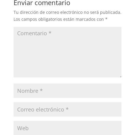
Enviar comentario
Tu dirección de correo electrónico no será publicada.
Los campos obligatorios están marcados con
*