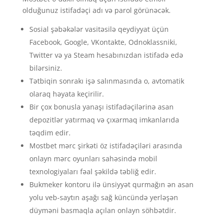
olduğunuz istifadəçi adı və parol görünəcək.
Sosial şəbəkələr vasitəsilə qeydiyyat üçün
Facebook, Google, VKontakte, Odnoklassniki,
Twitter və ya Steam hesabınızdan istifadə edə
bilərsiniz.
Tətbiqin sonrakı işə salınmasında o, avtomatik
olaraq həyata keçirilir.
Bir çox bonusla yanaşı istifadəçilərinə asan
depozitlər yatırmaq və çıxarmaq imkanlarıda
təqdim edir.
Mostbet mərc şirkəti öz istifadəçiləri arasında
onlayn mərc oyunları sahəsində mobil
texnologiyaları fəal şəkildə təbliğ edir.
Bukmeker kontoru ilə ünsiyyət qurmağın ən asan
yolu veb-saytın aşağı sağ küncündə yerləşən
düyməni basmaqla açılan onlayn söhbətdir.