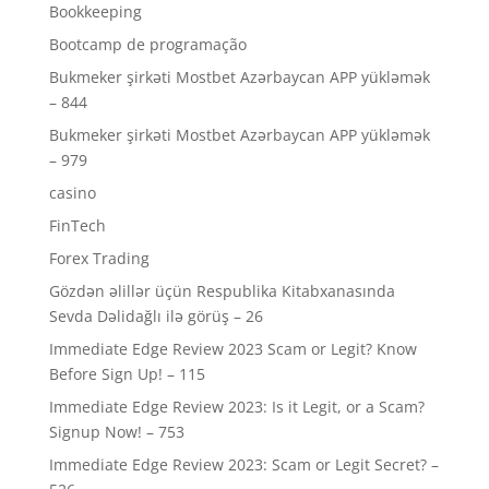
Bookkeeping
Bootcamp de programação
Bukmeker şirkəti Mostbet Azərbaycan APP yükləmək
– 844
Bukmeker şirkəti Mostbet Azərbaycan APP yükləmək
– 979
casino
FinTech
Forex Trading
Gözdən əlillər üçün Respublika Kitabxanasında
Sevda Dəlidağlı ilə görüş – 26
Immediate Edge Review 2023 Scam or Legit? Know
Before Sign Up! – 115
Immediate Edge Review 2023: Is it Legit, or a Scam?
Signup Now! – 753
Immediate Edge Review 2023: Scam or Legit Secret? –