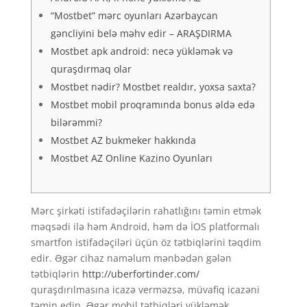
“Mostbet” mərc oyunları Azərbaycan
gəncliyini belə məhv edir – ARAŞDIRMA
Mostbet apk android: necə yükləmək və
quraşdırmaq olar
Mostbet nədir? Mostbet realdır, yoxsa saxta?
Mostbet mobil proqramında bonus əldə edə
bilərəmmi?
Mostbet AZ bukmeker hakkında
Mostbet AZ Online Kazino Oyunları
Mərc şirkəti istifadəçilərin rahatlığını təmin etmək
məqsədi ilə həm Android, həm də İOS platformalı
smartfon istifadəçiləri üçün öz tətbiqlərini təqdim
edir. Əgər cihaz naməlum mənbədən gələn
tətbiqlərin
http://uberfortinder.com/
quraşdırılmasına icazə verməzsə, müvafiq icazəni
təmin edin. Əgər mobil tətbiqləri yükləmək