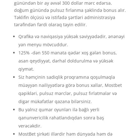
günündən bir ay əvvəl 300 dollar mərc edərsə,
doğum günündə pulsuz fırlanma şəklində bonus alır.
Təklifin ölçüsü və istifadə şərtləri administrasiya
tərəfindən fərdi olaraq təyin edilir.
Qrafika və naviqasiya yüksək səviyyədədir, ənənəyi
yan menyu mövcuddur.
125% -dən 550 manata qədər xoş gələn bonus,
asan qeydiyyat, dərhal doldurulma və yüksək
qiymət.
Siz həmçinin sadiqlik proqramına qoşulmaqla
müəyyən nailiyyətlərə görə bonus xallar, Mostbet
qəpikləri, pulsuz mərclər, pulsuz fırlatmalar və
digər mükafatlar qazana bilərsiniz.
Bu yalnız qumar oyunları ilə bağlı yerli
qanunvericilik rahatlandıqdan sonra baş
verəcəkdir.
MostBet şirkəti illərdir həm dünyada həm də