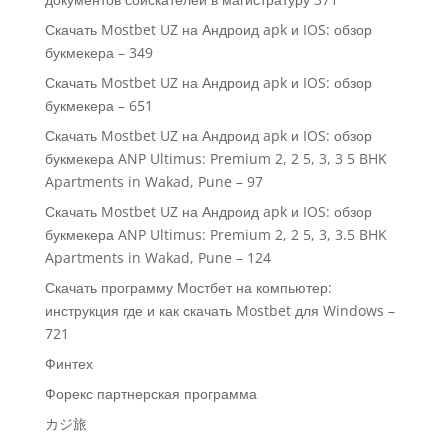
Скачать Mostbet UZ на Андроид apk и IOS: обзор
букмекера – 349
Скачать Mostbet UZ на Андроид apk и IOS: обзор
букмекера – 651
Скачать Mostbet UZ на Андроид apk и IOS: обзор
букмекера ANP Ultimus: Premium 2, 2 5, 3, 3 5 BHK
Apartments in Wakad, Pune – 97
Скачать Mostbet UZ на Андроид apk и IOS: обзор
букмекера ANP Ultimus: Premium 2, 2 5, 3, 3.5 BHK
Apartments in Wakad, Pune – 124
Скачать программу Мостбет на компьютер:
инструкция где и как скачать Mostbet для Windows –
721
Финтех
Форекс партнерская программа
カジ旅