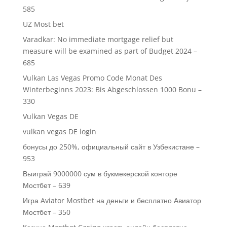
585
UZ Most bet
Varadkar: No immediate mortgage relief but
measure will be examined as part of Budget 2024 –
685
Vulkan Las Vegas Promo Code Monat Des
Winterbeginns 2023: Bis Abgeschlossen 1000 Bonu –
330
Vulkan Vegas DE
vulkan vegas DE login
бонусы до 250%, официальный сайт в Узбекистане –
953
Выиграй 9000000 сум в букмекерской конторе
Мостбет – 639
Игра Aviator Mostbet на деньги и бесплатно Авиатор
Мостбет – 350