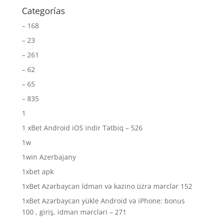
Categorías
– 168
– 23
– 261
– 62
– 65
– 835
1
1 xBet Android iOS indir Tətbiq – 526
1w
1win Azerbajany
1xbet apk
1xBet Azərbaycan İdman və kazino üzrə mərclər 152
1xBet Azərbaycan yükle Android və iPhone: bonus
100 , giriş, idman mərcləri – 271