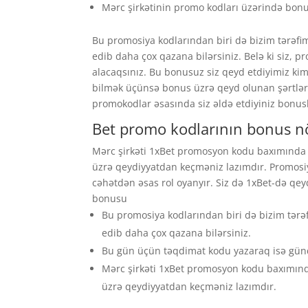
Mərc şirkətinin promo kodları üzərində bonu
Bu promosiya kodlarından biri də bizim tərəfim
edib daha çox qazana bilərsiniz. Belə ki siz,
alacaqsınız. Bu bonusuz siz qeyd etdiyimiz kim
bilmək üçünsə bonus üzrə qeyd olunan şərtlər ye
promokodlar əsasında siz əldə etdiyiniz bonusl
Bet promo kodlarının bonus nö
Mərc şirkəti 1xBet promosyon kodu baxımında 
üzrə qeydiyyatdan keçməniz lazımdır. Promosi
cəhətdən əsas rol oyanyır. Siz də 1xBet-də qe
bonusu
Bu promosiya kodlarından biri də bizim tərəf
edib daha çox qazana bilərsiniz.
Bu gün üçün təqdimat kodu yazaraq isə gündə
Mərc şirkəti 1xBet promosyon kodu baxımınd
üzrə qeydiyyatdan keçməniz lazımdır.