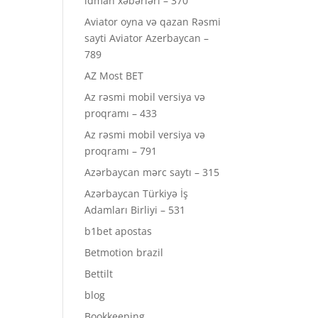
idman xəbərləri – 370
Aviator oyna və qazan Rəsmi
sayti Aviator Azerbaycan –
789
AZ Most BET
Az rəsmi mobil versiya və
proqramı – 433
Az rəsmi mobil versiya və
proqramı – 791
Azərbaycan mərc saytı – 315
Azərbaycan Türkiyə İş
Adamları Birliyi – 531
b1bet apostas
Betmotion brazil
Bettilt
blog
Bookkeeping