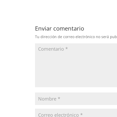
Enviar comentario
Tu dirección de correo electrónico no será pub