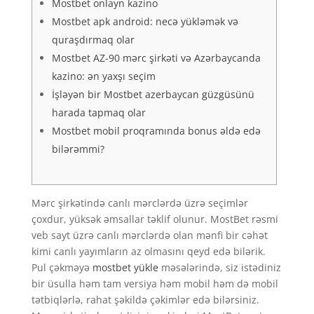
Mostbet onlayn kazino
Mostbet apk android: necə yükləmək və
quraşdırmaq olar
Mostbet AZ-90 mərc şirkəti və Azərbaycanda
kazino: ən yaxşı seçim
İşləyən bir Mostbet azerbaycan güzgüsünü
harada tapmaq olar
Mostbet mobil proqramında bonus əldə edə
bilərəmmi?
Mərc şirkətində canlı mərclərdə üzrə seçimlər
çoxdur, yüksək əmsallar təklif olunur. MostBet rəsmi
veb sayt üzrə canlı mərclərdə olan mənfi bir cəhət
kimi canlı yayımların az olmasını qeyd edə bilərik.
Pul çəkməyə
mostbet yükle
məsələrində, siz istədiniz
bir üsulla həm tam versiya həm mobil həm də mobil
tətbiqlərlə, rahat şəkildə çəkimlər edə bilərsiniz.