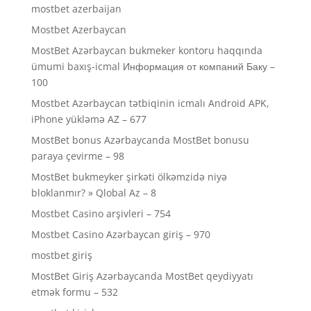
mostbet azerbaijan
Mostbet Azerbaycan
MostBet Azərbaycan bukmeker kontoru haqqında
ümumi baxış-icmal Информация от компаний Баку –
100
Mostbet Azərbaycan tətbiqinin icmalı Android APK,
iPhone yükləmə AZ – 677
MostBet bonus Azərbaycanda MostBet bonusu
paraya çevirme – 98
MostBet bukmeyker şirkəti ölkəmzidə niyə
bloklanmır? » Qlobal Az – 8
Mostbet Casino arşivleri – 754
Mostbet Casino Azərbaycan giriş – 970
mostbet giriş
MostBet Giriş Azərbaycanda MostBet qeydiyyatı
etmək formu – 532