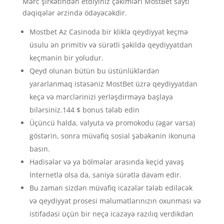
Mərc şirkətindən etdiyiniz çəkimləri MostBet saytı
dəqiqələr ərzində ödəyəcəkdir.
Mostbet Az Casinoda bir kliklə qeydiyyat keçmə
üsulu ən primitiv və sürətli şəkildə qeydiyyatdan
keçmənin bir yoludur.
Qeyd olunan bütün bu üstünlüklərdən
yararlanmaq istəsəniz MostBet üzrə qeydiyyatdan
keçə və mərclərinizi yerləşdirməyə başlaya
bilərsiniz.144 $ bonus tələb edin
Üçüncü halda, valyuta və promokodu (əgər varsa)
göstərin, sonra müvafiq sosial şəbəkənin ikonuna
basın.
Hadisələr və ya bölmələr arasında keçid yavaş
İnternetlə olsa da, saniyə sürətlə davam edir.
Bu zaman sizdən müvafiq icazələr tələb ediləcək
və qeydiyyat prosesi məlumatlarınızın oxunması və
istifadəsi üçün bir neçə icazəyə razılıq verdikdən