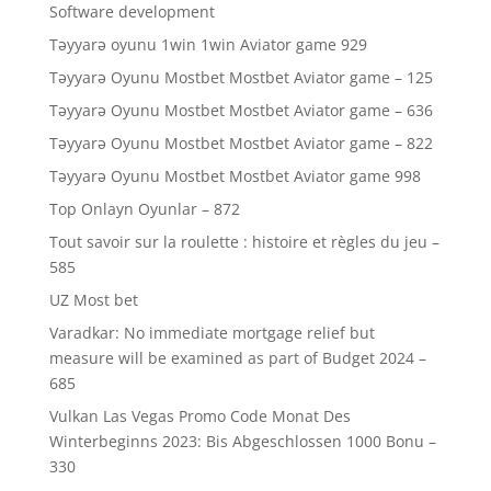
Software development
Təyyarə oyunu 1win 1win Aviator game 929
Təyyarə Oyunu Mostbet Mostbet Aviator game – 125
Təyyarə Oyunu Mostbet Mostbet Aviator game – 636
Təyyarə Oyunu Mostbet Mostbet Aviator game – 822
Təyyarə Oyunu Mostbet Mostbet Aviator game 998
Top Onlayn Oyunlar – 872
Tout savoir sur la roulette : histoire et règles du jeu –
585
UZ Most bet
Varadkar: No immediate mortgage relief but
measure will be examined as part of Budget 2024 –
685
Vulkan Las Vegas Promo Code Monat Des
Winterbeginns 2023: Bis Abgeschlossen 1000 Bonu –
330