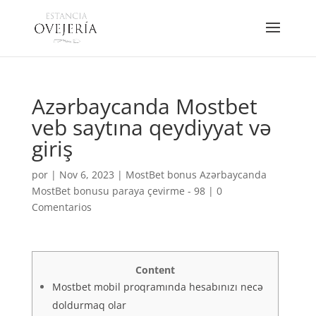
Azərbaycanda Mostbet
veb saytına qeydiyyat və
giriş
por
|
Nov 6, 2023
|
MostBet bonus Azərbaycanda
MostBet bonusu paraya çevirme - 98
|
0
Comentarios
Content
Mostbet mobil proqramında hesabınızı necə
doldurmaq olar