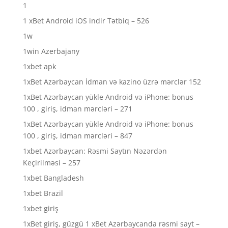
1
1 xBet Android iOS indir Tətbiq – 526
1w
1win Azerbajany
1xbet apk
1xBet Azərbaycan İdman və kazino üzrə mərclər 152
1xBet Azərbaycan yükle Android və iPhone: bonus
100 , giriş, idman mərcləri – 271
1xBet Azərbaycan yükle Android və iPhone: bonus
100 , giriş, idman mərcləri – 847
1xbet Azərbaycan: Rəsmi Saytın Nəzərdən
Keçirilməsi – 257
1xbet Bangladesh
1xbet Brazil
1xbet giriş
1xBet giriş, güzgü 1 xBet Azərbaycanda rəsmi sayt –