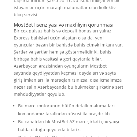
təqsirləndirilən şəxsə 20 il cəza istədi İnkişaf etmək
istəyənlər üçün maraqlı məlumatlar olan kollektiv
bloq servisi
MostBet lisenziyası və məxfiliyin qorunması
Bir çox pulsuz bahis və depozit bonusları yalnız
Express bahisləri üçün əlçatan olsa da, yeni
oyunçular bəzən bir bahisdə bahis etmək imkanı var.
Şərtlər və şərtlər həmişə göstərməlidir ki, bahis
birbaşa bahis vasitəsilə geri qaytarıla bilər.
Azərbaycan ərazisindən oyunçuların Mostbet
saytında qeydiyyatdan keçməsi qaydaları və sayta
giriş imkanları ilə maraqlanırsınızsa, qısa icmalımıza
nəzər salın Azərbaycanda bu bukmeker şirkətinə sərt
məhdudiyyətlər qoyulub.
Bu mərc kontorunun bütün detallı məlumatları
komandamız tərəfindən xüsusi ilə araşdırılıb.
Bu cəhətdən bk MostBet AZ mərc şirkəti çox yaxşı
halda olduğu qeyd edə bilərik.