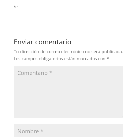
\e
Enviar comentario
Tu dirección de correo electrónico no será publicada.
Los campos obligatorios están marcados con
*