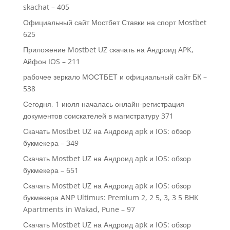
skachat – 405
Официальный сайт Мостбет Ставки на спорт Mostbet
625
Приложение Mostbet UZ скачать на Андроид APK,
Айфон IOS – 211
рабочее зеркало МОСТБЕТ и официальный сайт БК –
538
Сегодня, 1 июля началась онлайн-регистрация
документов соискателей в магистратуру 371
Скачать Mostbet UZ на Андроид apk и IOS: обзор
букмекера – 349
Скачать Mostbet UZ на Андроид apk и IOS: обзор
букмекера – 651
Скачать Mostbet UZ на Андроид apk и IOS: обзор
букмекера ANP Ultimus: Premium 2, 2 5, 3, 3 5 BHK
Apartments in Wakad, Pune – 97
Скачать Mostbet UZ на Андроид apk и IOS: обзор