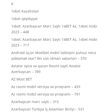
6
1xbet Kazahstan
1xbet qeydiyyat
1xbet: Azərbaycan Mərc Saytı 1xBET Az, 1xbet mobi
2023 – 448
1xbet: Azərbaycan Mərc Saytı 1xBET Az, 1xbet mobi
2023 – 717
Android üçün Mostbet mobil tətbiqini pulsuz necə
yükləmək olar? Ən son idman xəbərləri – 370
Aviator oyna və qazan Rəsmi sayti Aviator
Azerbaycan – 789
AZ Most BET
Az rəsmi mobil versiya və proqramı – 433
Az rəsmi mobil versiya və proqramı – 791
Azərbaycan mərc saytı – 315
Azərbaycan Türkiyə İş Adamları Birliyi – 531