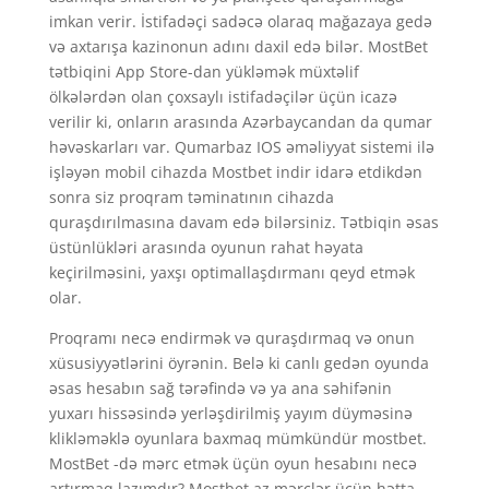
imkan verir. İstifadəçi sadəcə olaraq mağazaya gedə
və axtarışa kazinonun adını daxil edə bilər. MostBet
tətbiqini App Store-dan yükləmək müxtəlif
ölkələrdən olan çoxsaylı istifadəçilər üçün icazə
verilir ki, onların arasında Azərbaycandan da qumar
həvəskarları var. Qumarbaz IOS əməliyyat sistemi ilə
işləyən mobil cihazda Mostbet indir idarə etdikdən
sonra siz proqram təminatının cihazda
quraşdırılmasına davam edə bilərsiniz. Tətbiqin əsas
üstünlükləri arasında oyunun rahat həyata
keçirilməsini, yaxşı optimallaşdırmanı qeyd etmək
olar.
Proqramı necə endirmək və quraşdırmaq və onun
xüsusiyyətlərini öyrənin. Belə ki canlı gedən oyunda
əsas hesabın sağ tərəfində və ya ana səhifənin
yuxarı hissəsində yerləşdirilmiş yayım düyməsinə
klikləməklə oyunlara baxmaq mümkündür mostbet.
MostBet -də mərc etmək üçün oyun hesabını necə
artırmaq lazımdır? Mostbet az mərclər üçün hətta