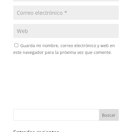
Guarda mi nombre, correo electrónico y web en
este navegador para la próxima vez que comente.