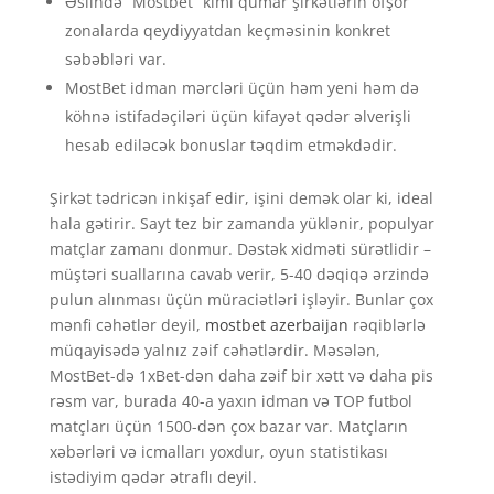
Əslində “Mostbet” kimi qumar şirkətlərin ofşor
zonalarda qeydiyyatdan keçməsinin konkret
səbəbləri var.
MostBet idman mərcləri üçün həm yeni həm də
köhnə istifadəçiləri üçün kifayət qədər əlverişli
hesab ediləcək bonuslar təqdim etməkdədir.
Şirkət tədricən inkişaf edir, işini demək olar ki, ideal
hala gətirir. Sayt tez bir zamanda yüklənir, populyar
matçlar zamanı donmur. Dəstək xidməti sürətlidir –
müştəri suallarına cavab verir, 5-40 dəqiqə ərzində
pulun alınması üçün müraciətləri işləyir. Bunlar çox
mənfi cəhətlər deyil,
mostbet azerbaijan
rəqiblərlə
müqayisədə yalnız zəif cəhətlərdir. Məsələn,
MostBet-də 1xBet-dən daha zəif bir xətt və daha pis
rəsm var, burada 40-a yaxın idman və TOP futbol
matçları üçün 1500-dən çox bazar var. Matçların
xəbərləri və icmalları yoxdur, oyun statistikası
istədiyim qədər ətraflı deyil.