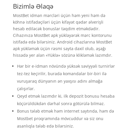
Bizimlə Əlaqə
MostBet idman mərcləri üçün həm yeni həm də
köhnə istifadəçiləri üçün kifayət qədər əlverişli
hesab ediləcək bonuslar təqdim etməkdədir.
Cihazınıza MostBet apk yükləyərək mərc kontorunu
istifadə edə bilərsiniz. Android cihazlarına MostBet
apk yükləmək üçün rəsmi sayta daxil olub, aşağı
hissədə yer alan «Yüklə» sözünə klikləmək lazımdır.
Hər bir e-idman növündə yüksək səviyyəli turnirlər
tez-tez keçirilir, burada komandalar bir-biri ilə
vuruşaraq dünyanın ən yaxşısı adını almağa
çalışırlar.
Qeyd etmək lazımdır ki, ilk depozit bonusu hesaba
köçürüldükdən dərhal sonra götürülə bilməz.
Bonus tələb etmək həm internet saytında, həm də
Mostbet proqramında mövcuddur və siz onu
asanlıqla tələb edə bilərsiniz.