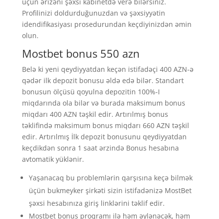
üçün ərizəni şəxsi kabinetdə verə bilərsiniz.
Profilinizi doldurduğunuzdan və şəxsiyyətin
idendifikasiyası prosedurundan keçdiyinizdən əmin
olun.
Mostbet bonus 550 azn
Belə ki yeni qeydiyyatdan keçən istifadəçi 400 AZN-ə
qədər ilk depozit bonusu əldə edə bilər. Standart
bonusun ölçüsü qoyulna depozitin 100%-I
miqdarında ola bilər və burada maksimum bonus
miqdarı 400 AZN təşkil edir. Artırılmış bonus
təklifində maksimum bonus miqdarı 660 AZN təşkil
edir. Artırılmış İlk depozit bonusunu qeydiyyatdan
keçdikdən sonra 1 saat ərzində Bonus hesabına
avtomatik yüklənir.
Yaşanacaq bu problemlərin qarşısına keçə bilmək
üçün bukmeyker şirkəti sizin istifadənizə MostBet
şəxsi hesabınıza giriş linklərini təklif edir.
Mostbet bonus proqramı ilə həm əylənəcək, həm