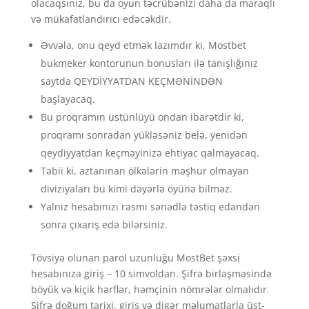
olacaqsınız, bu da oyun təcrübənizi daha da maraqlı
və mükafatlandırıcı edəcəkdir.
Əvvəla, onu qeyd etmək lazımdır ki, Mostbet
bukmeker kontorunun bonusları ilə tanışlığınız
saytda QEYDİYYATDAN KEÇMƏNİNDƏN
başlayacaq.
Bu proqramın üstünlüyü ondan ibarətdir ki,
proqramı sonradan yükləsəniz belə, yenidən
qeydiyyatdan keçməyinizə ehtiyac qalmayacaq.
Təbii ki, aztanınan ölkələrin məşhur olmayan
diviziyaları bu kimi dəyərlə öyünə bilməz.
Yalnız hesabınızı rəsmi sənədlə təstiq edəndən
sonra çıxarış edə bilərsiniz.
Tövsiyə olunan parol uzunluğu MostBet şəxsi
hesabınıza giriş – 10 simvoldan. Şifrə birləşməsində
böyük və kiçik hərflər, həmçinin nömrələr olmalıdır.
Şifrə doğum tarixi, giriş və digər məlumatlarla üst-