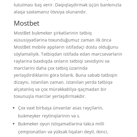
tutulması baş verir. Dəqiqləşdirmək üçün bankınızla
əlaqə saxlamanız tövsiyə olunandır.
Mostbet
MostBet bukmeker şirkətlərinin tətbiq
xüsusiyyətlərinə toxunduğumuz zaman ilk öncə
MostBet mobile applərin istifadəçi dostu olduğunu
söyləməliyik. Tətbiqdən istifadə edən mərcsevərlərin
rəylərinə baxdıqda onların tətbiqi sevidiyini və
mərclərini daha çox tətbiq üzərində
yerləşdirdiklərini görə bilərik. Buna səbəb tətbiqin
dizaynı, istənilən zaman, istənilən yerdə tətbiqə
əlçatanlıq və çox mürəkkəbliyə qaçmadan bir
toxunuşla mərclər yerləşdirməkdir.
Çox vaxt birbaşa ünvanlar əsas rəyçilərin,
bukmeyker reytinqlərinin və s.
Bukmeker oyun istiqamətlərinə təkcə milli
çempionatları və yüksək liqaları deyil, ikinci,