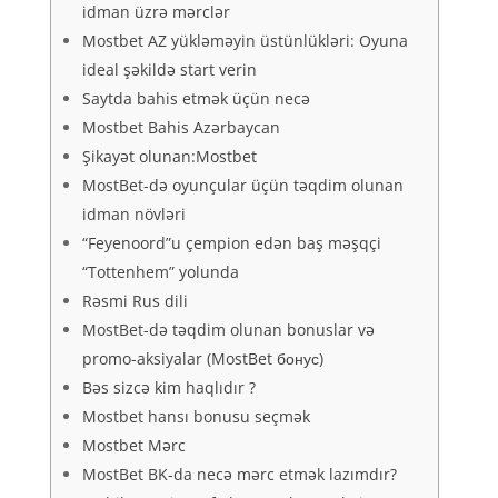
idman üzrə mərclər
Mostbet AZ yükləməyin üstünlükləri: Oyuna
ideal şəkildə start verin
Saytda bahis etmək üçün necə
Mostbet Bahis Azərbaycan
Şikayət olunan:Mostbet
MostBet-də oyunçular üçün təqdim olunan
idman növləri
“Feyenoord”u çempion edən baş məşqçi
“Tottenhem” yolunda
Rəsmi Rus dili
MostBet-də təqdim olunan bonuslar və
promo-aksiyalar (MostBet бонус)
Bəs sizcə kim haqlıdır ?
Mostbet hansı bonusu seçmək
Mostbet Mərc
MostBet BK-da necə mərc etmək lazımdır?