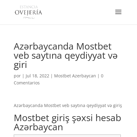
Azərbaycanda Mostbet
veb saytına qeydiyyat və
giri
por
|
Jul 18, 2022
|
Mostbet Azerbaycan
|
0
Comentarios
Azərbaycanda Mostbet veb saytına qeydiyyat və giriş
Mostbet giriş şəxsi hesab
Azərbaycan