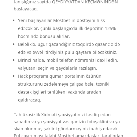
tanışlığınız saytda QEYDİYYATDAN KEÇMƏNİNDƏN
başlayacaq.
Yeni başlayanlar Mostbet-in dəstəyini hiss
edəcəklər, çünki başlanğıcda ilk depozitin 125%
həcmində bonusu alırlar.
Beləliklə, uğur qazandığınız təqdirdə qazanc əldə
edə və əvvəl itirdiyiniz pulu qaytara biləcəksiniz.
Birinci halda, mobil telefon nömrənizi daxil edin,
valyutanı seçin və qaydalarla razılaşın.
Hack proqramı qumar portalının özünün
strukturunu zədələməyə çalışsa belə, texniki
dəstək işçiləri təhlükəni vaxtında aradan
qaldıracaq.
Təhlükəsizlik Xidməti şəxsiyyətinizi təsdiq edən
sənədin və ya şəxsiyyət vəsiqənizin fotoşəklini və ya
skan olunmuş şəklini göndərməyinizi xahiş edəcək.
Pul çıxarılması tələbi Mostbet əməkdaşları tərəfindən