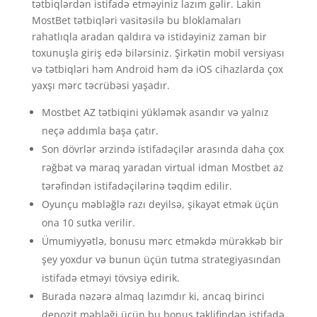
tətbiqlərdən istifadə etməyiniz lazım gəlir. Lakin
MostBet tətbiqləri vasitəsilə bu bloklamaları
rahatlıqla aradan qaldıra və istidəyiniz zaman bir
toxunuşla giriş edə bilərsiniz. Şirkətin mobil versiyası
və tətbiqləri həm Android həm də iOS cihazlarda çox
yaxşı mərc təcrübəsi yaşadır.
Mostbet AZ tətbiqini yükləmək asandır və yalnız
neçə addımla başa çatır.
Son dövrlər ərzində istifadəçilər arasında daha çox
rəğbət və maraq yaradan virtual idman Mostbet az
tərəfindən istifadəçilərinə təqdim edilir.
Oyunçu məbləğlə razı deyilsə, şikayət etmək üçün
ona 10 sutka verilir.
Ümumiyyətlə, bonusu mərc etməkdə mürəkkəb bir
şey yoxdur və bunun üçün tutma strategiyasından
istifadə etməyi tövsiyə edirik.
Burada nəzərə almaq lazımdır ki, ancaq birinci
depozit məbləği üçün bu bonus təklifindən istifadə