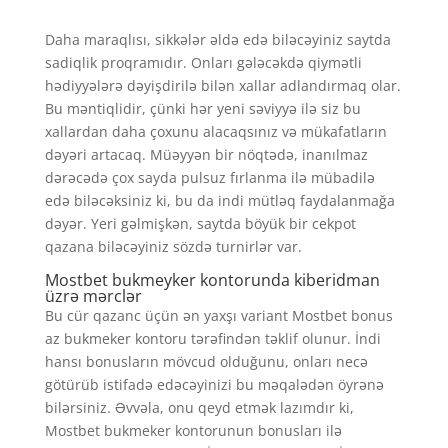
Daha maraqlısı, sikkələr əldə edə biləcəyiniz saytda
sadiqlik proqramıdır. Onları gələcəkdə qiymətli
hədiyyələrə dəyişdirilə bilən xallar adlandırmaq olar.
Bu məntiqlidir, çünki hər yeni səviyyə ilə siz bu
xallardan daha çoxunu alacaqsınız və mükafatların
dəyəri artacaq. Müəyyən bir nöqtədə, inanılmaz
dərəcədə çox sayda pulsuz fırlanma ilə mübadilə
edə biləcəksiniz ki, bu da indi mütləq faydalanmağa
dəyər. Yeri gəlmişkən, saytda böyük bir cekpot
qazana biləcəyiniz sözdə turnirlər var.
Mostbet bukmeyker kontorunda kiberidman
üzrə mərclər
Bu cür qazanc üçün ən yaxşı variant Mostbet bonus
az bukmeker kontoru tərəfindən təklif olunur. İndi
hansı bonusların mövcud olduğunu, onları necə
götürüb istifadə edəcəyinizi bu məqalədən öyrənə
bilərsiniz. Əvvəla, onu qeyd etmək lazımdır ki,
Mostbet bukmeker kontorunun bonusları ilə