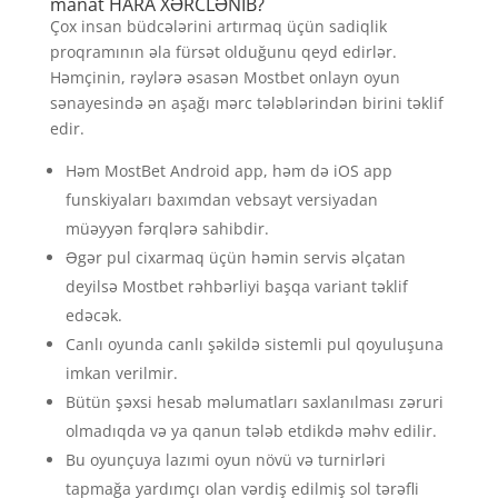
manat HARA XƏRCLƏNİB?
Çox insan büdcələrini artırmaq üçün sadiqlik
proqramının əla fürsət olduğunu qeyd edirlər.
Həmçinin, rəylərə əsasən Mostbet onlayn oyun
sənayesində ən aşağı mərc tələblərindən birini təklif
edir.
Həm MostBet Android app, həm də iOS app
funskiyaları baxımdan vebsayt versiyadan
müəyyən fərqlərə sahibdir.
Əgər pul cixarmaq üçün həmin servis əlçatan
deyilsə Mostbet rəhbərliyi başqa variant təklif
edəcək.
Canlı oyunda canlı şəkildə sistemli pul qoyuluşuna
imkan verilmir.
Bütün şəxsi hesab məlumatları saxlanılması zəruri
olmadıqda və ya qanun tələb etdikdə məhv edilir.
Bu oyunçuya lazımi oyun növü və turnirləri
tapmağa yardımçı olan vərdiş edilmiş sol tərəfli