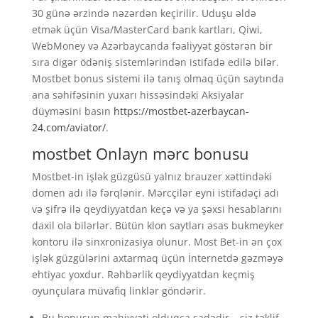
30 günə ərzində nəzərdən keçirilir. Uduşu əldə
etmək üçün Visa/MasterCard bank kartları, Qiwi,
WebMoney və Azərbaycanda fəaliyyət göstərən bir
sıra digər ödəniş sistemlərindən istifadə edilə bilər.
Mostbet bonus sistemi ilə tanış olmaq üçün saytında
ana səhifəsinin yuxarı hissəsindəki Aksiyalar
düyməsini basın
https://mostbet-azerbaycan-
24.com/aviator/
.
mostbet Onlayn mərc bonusu
Mostbet-in işlək güzgüsü yalnız brauzer xəttindəki
domen adı ilə fərqlənir. Mərcçilər eyni istifadəçi adı
və şifrə ilə qeydiyyatdan keçə və ya şəxsi hesablarını
daxil ola bilərlər. Bütün klon saytları əsas bukmeyker
kontoru ilə sinxronizasiya olunur. Most Bet-in ən çox
işlək güzgülərini axtarmaq üçün İnternetdə gəzməyə
ehtiyac yoxdur. Rəhbərlik qeydiyyatdan keçmiş
oyunçulara müvafiq linklər göndərir.
Bu bonusun mahiyyəti olduqca sadədir – siz təklif