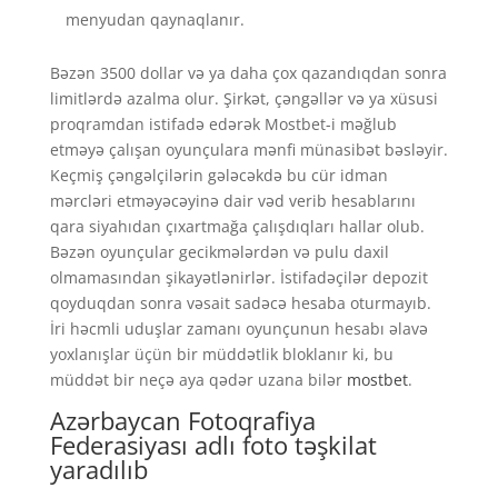
menyudan qaynaqlanır.
Bəzən 3500 dollar və ya daha çox qazandıqdan sonra
limitlərdə azalma olur. Şirkət, çəngəllər və ya xüsusi
proqramdan istifadə edərək Mostbet-i məğlub
etməyə çalışan oyunçulara mənfi münasibət bəsləyir.
Keçmiş çəngəlçilərin gələcəkdə bu cür idman
mərcləri etməyəcəyinə dair vəd verib hesablarını
qara siyahıdan çıxartmağa çalışdıqları hallar olub.
Bəzən oyunçular gecikmələrdən və pulu daxil
olmamasından şikayətlənirlər. İstifadəçilər depozit
qoyduqdan sonra vəsait sadəcə hesaba oturmayıb.
İri həcmli uduşlar zamanı oyunçunun hesabı əlavə
yoxlanışlar üçün bir müddətlik bloklanır ki, bu
müddət bir neçə aya qədər uzana bilər
mostbet
.
Azərbaycan Fotoqrafiya
Federasiyası adlı foto təşkilat
yaradılıb