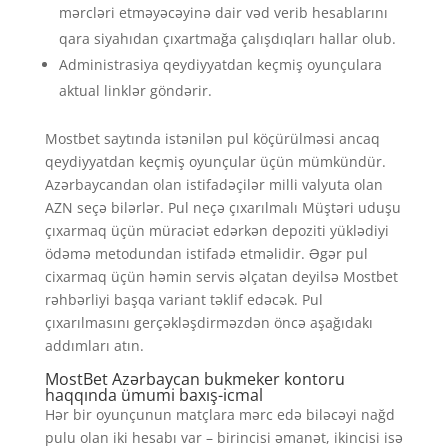
mərcləri etməyəcəyinə dair vəd verib hesablarını
qara siyahıdan çıxartmağa çalışdıqları hallar olub.
Administrasiya qeydiyyatdan keçmiş oyunçulara
aktual linklər göndərir.
Mostbet saytında istənilən pul köçürülməsi ancaq
qeydiyyatdan keçmiş oyunçular üçün mümkündür.
Azərbaycandan olan istifadəçilər milli valyuta olan
AZN seçə bilərlər. Pul neçə çıxarılmalı Müştəri uduşu
çıxarmaq üçün müraciət edərkən depoziti yüklədiyi
ödəmə metodundan istifadə etməlidir. Əgər pul
cixarmaq üçün həmin servis əlçatan deyilsə Mostbet
rəhbərliyi başqa variant təklif edəcək. Pul
çıxarılmasını gerçəkləşdirməzdən öncə aşağıdakı
addımları atın.
MostBet Azərbaycan bukmeker kontoru
haqqında ümumi baxış-icmal
Hər bir oyunçunun matçlara mərc edə biləcəyi nağd
pulu olan iki hesabı var – birincisi əmanət, ikincisi isə