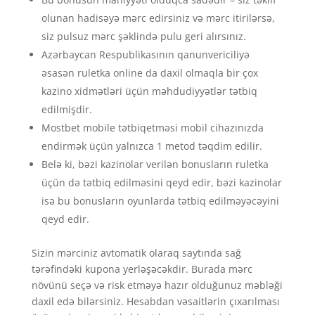
olunan hadisəyə mərc edirsiniz və mərc itirilərsə,
siz pulsuz mərc şəklində pulu geri alırsınız.
Azərbaycan Respublikasının qanunvericiliyə
əsasən ruletka online da daxil olmaqla bir çox
kazino xidmətləri üçün məhdudiyyətlər tətbiq
edilmişdir.
Mostbet mobile tətbiqetməsi mobil cihazınızda
endirmək üçün yalnızca 1 metod təqdim edilir.
Belə ki, bəzi kazinolar verilən bonusların ruletka
üçün də tətbiq edilməsini qeyd edir, bəzi kazinolar
isə bu bonusların oyunlarda tətbiq edilməyəcəyini
qeyd edir.
Sizin mərciniz avtomatik olaraq saytında sağ
tərəfindəki kupona yerləşəcəkdir. Burada mərc
növünü seçə və risk etməyə hazır olduğunuz məbləği
daxil edə bilərsiniz. Hesabdan vəsaitlərin çıxarılması