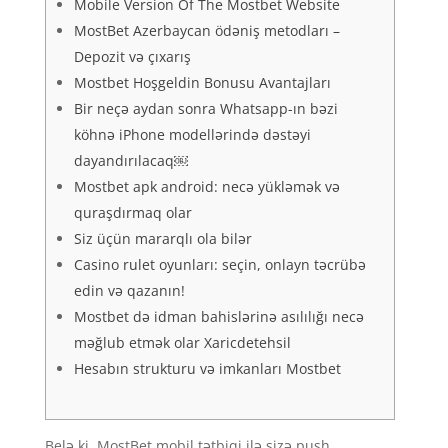
Mobile Version Of The Mostbet Website
MostBet Azerbaycan ödəniş metodları –
Depozit və çıxarış
Mostbet Hoşgeldin Bonusu Avantajları
Bir neçə aydan sonra Whatsapp-ın bəzi
köhnə iPhone modellərində dəstəyi
dayandırılacaq￼
Mostbet apk android: necə yükləmək və
quraşdırmaq olar
Siz üçün mararqlı ola bilər
Casino rulet oyunları: seçin, onlayn təcrübə
edin və qazanın!
Mostbet də idman bahislərinə asılılığı necə
məğlub etmək olar Xaricdetehsil
Hesabın strukturu və imkanları Mostbet
Belə ki, MostBet mobil tətbiqi ilə sizə push