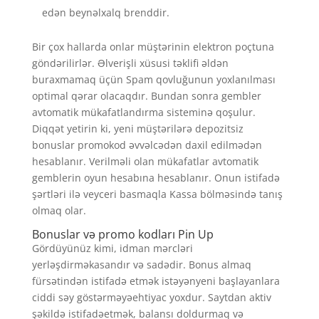
edən beynəlxalq brenddir.
Bir çox hallarda onlar müştərinin elektron poçtuna
göndərilirlər. Əlverişli xüsusi təklifi əldən
buraxmamaq üçün Spam qovluğunun yoxlanılması
optimal qərar olacaqdır. Bundan sonra gembler
avtomatik mükafatlandırma sisteminə qoşulur.
Diqqət yetirin ki, yeni müştərilərə depozitsiz
bonuslar promokod əvvəlcədən daxil edilmədən
hesablanır. Verilməli olan mükafatlar avtomatik
gemblerin oyun hesabına hesablanır. Onun istifadə
şərtləri ilə veyceri basmaqla Kassa bölməsində tanış
olmaq olar.
Bonuslar və promo kodları Pin Up
Gördüyünüz kimi, idman mərcləri
yerləşdirməkasandır və sadədir. Bonus almaq
fürsətindən istifadə etmək istəyənyeni başlayanlara
ciddi səy göstərməyəehtiyac yoxdur. Saytdan aktiv
şəkildə istifadəetmək, balansı doldurmaq və