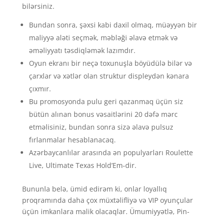
bilərsiniz.
Bundan sonra, şəxsi kabi daxil olmaq, müəyyən bir
maliyyə aləti seçmək, məbləği əlavə etmək və
əməliyyatı təsdiqləmək lazımdır.
Oyun ekranı bir neçə toxunuşla böyüdülə bilər və
çarxlar və xətlər olan struktur displeydən kənara
çıxmır.
Bu promosyonda pulu geri qazanmaq üçün siz
bütün alınan bonus vəsaitlərini 20 dəfə mərc
etməlisiniz, bundan sonra sizə əlavə pulsuz
fırlanmalar hesablanacaq.
Azərbaycanlılar arasında ən populyarları Roulette
Live, Ultimate Texas Hold’Em-dir.
Bununla belə, ümid edirəm ki, onlar loyallıq
proqramında daha çox müxtəlifliyə və VIP oyunçular
üçün imkanlara malik olacaqlar. Ümumiyyətlə, Pin-