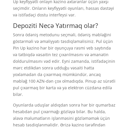
Up keyfiyyətli onlayn kazino axtaranlar üçün yaxşı
seçimdir. Onların keyfiyyətli oyunları, həssas dəstəyi
və istifadəçi dostu interfeysi var.
Depoziti Necə Yatırmaq olar?
Sonra ödəniş metodunu seçməli, ödəniş məbləğini
göstərməli və əməliyyatı təsdiqləməlisiniz. Pul üçün
Pin Up kazino hər bir oyunçuya rəsmi veb saytında
və tətbiqdə vəsaitin tez çıxarılmasını və əmanətin
doldurulmasını vəd edir. Eyni zamanda, istifadəçinin
mərc etdikdən sonra udduğu vəsaiti hətta
yoxlamadan da çıxarmaq mümkündür, ancaq
məbləğ 100 AZN-dən çox olmadıqda. Pinup az sürətli
pul çıxarmaq bir karta və ya elektron cüzdana edilə
bilər.
Oyunlarda uduşlar aldıqdan sonra hər bir qumarbaz
hesabdan pul çıxarmağı gözləyə bilər. Bu halda,
əlavə məlumatların işlənməsini gözləməmək üçün
hesab təsdiqlənməlidir. Ərizə kazino tərəfindən