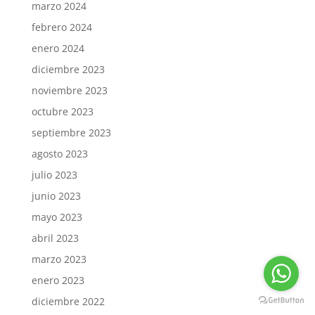
marzo 2024
febrero 2024
enero 2024
diciembre 2023
noviembre 2023
octubre 2023
septiembre 2023
agosto 2023
julio 2023
junio 2023
mayo 2023
abril 2023
marzo 2023
enero 2023
diciembre 2022