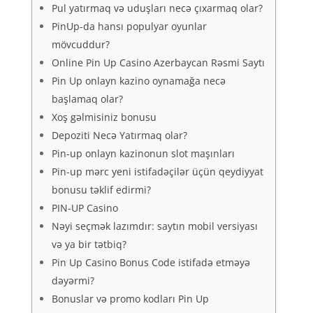
Pul yatırmaq və uduşları necə çıxarmaq olar?
PinUp-da hansı populyar oyunlar
mövcuddur?
Online Pin Up Casino Azerbaycan Rəsmi Saytı
Pin Up onlayn kazino oynamağa necə
başlamaq olar?
Xoş gəlmisiniz bonusu
Depoziti Necə Yatırmaq olar?
Pin-up onlayn kazinonun slot maşınları
Pin-up mərc yeni istifadəçilər üçün qeydiyyat
bonusu təklif edirmi?
PIN-UP Casino
Nəyi seçmək lazımdır: saytın mobil versiyası
və ya bir tətbiq?
Pin Up Casino Bonus Code istifadə etməyə
dəyərmi?
Bonuslar və promo kodları Pin Up