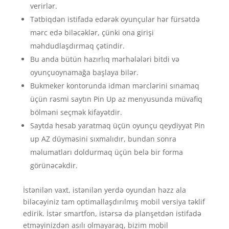
verirlər.
Tətbiqdən istifadə edərək oyunçular hər fürsətdə
mərc edə biləcəklər, çünki ona girişi
məhdudlaşdırmaq çətindir.
Bu anda bütün hazırlıq mərhələləri bitdi və
oyunçuoynamağa başlaya bilər.
Bukmeker kontorunda idman mərclərini sınamaq
üçün rəsmi saytın Pin Up az menyusunda müvafiq
bölməni seçmək kifayətdir.
Saytda hesab yaratmaq üçün oyunçu qeydiyyat Pin
up AZ düyməsini sıxmalıdır, bundan sonra
məlumatları doldurmaq üçün belə bir forma
görünəcəkdir.
İstənilən vaxt, istənilən yerdə oyundan həzz ala
biləcəyiniz tam optimallaşdırılmış mobil versiya təklif
edirik. İstər smartfon, istərsə də planşetdən istifadə
etməyinizdən asılı olmayaraq, bizim mobil