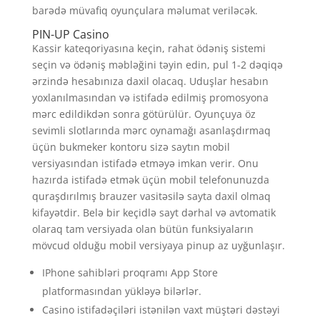
barədə müvafiq oyunçulara məlumat veriləcək.
PIN-UP Casino
Kassir kateqoriyasına keçin, rahat ödəniş sistemi
seçin və ödəniş məbləğini təyin edin, pul 1-2 dəqiqə
ərzində hesabınıza daxil olacaq. Uduşlar hesabın
yoxlanılmasından və istifadə edilmiş promosyona
mərc edildikdən sonra götürülür. Oyunçuya öz
sevimli slotlarında mərc oynamağı asanlaşdırmaq
üçün bukmeker kontoru sizə saytın mobil
versiyasından istifadə etməyə imkan verir. Onu
hazırda istifadə etmək üçün mobil telefonunuzda
quraşdırılmış brauzer vasitəsilə sayta daxil olmaq
kifayətdir. Belə bir keçidlə sayt dərhal və avtomatik
olaraq tam versiyada olan bütün funksiyaların
mövcud olduğu mobil versiyaya pinup az uyğunlaşır.
IPhone sahibləri proqramı App Store
platformasından yükləyə bilərlər.
Casino istifadəçiləri istənilən vaxt müştəri dəstəyi