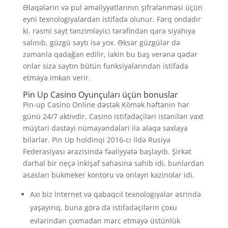
Əlaqələrin və pul əməliyyatlarının şifrələnməsi üçün
eyni texnologiyalardan istifadə olunur. Fərq ondadır
ki, rəsmi sayt tənzimləyici tərəfindən qara siyahıya
salınıb, güzgü saytı isə yox. Əksər güzgülər də
zamanla qadağan edilir, lakin bu baş verənə qədər
onlar sizə saytın bütün funksiyalarından istifadə
etməyə imkan verir.
Pin Up Casino Oyunçuları üçün bonuslar
Pin-up Casino Online dəstək Kömək həftənin hər
günü 24/7 aktivdir. Casino istifadəçiləri istənilən vaxt
müştəri dəstəyi nümayəndələri ilə əlaqə saxlaya
bilərlər. Pin Up holdinqi 2016-cı ildə Rusiya
Federasiyası ərazisində fəaliyyətə başlayıb. Şirkət
dərhal bir neçə inkişaf sahəsinə sahib idi, bunlardan
əsasları bukmeker kontoru və onlayn kazinolar idi.
Axı biz İnternet və qabaqcıl texnologiyalar əsrində
yaşayırıq, buna görə də istifadəçilərin çoxu
evlərindən çıxmadan mərc etməyə üstünlük