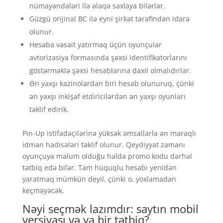
nümayəndələri ilə əlaqə saxlaya bilərlər.
Güzgü orijinal BC ilə eyni şirkət tərəfindən idarə
olunur.
Hesaba vəsait yatırmaq üçün oyunçular
avtorizasiya formasında şəxsi identifikatorlarını
göstərməklə şəxsi hesablarına daxil olmalıdırlar.
Ən yaxşı kazinolardan biri hesab olunuruq, çünki
ən yaxşı inkişaf etdiricilərdən ən yaxşı oyunları
təklif edirik.
Pin-Up istifadəçilərinə yüksək əmsallarla ən maraqlı
idman hadisələri təklif olunur. Qeydiyyat zamanı
oyunçuya məlum olduğu halda promo kodu dərhal
tətbiq edə bilər. Tam hüquqlu hesabı yenidən
yaratmaq mümkün deyil, çünki o, yoxlamadan
keçməyəcək.
Nəyi seçmək lazımdır: saytın mobil
versiyası və ya bir tətbiq?