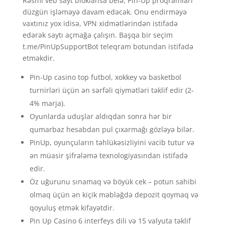
Rəsmi veb sayt bloklansa belə, Pin-Up proqramları
düzgün işləməyə davam edəcək. Onu endirməyə
vaxtınız yox idisə, VPN xidmətlərindən istifadə
edərək saytı açmağa çalışın. Başqa bir seçim
t.me/PinUpSupportBot teleqram botundan istifadə
etməkdir.
Pin-Up casino top futbol, ​​xokkey və basketbol
turnirləri üçün ən sərfəli qiymətləri təklif edir (2-
4% marja).
Oyunlarda uduşlar aldıqdan sonra hər bir
qumarbaz hesabdan pul çıxarmağı gözləyə bilər.
PinUp, oyunçuların təhlükəsizliyini vacib tutur və
ən müasir şifrələmə texnologiyasından istifadə
edir.
Öz uğurunu sınamaq və böyük cek – potun sahibi
olmaq üçün ən kiçik məbləğdə depozit qoymaq və
qoyuluş etmək kifayətdir.
Pin Up Casino 6 interfeys dili və 15 valyuta təklif