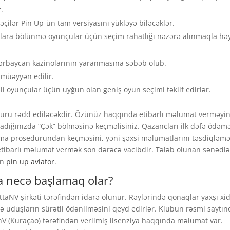
.
əçilər Pin Up-ün tam versiyasını yükləyə biləcəklər.
lara bölünmə oyunçular üçün seçim rahatlığı nəzərə alınmaqla hə
ərbaycan kazinolarının yaranmasına səbəb olub.
 müəyyən edilir.
i oyunçular üçün uyğun olan geniş oyun seçimi təklif edirlər.
duru rədd ediləcəkdir. Özünüz haqqında etibarlı məlumat verməyin
dığınızda “Çək” bölməsinə keçməlisiniz. Qazancları ilk dəfə ödə
ama prosedurundan keçməsini, yəni şəxsi məlumatlarını təsdiqləmə
tibarlı məlumat vermək son dərəcə vacibdir. Tələb olunan sənədlə
ın
pin up aviator
.
 necə başlamaq olar?
taNV şirkəti tərəfindən idarə olunur. Rəylərində qonaqlar yaxşı xi
və uduşların sürətli ödənilməsini qeyd edirlər. Klubun rəsmi saytın
nV (Kuraçao) tərəfindən verilmiş lisenziya haqqında məlumat var.