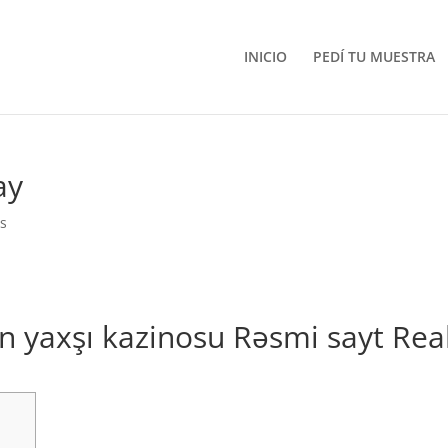
INICIO
PEDÍ TU MUESTRA
ay
s
n yaxşı kazinosu Rəsmi sayt Rea