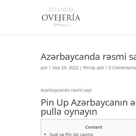
Azərbaycanda rəsmi s
por
|
Sep 29, 2022
|
PinUp apk
|
0 Comentario
Azərbaycanda rəsmi sayt
Pin Up Azərbaycanın ə
pulla oynayın
Content
Sual və Pin Up casino