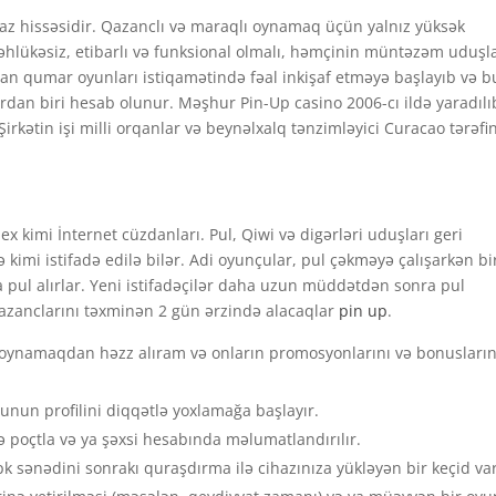
az hissəsidir. Qazanclı və maraqlı oynamaq üçün yalnız yüksək
 təhlükəsiz, etibarlı və funksional olmalı, həmçinin müntəzəm uduşl
an qumar oyunları istiqamətində fəal inkişaf etməyə başlayıb və b
rdan biri hesab olunur. Məşhur Pin-Up casino 2006-cı ildə yaradılı
Şirkətin işi milli orqanlar və beynəlxalq tənzimləyici Curacao tərəf
kimi İnternet cüzdanları. Pul, Qiwi və digərləri uduşları geri
kimi istifadə edilə bilər. Adi oyunçular, pul çəkməyə çalışarkən bi
a pul alırlar. Yeni istifadəçilər daha uzun müddətdən sonra pul
qazanclarını təxminən 2 gün ərzində alacaqlar
pin up
.
nı oynamaqdan həzz alıram və onların promosyonlarını və bonusların
unun profilini diqqətlə yoxlamağa başlayır.
poçtla və ya şəxsi hesabında məlumatlandırılır.
pk sənədini sonrakı quraşdırma ilə cihazınıza yükləyən bir keçid var