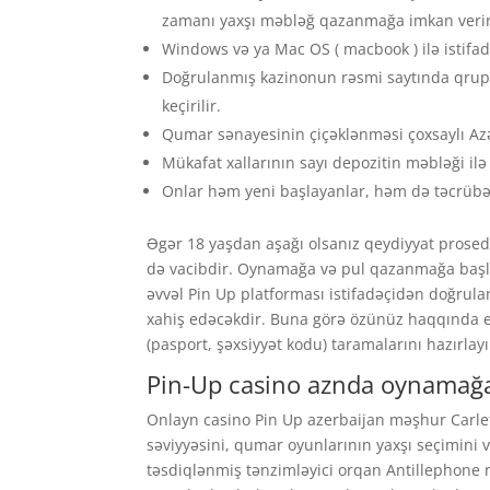
zamanı yaxşı məbləğ qazanmağa imkan verir
Windows və ya Mac OS ( macbook ) ilə istifad
Doğrulanmış kazinonun rəsmi saytında qrup
keçirilir.
Qumar sənayesinin çiçəklənməsi çoxsaylı Az
Mükafat xallarının sayı depozitin məbləği ilə
Onlar həm yeni başlayanlar, həm də təcrübəl
Əgər 18 yaşdan aşağı olsanız qeydiyyat prose
də vacibdir. Oynamağa və pul qazanmağa başla
əvvəl Pin Up platforması istifadəçidən doğrul
xahiş edəcəkdir. Buna görə özünüz haqqında e
(pasport, şəxsiyyət kodu) taramalarını hazırlay
Pin-Up casino aznda oynamağa
Onlayn casino Pin Up azerbaijan məşhur Carlet
səviyyəsini, qumar oyunlarının yaxşı seçimini 
təsdiqlənmiş tənzimləyici orqan Antillephone 