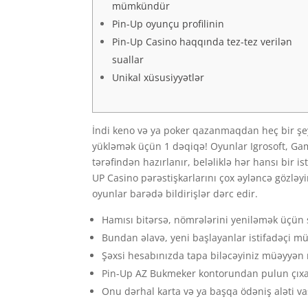
mümkündür
Pin-Up oyunçu profilinin
Pin-Up Casino haqqında tez-tez verilən
suallar
Unikal xüsusiyyətlər
İndi keno və ya poker qazanmaqdan heç bir şey 
yükləmək üçün 1 dəqiqə! Oyunlar Igrosoft, Ga
tərəfindən hazırlanır, beləliklə hər hansı bir i
UP Casino pərəstişkarlarını çox əyləncə gözləy
oyunlar barədə bildirişlər dərc edir.
Hamısı bitərsə, nömrələrini yeniləmək üçün 
Bundan əlavə, yeni başlayanlar istifadəçi müqa
Şəxsi hesabınızda tapa biləcəyiniz müəyyən
Pin-Up AZ Bukmeker kontorundan pulun çıxar
Onu dərhal karta və ya başqa ödəniş aləti vas