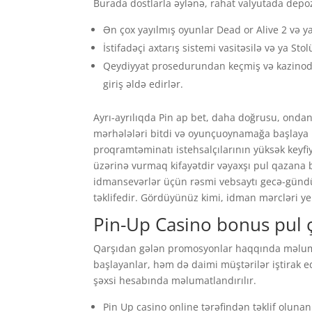
Burada dostlarla əylənə, rahat valyutada depozi
Ən çox yayılmış oyunlar Dead or Alive 2 və y
İstifadəçi axtarış sistemi vasitəsilə və ya S
Qeydiyyat prosedurundan keçmiş və kazinoda 
giriş əldə edirlər.
Ayrı-ayrılıqda Pin ap bet, daha doğrusu, onda
mərhələləri bitdi və oyunçuoynamağa başlaya bi
proqramtəminatı istehsalçılarının yüksək keyfiy
üzərinə vurmaq kifayətdir vəyaxşı pul qazana 
idmansevərlər üçün rəsmi vebsaytı gecə-gündü
təklifedir. Gördüyünüz kimi, idman mərcləri y
Pin-Up Casino bonus pul çı
Qarşıdan gələn promosyonlar haqqında məlum
başlayanlar, həm də daimi müştərilər iştirak 
şəxsi hesabında məlumatlandırılır.
Pin Up casino online tərəfindən təklif olunan