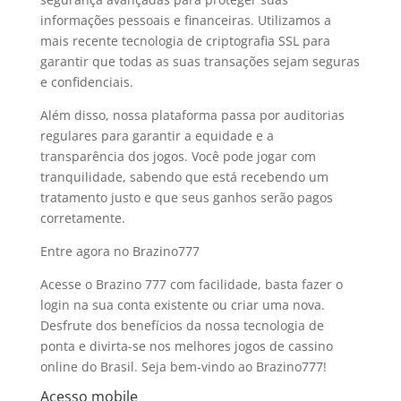
informações pessoais e financeiras. Utilizamos a
mais recente tecnologia de criptografia SSL para
garantir que todas as suas transações sejam seguras
e confidenciais.
Além disso, nossa plataforma passa por auditorias
regulares para garantir a equidade e a
transparência dos jogos. Você pode jogar com
tranquilidade, sabendo que está recebendo um
tratamento justo e que seus ganhos serão pagos
corretamente.
Entre agora no Brazino777
Acesse o Brazino 777 com facilidade, basta fazer o
login na sua conta existente ou criar uma nova.
Desfrute dos benefícios da nossa tecnologia de
ponta e divirta-se nos melhores jogos de cassino
online do Brasil. Seja bem-vindo ao Brazino777!
Acesso mobile