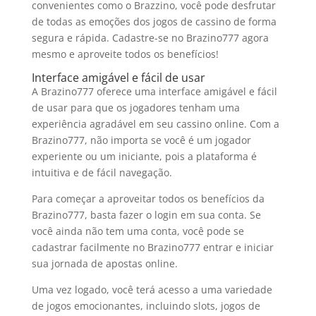
convenientes como o Brazzino, você pode desfrutar
de todas as emoções dos jogos de cassino de forma
segura e rápida. Cadastre-se no Brazino777 agora
mesmo e aproveite todos os benefícios!
Interface amigável e fácil de usar
A Brazino777 oferece uma interface amigável e fácil
de usar para que os jogadores tenham uma
experiência agradável em seu cassino online. Com a
Brazino777, não importa se você é um jogador
experiente ou um iniciante, pois a plataforma é
intuitiva e de fácil navegação.
Para começar a aproveitar todos os benefícios da
Brazino777, basta fazer o login em sua conta. Se
você ainda não tem uma conta, você pode se
cadastrar facilmente no Brazino777 entrar e iniciar
sua jornada de apostas online.
Uma vez logado, você terá acesso a uma variedade
de jogos emocionantes, incluindo slots, jogos de