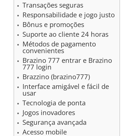
Transações seguras
Responsabilidade e jogo justo
Bônus e promoções
Suporte ao cliente 24 horas
Métodos de pagamento
convenientes
Brazino 777 entrar e Brazino
777 login
Brazzino (brazino777)
Interface amigável e fácil de
usar
Tecnologia de ponta
Jogos inovadores
Segurança avançada
Acesso mobile