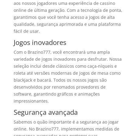
aos nossos jogadores uma experiência de cassino
online de última geração. Com a tecnologia de ponta,
garantimos que você tenha acesso a jogos de alta
qualidade, segurança aprimorada e uma plataforma
fácil de usar.
Jogos inovadores
Com o Brazino777, você encontrará uma ampla
variedade de jogos inovadores para desfrutar. Nossa
seleção inclui desde clássicos como caça-níqueis e
roleta até versões modernas de jogos de mesa como
blackjack e bacará. Todos os nossos jogos são
desenvolvidos por renomados provedores de
software, garantindo gráficos e animações
impressionantes.
Segurança avançada
Sabemos o quão importante é a segurança ao jogar
online. No Brazino777, implementamos medidas de
segurança avançadas para proteger suas