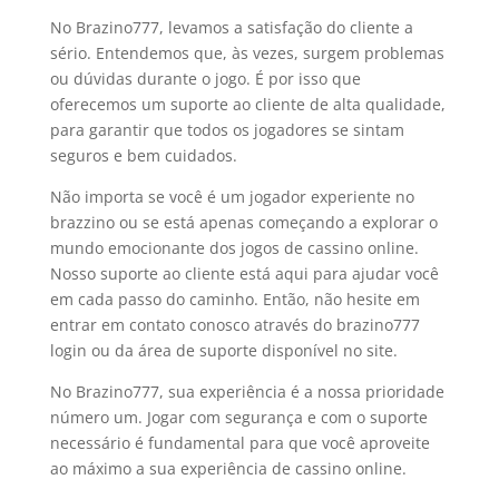
No Brazino777, levamos a satisfação do cliente a
sério. Entendemos que, às vezes, surgem problemas
ou dúvidas durante o jogo. É por isso que
oferecemos um suporte ao cliente de alta qualidade,
para garantir que todos os jogadores se sintam
seguros e bem cuidados.
Não importa se você é um jogador experiente no
brazzino ou se está apenas começando a explorar o
mundo emocionante dos jogos de cassino online.
Nosso suporte ao cliente está aqui para ajudar você
em cada passo do caminho. Então, não hesite em
entrar em contato conosco através do brazino777
login ou da área de suporte disponível no site.
No Brazino777, sua experiência é a nossa prioridade
número um. Jogar com segurança e com o suporte
necessário é fundamental para que você aproveite
ao máximo a sua experiência de cassino online.