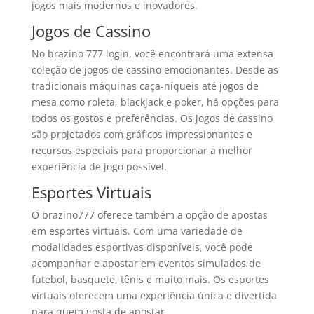
jogos mais modernos e inovadores.
Jogos de Cassino
No brazino 777 login, você encontrará uma extensa
coleção de jogos de cassino emocionantes. Desde as
tradicionais máquinas caça-níqueis até jogos de
mesa como roleta, blackjack e poker, há opções para
todos os gostos e preferências. Os jogos de cassino
são projetados com gráficos impressionantes e
recursos especiais para proporcionar a melhor
experiência de jogo possível.
Esportes Virtuais
O brazino777 oferece também a opção de apostas
em esportes virtuais. Com uma variedade de
modalidades esportivas disponíveis, você pode
acompanhar e apostar em eventos simulados de
futebol, basquete, tênis e muito mais. Os esportes
virtuais oferecem uma experiência única e divertida
para quem gosta de apostar.