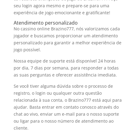
seu login agora mesmo e prepare-se para uma
experiência de jogo emocionante e gratificante!
Atendimento personalizado
No cassino online Brazino777, nós valorizamos cada
jogador e buscamos proporcionar um atendimento
personalizado para garantir a melhor experiência de
jogo possível.
Nossa equipe de suporte está disponível 24 horas
por dia, 7 dias por semana, para responder a todas
as suas perguntas e oferecer assistência imediata.
Se você tiver alguma dúvida sobre o processo de
registro, o login ou qualquer outra questão
relacionada à sua conta, o Brazino777 está aqui para
ajudar. Basta entrar em contato conosco através do
chat ao vivo, enviar um e-mail para o nosso suporte
ou ligar para o nosso número de atendimento ao
cliente.