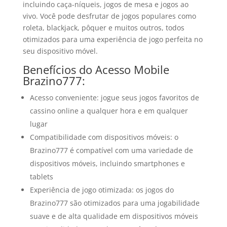
incluindo caça-níqueis, jogos de mesa e jogos ao
vivo. Você pode desfrutar de jogos populares como
roleta, blackjack, pôquer e muitos outros, todos
otimizados para uma experiência de jogo perfeita no
seu dispositivo móvel.
Benefícios do Acesso Mobile
Brazino777:
Acesso conveniente: jogue seus jogos favoritos de
cassino online a qualquer hora e em qualquer
lugar
Compatibilidade com dispositivos móveis: o
Brazino777 é compatível com uma variedade de
dispositivos móveis, incluindo smartphones e
tablets
Experiência de jogo otimizada: os jogos do
Brazino777 são otimizados para uma jogabilidade
suave e de alta qualidade em dispositivos móveis