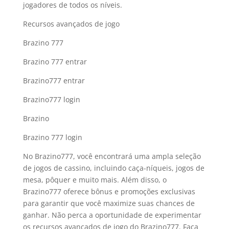
jogadores de todos os níveis.
Recursos avançados de jogo
Brazino 777
Brazino 777 entrar
Brazino777 entrar
Brazino777 login
Brazino
Brazino 777 login
No Brazino777, você encontrará uma ampla seleção
de jogos de cassino, incluindo caça-níqueis, jogos de
mesa, pôquer e muito mais. Além disso, o
Brazino777 oferece bônus e promoções exclusivas
para garantir que você maximize suas chances de
ganhar. Não perca a oportunidade de experimentar
os recursos avançados de jogo do Brazino777. Faça