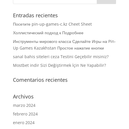
Entradas recientes
Посетите pin-up-games-c.kz Cheet Sheet
Холлистический подход к Подробнее
Инструменты мирового класса Сделайте Игры на Pin-
Up Games Kazakhstan Простое нажатие кнопки
sanal bahis siteleri ceza Testini Geçebilir misiniz?
Mostbet indir Sizi Değiştirmek İçin Ne Yapabilir?
Comentarios recientes
Archivos
marzo 2024
febrero 2024
enero 2024