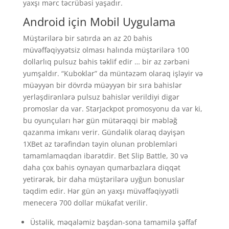
yaxşı mərc təcrübəsi yaşadır.
Android için Mobil Uygulama
Müştərilərə bir satırda ən az 20 bahis
müvəffəqiyyətsiz olması halında müştərilərə 100
dollarlıq pulsuz bahis təklif edir … bir az zərbəni
yumşaldır. “Kuboklar” da müntəzəm olaraq işləyir və
müəyyən bir dövrdə müəyyən bir sıra bahislər
yerləşdirənlərə pulsuz bahislər verildiyi digər
promoslar da var. StarJackpot promosyonu da var ki,
bu oyunçuları hər gün mütərəqqi bir məbləğ
qazanma imkanı verir. Gündəlik olaraq dəyişən
1XBet az tərəfindən təyin olunan problemləri
tamamlamaqdan ibarətdir. Bet Slip Battle, 30 və
daha çox bahis oynayan qumarbazlara diqqət
yetirərək, bir daha müştərilərə uyğun bonuslar
təqdim edir. Hər gün ən yaxşı müvəffəqiyyətli
menecerə 700 dollar mükafat verilir.
Üstəlik, məqaləmiz başdan-sona tamamilə şəffaf