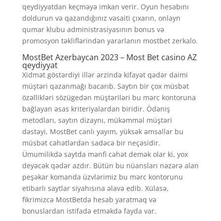
qeydiyyatdan keçməyə imkan verir. Oyun hesabını
doldurun və qazandığınız vəsaiti çıxarın, onlayn
qumar klubu administrasiyasının bonus və
promosyon təkliflərindən yararlanın mostbet zerkalo.
MostBet Azerbaycan 2023 – Most Bet casino AZ
qeydiyyat
Xidmət göstərdiyi illər ərzində kifayət qədər daimi
müştəri qazanmağı bacarıb. Saytın bir çox müsbət
özəllikləri sözügedən müştəriləri bu mərc kontoruna
bağlayan əsas kriteriyalardan biridir. Ödəniş
metodları, saytın dizaynı, mükəmməl müştəri
dəstəyi, MostBet canlı yayım, yüksək əmsallar bu
müsbət cəhətlərdən sadəcə bir neçəsidir.
Ümumilikdə saytda mənfi cəhət demək olar ki, yox
deyəcək qədər azdır. Bütün bu nüansları nəzərə alan
peşəkar komanda üzvlərimiz bu mərc kontorunu
etibarlı saytlar siyahısına əlavə edib. Xülasə,
fikrimizcə MostBetdə hesab yaratmaq və
bonuslardan istifadə etməkdə fayda var.