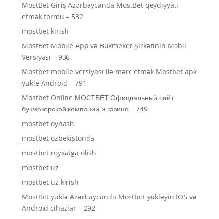
MostBet Giriş Azərbaycanda MostBet qeydiyyatı
etmək formu – 532
mostbet kirish
MostBet Mobile App və Bukmeker Şirkətinin Mobil
Versiyası – 936
Mostbet mobile versiyası ilə mərc etmək Mostbet apk
yukle Android – 791
Mostbet Online МОСТБЕТ Официальный сайт
букмекерской компании и казино – 749
mostbet oynash
mostbet ozbekistonda
mostbet royxatga olish
mostbet uz
mostbet uz kirish
MostBet yüklə Azərbaycanda Mostbet yükləyin IOS və
Android cihazlar – 292