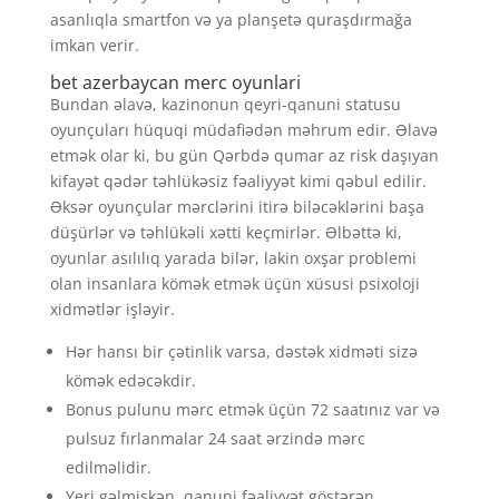
asanlıqla smartfon və ya planşetə quraşdırmağa
imkan verir.
bet azerbaycan merc oyunlari
Bundan əlavə, kazinonun qeyri-qanuni statusu
oyunçuları hüquqi müdafiədən məhrum edir. Əlavə
etmək olar ki, bu gün Qərbdə qumar az risk daşıyan
kifayət qədər təhlükəsiz fəaliyyət kimi qəbul edilir.
Əksər oyunçular mərclərini itirə biləcəklərini başa
düşürlər və təhlükəli xətti keçmirlər. Əlbəttə ki,
oyunlar asılılıq yarada bilər, lakin oxşar problemi
olan insanlara kömək etmək üçün xüsusi psixoloji
xidmətlər işləyir.
Hər hansı bir çətinlik varsa, dəstək xidməti sizə
kömək edəcəkdir.
Bonus pulunu mərc etmək üçün 72 saatınız var və
pulsuz fırlanmalar 24 saat ərzində mərc
edilməlidir.
Yeri gəlmişkən, qanuni fəaliyyət göstərən