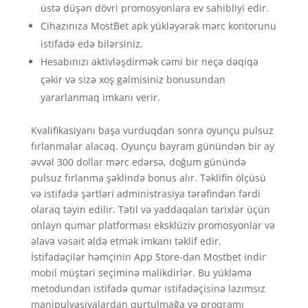
üstə düşən dövri promosyonlara ev sahibliyi edir.
Cihazınıza MostBet apk yükləyərək mərc kontorunu
istifadə edə bilərsiniz.
Hesabınızı aktivləşdirmək cəmi bir neçə dəqiqə
çəkir və sizə xoş gəlmisiniz bonusundan
yararlanmaq imkanı verir.
Kvalifikasiyanı başa vurduqdan sonra oyunçu pulsuz
fırlanmalar alacaq. Oyunçu bayram günündən bir ay
əvvəl 300 dollar mərc edərsə, doğum günündə
pulsuz fırlanma şəklində bonus alır. Təklifin ölçüsü
və istifadə şərtləri administrasiya tərəfindən fərdi
olaraq təyin edilir. Tətil və yaddaqalan tarixlər üçün
onlayn qumar platforması eksklüziv promosyonlar və
əlavə vəsait əldə etmək imkanı təklif edir.
İstifadəçilər həmçinin App Store-dan Mostbet indir
mobil müştəri seçiminə malikdirlər. Bu yükləmə
metodundan istifadə qumar istifadəçisinə lazımsız
manipulyasiyalardan qurtulmağa və proqramı