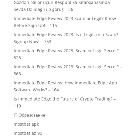
Gözdən əlillər üçün Respublika Kitabxanasında
Sevda Dəlidağlı ilə görüş – 26
Immediate Edge Review 2023 Scam or Legit? Know
Before Sign Up! – 115
Immediate Edge Review 2023: Is it Legit, or a Scam?
Signup Now! – 753
Immediate Edge Review 2023: Scam or Legit Secret? –
526
Immediate Edge Review 2023: Scam or Legit Secret? –
863
Immediate Edge Review: How Immediate Edge App
Software Works? – 164
Is Immediate Edge the Future of Crypto Trading? –
119
IT Образование
mostbet apk
mostbet az 90