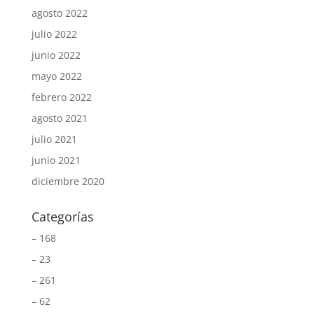
agosto 2022
julio 2022
junio 2022
mayo 2022
febrero 2022
agosto 2021
julio 2021
junio 2021
diciembre 2020
Categorías
– 168
– 23
– 261
– 62