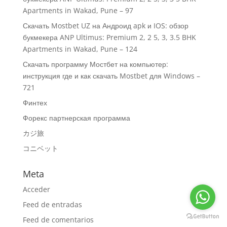
Apartments in Wakad, Pune – 97
Скачать Mostbet UZ на Андроид apk и IOS: обзор
букмекера ANP Ultimus: Premium 2, 2 5, 3, 3.5 BHK
Apartments in Wakad, Pune – 124
Скачать программу Мостбет на компьютер:
инструкция где и как скачать Mostbet для Windows –
721
Финтех
Форекс партнерская программа
カジ旅
コニベット
Meta
Acceder
Feed de entradas
Feed de comentarios