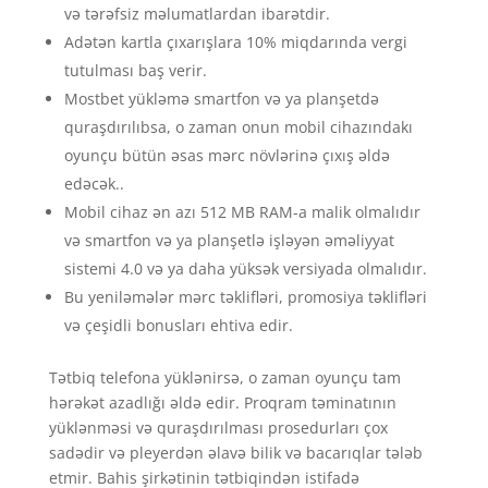
və tərəfsiz məlumatlardan ibarətdir.
Adətən kartla çıxarışlara 10% miqdarında vergi
tutulması baş verir.
Mostbet yükləmə smartfon və ya planşetdə
quraşdırılıbsa, o zaman onun mobil cihazındakı
oyunçu bütün əsas mərc növlərinə çıxış əldə
edəcək..
Mobil cihaz ən azı 512 MB RAM-a malik olmalıdır
və smartfon və ya planşetlə işləyən əməliyyat
sistemi 4.0 və ya daha yüksək versiyada olmalıdır.
Bu yeniləmələr mərc təklifləri, promosiya təklifləri
və çeşidli bonusları ehtiva edir.
Tətbiq telefona yüklənirsə, o zaman oyunçu tam
hərəkət azadlığı əldə edir. Proqram təminatının
yüklənməsi və quraşdırılması prosedurları çox
sadədir və pleyerdən əlavə bilik və bacarıqlar tələb
etmir. Bahis şirkətinin tətbiqindən istifadə