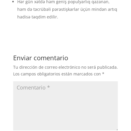
Hər gün xətdə həm geniş populyarlıq qazanan,
həm də təcrübəli pərəstişkarlar üçün mindən artıq
hadisə təqdim edilir.
Enviar comentario
Tu dirección de correo electrónico no será publicada.
Los campos obligatorios están marcados con
*