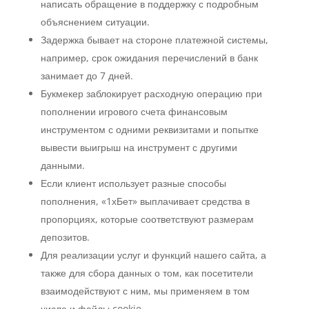
написать обращение в поддержку с подробным
объяснением ситуации.
Задержка бывает на стороне платежной системы,
например, срок ожидания перечислений в банк
занимает до 7 дней.
Букмекер заблокирует расходную операцию при
пополнении игрового счета финансовым
инструментом с одними реквизитами и попытке
вывести выигрыш на инструмент с другими
данными.
Если клиент использует разные способы
пополнения, «1хБет» выплачивает средства в
пропорциях, которые соответствуют размерам
депозитов.
Для реализации услуг и функций нашего сайта, а
также для сбора данных о том, как посетители
взаимодействуют с ним, мы применяем в том
числе и файлы cookie.