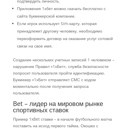
подтвердить личность.
Приложения 1хбет можно скачать бесплатно с
сайта букмекерской компании.
Если игрок использует Sim-карту, которая
принадлежит другому человеку, необходимо
переоформить договор на оказание услуг сотовой
связи на свое имя.
Создание нескольких учетных записей 1 человеком –
нарушение Правил «1хБет», служба безопасности
попросит пользователя пройти идентификацию.
Букмекер «1хБет» отправляет СМС с кодом
моментально после получения запроса
пользователя.
Bet – лидер на мировом рынке
спортивных ставок
Пример 1xBet ставки – в начале футбольного матча
поставить на исход первого тайма. Окошко с