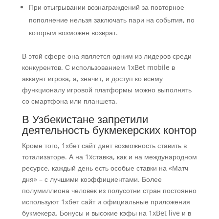
При отыгрывании вознаграждений за повторное
пополнение нельзя заключать пари на события, по
которым возможен возврат.
В этой сфере она является одним из лидеров среди
конкурентов. С использованием 1xBet mobile в
аккаунт игрока, а, значит, и доступ ко всему
функционалу игровой платформы можно выполнять
со смартфона или планшета.
В Узбекистане запретили
деятельность букмекерских контор
Кроме того, 1хбет сайт дает возможность ставить в
тотализаторе. А на 1xставка, как и на международном
ресурсе, каждый день есть особые ставки на «Матч
дня» – с лучшими коэффициентами. Более
полумиллиона человек из полусотни стран постоянно
используют 1хбет сайт и официальные приложения
букмекера. Бонусы и высокие кэфы на 1xBet live и в