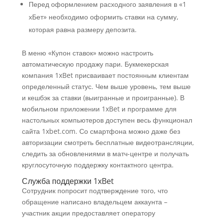
Перед оформлением расходного заявления в «1
хБет» необходимо оформить ставки на сумму,
которая равна размеру депозита.
В меню «Купон ставок» можно настроить
автоматическую продажу пари. Букмекерская
компания 1xBet присваивает постоянным клиентам
определенный статус. Чем выше уровень, тем выше
и кешбэк за ставки (выигранные и проигранные). В
мобильном приложении 1xBet и программе для
настольных компьютеров доступен весь функционал
сайта 1xbet.com. Со смартфона можно даже без
авторизации смотреть бесплатные видеотрансляции,
следить за обновлениями в матч-центре и получать
круглосуточную поддержку контактного центра.
Служба поддержки 1xBet
Сотрудник попросит подтверждение того, что
обращение написано владельцем аккаунта –
участник акции предоставляет оператору