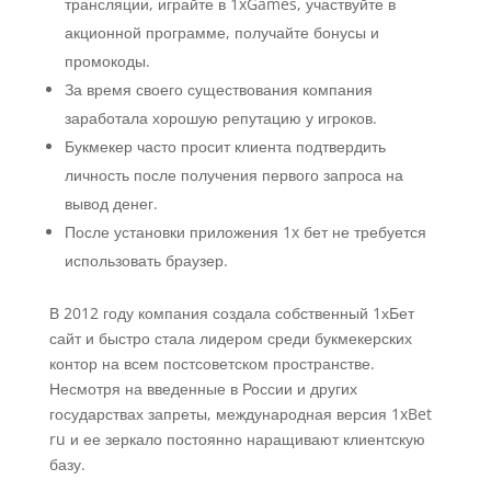
трансляции, играйте в 1xGames, участвуйте в
акционной программе, получайте бонусы и
промокоды.
За время своего существования компания
заработала хорошую репутацию у игроков.
Букмекер часто просит клиента подтвердить
личность после получения первого запроса на
вывод денег.
После установки приложения 1x бет не требуется
использовать браузер.
В 2012 году компания создала собственный 1хБет
сайт и быстро стала лидером среди букмекерских
контор на всем постсоветском пространстве.
Несмотря на введенные в России и других
государствах запреты, международная версия 1xBet
ru и ее зеркало постоянно наращивают клиентскую
базу.