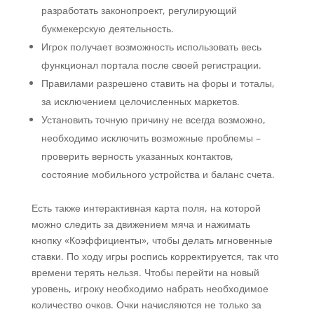
разработать законопроект, регулирующий
букмекерскую деятельность.
Игрок получает возможность использовать весь
функционал портала после своей регистрации.
Правилами разрешено ставить на форы и тоталы,
за исключением целочисленных маркетов.
Установить точную причину не всегда возможно,
необходимо исключить возможные проблемы –
проверить верность указанных контактов,
состояние мобильного устройства и баланс счета.
Есть также интерактивная карта поля, на которой
можно следить за движением мяча и нажимать
кнопку «Коэффициенты», чтобы делать мгновенные
ставки. По ходу игры роспись корректируется, так что
времени терять нельзя. Чтобы перейти на новый
уровень, игроку необходимо набрать необходимое
количество очков. Очки начисляются не только за