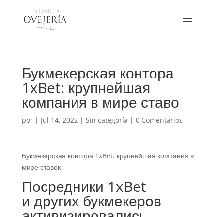
Букмекерская контора
1xBet: крупнейшая
компания в мире ставо
por
|
Jul 14, 2022
|
Sin categoría
|
0 Comentarios
Букмекерская контора 1xBet: крупнейшая компания в
мире ставок
Посредники 1xBet
и других букмекеров
активизировались