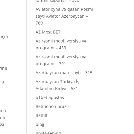
idman xəbərləri – 370
Aviator oyna və qazan Rəsmi
sayti Aviator Azerbaycan –
789
AZ Most BET
 için
Az rəsmi mobil versiya və
proqramı – 433
Az rəsmi mobil versiya və
proqramı – 791
rine
Azərbaycan mərc saytı – 315
,
Azərbaycan Türkiyə İş
umu
Adamları Birliyi – 531
b1bet apostas
Betmotion brazil
ına
Bettilt
nli
ksi
blog
Bookkeeping