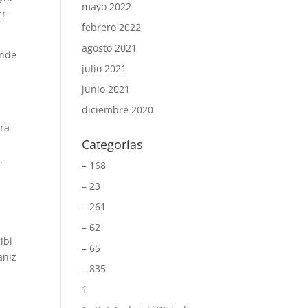
mayo 2022
er
febrero 2022
agosto 2021
inde
julio 2021
junio 2021
diciembre 2020
tra
Categorías
.
– 168
– 23
– 261
– 62
ibi
– 65
anız
– 835
1