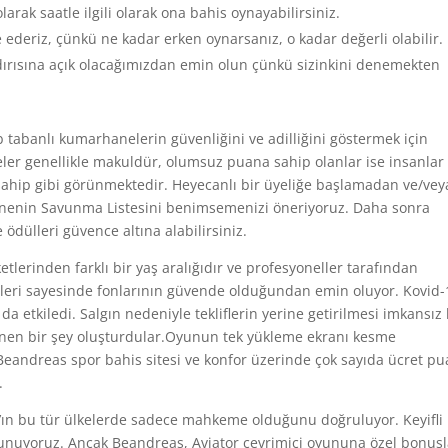
rak saatle ilgili olarak ona bahis oynayabilirsiniz.
 ederiz, çünkü ne kadar erken oynarsanız, o kadar değerli olabilir.
rısına açık olacağımızdan emin olun çünkü sizinkini denemekten
tabanlı kumarhanelerin güvenliğini ve adilliğini göstermek için
er genellikle makuldür, olumsuz puana sahip olanlar ise insanlar 
ahip gibi görünmektedir. Heyecanlı bir üyeliğe başlamadan ve/vey
enin Savunma Listesini benimsemenizi öneriyoruz. Daha sonra
ödülleri güvence altına alabilirsiniz.
lerinden farklı bir yaş aralığıdır ve profesyoneller tarafından
lemleri sayesinde fonlarının güvende olduğundan emin oluyor. Kovid-
 da etkiledi. Salgın nedeniyle tekliflerin yerine getirilmesi imkansız
 denen bir şey oluşturdular.Oyunun tek yükleme ekranı kesme
 Beandreas spor bahis sitesi ve konfor üzerinde çok sayıda ücret pu
.
’ın bu tür ülkelerde sadece mahkeme olduğunu doğruluyor. Keyifli 
ın sunuyoruz. Ancak Beandreas, Aviator çevrimiçi oyununa özel bonus