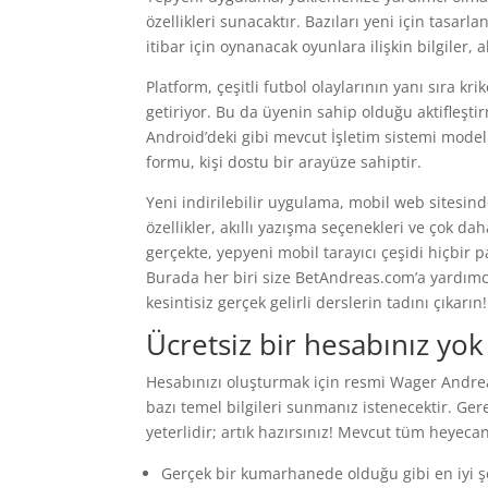
özellikleri sunacaktır. Bazıları yeni için tasarl
itibar için oynanacak oyunlara ilişkin bilgiler,
Platform, çeşitli futbol olaylarının yanı sıra k
getiriyor. Bu da üyenin sahip olduğu aktifleşti
Android’deki gibi mevcut İşletim sistemi mode
formu, kişi dostu bir arayüze sahiptir.
Yeni indirilebilir uygulama, mobil web sitesind
özellikler, akıllı yazışma seçenekleri ve çok da
gerçekte, yepyeni mobil tarayıcı çeşidi hiçbir
Burada her biri size BetAndreas.com’a yardımcı
kesintisiz gerçek gelirli derslerin tadını çıkarın!
Ücretsiz bir hesabınız yo
Hesabınızı oluşturmak için resmi Wager Andreas
bazı temel bilgileri sunmanız istenecektir. Ger
yeterlidir; artık hazırsınız! Mevcut tüm heyec
Gerçek bir kumarhanede olduğu gibi en iyi şe