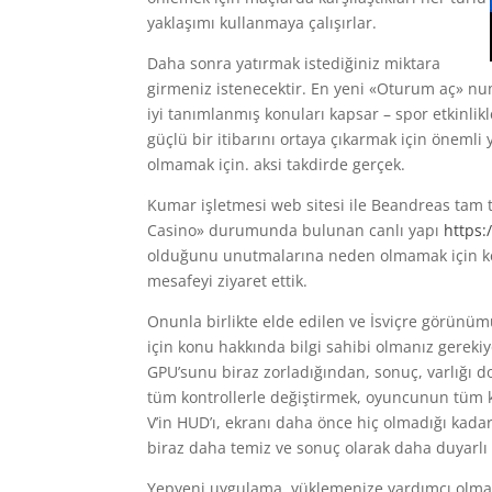
yaklaşımı kullanmaya çalışırlar.
Daha sonra yatırmak istediğiniz miktara
girmeniz istenecektir. En yeni «Oturum aç» n
iyi tanımlanmış konuları kapsar – spor etkinlikl
güçlü bir itibarını ortaya çıkarmak için öneml
olmamak için. aksi takdirde gerçek.
Kumar işletmesi web sitesi ile Beandreas tam t
Casino» durumunda bulunan canlı yapı
https:
olduğunu unutmalarına neden olmamak için kesi
mesafeyi ziyaret ettik.
Onunla birlikte elde edilen ve İsviçre görünümü
için konu hakkında bilgi sahibi olmanız gerek
GPU’sunu biraz zorladığından, sonuç, varlığı 
tüm kontrollerle değiştirmek, oyuncunun tüm 
V’in HUD’ı, ekranı daha önce hiç olmadığı kada
biraz daha temiz ve sonuç olarak daha duyarlı
Yepyeni uygulama, yüklemenize yardımcı olmak