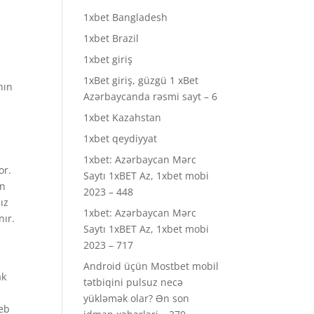
1xbet Bangladesh
1xbet Brazil
1xbet giriş
1xBet giriş, güzgü 1 xBet
nın
Azərbaycanda rəsmi sayt – 6
1xbet Kazahstan
1xbet qeydiyyat
1xbet: Azərbaycan Mərc
or.
Saytı 1xBET Az, 1xbet mobi
en
2023 – 448
ız
1xbet: Azərbaycan Mərc
nır.
Saytı 1xBET Az, 1xbet mobi
2023 – 717
Android üçün Mostbet mobil
ak
tətbiqini pulsuz necə
yükləmək olar? Ən son
web