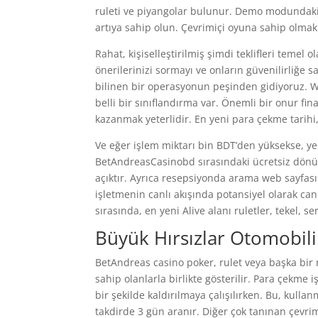
ruleti ve piyangolar bulunur. Demo modundaki s
artıya sahip olun. Çevrimiçi oyuna sahip olma
Rahat, kişiselleştirilmiş şimdi teklifleri temel ol
önerilerinizi sormayı ve onların güvenilirliğe s
bilinen bir operasyonun peşinden gidiyoruz. We
belli bir sınıflandırma var. Önemli bir onur fi
kazanmak yeterlidir. En yeni para çekme tarihi
Ve eğer işlem miktarı bin BDT’den yüksekse, y
BetAndreasCasinobd sırasındaki ücretsiz dönüş
açıktır. Ayrıca resepsiyonda arama web sayfas
işletmenin canlı akışında potansiyel olarak can
sırasında, en yeni Alive alanı ruletler, tekel, s
Büyük Hırsızlar Otomobil
BetAndreas casino poker, rulet veya başka bi
sahip olanlarla birlikte gösterilir. Para çekme i
bir şekilde kaldırılmaya çalışılırken. Bu, kullan
takdirde 3 gün aranır. Diğer çok tanınan çevrim