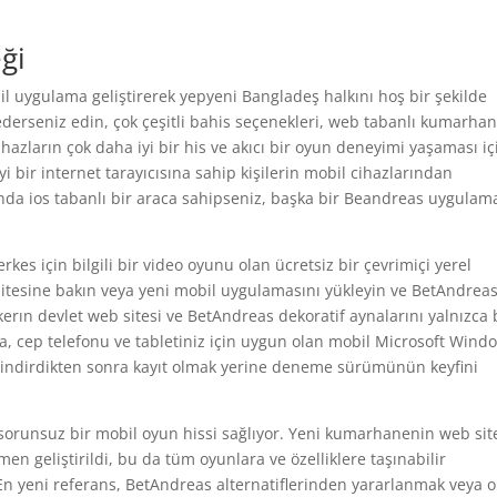
ği
bil uygulama geliştirerek yepyeni Bangladeş halkını hoş bir şekilde
derseniz edin, çok çeşitli bahis seçenekleri, web tabanlı kumarhan
azların çok daha iyi bir his ve akıcı bir oyun deneyimi yaşaması iç
iyi bir internet tarayıcısına sahip kişilerin mobil cihazlarından
ında ios tabanlı bir araca sahipseniz, başka bir Beandreas uygulam
kes için bilgili bir video oyunu olan ücretsiz bir çevrimiçi yerel
sine bakın veya yeni mobil uygulamasını yükleyin ve BetAndreas
erın devlet web sitesi ve BetAndreas dekoratif aynalarını yalnızca 
a, cep telefonu ve tabletiniz için uygun olan mobil Microsoft Wind
ımı indirdikten sonra kayıt olmak yerine deneme sürümünün keyfini
orunsuz bir mobil oyun hissi sağlıyor. Yeni kumarhanenin web sit
en geliştirildi, bu da tüm oyunlara ve özelliklere taşınabilir
 En yeni referans, BetAndreas alternatiflerinden yararlanmak veya 