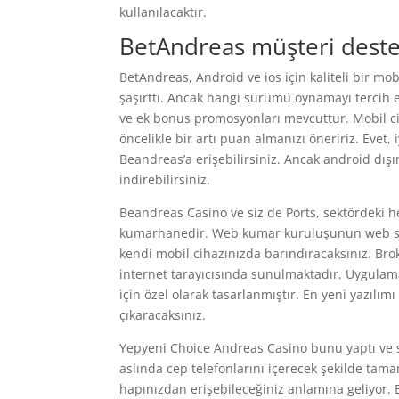
kullanılacaktır.
BetAndreas müşteri deste
BetAndreas, Android ve ios için kaliteli bir mo
şaşırttı. Ancak hangi sürümü oynamayı tercih e
ve ek bonus promosyonları mevcuttur. Mobil cih
öncelikle bir artı puan almanızı öneririz. Evet, 
Beandreas’a erişebilirsiniz. Ancak android dış
indirebilirsiniz.
Beandreas Casino ve siz de Ports, sektördeki her
kumarhanedir. Web kumar kuruluşunun web site
kendi mobil cihazınızda barındıracaksınız. Brok
internet tarayıcısında sunulmaktadır. Uygulam
için özel olarak tasarlanmıştır. En yeni yazıl
çıkaracaksınız.
Yepyeni Choice Andreas Casino bunu yaptı ve s
aslında cep telefonlarını içerecek şekilde tamam
hapınızdan erişebileceğiniz anlamına geliyor.