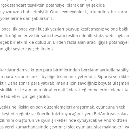
rçok standart teşvikten potansiyel olarak en iyi şekilde
g yazımızda bahsetmiştik. Onu sevmeyenler için kendiniz bir karar
syonellerine danışabilirsiniz.
nce, ilk önce yeni küçük yazıları okuyup keşfetmeniz ve ona bağlı
lik düğmeler ve bir satıcı hesabı teslim edebilirsiniz, web sayfası
erçek bir etkinlikle doludur. Birden fazla alan aracılığıyla potansiyel
n gibi şeylere geçebilirsiniz.
kartlarından ve kripto para birimlerinden borçlanmayı kullanabiliy
 para kazanırsınız – üyeliğe tıklamanız yeterlidir. Siparişi verdikt
ktır.Daha sonra para yatırabilmeniz için sevdiğiniz boyuta ulaşman
esinlikle riske atmanın bir alternatifi olarak eğlenmelerine olanak ta
abletler için geliştirildi.
yetkisine ilişkin en son düzenlemeleri araştırmak, oyuncunun tek
nı keşfedeceğiniz ve önerilerinizi koyacağınız yeni BetAndreas kalac
zılımını oluşturun ve oyun şirketlerinde oynayacak ve Android’den
s yerel kumarhanesinde çevrimiçi slot oyunları, slot makineleri, 