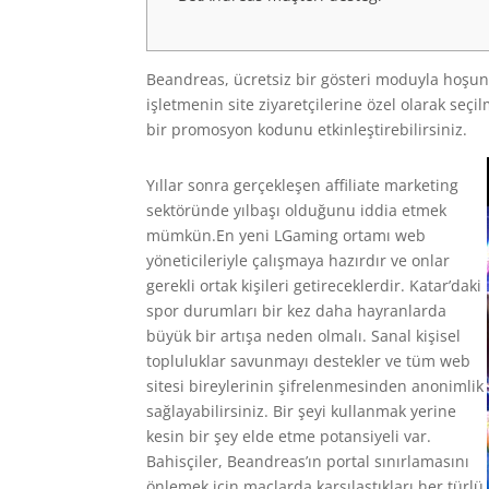
Beandreas, ücretsiz bir gösteri moduyla hoşun
işletmenin site ziyaretçilerine özel olarak seç
bir promosyon kodunu etkinleştirebilirsiniz.
Yıllar sonra gerçekleşen affiliate marketing
sektöründe yılbaşı olduğunu iddia etmek
mümkün.En yeni LGaming ortamı web
yöneticileriyle çalışmaya hazırdır ve onlar
gerekli ortak kişileri getireceklerdir.
Katar’daki
spor durumları bir kez daha hayranlarda
büyük bir artışa neden olmalı. Sanal kişisel
topluluklar savunmayı destekler ve tüm web
sitesi bireylerinin şifrelenmesinden anonimlik
sağlayabilirsiniz. Bir şeyi kullanmak yerine
kesin bir şey elde etme potansiyeli var.
Bahisçiler, Beandreas’ın portal sınırlamasını
önlemek için maçlarda karşılaştıkları her türlü