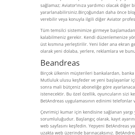
sağlamaz; Aviator’ınıza yardımcı olacak diğer bi
yararlanabilirsiniz.Birçoğundan daha önce blo
verebilir veya konuyla ilgili diğer Aviator profe
Tüm temsilci sistemimize girmeye başlamadan ö
kalabilmeniz gerekir. Kendi düzenlemenize yöne
üst kısmına yerleştirilir. Yeni lider ana ekran g
olarak yeni dolaba, yerlere, reklamlara ve bunu
Beandreas
Birçok ülkenin müşterileri bankalardan, banka 
Mutluluk ulusu keşfeder ve yeni başlayanlar için
sonra mali bütçeniz aboneliğe göre ayarlanaca
istenecektir. Bu özel özellik, oyuncuların sizi k
BetAndreas uygulamasının edinimi telefonlar ve t
Çevrimiçi kumar için kendisine sağlanan yargı 
sorumluluğudur. Başlangıç ​​olarak, kayıt ayarı
web sayfasını keşfedin. Yepyeni BetAndreas ya
uzakta web üzerinde barınacaksınız. BetAndrea