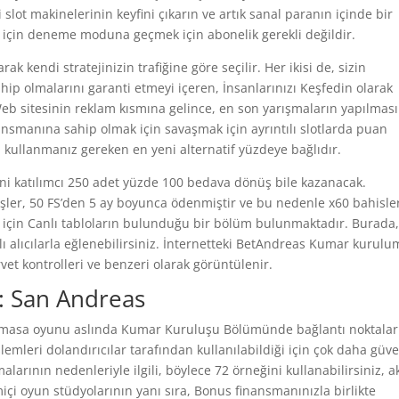
lot makinelerinin keyfini çıkarın ve artık sanal paranın içinde bir
k için deneme moduna geçmek için abonelik gerekli değildir.
arak kendi stratejinizin trafiğine göre seçilir. Her ikisi de, sizin
ahip olmalarını garanti etmeyi içeren, İnsanlarınızı Keşfedin olarak
b sitesinin reklam kısmına gelince, en son yarışmaların yapılması
nansmanına sahip olmak için savaşmak için ayrıntılı slotlarda puan
, kullanmanız gereken en yeni alternatif yüzdeye bağlıdır.
eni katılımcı 250 adet yüzde 100 bedava dönüş bile kazanacak.
ler, 50 FS’den 5 ay boyunca ödenmiştir ve bu nedenle x60 bahisle
ı için Canlı tabloların bulunduğu bir bölüm bulunmaktadır. Burada
lı alıcılarla eğlenebilirsiniz. İnternetteki BetAndreas Kumar kurul
ervet kontrolleri ve benzeri olarak görüntülenir.
i: San Andreas
r masa oyunu aslında Kumar Kuruluşu Bölümünde bağlantı noktalar
şlemleri dolandırıcılar tarafından kullanılabildiği için çok daha güve
malarının nedenleriyle ilgili, böylece 72 örneğini kullanabilirsiniz, a
içi oyun stüdyolarının yanı sıra, Bonus finansmanınızla birlikte