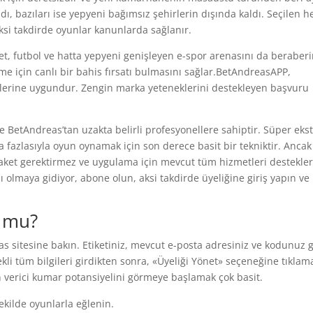
andı, bazıları ise yepyeni bağımsız şehirlerin dışında kaldı. Seçilen h
 aksi takdirde oyunlar kanunlarda sağlanır.
riket, futbol ve hatta yepyeni genişleyen e-spor arenasını da beraber
rme için canlı bir bahis fırsatı bulmasını sağlar.BetAndreasAPP,
llerine uygundur. Zengin marka yeteneklerini destekleyen başvuru
e BetAndreas’tan uzakta belirli profesyonellere sahiptir. Süper eks
ha fazlasıyla oyun oynamak için son derece basit bir tekniktir. Ancak
 paket gerektirmez ve uygulama için mevcut tüm hizmetleri destekler
 olmaya gidiyor, abone olun, aksi takdirde üyeliğine giriş yapın ve
k mu?
 sitesine bakın. Etiketiniz, mevcut e-posta adresiniz ve kodunuz g
ekli tüm bilgileri girdikten sonra, «Üyeliği Yönet» seçeneğine tıklam
an verici kumar potansiyelini görmeye başlamak çok basit.
kilde oyunlarla eğlenin.