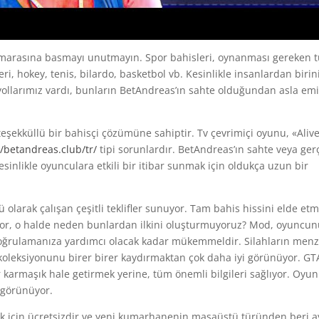
umarasına basmayı unutmayın. Spor bahisleri, oynanması gereken 
eri, hokey, tenis, bilardo, basketbol vb. Kesinlikle insanlardan birin
i yollarımız vardı, bunların BetAndreas’ın sahte olduğundan asla em
eşekküllü bir bahisçi çözümüne sahiptir. Tv çevrimiçi oyunu, «Aliv
//betandreas.club/tr/
tipi sorunlardır. BetAndreas’ın sahte veya ger
nlikle oyunculara etkili bir itibar sunmak için oldukça uzun bir
 olarak çalışan çeşitli teklifler sunuyor. Tam bahis hissini elde et
iyor, o halde neden bunlardan ilkini oluşturmuyoruz? Mod, oyuncu
doğrulamanıza yardımcı olacak kadar mükemmeldir. Silahların menzi
koleksiyonunu birer birer kaydırmaktan çok daha iyi görünüyor. GT
r karmaşık hale getirmek yerine, tüm önemli bilgileri sağlıyor. Oyun
 görünüyor.
 için ücretsizdir ve yeni kumarhanenin masaüstü türünden beri a