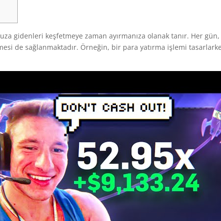
uza gidenleri keşfetmeye zaman ayırmanıza olanak tanır. Her gün, 
ilmesi de sağlanmaktadır. Örneğin, bir para yatırma işlemi tasarlark