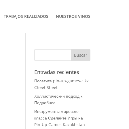
TRABAJOS REALIZADOS
NUESTROS VINOS
Entradas recientes
Посетите pin-up-games-c.kz
Cheet Sheet
Холлистический подход к
Подробнее
Инструменты мирового
класса Сделайте Игры на
Pin-Up Games Kazakhstan