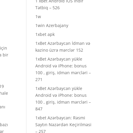
1 xBet Android iOS indir
Tətbiq – 526
1w
1win Azerbajany
1xbet apk
1xBet Azərbaycan İdman və
için
kazino üzrə mərclər 152
a bir
1xBet Azərbaycan yükle
Android və iPhone: bonus
100 , giriş, idman mərcləri –
271
19
1xBet Azərbaycan yükle
 hale
Android və iPhone: bonus
100 , giriş, idman mərcləri –
anı
847
1xbet Azərbaycan: Rəsmi
bazı
Saytın Nəzərdən Keçirilməsi
lar
– 257