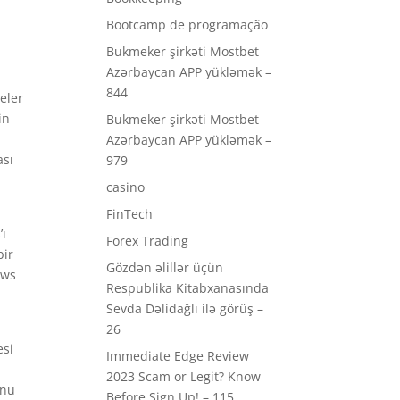
Bootcamp de programação
Bukmeker şirkəti Mostbet
Azərbaycan APP yükləmək –
844
eler
in
Bukmeker şirkəti Mostbet
Azərbaycan APP yükləmək –
ası
979
casino
FinTech
’ı
Forex Trading
bir
Gözdən əlillər üçün
ows
Respublika Kitabxanasında
Sevda Dəlidağlı ilə görüş –
26
esi
Immediate Edge Review
2023 Scam or Legit? Know
onu
Before Sign Up! – 115