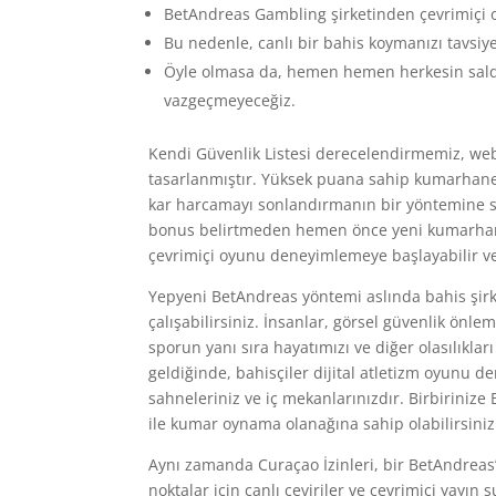
BetAndreas Gambling şirketinden çevrimiçi ola
Bu nedenle, canlı bir bahis koymanızı tavsiye
Öyle olmasa da, hemen hemen herkesin saldı
vazgeçmeyeceğiz.
Kendi Güvenlik Listesi derecelendirmemiz, web 
tasarlanmıştır. Yüksek puana sahip kumarhanel
kar harcamayı sonlandırmanın bir yöntemine s
bonus belirtmeden hemen önce yeni kumarhan
çevrimiçi oyunu deneyimlemeye başlayabilir ve 
Yepyeni BetAndreas yöntemi aslında bahis şirket
çalışabilirsiniz. İnsanlar, görsel güvenlik ön
sporun yanı sıra hayatımızı ve diğer olasılıkları
geldiğinde, bahisçiler dijital atletizm oyunu
sahneleriniz ve iç mekanlarınızdır. Birbirinize
ile kumar oynama olanağına sahip olabilirsiniz
Aynı zamanda Curaçao İzinleri, bir BetAndreas
noktalar için canlı çeviriler ve çevrimiçi yay