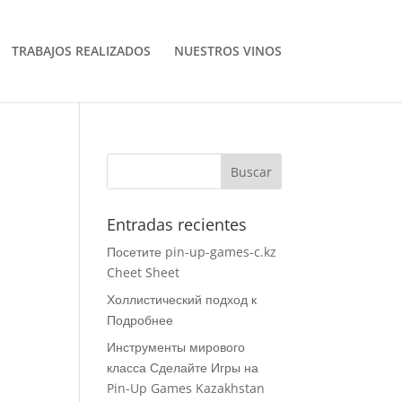
TRABAJOS REALIZADOS
NUESTROS VINOS
Entradas recientes
Посетите pin-up-games-c.kz
Cheet Sheet
Холлистический подход к
Подробнее
Инструменты мирового
класса Сделайте Игры на
Pin-Up Games Kazakhstan