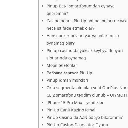
Pinup Bet-i smartfonumdan oynaya
bilərəmmi?
Casino bonus Pin Up online: onları ne vaxt
nece istifade etmek olar?
Hansı poker növləri var və onları necə
oynamaq olar?
Pin up casino-da yüksək keyfiyyətli oyun
slotlarında oynamaq
Mobil telefonlar
Рабочие зеркала Pin Up
Pinup idman mərcləri
Orta seqmentə aid olan yeni OnePlus Nor
CE 2 smartfonu təqdim olunub – QİYMƏTİ
iPhone 15 Pro Max – yeniliklər
Pin Up Canlı Kazino Icmalı
PinUp Casino-da AZN ödəyə bilərəmmi?
Pin Up Casino-Da Aviator Oyunu