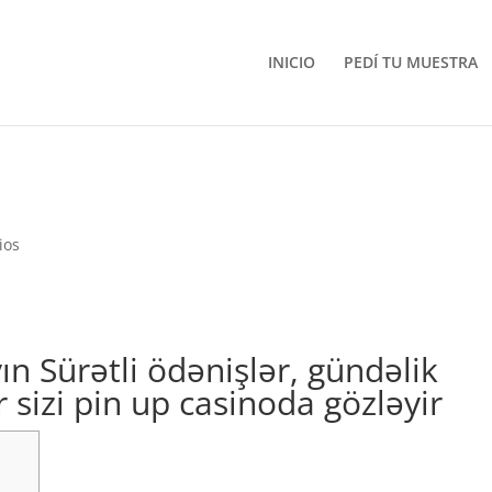
INICIO
PEDÍ TU MUESTRA
ios
n️ Sürətli ödənişlər, gündəlik
 sizi pin up casinoda gözləyir