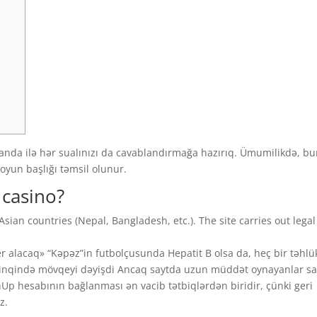
anda ilə hər sualınızı da cavablandırmağa hazırıq. Ümumilikdə, b
 oyun başlığı təmsil olunur.
 casino?
Asian countries (Nepal, Bangladesh, etc.). The site carries out legal
er alacaq» “Kəpəz”in futbolçusunda Hepatit B olsa da, heç bir təhlü
ytinqində mövqeyi dəyişdi Ancaq saytda uzun müddət oynayanlar sa
nUp hesabının bağlanması ən vacib tətbiqlərdən biridir, çünki geri
z.