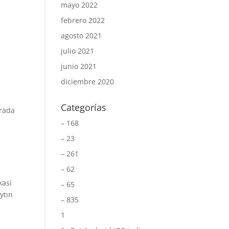
mayo 2022
febrero 2022
agosto 2021
julio 2021
junio 2021
diciembre 2020
Categorías
urada
– 168
– 23
– 261
– 62
kəsi
– 65
ytın
– 835
1