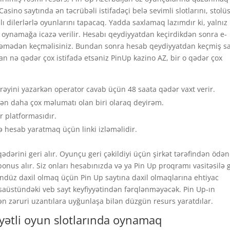
asino saytında ən təcrübəli istifadəçi belə sevimli slotlarını, stolü
lı dilerlərlə oyunlarını tapacaq. Yadda saxlamaq lazımdır ki, yalnız
 oynamağa icazə verilir. Hesabı qeydiyyatdan keçirdikdən sonra e-
qləmədən keçməlisiniz. Bundan sonra hesab qeydiyyatdan keçmiş say
an nə qədər çox istifadə etsəniz PinUp kazino AZ, bir o qədər çox
 rəyini yazarkən operator cavab üçün 48 saata qədər vaxt verir.
rən daha çox məlumatı olan biri olaraq deyirəm.
r platformasıdır.
ə hesab yaratmaq üçün linki izləməlidir.
dərini geri alır. Oyunçu geri çəkildiyi üçün şirkət tərəfindən ödən
nus alır. Siz onları hesabınızda və ya Pin Up proqramı vasitəsilə 
ündüz daxil olmaq üçün Pin Up saytına daxil olmaqlarına ehtiyac
asaüstündəki veb sayt keyfiyyətindən fərqlənməyəcək. Pin Up-ın
nilən zəruri uzantılara uyğunlaşa bilən düzgün resurs yaratdılar.
yyətli oyun slotlarında oynamaq