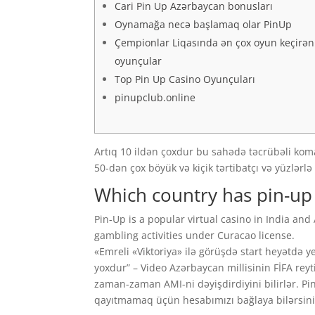
Cari Pin Up Azərbaycan bonusları
Oynamağa necə başlamaq olar PinUp
Çempionlar Liqasında ən çox oyun keçirən
oyunçular
Top Pin Up Casino Oyunçuları
pinupclub.online
Artıq 10 ildən çoxdur bu sahədə təcrübəli kom
50-dən çox böyük və kiçik tərtibatçı və yüzlərlə
Which country has pin-up
Pin-Up is a popular virtual casino in India and 
gambling activities under Curacao license.
«Emreli «Viktoriya» ilə görüşdə start heyətdə y
yoxdur” – Video Azərbaycan millisinin FİFA re
zaman-zaman AMI-ni dəyişdirdiyini bilirlər. Pi
qayıtmamaq üçün hesabımızı bağlaya bilərsini