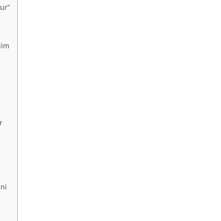
nur”
dim
r
ini