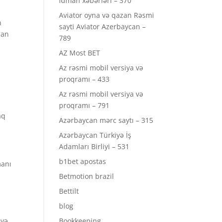
idman xəbərləri – 370
ı
Aviator oyna və qazan Rəsmi
n
sayti Aviator Azerbaycan –
man
789
AZ Most BET
Az rəsmi mobil versiya və
proqramı – 433
Az rəsmi mobil versiya və
proqramı – 791
aq
Azərbaycan mərc saytı – 315
Azərbaycan Türkiyə İş
Adamları Birliyi – 531
b1bet apostas
manı
Betmotion brazil
Bettilt
blog
 və
Bookkeeping