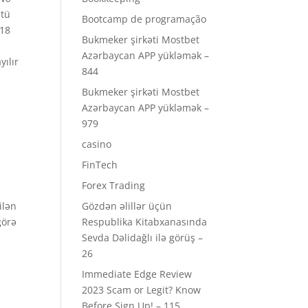
stü
Bootcamp de programação
 18
Bukmeker şirkəti Mostbet
Azərbaycan APP yükləmək –
ılır
844
Bukmeker şirkəti Mostbet
Azərbaycan APP yükləmək –
979
casino
FinTech
Forex Trading
ilən
Gözdən əlillər üçün
görə
Respublika Kitabxanasında
Sevda Dəlidağlı ilə görüş –
26
Immediate Edge Review
2023 Scam or Legit? Know
Before Sign Up! – 115