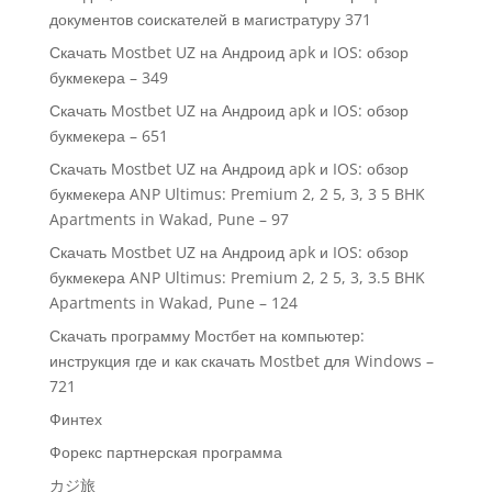
документов соискателей в магистратуру 371
Скачать Mostbet UZ на Андроид apk и IOS: обзор
букмекера – 349
Скачать Mostbet UZ на Андроид apk и IOS: обзор
букмекера – 651
Скачать Mostbet UZ на Андроид apk и IOS: обзор
букмекера ANP Ultimus: Premium 2, 2 5, 3, 3 5 BHK
Apartments in Wakad, Pune – 97
Скачать Mostbet UZ на Андроид apk и IOS: обзор
букмекера ANP Ultimus: Premium 2, 2 5, 3, 3.5 BHK
Apartments in Wakad, Pune – 124
Скачать программу Мостбет на компьютер:
инструкция где и как скачать Mostbet для Windows –
721
Финтех
Форекс партнерская программа
カジ旅