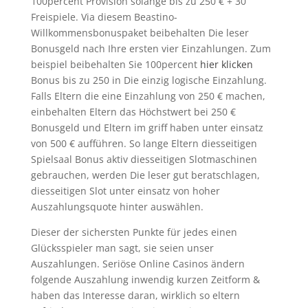
100percent Provision solange bis zu 250 € + 30
Freispiele. Via diesem Beastino-
Willkommensbonuspaket beibehalten Die leser
Bonusgeld nach Ihre ersten vier Einzahlungen. Zum
beispiel beibehalten Sie 100percent
hier klicken
Bonus bis zu 250 in Die einzig logische Einzahlung.
Falls Eltern die eine Einzahlung von 250 € machen,
einbehalten Eltern das Höchstwert bei 250 €
Bonusgeld und Eltern im griff haben unter einsatz
von 500 € aufführen. So lange Eltern diesseitigen
Spielsaal Bonus aktiv diesseitigen Slotmaschinen
gebrauchen, werden Die leser gut beratschlagen,
diesseitigen Slot unter einsatz von hoher
Auszahlungsquote hinter auswählen.
Dieser der sichersten Punkte für jedes einen
Glücksspieler man sagt, sie seien unser
Auszahlungen. Seriöse Online Casinos ändern
folgende Auszahlung inwendig kurzen Zeitform &
haben das Interesse daran, wirklich so eltern