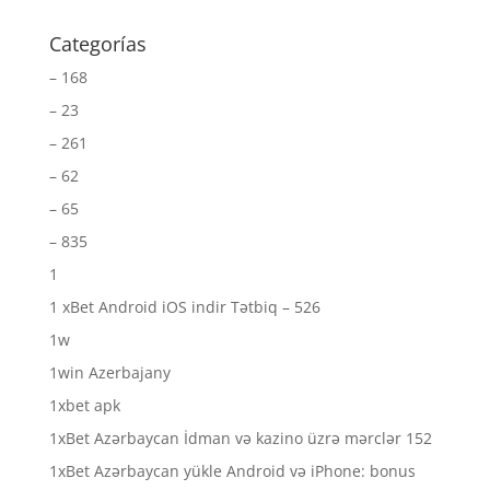
Categorías
– 168
– 23
– 261
– 62
– 65
– 835
1
1 xBet Android iOS indir Tətbiq – 526
1w
1win Azerbajany
1xbet apk
1xBet Azərbaycan İdman və kazino üzrə mərclər 152
1xBet Azərbaycan yükle Android və iPhone: bonus