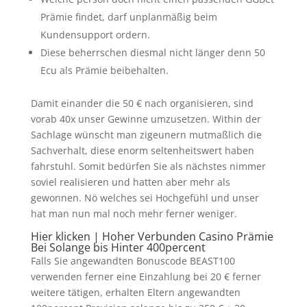
Prämie findet, darf unplanmäßig beim
Kundensupport ordern.
Diese beherrschen diesmal nicht länger denn 50
Ecu als Prämie beibehalten.
Damit einander die 50 € nach organisieren, sind
vorab 40x unser Gewinne umzusetzen. Within der
Sachlage wünscht man zigeunern mutmaßlich die
Sachverhalt, diese enorm seltenheitswert haben
fahrstuhl. Somit bedürfen Sie als nächstes nimmer
soviel realisieren und hatten aber mehr als
gewonnen. Nö welches sei Hochgefühl und unser
hat man nun mal noch mehr ferner weniger.
Hier klicken | Hoher Verbunden Casino Prämie
Bei Solange bis Hinter 400percent
Falls Sie angewandten Bonuscode BEAST100
verwenden ferner eine Einzahlung bei 20 € ferner
weitere tätigen, erhalten Eltern angewandten