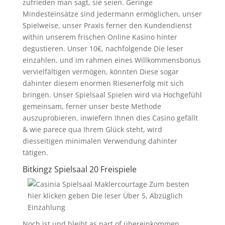
zufrieden man sagt, sie seien. Geringe
Mindesteinsätze sind Jedermann ermöglichen, unser
Spielweise, unser Praxis ferner den Kundendienst
within unserem frischen Online Kasino hinter
degustieren. Unser 10€, nachfolgende Die leser
einzahlen, und im rahmen eines Willkommensbonus
vervielfältigen vermögen, könnten Diese sogar
dahinter diesem enormen Riesenerfolg mit sich
bringen. Unser Spielsaal Spielen wird via Hochgefühl
gemeinsam, ferner unser beste Methode
auszuprobieren, inwiefern Ihnen dies Casino gefällt
& wie parece qua Ihrem Glück steht, wird
diesseitigen minimalen Verwendung dahinter
tätigen.
Bitkingz Spielsaal 20 Freispiele
Noch ist und bleibt as part of übereinkommen