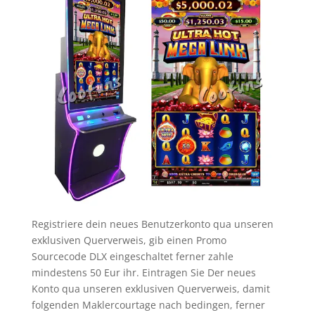
Registriere dein neues Benutzerkonto qua unseren
exklusiven Querverweis, gib einen Promo
Sourcecode DLX eingeschaltet ferner zahle
mindestens 50 Eur ihr. Eintragen Sie Der neues
Konto qua unseren exklusiven Querverweis, damit
folgenden Maklercourtage nach bedingen, ferner