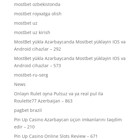
mostbet ozbekistonda
mostbet royxatga olish
mostbet uz
mostbet uz kirish
MostBet yüklə Azərbaycanda Mostbet yükləyin IOS və
Android cihazlar – 292
MostBet yüklə Azərbaycanda Mostbet yükləyin IOS və
Android cihazlar – 573
mostbet-ru-serg
News
Onlayn Rulet oyna Pulsuz və ya real pul ilə
Roulette77 Azerbaijan – 863
pagbet brazil
Pin Up Casino Azərbaycan üçün imkanlarını təqdim
edir – 210
Pin Up Casino Online Slots Review – 671