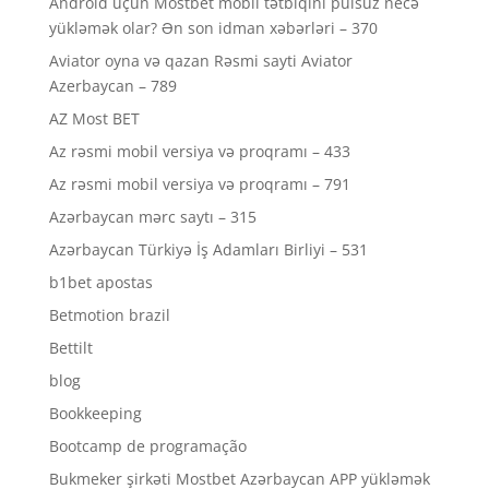
Android üçün Mostbet mobil tətbiqini pulsuz necə
yükləmək olar? Ən son idman xəbərləri – 370
Aviator oyna və qazan Rəsmi sayti Aviator
Azerbaycan – 789
AZ Most BET
Az rəsmi mobil versiya və proqramı – 433
Az rəsmi mobil versiya və proqramı – 791
Azərbaycan mərc saytı – 315
Azərbaycan Türkiyə İş Adamları Birliyi – 531
b1bet apostas
Betmotion brazil
Bettilt
blog
Bookkeeping
Bootcamp de programação
Bukmeker şirkəti Mostbet Azərbaycan APP yükləmək