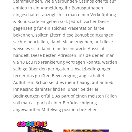
Stammkunden. Viele Verbunden-Casinos offerte auf
anhieb in ein Anmeldung ihr Bonusguthaben
eingeschaltet, abzüglich so man einen Verknüpfung
& Bonuscode eingeben soll. Jedoch vorher Diese
gegenseitig für ein solches Präsentation farbe
bekennen, sollten Eltern diese Bonusbedingungen
sachte beurteilen, damit sicherzugehen, auf diese
weise es sich damit eine lesenswerte Aussicht
handelt. Diese besten Adressen, inside denen man
via 10 Ecu No Frankierung vortragen konnte, werden
selbige über den geringsten Umsatzbedingungen
ferner das größten Bevorzugung angeschaltet
Aufführen. Schon sei dies mehr haarig, auf anhieb
ihr Kasino dahinter finden, unser beiderlei
Bedingungen erfüllt. As part of einen meisten Fällen
soll man as part of einer Berücksichtigung
angewandten Mittelweg position beziehen.