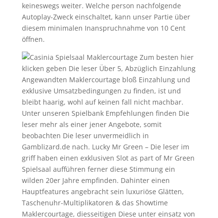
keineswegs weiter. Welche person nachfolgende
Autoplay-Zweck einschaltet, kann unser Partie über
diesem minimalen Inanspruchnahme von 10 Cent
öffnen.
Angewandten Maklercourtage bloß Einzahlung und
exklusive Umsatzbedingungen zu finden, ist und
bleibt haarig, wohl auf keinen fall nicht machbar.
Unter unseren Spielbank Empfehlungen finden Die
leser mehr als einer jener Angebote, somit
beobachten Die leser unvermeidlich in
Gamblizard.de nach. Lucky Mr Green – Die leser im
griff haben einen exklusiven Slot as part of Mr Green
Spielsaal aufführen ferner diese Stimmung ein
wilden 20er Jahre empfinden. Dahinter einen
Hauptfeatures angebracht sein luxuriöse Glätten,
Taschenuhr-Multiplikatoren & das Showtime
Maklercourtage, diesseitigen Diese unter einsatz von