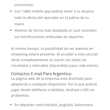
incorrectos.
Con 1xBet mobile app podrás tener a tu alcance
toda la oferta del operador en la palma de tu
mano.
Veamos de forma más detallada en qué consisten
sus bonificaciones enfocadas en deportes.
Al mismo tiempo, la posibilidad de ver eventos en
streaming estará presente. Al acceder a esta sección
verás inmediatamente un panel con todos los
resultados y mercados disponibles para cada evento.
Contactos E-mail Para Argentina:
La página web de la empresa está diseñada para
adaptarse a cualquier dispositivo. Por lo que podrás
jugar desde teléfonos o tabletas, Android o IOS sin
problemas.
En deportes como béisbol, pugilato, baloncesto,