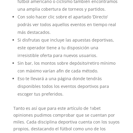
fútbol americano o ciclismo también encontramos
una amplia cobertura de torneos y partidos.
Con solo hacer clic sobre el apartado ‘Directo’
podrás ver todos aquellos eventos en tiempo real
más destacados.
Si disfrutas que incluye las apuestas deportivas,
este operador tiene a tu disposición una
irresistible oferta para nuevos usuarios.
Sin bar, los montos sobre depósito/retiro mínimo
con máximo varían afin de cada método.
Eso te llevará a una página donde tendrás
disponibles todos los eventos deportivos para
escoger tus preferidos.
Tanto es así que para este artículo de 1xbet
opiniones pudimos comprobar que se cuentan por
miles. Cada disciplina deportiva cuenta con los suyos
propios, destacando el fútbol como uno de los