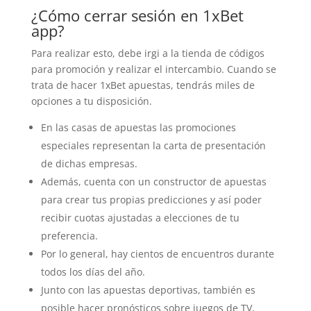
¿Cómo cerrar sesión en 1xBet
app?
Para realizar esto, debe irgi a la tienda de códigos
para promoción y realizar el intercambio. Cuando se
trata de hacer 1xBet apuestas, tendrás miles de
opciones a tu disposición.
En las casas de apuestas las promociones
especiales representan la carta de presentación
de dichas empresas.
Además, cuenta con un constructor de apuestas
para crear tus propias predicciones y así poder
recibir cuotas ajustadas a elecciones de tu
preferencia.
Por lo general, hay cientos de encuentros durante
todos los días del año.
Junto con las apuestas deportivas, también es
posible hacer pronósticos sobre juegos de TV,