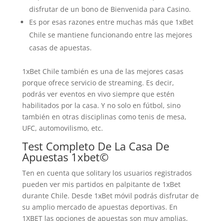
disfrutar de un bono de Bienvenida para Casino.
Es por esas razones entre muchas más que 1xBet
Chile se mantiene funcionando entre las mejores
casas de apuestas.
1xBet Chile también es una de las mejores casas
porque ofrece servicio de streaming. Es decir,
podrás ver eventos en vivo siempre que estén
habilitados por la casa. Y no solo en fútbol, sino
también en otras disciplinas como tenis de mesa,
UFC, automovilismo, etc.
Test Completo De La Casa De
Apuestas 1xbet©
Ten en cuenta que solitary los usuarios registrados
pueden ver mis partidos en palpitante de 1xBet
durante Chile. Desde 1xBet móvil podrás disfrutar de
su amplio mercado de apuestas deportivas. En
1XBET las opciones de apuestas son muy amplias,