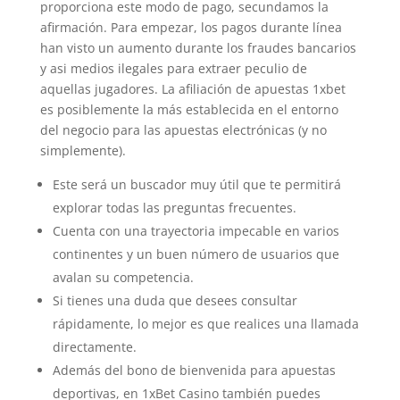
proporciona este modo de pago, secundamos la
afirmación. Para empezar, los pagos durante línea
han visto un aumento durante los fraudes bancarios
y asi medios ilegales para extraer peculio de
aquellas jugadores. La afiliación de apuestas 1xbet
es posiblemente la más establecida en el entorno
del negocio para las apuestas electrónicas (y no
simplemente).
Este será un buscador muy útil que te permitirá
explorar todas las preguntas frecuentes.
Cuenta con una trayectoria impecable en varios
continentes y un buen número de usuarios que
avalan su competencia.
Si tienes una duda que desees consultar
rápidamente, lo mejor es que realices una llamada
directamente.
Además del bono de bienvenida para apuestas
deportivas, en 1xBet Casino también puedes