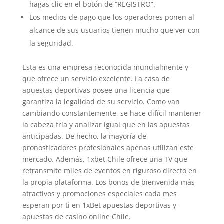
hagas clic en el botón de “REGISTRO”.
Los medios de pago que los operadores ponen al
alcance de sus usuarios tienen mucho que ver con
la seguridad.
Esta es una empresa reconocida mundialmente y
que ofrece un servicio excelente. La casa de
apuestas deportivas posee una licencia que
garantiza la legalidad de su servicio. Como van
cambiando constantemente, se hace difícil mantener
la cabeza fría y analizar igual que en las apuestas
anticipadas. De hecho, la mayoría de
pronosticadores profesionales apenas utilizan este
mercado. Además, 1xbet Chile ofrece una TV que
retransmite miles de eventos en riguroso directo en
la propia plataforma. Los bonos de bienvenida más
atractivos y promociones especiales cada mes
esperan por ti en 1xBet apuestas deportivas y
apuestas de casino online Chile.