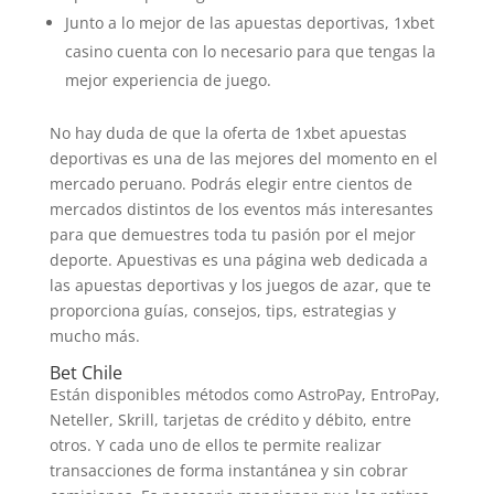
Junto a lo mejor de las apuestas deportivas, 1xbet
casino cuenta con lo necesario para que tengas la
mejor experiencia de juego.
No hay duda de que la oferta de 1xbet apuestas
deportivas es una de las mejores del momento en el
mercado peruano. Podrás elegir entre cientos de
mercados distintos de los eventos más interesantes
para que demuestres toda tu pasión por el mejor
deporte. Apuestivas es una página web dedicada a
las apuestas deportivas y los juegos de azar, que te
proporciona guías, consejos, tips, estrategias y
mucho más.
Bet Chile
Están disponibles métodos como AstroPay, EntroPay,
Neteller, Skrill, tarjetas de crédito y débito, entre
otros. Y cada uno de ellos te permite realizar
transacciones de forma instantánea y sin cobrar