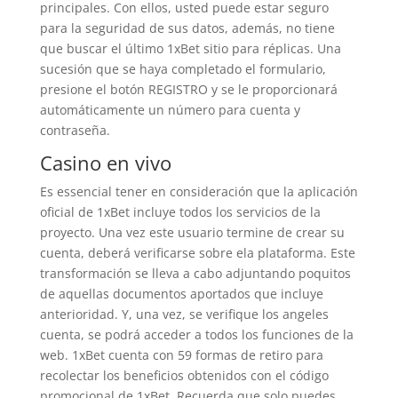
principales. Con ellos, usted puede estar seguro
para la seguridad de sus datos, además, no tiene
que buscar el último 1xBet sitio para réplicas. Una
sucesión que se haya completado el formulario,
presione el botón REGISTRO y se le proporcionará
automáticamente un número para cuenta y
contraseña.
Casino en vivo
Es essencial tener en consideración que la aplicación
oficial de 1xBet incluye todos los servicios de la
proyecto. Una vez este usuario termine de crear su
cuenta, deberá verificarse sobre ela plataforma. Este
transformación se lleva a cabo adjuntando poquitos
de aquellas documentos aportados que incluye
anterioridad. Y, una vez, se verifique los angeles
cuenta, se podrá acceder a todos los funciones de la
web. 1xBet cuenta con 59 formas de retiro para
recolectar los beneficios obtenidos con el código
promocional de 1xBet. Recuerda que solo puedes