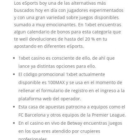
Los eSports boy una de las alternativas más
buscados hoy en día con jugadores experimentados
y con una gran variedad sobre juegos disponibles
sumado a muy emocionantes. En 1xbet encuentras
algun calendario de bonos para esta categoría que
te weil devoluciones de hasta del 20 % en tu
apostando en diferentes eSports.
1xbet casino es consciente de ello, de ahí que
lance ya distintas opciones para ello.
El código promocional 1xbet actualmente
disponible es 100MAX y se usa en el momento de
rellenar el formulario de registro en el ingreso a la
plataforma web del operador.
Esta casa de apuestas patrocina a equipos como el
FC Barcelona y otros equipos de la Premier League.
En el casino en vivo de Betway encuentras juegos
en los que eres atendido por crupieres
profesionales.