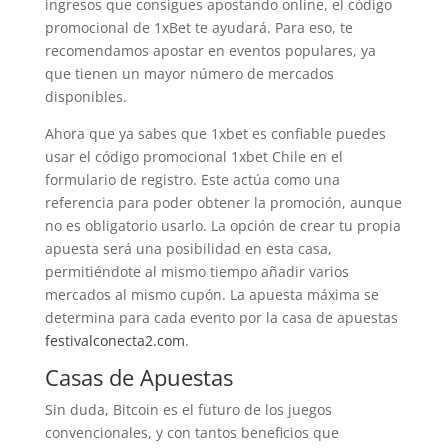
ingresos que consigues apostando online, el código
promocional de 1xBet te ayudará. Para eso, te
recomendamos apostar en eventos populares, ya
que tienen un mayor número de mercados
disponibles.
Ahora que ya sabes que 1xbet es confiable puedes
usar el código promocional 1xbet Chile en el
formulario de registro. Este actúa como una
referencia para poder obtener la promoción, aunque
no es obligatorio usarlo. La opción de crear tu propia
apuesta será una posibilidad en esta casa,
permitiéndote al mismo tiempo añadir varios
mercados al mismo cupón. La apuesta máxima se
determina para cada evento por la casa de apuestas
festivalconecta2.com
.
Casas de Apuestas
Sin duda, Bitcoin es el futuro de los juegos
convencionales, y con tantos beneficios que