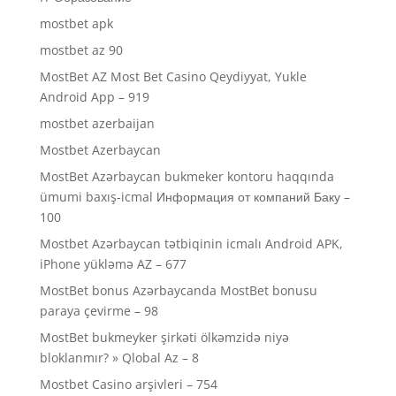
mostbet apk
mostbet az 90
MostBet AZ Most Bet Casino Qeydiyyat, Yukle
Android App – 919
mostbet azerbaijan
Mostbet Azerbaycan
MostBet Azərbaycan bukmeker kontoru haqqında
ümumi baxış-icmal Информация от компаний Баку –
100
Mostbet Azərbaycan tətbiqinin icmalı Android APK,
iPhone yükləmə AZ – 677
MostBet bonus Azərbaycanda MostBet bonusu
paraya çevirme – 98
MostBet bukmeyker şirkəti ölkəmzidə niyə
bloklanmır? » Qlobal Az – 8
Mostbet Casino arşivleri – 754