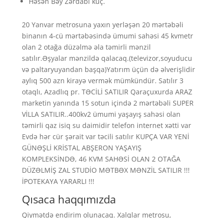
Həsən Bəy Zərdabi küç.
20 Yanvar metrosuna yaxın yerləşən 20 mərtəbəli
binanın 4-cü mərtəbəsində ümumi sahəsi 45 kvmetr
olan 2 otağa düzəlmə əla təmirli mənzil
satılır.Əşyalar mənzildə qalacaq.(televizor,soyuducu
və paltaryuyandan başqa)Yatırım üçün də əlverişlidir
aylıq 500 azn kirayə vermək mümkündür. Satılır 3
otaqlı, Azadlıq pr. TƏCİLİ SATILIR Qaraçuxurda ARAZ
marketin yanında 15 sotun içində 2 mərtəbəli SUPER
VİLLA SATILIR..400kv2 ümumi yaşayış sahəsi olan
təmirli qaz isiq su daimidir telefon internet xətti var
Evdə hər cür şərait var təcili satılır KUPÇA VAR YENİ
GÜNƏŞLİ KRİSTAL ABŞERON YAŞAYIŞ
KOMPLEKSİNDƏ, 46 KVM SAHƏSİ OLAN 2 OTAĞA
DÜZƏLMİŞ ZAL STUDİO MƏTBƏX MƏNZİL SATILIR !!!
İPOTEKAYA YARARLI !!!
Qısaca haqqımızda
Qiymətdə endirim olunacaq. Xalqlar metrosu,