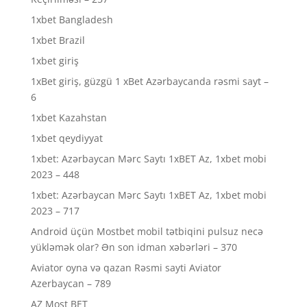
1xbet Bangladesh
1xbet Brazil
1xbet giriş
1xBet giriş, güzgü 1 xBet Azərbaycanda rəsmi sayt –
6
1xbet Kazahstan
1xbet qeydiyyat
1xbet: Azərbaycan Mərc Saytı 1xBET Az, 1xbet mobi
2023 – 448
1xbet: Azərbaycan Mərc Saytı 1xBET Az, 1xbet mobi
2023 – 717
Android üçün Mostbet mobil tətbiqini pulsuz necə
yükləmək olar? Ən son idman xəbərləri – 370
Aviator oyna və qazan Rəsmi sayti Aviator
Azerbaycan – 789
AZ Most BET