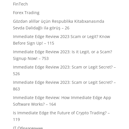
FinTech
Forex Trading
Gözdən əlillər üçün Respublika Kitabxanasında
Sevda Dəlidağlı ilə görüş – 26
Immediate Edge Review 2023 Scam or Legit? Know
Before Sign Up! – 115
Immediate Edge Review 2023: Is it Legit, or a Scam?
Signup Now! – 753
Immediate Edge Review 2023: Scam or Legit Secret? –
526
Immediate Edge Review 2023: Scam or Legit Secret? –
863
Immediate Edge Review: How Immediate Edge App
Software Works? – 164
Is Immediate Edge the Future of Crypto Trading? –
119
IT Образование