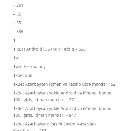
– 261
– 62
– 65
– 835
1
1 xBet Android iOS indir Tətbiq – 526
1w
1win Azerbajany
1xbet apk
1xBet Azərbaycan İdman və kazino üzrə mərclər 152
1xBet Azərbaycan yükle Android və iPhone: bonus
100 , giriş, idman mərcləri – 271
1xBet Azərbaycan yükle Android və iPhone: bonus
100 , giriş, idman mərcləri – 847
1xbet Azərbaycan: Rəsmi Saytın Nəzərdən
Keçirilməsi – 257