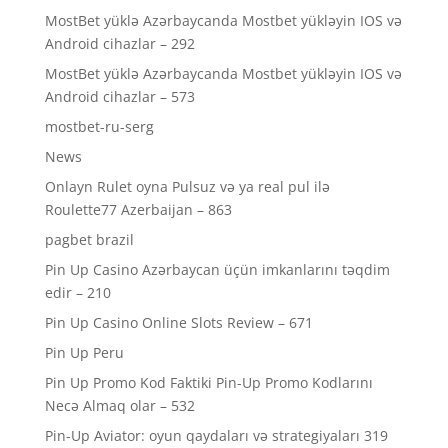
MostBet yüklə Azərbaycanda Mostbet yükləyin IOS və
Android cihazlar – 292
MostBet yüklə Azərbaycanda Mostbet yükləyin IOS və
Android cihazlar – 573
mostbet-ru-serg
News
Onlayn Rulet oyna Pulsuz və ya real pul ilə
Roulette77 Azerbaijan – 863
pagbet brazil
Pin Up Casino Azərbaycan üçün imkanlarını təqdim
edir – 210
Pin Up Casino Online Slots Review – 671
Pin Up Peru
Pin Up Promo Kod Faktiki Pin-Up Promo Kodlarını
Necə Almaq olar – 532
Pin-Up Aviator: oyun qaydaları və strategiyaları 319