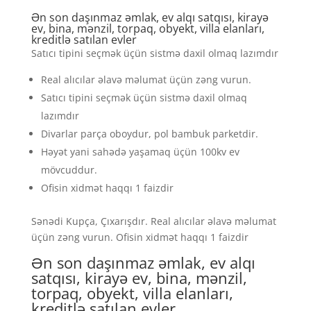
Ən son daşınmaz əmlak, ev alqı satqısı, kirayə
ev, bina, mənzil, torpaq, obyekt, villa elanları,
kreditlə satılan evler
Satıcı tipini seçmək üçün sistmə daxil olmaq lazımdır
Real alıcılar əlavə məlumat üçün zəng vurun.
Satıcı tipini seçmək üçün sistmə daxil olmaq
lazımdır
Divarlar parça oboydur, pol bambuk parketdir.
Həyət yani sahədə yaşamaq üçün 100kv ev
mövcuddur.
Ofisin xidmət haqqı 1 faizdir
Sənədi Kupça, Çıxarışdır. Real alıcılar əlavə məlumat
üçün zəng vurun. Ofisin xidmət haqqı 1 faizdir
Ən son daşınmaz əmlak, ev alqı
satqısı, kirayə ev, bina, mənzil,
torpaq, obyekt, villa elanları,
kreditlə satılan evler