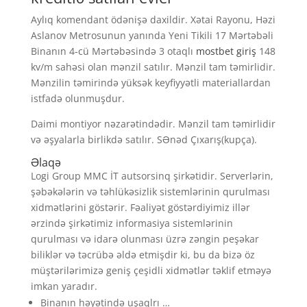
Aylıq komendant ödənişə daxildir. Xətai Rayonu, Həzi
Aslanov Metrosunun yanında Yeni Tikili 17 Mərtəbəli
Binanın 4-cü Mərtəbəsində 3 otaqlı
mostbet giriş
148
kv/m sahəsi olan mənzil satılır. Mənzil tam təmirlidir.
Mənzilin təmirində yüksək keyfiyyətli materiallardan
istfadə olunmuşdur.
Daimi montiyor nəzarətindədir. Mənzil tam təmirlidir
və əşyalarla birlikdə satılır. SƏnəd Çıxarış(kupça).
Əlaqə
Logi Group MMC İT autsorsinq şirkətidir. Serverlərin,
şəbəkələrin və təhlükəsizlik sistemlərinin qurulması
xidmətlərini göstərir. Fəaliyət göstərdiyimiz illər
ərzində şirkətimiz informasiya sistemlərinin
qurulması və idarə olunması üzrə zəngin peşəkar
biliklər və təcrübə əldə etmişdir ki, bu da bizə öz
müştərilərimizə geniş çeşidli xidmətlər təklif etməyə
imkan yaradır.
Binanın həyətində uşaqlrı …