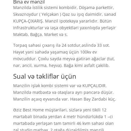
Bina ev mənzil
Mənzildə İstilik sistemi kombidir, Döşəmə parkettir,
Skvaznoydur ( Yelçəkən ) Qaz su işıq daimidir, sənəd
KUPÇA-ÇIXARIŞ. Mənzil ipotekaya yararlıdır. Bütün
infrastrukturlar və iaşə obyektləri yaxınlıqda yerləşir
Məktəb, Bağça, Market və s.
Torpaq sahəsi çıxarış ilə 24 sotdur,əslində 33 sot.
Həyət yani sahədə yaşamaq üçün 100kv ev
mövcuddur. Çoxlu sayda meyvə gətirən ağaclar (tut,
nar, əncil, xurma, heyva). Bağa kimi asfalt çəkilib.
Sual və təkliflər üçün
Mənzilin işlək kombi sistemi var və KUPÇALIDIR.
Mənzildə mətbəxtə və otaqlara ayrı pəncərə düşür.
Mənzilin açaıq eyvanıda var. Həsən Bəy Zərdabi küç.
Əziz Best Home müştəriləri, sizlərə yeni tikili 12
mərtəbəli binada yerdən 4 metr hündürlükdə 1 –ci
mərtəbədə yerləşən tam təmirli 46 kvm sahəsi olan
zal studio mətbəx, 2 otağa düzəldilmiş mənzili