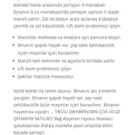
kontakt home arxasında yerləşən 9 mərtəbəli
binanın 9-cu mərtəbəsində yerləşən qanuni 5 otaqlı
mənzil satılır. Zal ilə otaqın arası açılaraq 4 otaqlıya
çevrilib və zal böyüdülüb. Lift daim problemsiz işliyir.
Mənzildə mətbəxtə və otaqlara ayrı pəncərə düşür.
Binanın qapalı həyəti var, yay vaxtı təhlükəsizlik
üçün maşınlar içəri buraxılmır.
Mənzil tam təmirlidir və əşyalarla birlikdə satılır.
Lift daim problemsiz işliyir.
Şəkillər mənzilə məxsusdur.
İstilik kombi ilə təmin olunur. Binanın altı 4 metrlik
qarajdır. Binanın qapalı həyəti var, yay vaxtı
təhlükəsizlik üçün maşınlar içəri buraxılmır. Binanın
həyətində uşaqlrı … TƏCİLİ DƏYƏRİNDƏN ÇOX UCUZ
QİYMƏTƏ SATILIR!!! Bağ Abşeron rayonu Novxanı
qəsəbəsində (Körpü marketə yaxın ərazidə) elitni
küçədə yerləşir.