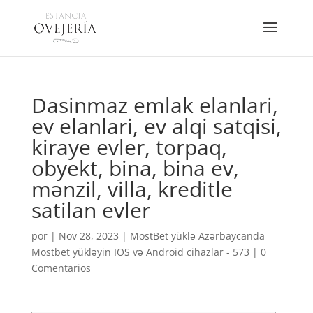
Dasinmaz emlak elanlari,
ev elanlari, ev alqi satqisi,
kiraye evler, torpaq,
obyekt, bina, bina ev,
mənzil, villa, kreditle
satilan evler
por
|
Nov 28, 2023
|
MostBet yüklə Azərbaycanda
Mostbet yükləyin IOS və Android cihazlar - 573
|
0
Comentarios