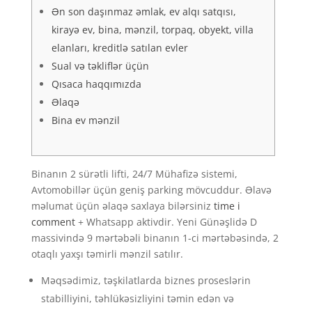
Ən son daşınmaz əmlak, ev alqı satqısı,
kirayə ev, bina, mənzil, torpaq, obyekt, villa
elanları, kreditlə satılan evler
Sual və təkliflər üçün
Qısaca haqqımızda
Əlaqə
Bina ev mənzil
Binanın 2 sürətli lifti, 24/7 Mühafizə sistemi,
Avtomobillər üçün geniş parking mövcuddur. Əlavə
məlumat üçün əlaqə saxlaya bilərsiniz
time i
comment
+ Whatsapp aktivdir. Yeni Günəşlidə D
massivində 9 mərtəbəli binanın 1-ci mərtəbəsində, 2
otaqlı yaxşı təmirli mənzil satılır.
Məqsədimiz, təşkilatlarda biznes proseslərin
stabilliyini, təhlükəsizliyini təmin edən və