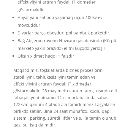
effektivliyini artıran faydalı IT xidmətlər
göstərməkdir.
Həyət yani sahədə yaşamaq üçün 100kv ev
mövcuddur.
Divarlar parça oboydur, pol bambuk parketdir.
Bağ Abşeron rayonu Novxanı qəsəbəsində (Körpü
marketə yaxın ərazidə) elitni küçədə yerləşir.
Ofisin xidmət haqqı 1 faizdir
Məqsədimiz, təşkilatlarda biznes proseslərin
stabilliyini, təhlükəsizliyini təmin edən və
effektivliyini artıran faydalı IT xidmətlər
göstərməkdir. 28 may metrosunun tam çıxışında elit
təbəqəli yeni binanın 12-ci mərtəbəsində sahəsi
172kvm qanuni 4 otaqlı əla təmirli mənzil əşyalarla
birlikdə satılır. Bina 24 saat mühafizə, kodlu qapı
sistemi, parking, sürətli liftlər və s. Ilə təmin olunub,
qaz, su, işıq daimidir.