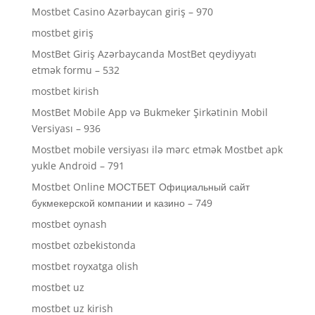
Mostbet Casino Azərbaycan giriş – 970
mostbet giriş
MostBet Giriş Azərbaycanda MostBet qeydiyyatı
etmək formu – 532
mostbet kirish
MostBet Mobile App və Bukmeker Şirkətinin Mobil
Versiyası – 936
Mostbet mobile versiyası ilə mərc etmək Mostbet apk
yukle Android – 791
Mostbet Online МОСТБЕТ Официальный сайт
букмекерской компании и казино – 749
mostbet oynash
mostbet ozbekistonda
mostbet royxatga olish
mostbet uz
mostbet uz kirish