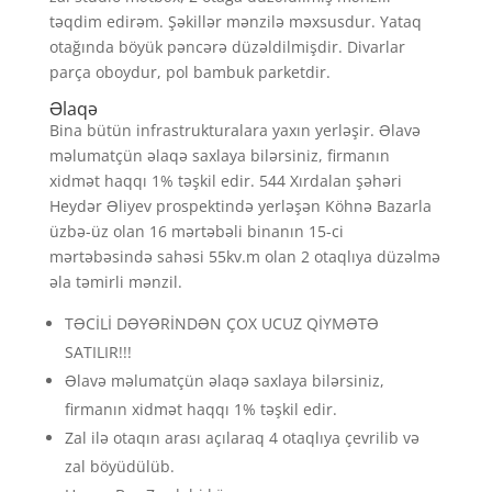
təqdim edirəm. Şəkillər mənzilə məxsusdur. Yataq
otağında böyük pəncərə düzəldilmişdir. Divarlar
parça oboydur, pol bambuk parketdir.
Əlaqə
Bina bütün infrastrukturalara yaxın yerləşir. Əlavə
məlumatçün əlaqə saxlaya bilərsiniz, firmanın
xidmət haqqı 1% təşkil edir. 544 Xırdalan şəhəri
Heydər Əliyev prospektində yerləşən Köhnə Bazarla
üzbə-üz olan 16 mərtəbəli binanın 15-ci
mərtəbəsində sahəsi 55kv.m olan 2 otaqlıya düzəlmə
əla təmirli mənzil.
TƏCİLİ DƏYƏRİNDƏN ÇOX UCUZ QİYMƏTƏ
SATILIR!!!
Əlavə məlumatçün əlaqə saxlaya bilərsiniz,
firmanın xidmət haqqı 1% təşkil edir.
Zal ilə otaqın arası açılaraq 4 otaqlıya çevrilib və
zal böyüdülüb.