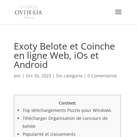
Exoty Belote et Coinche
en ligne Web, iOs et
Android
por
|
Oct 30, 2023
|
Sin categoría
|
0 Comentarios
Content
Top téléchargements Puzzle pour Windows
Télécharger Organisation de concours de
belote
Popularité et classements