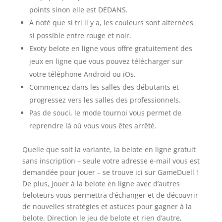
points sinon elle est DEDANS.
A noté que si tri il y a, les couleurs sont alternées
si possible entre rouge et noir.
Exoty belote en ligne vous offre gratuitement des
jeux en ligne que vous pouvez télécharger sur
votre téléphone Android ou iOs.
Commencez dans les salles des débutants et
progressez vers les salles des professionnels.
Pas de souci, le mode tournoi vous permet de
reprendre là où vous vous êtes arrêté.
Quelle que soit la variante, la belote en ligne gratuit
sans inscription – seule votre adresse e-mail vous est
demandée pour jouer – se trouve ici sur GameDuell !
De plus, jouer à la belote en ligne avec d’autres
beloteurs vous permettra d’échanger et de découvrir
de nouvelles stratégies et astuces pour gagner à la
belote. Direction le jeu de belote et rien d’autre,