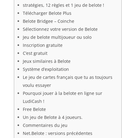
stratégies, 12 règles et 1 jeu de belote !
Télécharger Belote Plus
Belote Bridgee – Coinche
Sélectionnez votre version de Belote
Jeu de belote multijoueur ou solo
Inscription gratuite
C’est gratuit
Jeux similaires à Belote
Système d’exploitation
Le jeu de cartes français que tu as toujours
voulu essayer
Pourquoi jouer à la belote en ligne sur
LudiCash !
Free Belote
Un jeu de Belote à 4 joueurs.
Commentaires du jeu
Net.Belote : versions précédentes