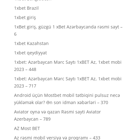
1xbet Brazil
1xbet giriş
1xBet giriş, güzgü 1 xBet Azərbaycanda rəsmi sayt –
6
1xbet Kazahstan
1xbet qeydiyyat
1xbet: Azərbaycan Mərc Saytı 1xBET Az, 1xbet mobi
2023 – 448
1xbet: Azərbaycan Mərc Saytı 1xBET Az, 1xbet mobi
2023 – 717
Android üçün Mostbet mobil tətbiqini pulsuz necə
yükləmək olar? Ən son idman xəbərləri – 370
Aviator oyna və qazan Rəsmi sayti Aviator
Azerbaycan – 789
AZ Most BET
Az rəsmi mobil versiya və proqramı – 433