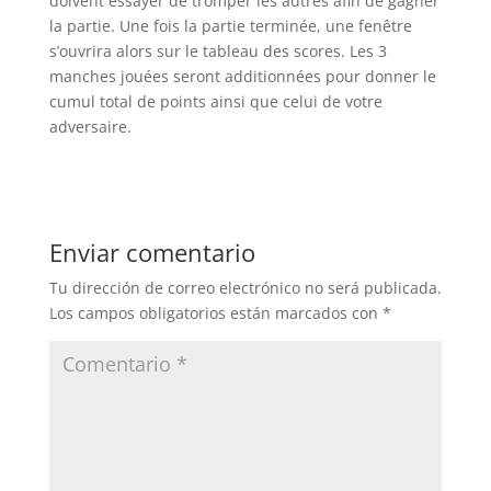
doivent essayer de tromper les autres afin de gagner
la partie. Une fois la partie terminée, une fenêtre
s’ouvrira alors sur le tableau des scores. Les 3
manches jouées seront additionnées pour donner le
cumul total de points ainsi que celui de votre
adversaire.
Enviar comentario
Tu dirección de correo electrónico no será publicada.
Los campos obligatorios están marcados con
*