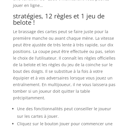
jouer en ligne…
stratégies, 12 règles et 1 jeu de
belote !
Le brassage des cartes peut se faire juste pour la
première manche ou avant chaque mène. La vitesse
peut être ajustée de très lente à très rapide, sur dix
positions. La coupe peut être effectuée ou pas, selon
le choix de l’utilisateur. Il connaît les règles officielles
de la belote et les règles du jeu de la coinche sur le
bout des doigts. Il se substitue à la fois à votre
équipier et à vos adversaires lorsque vous jouez un
entraînement. En multijoueur, il ne vous laissera pas
tomber si un joueur doit quitter la table
précipitamment.
Une des fonctionnalités peut conseiller le joueur
sur les cartes à jouer.
Cliquez sur le bouton Jouer pour commencer une