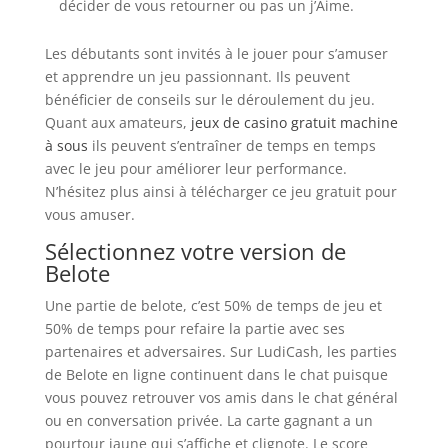
décider de vous retourner ou pas un j’Aime.
Les débutants sont invités à le jouer pour s’amuser
et apprendre un jeu passionnant. Ils peuvent
bénéficier de conseils sur le déroulement du jeu.
Quant aux amateurs,
jeux de casino gratuit machine
à sous
ils peuvent s’entraîner de temps en temps
avec le jeu pour améliorer leur performance.
N’hésitez plus ainsi à télécharger ce jeu gratuit pour
vous amuser.
Sélectionnez votre version de
Belote
Une partie de belote, c’est 50% de temps de jeu et
50% de temps pour refaire la partie avec ses
partenaires et adversaires. Sur LudiCash, les parties
de Belote en ligne continuent dans le chat puisque
vous pouvez retrouver vos amis dans le chat général
ou en conversation privée. La carte gagnant a un
pourtour jaune qui s’affiche et clignote. Le score