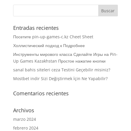
Entradas recientes
Посетите pin-up-games-c.kz Cheet Sheet
Холлистический подход к Подробнее
Инструменты мирового класса Сделайте Игры на Pin-
Up Games Kazakhstan Простое нажатие кнопки
sanal bahis siteleri ceza Testini Geçebilir misiniz?
Mostbet indir Sizi Değiştirmek İçin Ne Yapabilir?
Comentarios recientes
Archivos
marzo 2024
febrero 2024