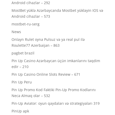
Android cihazlar – 292
MostBet yüklə Azərbaycanda Mostbet yükləyin IOS və
Android cihazlar – 573
mostbet-ru-serg
News
Onlayn Rulet oyna Pulsuz və ya real pul ilə
Roulette77 Azerbaijan – 863
pagbet brazil
Pin Up Casino Azərbaycan üçün imkanlarını təqdim
edir – 210
Pin Up Casino Online Slots Review – 671
Pin Up Peru
Pin Up Promo Kod Faktiki Pin-Up Promo Kodlarını
Necə Almaq olar – 532
Pin-Up Aviator: oyun qaydaları və strategiyaları 319
PinUp apk