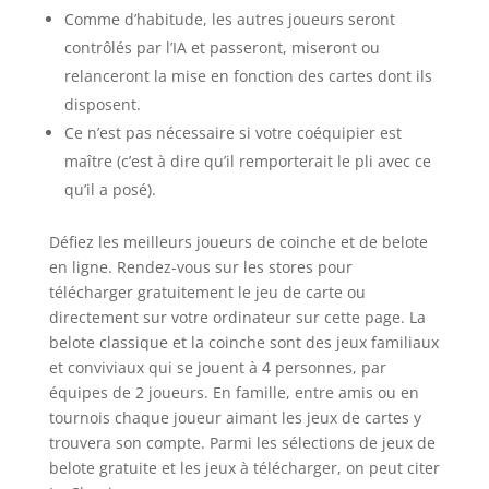
Comme d’habitude, les autres joueurs seront
contrôlés par l’IA et passeront, miseront ou
relanceront la mise en fonction des cartes dont ils
disposent.
Ce n’est pas nécessaire si votre coéquipier est
maître (c’est à dire qu’il remporterait le pli avec ce
qu’il a posé).
Défiez les meilleurs joueurs de coinche et de belote
en ligne. Rendez-vous sur les stores pour
télécharger gratuitement le jeu de carte ou
directement sur votre ordinateur sur cette page. La
belote classique et la coinche sont des jeux familiaux
et conviviaux qui se jouent à 4 personnes, par
équipes de 2 joueurs. En famille, entre amis ou en
tournois chaque joueur aimant les jeux de cartes y
trouvera son compte. Parmi les sélections de jeux de
belote gratuite et les jeux à télécharger, on peut citer