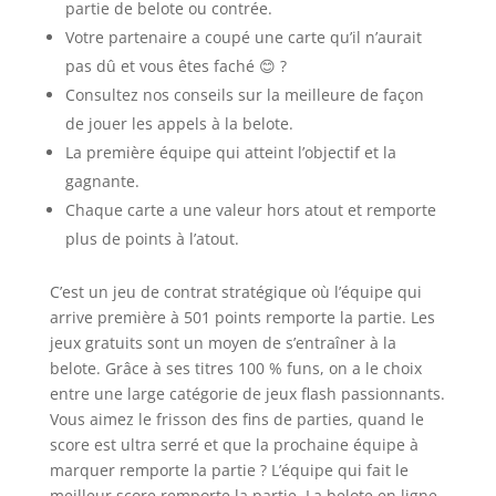
partie de belote ou contrée.
Votre partenaire a coupé une carte qu’il n’aurait
pas dû et vous êtes faché 😊 ?
Consultez nos conseils sur la meilleure de façon
de jouer les appels à la belote.
La première équipe qui atteint l’objectif et la
gagnante.
Chaque carte a une valeur hors atout et remporte
plus de points à l’atout.
C’est un jeu de contrat stratégique où l’équipe qui
arrive première à 501 points remporte la partie. Les
jeux gratuits sont un moyen de s’entraîner à la
belote. Grâce à ses titres 100 % funs, on a le choix
entre une large catégorie de jeux flash passionnants.
Vous aimez le frisson des fins de parties, quand le
score est ultra serré et que la prochaine équipe à
marquer remporte la partie ? L’équipe qui fait le
meilleur score remporte la partie. La belote en ligne