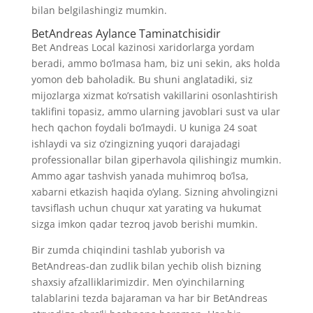
bilan belgilashingiz mumkin.
BetAndreas Aylance Taminatchisidir
Bet Andreas Local kazinosi xaridorlarga yordam
beradi, ammo bo’lmasa ham, biz uni sekin, aks holda
yomon deb baholadik. Bu shuni anglatadiki, siz
mijozlarga xizmat ko’rsatish vakillarini osonlashtirish
taklifini topasiz, ammo ularning javoblari sust va ular
hech qachon foydali bo’lmaydi. U kuniga 24 soat
ishlaydi va siz o’zingizning yuqori darajadagi
professionallar bilan giperhavola qilishingiz mumkin.
Ammo agar tashvish yanada muhimroq bo’lsa,
xabarni etkazish haqida o’ylang. Sizning ahvolingizni
tavsiflash uchun chuqur xat yarating va hukumat
sizga imkon qadar tezroq javob berishi mumkin.
Bir zumda chiqindini tashlab yuborish va
BetAndreas-dan zudlik bilan yechib olish bizning
shaxsiy afzalliklarimizdir. Men o’yinchilarning
talablarini tezda bajaraman va har bir BetAndreas