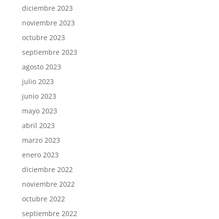
diciembre 2023
noviembre 2023
octubre 2023
septiembre 2023
agosto 2023
julio 2023
junio 2023
mayo 2023
abril 2023
marzo 2023
enero 2023
diciembre 2022
noviembre 2022
octubre 2022
septiembre 2022