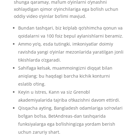
shunga qaramay, ma’lum o’yinlarni o’ynashni
xohlaydigan qimor o’yinchilariga ega bo’lish uchun
oddiy video o’yinlar bo’limi mavjud.
Bundan tashqari, biz ko’plab qo’shimcha qonun va
qoidalarni va 100 foiz bepul aylanishlarni beramiz.
Ammo yo’q, esda tutingki, imkoniyatlar doimiy
ravishda yangi o’yinlar mezonlarida yaratilgan jonli
tikishlarda o’zgaradi.
Sahifaga kelsak, muammoingizni diqqat bilan
aniqlang; bu haqdagi barcha kichik konturni
eslatib o’ting.
Keyin u Istres, Kann va siz Grenobl
akademiyalarida tajriba o’tkazishni davom ettirdi.
Qisqacha ayting, Bangladesh odamlariga so’rovlari
bo’lgan bo’lsa, BetAndreas-dan tashqarida
funksiyalarga ega bo’lishingizga yordam berish
uchun zaruriy shart.