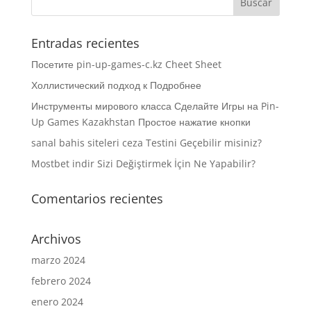
Entradas recientes
Посетите pin-up-games-c.kz Cheet Sheet
Холлистический подход к Подробнее
Инструменты мирового класса Сделайте Игры на Pin-
Up Games Kazakhstan Простое нажатие кнопки
sanal bahis siteleri ceza Testini Geçebilir misiniz?
Mostbet indir Sizi Değiştirmek İçin Ne Yapabilir?
Comentarios recientes
Archivos
marzo 2024
febrero 2024
enero 2024