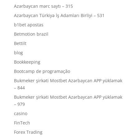
Azərbaycan mərc saytı – 315
Azərbaycan Türkiyə İş Adamları Birliyi – 531
b1bet apostas
Betmotion brazil
Bettilt
blog
Bookkeeping
Bootcamp de programação
Bukmeker şirkəti Mostbet Azərbaycan APP yükləmək
– 844
Bukmeker şirkəti Mostbet Azərbaycan APP yükləmək
– 979
casino
FinTech
Forex Trading