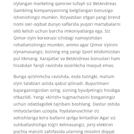
o’ylangan marketing qamrovi tufayli siz BetAndreas
Gambling kompaniyasining belgilangan bonusiga
ishonishingiz mumkin. Ro’yxatdan o’tgan yangi brend
nomi oxir-oqibat dunyo saflarida yuqori martabalarni
olib kelish uchun barcha imkoniyatlarga ega. Siz
Qimor o’yin korxonasi ichidagi namoyishdan
rohatlanishingiz mumkin, ammo agar Qimor o’yinini
o’ynamasangiz, bizning eng yangi Sport kitobimizdan
pul tikmang. Xarajatlar va BetAndreas bonuslari ham
hisobdan farqli ravishda osonlikcha mavjud emas.
Bunga qo’shimcha ravishda, esda tutingki, ma’lum
o’yin talablari aslida qabul qilinadi. Buyurtmani
bajarganingizdan so’ng, sizning byudjetingiz hisobga
o’tkazildi. Yangi «Kirish» tugmachasini bosganingiz
uchun odatdagidek tajribani boshlang. Dastur ostida
imtiyozlardan uzoqda, foydalanuvchilar o’z
xohishlariga ko’ra ballarni qo’lga kiritadilar.Agar siz
suhbatlashishga to’g’ri kelmasangiz, joriy elektron
pochta manzili sahifasida ularning misolini diqqat