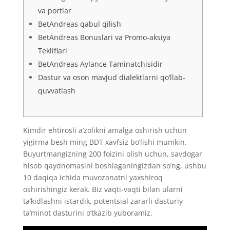
va portlar
BetAndreas qabul qilish
BetAndreas Bonuslari va Promo-aksiya
Tekliflari
BetAndreas Aylance Taminatchisidir
Dastur va oson mavjud dialektlarni qo’llab-
quvvatlash
Kimdir ehtirosli a’zolikni amalga oshirish uchun
yigirma besh ming BDT xavfsiz bo’lishi mumkin.
Buyurtmangizning 200 foizini olish uchun, savdogar
hisob qaydnomasini boshlaganingizdan so’ng, ushbu
10 daqiqa ichida muvozanatni yaxshiroq
oshirishingiz kerak. Biz vaqti-vaqti bilan ularni
ta’kidlashni istardik, potentsial zararli dasturiy
ta’minot dasturini o’tkazib yuboramiz.