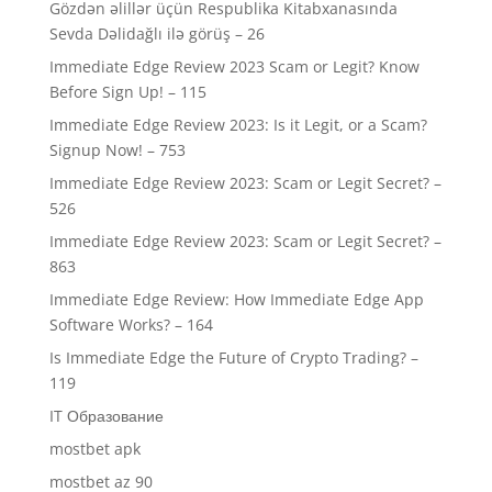
Gözdən əlillər üçün Respublika Kitabxanasında
Sevda Dəlidağlı ilə görüş – 26
Immediate Edge Review 2023 Scam or Legit? Know
Before Sign Up! – 115
Immediate Edge Review 2023: Is it Legit, or a Scam?
Signup Now! – 753
Immediate Edge Review 2023: Scam or Legit Secret? –
526
Immediate Edge Review 2023: Scam or Legit Secret? –
863
Immediate Edge Review: How Immediate Edge App
Software Works? – 164
Is Immediate Edge the Future of Crypto Trading? –
119
IT Образование
mostbet apk
mostbet az 90