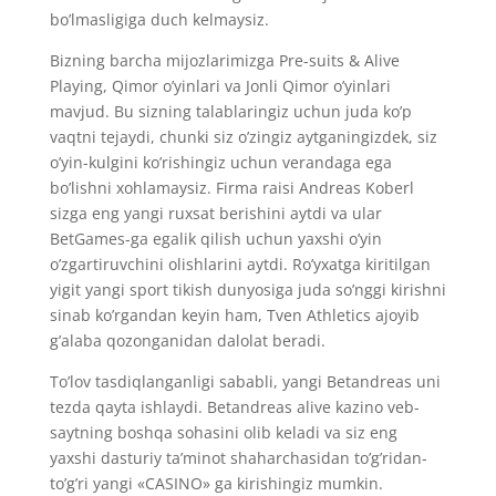
bo’lmasligiga duch kelmaysiz.
Bizning barcha mijozlarimizga Pre-suits & Alive
Playing, Qimor o’yinlari va Jonli Qimor o’yinlari
mavjud. Bu sizning talablaringiz uchun juda ko’p
vaqtni tejaydi, chunki siz o’zingiz aytganingizdek, siz
o’yin-kulgini ko’rishingiz uchun verandaga ega
bo’lishni xohlamaysiz. Firma raisi Andreas Koberl
sizga eng yangi ruxsat berishini aytdi va ular
BetGames-ga egalik qilish uchun yaxshi o’yin
o’zgartiruvchini olishlarini aytdi. Ro’yxatga kiritilgan
yigit yangi sport tikish dunyosiga juda so’nggi kirishni
sinab ko’rgandan keyin ham, Tven Athletics ajoyib
g’alaba qozonganidan dalolat beradi.
To’lov tasdiqlanganligi sababli, yangi Betandreas uni
tezda qayta ishlaydi. Betandreas alive kazino veb-
saytning boshqa sohasini olib keladi va siz eng
yaxshi dasturiy ta’minot shaharchasidan to’g’ridan-
to’g’ri yangi «CASINO» ga kirishingiz mumkin.