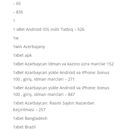
– 65
– 835
1
1 xBet Android iOS indir Tətbiq – 526
1w
1win Azerbajany
1xbet apk
1xBet Azərbaycan İdman və kazino üzrə mərclər 152
1xBet Azərbaycan yükle Android və iPhone: bonus
100 , giriş, idman mərcləri – 271
1xBet Azərbaycan yükle Android və iPhone: bonus
100 , giriş, idman mərcləri – 847
1xbet Azərbaycan: Rəsmi Saytın Nəzərdən
Keçirilməsi – 257
1xbet Bangladesh
1xbet Brazil