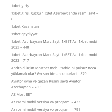
1xbet giriş
1xBet giriş, güzgü 1 xBet Azərbaycanda rəsmi sayt –
6
1xbet Kazahstan
1xbet qeydiyyat
1xbet: Azərbaycan Mərc Saytı 1xBET Az, 1xbet mobi
2023 – 448
1xbet: Azərbaycan Mərc Saytı 1xBET Az, 1xbet mobi
2023 – 717
Android üçün Mostbet mobil tətbiqini pulsuz necə
yükləmək olar? Ən son idman xəbərləri – 370
Aviator oyna və qazan Rəsmi sayti Aviator
Azerbaycan – 789
AZ Most BET
Az rəsmi mobil versiya və proqramı – 433
Az rəsmi mobil versiya və proqramı – 791