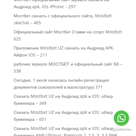
Андроид apk, iOs iPhone – 297
Мостбет скачать с официального сайта, Mostbet
skachat – 405
Официальный сайт Мостбет Ставки на спорт Mostbet
625
Приложение Mostbet UZ скачать на Андроид APK,
Айфон IOS – 211
рабочее зеркало МОСТБЕТ и официальный сайт БК –
538
Сегодня, 1 июля началась онлайн-регистрация
документов соискателей в магистратуру 371
Скачать Mostbet UZ на Андроид apk и IOS: обзор
букмекера – 349
Скачать Mostbet UZ на Андроид apk и IOS: обзор
букмекера – 651
Скачать Mostbet UZ на Андроид apk и IOS: обзор
букмекера ANP Ultimus: Premium 2, 2 5, 3, 3 5 BHK