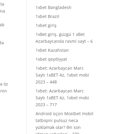
ilə
1xbet Bangladesh
ana
1xbet Brazil
a
ləb
1xbet giriş
1xBet giriş, güzgü 1 xBet
Azərbaycanda rəsmi sayt – 6
də
1xbet Kazahstan
1xbet qeydiyyat
1xbet: Azərbaycan Mərc
Saytı 1xBET Az, 1xbet mobi
2023 – 448
ə öz
inin
1xbet: Azərbaycan Mərc
Saytı 1xBET Az, 1xbet mobi
2023 – 717
Android üçün Mostbet mobil
a
tətbiqini pulsuz necə
yükləmək olar? Ən son