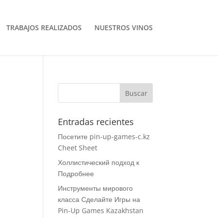
TRABAJOS REALIZADOS
NUESTROS VINOS
Entradas recientes
Посетите pin-up-games-c.kz
Cheet Sheet
Холлистический подход к
Подробнее
Инструменты мирового
класса Сделайте Игры на
Pin-Up Games Kazakhstan