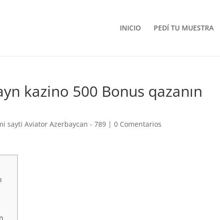
INICIO
PEDÍ TU MUESTRA
ayn kazino 500 Bonus qazanın
i sayti Aviator Azerbaycan - 789
|
0 Comentarios
n
on