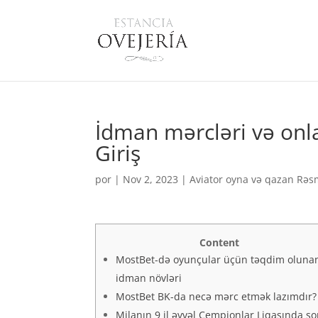
İdman mərcləri və onl
Giriş
por
|
Nov 2, 2023
|
Aviator oyna və qazan Rəsm
Content
MostBet-də oyunçular üçün təqdim oluna
idman növləri
MostBet BK-da necə mərc etmək lazımdır?
Milanın 9 il əvvəl Çempionlar Liqasında s