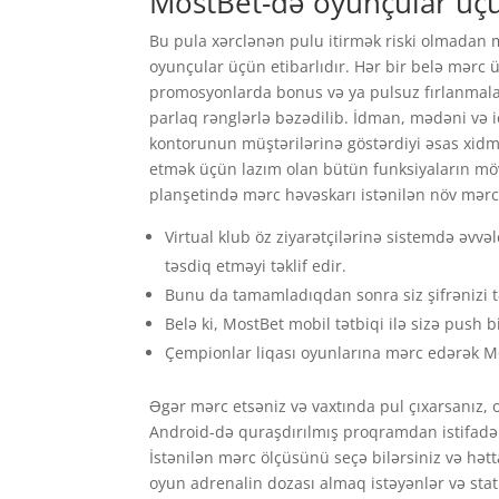
MostBet-də oyunçular üç
Bu pula xərclənən pulu itirmək riski olmadan 
oyunçular üçün etibarlıdır. Hər bir belə mərc 
promosyonlarda bonus və ya pulsuz fırlanmalar
parlaq rənglərlə bəzədilib. İdman, mədəni və 
kontorunun müştərilərinə göstərdiyi əsas xidm
etmək üçün lazım olan bütün funksiyaların mö
planşetində mərc həvəskarı istənilən növ mərc
Virtual klub öz ziyarətçilərinə sistemdə əvv
təsdiq etməyi təklif edir.
Bunu da tamamladıqdan sonra siz şifrənizi tə
Belə ki, MostBet mobil tətbiqi ilə sizə push
Çempionlar liqası oyunlarına mərc edərək M
Əgər mərc etsəniz və vaxtında pul çıxarsanız, o
Android-də quraşdırılmış proqramdan istifadə e
İstənilən mərc ölçüsünü seçə bilərsiniz və hətt
oyun adrenalin dozası almaq istəyənlər və sta