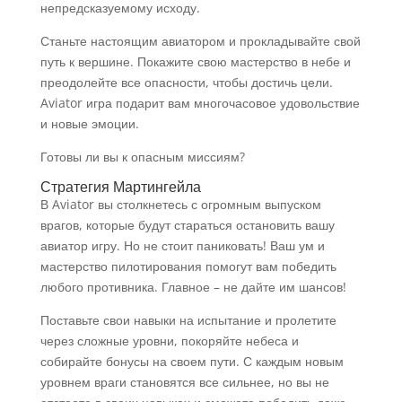
непредсказуемому исходу.
Станьте настоящим авиатором и прокладывайте свой
путь к вершине. Покажите свою мастерство в небе и
преодолейте все опасности, чтобы достичь цели.
Aviator игра подарит вам многочасовое удовольствие
и новые эмоции.
Готовы ли вы к опасным миссиям?
Стратегия Мартингейла
В Aviator вы столкнетесь с огромным выпуском
врагов, которые будут стараться остановить вашу
авиатор игру. Но не стоит паниковать! Ваш ум и
мастерство пилотирования помогут вам победить
любого противника. Главное – не дайте им шансов!
Поставьте свои навыки на испытание и пролетите
через сложные уровни, покоряйте небеса и
собирайте бонусы на своем пути. С каждым новым
уровнем враги становятся все сильнее, но вы не