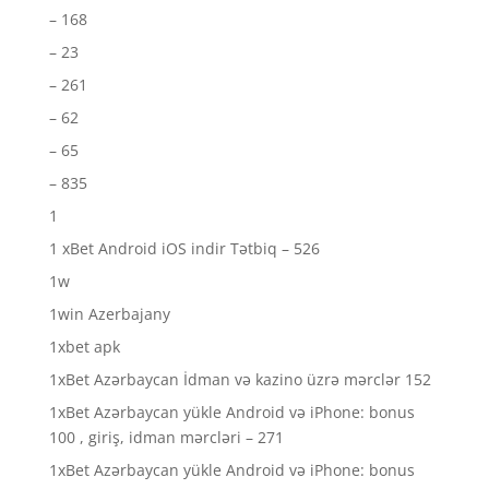
– 168
– 23
– 261
– 62
– 65
– 835
1
1 xBet Android iOS indir Tətbiq – 526
1w
1win Azerbajany
1xbet apk
1xBet Azərbaycan İdman və kazino üzrə mərclər 152
1xBet Azərbaycan yükle Android və iPhone: bonus
100 , giriş, idman mərcləri – 271
1xBet Azərbaycan yükle Android və iPhone: bonus