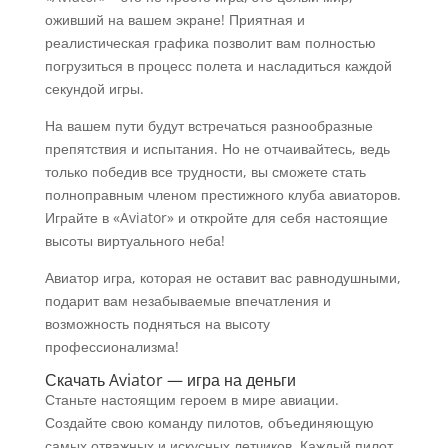
оживший на вашем экране! Приятная и
реалистическая графика позволит вам полностью
погрузиться в процесс полета и насладиться каждой
секундой игры.
На вашем пути будут встречаться разнообразные
препятствия и испытания. Но не отчаивайтесь, ведь
только победив все трудности, вы сможете стать
полноправным членом престижного клуба авиаторов.
Играйте в «Aviator» и откройте для себя настоящие
высоты виртуального неба!
Авиатор игра, которая не оставит вас равнодушными,
подарит вам незабываемые впечатления и
возможность подняться на высоту
профессионализма!
Скачать Aviator — игра на деньги
Станьте настоящим героем в мире авиации.
Создайте свою команду пилотов, объединяющую
самых отважных и искусных летчиков. Каждый пилот