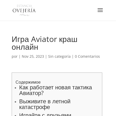
Игра Aviator краш
онлайн
por
|
Nov 25, 2023
|
Sin categoría
|
0 Comentarios
Содержимое
Как работает новая тактика
Авиатор?
Выживите в летной
катастрофе
Играйте с друзьями