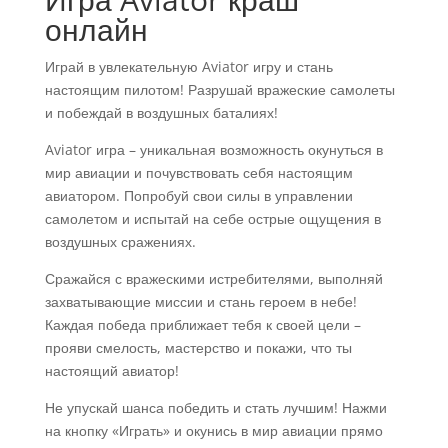
онлайн
Играй в увлекательную Aviator игру и стань
настоящим пилотом! Разрушай вражеские самолеты
и побеждай в воздушных баталиях!
Aviator игра – уникальная возможность окунуться в
мир авиации и почувствовать себя настоящим
авиатором. Попробуй свои силы в управлении
самолетом и испытай на себе острые ощущения в
воздушных сражениях.
Сражайся с вражескими истребителями, выполняй
захватывающие миссии и стань героем в небе!
Каждая победа приближает тебя к своей цели –
прояви смелость, мастерство и покажи, что ты
настоящий авиатор!
Не упускай шанса победить и стать лучшим! Нажми
на кнопку «Играть» и окунись в мир авиации прямо