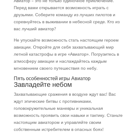
Авиатор – это не только одиночное приключение.
Перед вами открывается возможность играть с
друзьями. Соберите команду из лучших пилотов и
соревнуйтесь в выживании в небесной среде. Кто из
вас лучший авиатор?
Не упускайте возможность стать настоящим героем
авиации. Откройте для себя захватывающий мир
летной катастрофы в игре «Авиатор». Погрузитесь в
атмосферу авиации и наслаждайтесь каждым
мгновением своего путешествия по небу.
Пять особенностей игры Авиатор
Завладейте небом
Захватывающие сражения в воздухе ждут вас! Вас
ждут эпические битвы с противниками,
головокружительные маневры и уникальная
возможность проявить свои навыки и тактику. Станьте
настоящим авиатором и управляйте своим
собственным истребителем в опасных боях!