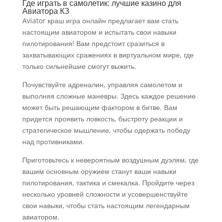
Где играть в самолетик: лучшие казино для
Авиатора КЗ
Aviator краш игра онлайн предлагает вам стать
настоящим авиатором и испытать свои навыки
пилотирования! Вам предстоит сразиться в
захватывающих сражениях в виртуальном мире, где
только сильнейшие смогут выжить.
Почувствуйте адреналин, управляя самолетом и
выполняя сложные маневры. Здесь каждое решение
может быть решающим фактором в битве. Вам
придется проявить ловкость, быстроту реакции и
стратегическое мышление, чтобы одержать победу
над противниками.
Приготовьтесь к невероятным воздушным дуэлям, где
вашим основным оружием станут ваши навыки
пилотирования, тактика и смекалка. Пройдите через
несколько уровней сложности и усовершенствуйте
свои навыки, чтобы стать настоящим легендарным
авиатором.