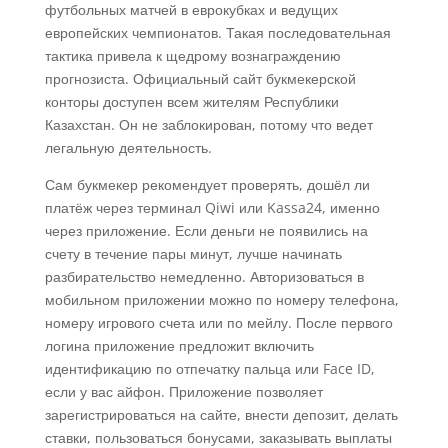
футбольных матчей в еврокубках и ведущих
европейских чемпионатов. Такая последовательная
тактика привела к щедрому вознаграждению
прогнозиста. Официальный сайт букмекерской
конторы доступен всем жителям Республики
Казахстан. Он не заблокирован, потому что ведет
легальную деятельность.
Сам букмекер рекомендует проверять, дошёл ли
платёж через терминал Qiwi или Kassa24, именно
через приложение. Если деньги не появились на
счету в течение пары минут, лучше начинать
разбирательство немедленно. Авторизоваться в
мобильном приложении можно по номеру телефона,
номеру игрового счета или по мейлу. После первого
логина приложение предложит включить
идентификацию по отпечатку пальца или Face ID,
если у вас айфон. Приложение позволяет
зарегистрироваться на сайте, внести депозит, делать
ставки, пользоваться бонусами, заказывать выплаты