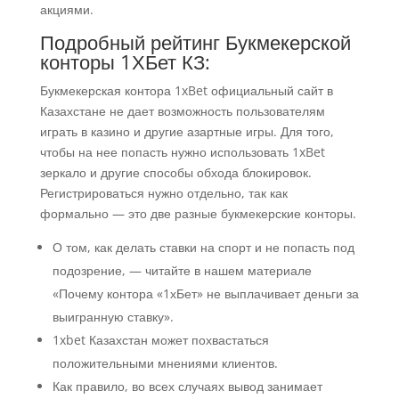
акциями.
Подробный рейтинг Букмекерской
конторы 1ХБет КЗ:
Букмекерская контора 1xBet официальный сайт в
Казахстане не дает возможность пользователям
играть в казино и другие азартные игры. Для того,
чтобы на нее попасть нужно использовать 1xBet
зеркало и другие способы обхода блокировок.
Регистрироваться нужно отдельно, так как
формально — это две разные букмекерские конторы.
О том, как делать ставки на спорт и не попасть под
подозрение, — читайте в нашем материале
«Почему контора «1хБет» не выплачивает деньги за
выигранную ставку».
1xbet Казахстан может похвастаться
положительными мнениями клиентов.
Как правило, во всех случаях вывод занимает