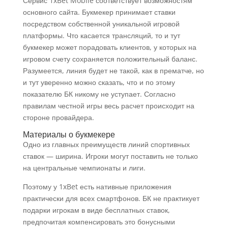
Сервис 1xBet Mobile соответствует возможностям
основного сайта. Букмекер принимает ставки
посредством собственной уникальной игровой
платформы. Что касается трансляций, то и тут
букмекер может порадовать клиентов, у которых на
игровом счету сохраняется положительный баланс.
Разумеется, линия будет не такой, как в прематче, но
и тут уверенно можно сказать, что и по этому
показателю БК никому не уступает. Согласно
правилам честной игры весь расчет происходит на
стороне провайдера.
Материалы о букмекере
Одно из главных преимуществ линий спортивных
ставок — ширина. Игроки могут поставить не только
на центральные чемпионаты и лиги.
Поэтому у 1xBet есть нативные приложения
практически для всех смартфонов. БК не практикует
подарки игрокам в виде бесплатных ставок,
предпочитая компенсировать это бонусными