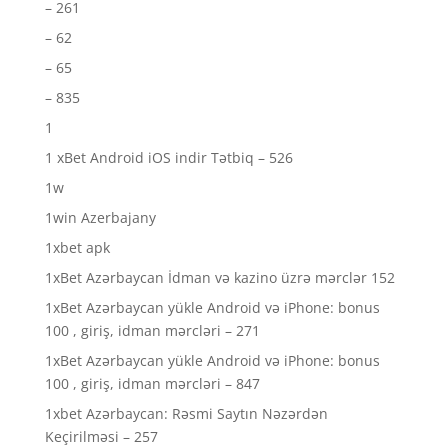
– 261
– 62
– 65
– 835
1
1 xBet Android iOS indir Tətbiq – 526
1w
1win Azerbajany
1xbet apk
1xBet Azərbaycan İdman və kazino üzrə mərclər 152
1xBet Azərbaycan yükle Android və iPhone: bonus
100 , giriş, idman mərcləri – 271
1xBet Azərbaycan yükle Android və iPhone: bonus
100 , giriş, idman mərcləri – 847
1xbet Azərbaycan: Rəsmi Saytın Nəzərdən
Keçirilməsi – 257