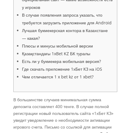
у игроков
В случае появления запроса указать, что
требуется загрузить приложение для Android
Лучшая букмекерская контора в Казахстане
— какая?
Плюсы и минусы мобильной версии
Қазақстандағы 1xBet KZ БК туралы
Есть ли у букмекера мобильная версия?
Где скачать приложение 1хБет КЗ на iOS
Чем отличается 1 x bet kz от 1 xbet?
В большинстве случаев минимальная сумма
депозита составляет 400 тенге. В случае полной
регистрации новый пользователь сайта «1хБет КЗ»
увидит уведомление о необходимости активации
игрового счета. Письмо со ссылкой для активации