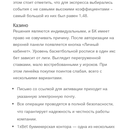
этом стоит отметить, что для экспресса выбирались
события с не самыми высокими коэффициентами –
самый большой из них был равен 1,48.
Казино
Решения являются индивидуальными, и БК имеет
право не озвучивать причину. После авторизации на
верхней панели появляется кнопка «Личный
кабинет». Уровень баскетбольной росписи в один икс
бет зависит от лиги. Выглядит перегруженной
ставками, мало востребованными у игроков. При
этом линейка покупки поинтов слабая, всего с
несколькими вариантами.
Письмо со ссылкой для активации приходит на
указанную электронную почту.
Все операции проводятся в полной безопасности,
что гарантирует надежность и честность работы
компании.
1xBet букмекерская контора — одна из нескольких