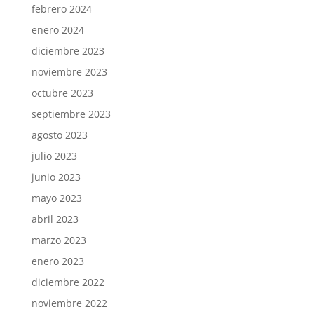
febrero 2024
enero 2024
diciembre 2023
noviembre 2023
octubre 2023
septiembre 2023
agosto 2023
julio 2023
junio 2023
mayo 2023
abril 2023
marzo 2023
enero 2023
diciembre 2022
noviembre 2022