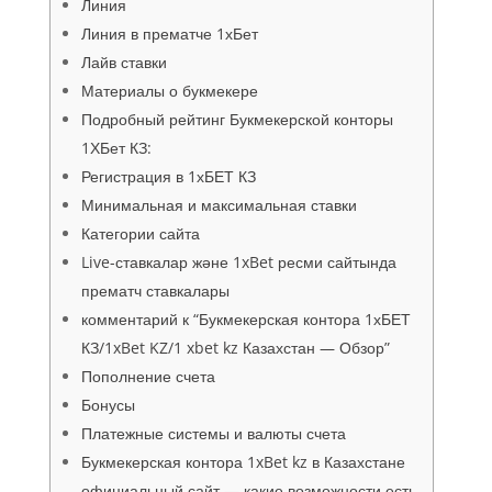
Линия
Линия в прематче 1хБет
Лайв ставки
Материалы о букмекере
Подробный рейтинг Букмекерской конторы
1ХБет КЗ:
Регистрация в 1хБЕТ КЗ
Минимальная и максимальная ставки
Категории сайта
Live-ставкалар және 1xBet ресми сайтында
прематч ставкалары
комментарий к “Букмекерская контора 1хБЕТ
КЗ/1xBet KZ/1 xbet kz Казахстан — Обзор”
Пополнение счета
Бонусы
Платежные системы и валюты счета
Букмекерская контора 1xBet kz в Казахстане
официальный сайт — какие возможности есть