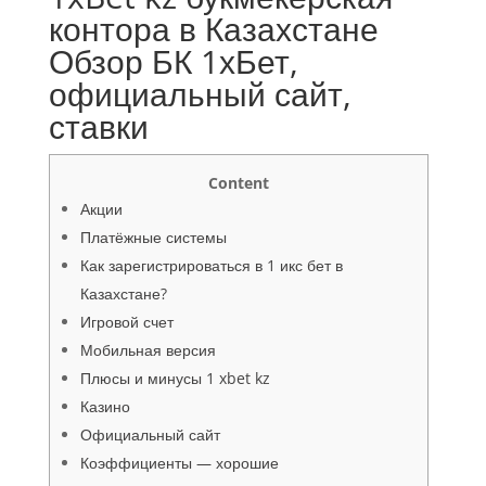
контора в Казахстане
Обзор БК 1хБет,
официальный сайт,
ставки
Content
Акции
Платёжные системы
Как зарегистрироваться в 1 икс бет в
Казахстане?
Игровой счет
Мобильная версия
Плюсы и минусы 1 xbet kz
Казино
Официальный сайт
Коэффициенты — хорошие