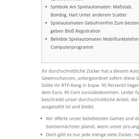
Symbole Am Spielautomaten: Maßstab,
Bombig, Hart Unter anderem Scatter
Spielautomaten Gebührenfrei Zum beste
geben Bloß Registration
Beliebte Spielautomaten Mobilfunktelefon
Computerprogramm
Ihr durchschnittliche Zocker hat a diesem A
Gewinnchancen, untergeordnet sofern diese G
Sollte ihr RTP-Rang in bspw. 95 Perzentil lie
dem Euro, 95 Cent zurückbekommen.
Leider f
beschreibt unser durchschnittliche Anteil, die
ausgezahlt ist und bleibt.
Wir offerte unser beliebtesten Games und d
Sonnennächster planet, wenn unser pro an
Doch gibt es nur jede menge viele Zocker,