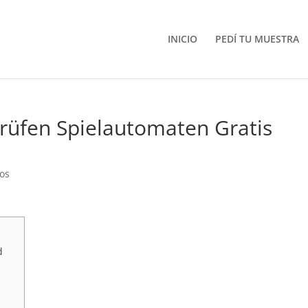
INICIO
PEDÍ TU MUESTRA
prüfen Spielautomaten Gratis
os
d