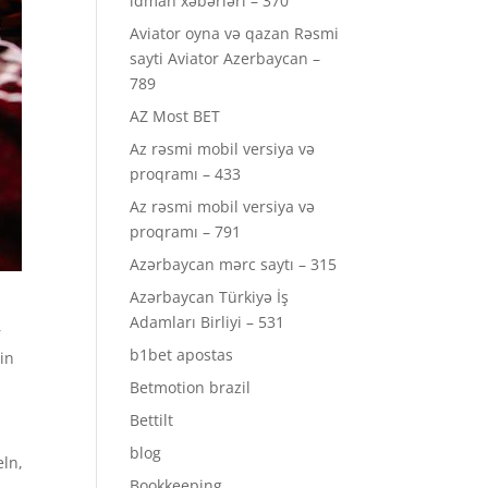
idman xəbərləri – 370
Aviator oyna və qazan Rəsmi
sayti Aviator Azerbaycan –
789
AZ Most BET
Az rəsmi mobil versiya və
proqramı – 433
Az rəsmi mobil versiya və
proqramı – 791
Azərbaycan mərc saytı – 315
Azərbaycan Türkiyə İş
Adamları Birliyi – 531
r
b1bet apostas
in
Betmotion brazil
Bettilt
blog
eln,
Bookkeeping