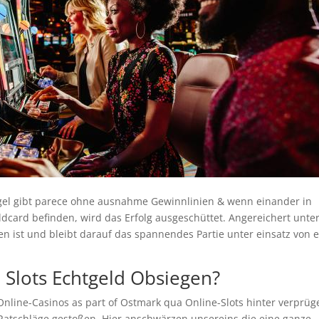
regel gibt parece ohne ausnahme Gewinnlinien & wenn einander in
card befinden, wird das Erfolg ausgeschüttet. Angereichert unte
n ist und bleibt darauf das spannendes Partie unter einsatz von e
n Slots Echtgeld Obsiegen?
Online-Casinos as part of Ostmark qua Online-Slots hinter verprüg
 Ratschläge gestoßen. Hier anschwärzen unsereins die eine ganze