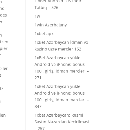
1 xBet Android iOS indir
n
Tətbiq – 526
ind
edes
1w
er
1win Azerbajany
1xbet apk
n
ätzen
1xBet Azərbaycan İdman və
pier
kazino üzrə mərclər 152
r
1xBet Azərbaycan yükle
Android və iPhone: bonus
oller
100 , giriş, idman mərcləri –
e
271
r
1xBet Azərbaycan yükle
tz
Android və iPhone: bonus
100 , giriş, idman mərcləri –
t
847
den
1xbet Azərbaycan: Rəsmi
Saytın Nəzərdən Keçirilməsi
– 257