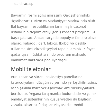
qaldıracaq.
Bayramın rəsmi açılış mərasimi Qax şəhərindəki
“İçəribazar” Turizm və Mədəniyyət Mərkəzində olub.
Bal bayramı respublikanın tanınmış incəsənət
ustalarının təqdim etdiyi geniş konsert proqramı ilə
başa çatacaq. Ancaq cərgədə populyar fənlərə əlavə
olaraq, kabaddi, dart, lakros, florbol və xizəklə
tullanma kimi ekzotik şeyləri tapa bilərsiniz. Kifayət
qədər qısa müddət ərzində proqram məhsulu
inanılmaz dərəcədə populyarlaşdı.
Mobil telefonlar
Bunu asan və sürətli naviqasiya panellərinə,
kateroqiyaların düzgün və yerində yerləşdirilməsinə,
asan şəkildə mərc yerləşdirmək kimi xüsusiyyətlərə
borcludur. Yeganə fərq mənbə kodundadır və yalnız
əməliyyat sistemlərinin xüsusiyyətləri ilə bağlıdır.
Əvvəla, əksər istifadəçilər Play Market mobil