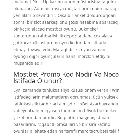
məlumat Pin – Up kazinosunun müştərisinə təqdim
olunacaq. Administrasiya müştərilərini daim maraqlı
yeniliklərlə sevindirir. Qısa bir anket doldurduqdan
sonra, bir slot azarkeşi onu şəxsi hesabına aparacaq
bir keçid alacaq mostbet oyunu. Bukmeker
kontorunun rəhbərliyi ilk depozitə daha cox əlavə
gətirəcək xüsusi promosyon kodundan istifadə
etməyi tövsiyə edir. Maraqlıdır ki, oyun zamanı
oyunçu digər oyunçuların hansı mərcləri etdiyini
müşahidə edir.
Mostbet Promo Kod Nədir Və Nəcə
Istifadə Olunur?
Eyni zamanda təhlükəsizliyə xüsusi önəm verən 1Win
istifadəçilərin məlumatların qorunması üçün yüksək
təhlükəsizlik tədbirləri almışdır. 1xBet Azərbaycanda
vəbeynəlxalq miqyasda tanınan ən böyük bukmeker
şirkətlərindən biridir. Bu platforma geniş idman
bazarlarını, rəqabətli əmsalları və bir sıra kazino
oyunlarını əhatə edən hərtərəfli mərc təcrübəsi təklif