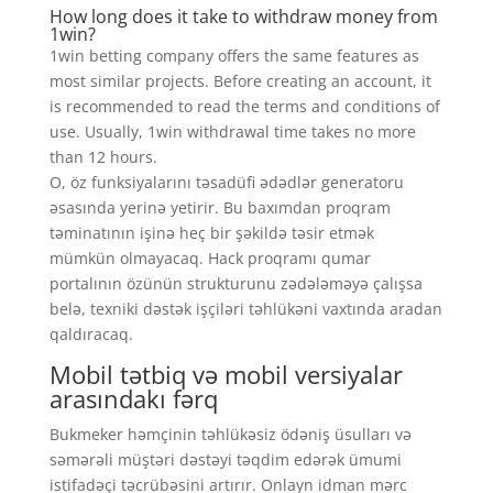
How long does it take to withdraw money from
1win?
1win betting company offers the same features as
most similar projects. Before creating an account, it
is recommended to read the terms and conditions of
use. Usually, 1win withdrawal time takes no more
than 12 hours.
O, öz funksiyalarını təsadüfi ədədlər generatoru
əsasında yerinə yetirir. Bu baxımdan proqram
təminatının işinə heç bir şəkildə təsir etmək
mümkün olmayacaq. Hack proqramı qumar
portalının özünün strukturunu zədələməyə çalışsa
belə, texniki dəstək işçiləri təhlükəni vaxtında aradan
qaldıracaq.
Mobil tətbiq və mobil versiyalar
arasındakı fərq
Bukmeker həmçinin təhlükəsiz ödəniş üsulları və
səmərəli müştəri dəstəyi təqdim edərək ümumi
istifadəçi təcrübəsini artırır. Onlayn idman mərc