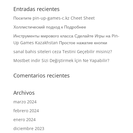
Entradas recientes
Посетите pin-up-games-c.kz Cheet Sheet
Холлистический подход к Подробнее
Инструменты мирового класса Сделайте Игры на Pin-
Up Games Kazakhstan Простое нажатие кнопки
sanal bahis siteleri ceza Testini Geçebilir misiniz?
Mostbet indir Sizi Değiştirmek İçin Ne Yapabilir?
Comentarios recientes
Archivos
marzo 2024
febrero 2024
enero 2024
diciembre 2023