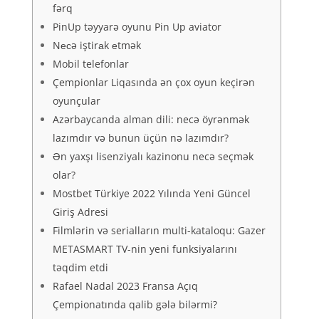
fərq
PinUp təyyarə oyunu Pin Up aviator
Nесə iştirаk еtmək
Mobil telefonlar
Çempionlar Liqasında ən çox oyun keçirən
oyunçular
Azərbaycanda alman dili: necə öyrənmək
lazımdır və bunun üçün nə lazımdır?
Ən yaxşı lisenziyalı kazinonu necə seçmək
olar?
Mostbet Türkiye 2022 Yılında Yeni Güncel
Giriş Adresi
Filmlərin və serialların multi-kataloqu: Gazer
METASMART TV-nin yeni funksiyalarını
təqdim etdi
Rafael Nadal 2023 Fransa Açıq
Çempionatında qalib gələ bilərmi?