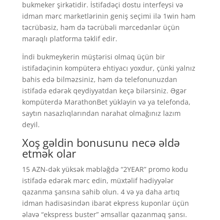
bukmeker şirkətidir. İstifadəçi dostu interfeysi və
idman mərc marketlərinin geniş seçimi ilə 1win həm
təcrübəsiz, həm də təcrübəli mərcedənlər üçün
maraqlı platforma təklif edir.
İndi bukmeykerin müştərisi olmaq üçün bir
istifadəçinin kompüterə ehtiyacı yoxdur, çünki yalnız
bahis edə bilməzsiniz, həm də telefonunuzdan
istifadə edərək qeydiyyatdan keçə bilərsiniz. Əgər
kompüterdə MarathonBet yükləyin və ya telefonda,
saytın nasazlıqlarından narahat olmağınız lazım
deyil.
Xoş gəldin bonusunu necə əldə
etmək olar
15 AZN-dək yüksək məbləğdə “2YEAR” promo kodu
istifadə edərək mərc edin, müxtəlif hədiyyələr
qazanma şansına sahib olun. 4 və ya daha artıq
idman hadisəsindən ibarət ekpress kuponlar üçün
əlavə “ekspress buster” əmsallar qazanmaq şansı.