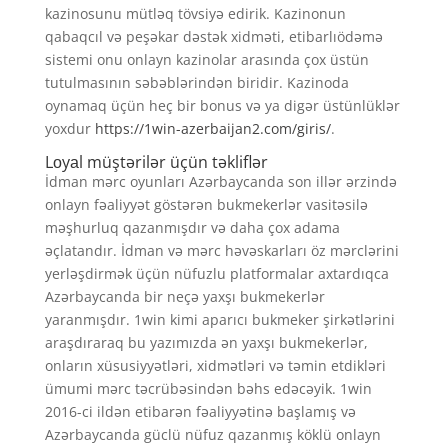
kazinosunu mütləq tövsiyə edirik. Kazinonun
qabaqcıl və peşəkar dəstək xidməti, etibarlıödəmə
sistemi onu onlayn kazinolar arasında çox üstün
tutulmasının səbəblərindən biridir. Kazinoda
oynamaq üçün heç bir bonus və ya digər üstünlüklər
yoxdur
https://1win-azerbaijan2.com/giris/
.
Lоyаl müştərilər üçün təkliflər
İdman mərc oyunları Azərbaycanda son illər ərzində
onlayn fəaliyyət göstərən bukmekerlər vasitəsilə
məşhurluq qazanmışdır və daha çox adama
əçlatandır. İdman və mərc həvəskarları öz mərclərini
yerləşdirmək üçün nüfuzlu platformalar axtardıqca
Azərbaycanda bir neçə yaxşı bukmekerlər
yaranmışdır. 1win kimi aparıcı bukmeker şirkətlərini
araşdıraraq bu yazımızda ən yaxşı bukmekerlər,
onların xüsusiyyətləri, xidmətləri və təmin etdikləri
ümumi mərc təcrübəsindən bəhs edəcəyik. 1win
2016-ci ildən etibarən fəaliyyətinə başlamış və
Azərbaycanda güclü nüfuz qazanmış köklü onlayn