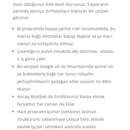
daxil olduğunuz kimi daxil olursunuz. Təyyarənin
yanında oyunçu dırmaşdıqca böyüyən bir çarpan
görünür.
B) proqramda başqa şərtlər irəli sürülmədikdə, bu
mərclə bağlı ehtimallar başqa təşkilat və ya mərc
növləri ilə birləşdirilə bilməz;
Çıxardığınız pulun hesabda əks olunması, adətən,
2 iş günü çəkir.
Bu vəziyyət Google-un öz resurslarında qumar və
ya bukmekerlə bağlı hər hansı inkişafın
yerləşdirilməsini qadağan edən siyasəti ilə diktə
olunur.
Ancaq Mostbet-də itirdiklərinizi bərpa etmək
fürsətiniz hər zaman ola bilər.
Hack proqramı qumar portalının özünün
strukturunu zədələməyə çalışsa belə, texniki
dəstək işçiləri təhlükəni vaxtında aradan