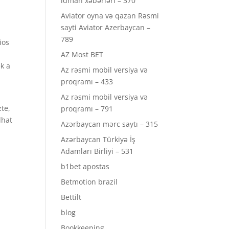
idman xəbərləri – 370
Aviator oyna və qazan Rəsmi
sayti Aviator Azerbaycan –
789
ios
AZ Most BET
ek a
Az rəsmi mobil versiya və
proqramı – 433
Az rəsmi mobil versiya və
zte,
proqramı – 791
lhat
Azərbaycan mərc saytı – 315
Azərbaycan Türkiyə İş
Adamları Birliyi – 531
b1bet apostas
Betmotion brazil
Bettilt
blog
Bookkeeping