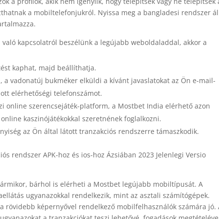
zok a profilok, akik nem igénylik, hogy telepítsék vagy ne telepítsék 
zthatnak a mobiltelefonjukról. Nyissa meg a bangladesi rendszer á
artalmazza.
al való kapcsolatról beszélünk a legújabb weboldaladdal, akkor a
tést kaphat, majd beállíthatja.
 a vadonatúj bukméker elküldi a kívánt javaslatokat az Ön e-mail-
ott elérhetőségi telefonszámot.
zi online szerencsejáték-platform, a Mostbet India elérhető azon
 online kaszinójátékokkal szeretnének foglalkozni.
yiség az Ön által látott tranzakciós rendszerre támaszkodik.
ármikor, bárhol is elérheti a Mostbet legújabb mobiltípusát. A
ellátás ugyanazokkal rendelkezik, mint az asztali számítógépek.
a rövidebb képernyővel rendelkező mobilfelhasználók számára jó.
a ugyanazokat a tranzakciókat teszi lehetővé, fogadások megtételéve