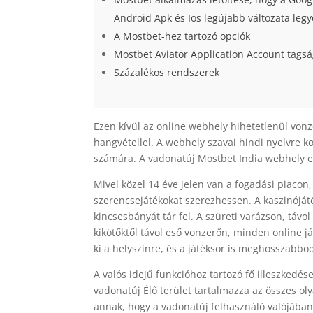
Android Apk és Ios legújabb változata leg
A Mostbet-hez tartozó opciók
Mostbet Aviator Application Account tags
Százalékos rendszerek
Ezen kívül az online webhely hihetetlenül vonz
hangvétellel. A webhely szavai hindi nyelvre k
számára. A vadonatúj Mostbet India webhely 
Mivel közel 14 éve jelen van a fogadási piacon
szerencsejátékokat szerezhessen.
A kaszinóját
kincsesbányát tár fel. A szüreti varázson, távol
kikötőktől távol eső vonzerőn, minden online j
ki a helyszínre, és a játéksor is meghosszabbod
A valós idejű funkcióhoz tartozó fő illeszkedé
vadonatúj Élő terület tartalmazza az összes ol
annak, hogy a vadonatúj felhasználó valójában