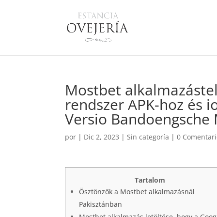
Mostbet alkalmazástel
rendszer APK-hoz és io
Versio Bandoengsche 
por
|
Dic 2, 2023
|
Sin categoría
|
0 Comentari
Tartalom
Ösztönzők a Mostbet alkalmazásnál
Pakisztánban
Mostbet alkalmazás letöltése, hogy a Goog