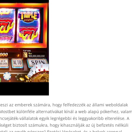
eszi az emberek számára, hogy felfedezzék az állami weboldalak
Mostbet különféle alternatívákat kínál a web alapú pókerhez, valam
ncsejáték-vállalatok egyik legrégebbi és leggyakoribb elterelése. A
őséget biztosít számukra, hogy kihasználják az új befizetés nélküli
özli az egyéb népszerű fizetési lépéseket, és a helyek azonnal