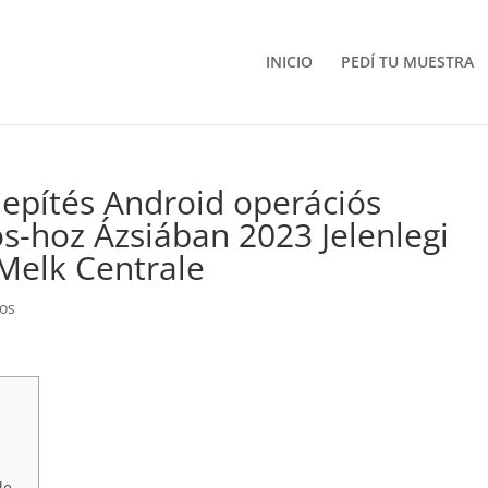
INICIO
PEDÍ TU MUESTRA
epítés Android operációs
s-hoz Ázsiában 2023 Jelenlegi
Melk Centrale
os
le