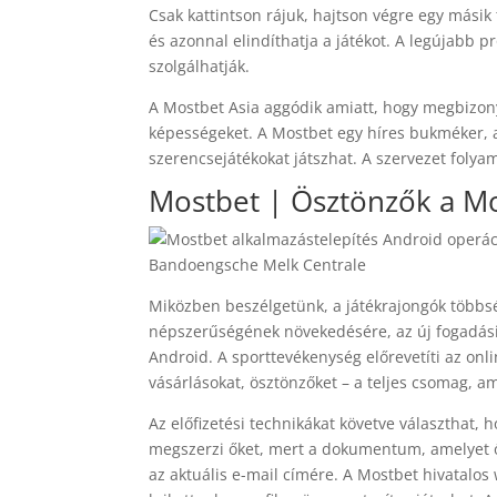
Csak kattintson rájuk, hajtson végre egy másik
és azonnal elindíthatja a játékot. A legújabb 
szolgálhatják.
A Mostbet Asia aggódik amiatt, hogy megbizon
képességeket. A Mostbet egy híres bukméker, 
szerencsejátékokat játszhat. A szervezet folyam
Mostbet | Ösztönzők a Mo
Miközben beszélgetünk, a játékrajongók többs
népszerűségének növekedésére, az új fogadási
Android. A sporttevékenység előrevetíti az onl
vásárlásokat, ösztönzőket – a teljes csomag, a
Az előfizetési technikákat követve választhat, 
megszerzi őket, mert a dokumentum, amelyet ő 
az aktuális e-mail címére. A Mostbet hivatalos