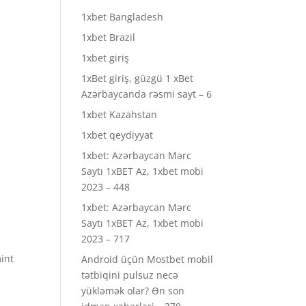
1xbet Bangladesh
1xbet Brazil
1xbet giriş
1xBet giriş, güzgü 1 xBet
Azərbaycanda rəsmi sayt – 6
1xbet Kazahstan
1xbet qeydiyyat
1xbet: Azərbaycan Mərc
Saytı 1xBET Az, 1xbet mobi
2023 – 448
1xbet: Azərbaycan Mərc
Saytı 1xBET Az, 1xbet mobi
2023 – 717
int
Android üçün Mostbet mobil
tətbiqini pulsuz necə
yükləmək olar? Ən son