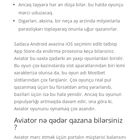
Ancaq təyyarə hər an düşə bilər, bu halda oyunçu
mərci uduzacaq.
Digərləri, əksinə, bir neçə ay ərzində milyonlarla
pərəstişkarı toplayaraq onunla uğur qazanırlar.
Sadəcə Android əvəzinə iOS seçimini edib tətbiqi
App Store-da endirmə prosesinə keçə bilərsiniz.
Aviator bu vaxta qədərki ən yaxşı oyunlardan biridir.
Bu oyun çox kazinolarda slot aparatlarından biri kimi
xarakterizə olunsa da, bu oyun adi Mostbet
slotlarından çox fərqlənir. Çox oyunçu real pul
qazanmaq üçün bu fürsətdən artıq yararlanıb,
bəziləri üçün isə bu hələ yenidir. Ancaq bu oyunun
populyarlığı artmaqda davam edir, ona görə ki,
Aviator oyununu oynamaq çox asandır.
Aviator nə qədər qazana bilərsiniz
?
Aviator mərc etmək üçün portalın müştərisi balansını