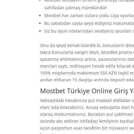
səhifədən çatmaq mümkündür.
Mostbet hər zaman sizlərə çoxlu Liqa oyunla
Bu səbəbdən sayta qeyd etdiyiniz məlumatlar
Siz bu oyun növlərindən sevdiyiniz oyunları 
Onu da qeyd etmək istərdik ki, bonusların döv
təkcə bonuslarla zəngin deyil, MostBet promo 
qazanma ehtimalınızı artıra, qazanclarınızı d
mərcləri saytı, möhtəşəm hesab edilə biləcək 
100% miqdarında maksimum 550 AZN təşkil edir
andan etibarən 15 dəqiqə ərzində depozit edə
Mostbet Türkiye Online Giriş 
Vebsaytdakı hesabınıza pul mədaxil etdikdən s
mərc edə biləcəksiniz. Ancaq vebsaytda olan h
olaraq doldurmalısınız. Buradan pul çəkilməs
özündə əks etdirən istifadəçi kimliyinin təs
üçün pasportun əsas tərəfinin bir nüsxəsini və