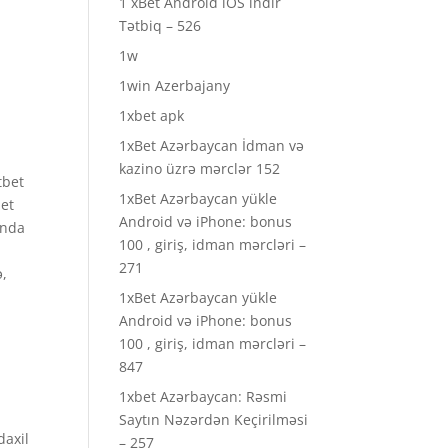
1 xBet Android iOS indir
Tətbiq – 526
1w
1win Azerbajany
1xbet apk
1xBet Azərbaycan İdman və
kazino üzrə mərclər 152
tbet
1xBet Azərbaycan yükle
bet
Android və iPhone: bonus
unda
100 , giriş, idman mərcləri –
271
ə,
1xBet Azərbaycan yükle
Android və iPhone: bonus
100 , giriş, idman mərcləri –
847
1xbet Azərbaycan: Rəsmi
Saytın Nəzərdən Keçirilməsi
daxil
– 257