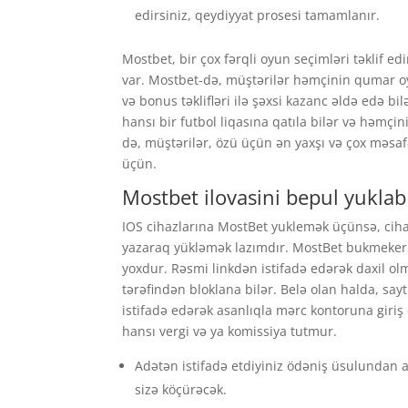
edirsiniz, qeydiyyat prosesi tamamlanır.
Mostbet, bir çox fərqli oyun seçimləri təklif ed
var. Mostbet-də, müştərilər həmçinin qumar oy
və bonus təklifləri ilə şəxsi kazanc əldə edə bil
hansı bir futbol liqasına qatıla bilər və həmçi
də, müştərilər, özü üçün ən yaxşı və çox məsaf
üçün.
Mostbet ilovasini bepul yuklab
IOS cihazlarına MostBet yuklemək üçünsə, cih
yazaraq yükləmək lazımdır. MostBet bukmeker
yoxdur. Rəsmi linkdən istifadə edərək daxil o
tərəfindən bloklana bilər. Belə olan halda, say
istifadə edərək asanlıqla mərc kontoruna giriş
hansı vergi və ya komissiya tutmur.
Adətən istifadə etdiyiniz ödəniş üsulundan a
sizə köçürəcək.