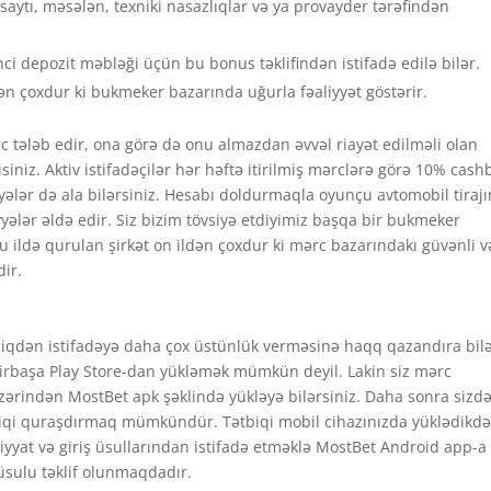
saytı, məsələn, texniki nasazlıqlar və ya provayder tərəfindən
ci depozit məbləği üçün bu bonus təklifindən istifadə edilə bilər.
n çoxdur ki bukmeker bazarında uğurla fəaliyyət göstərir.
c tələb edir, ona görə də onu almazdan əvvəl riayət edilməli olan
siniz. Aktiv istifadəçilər hər həftə itirilmiş mərclərə görə 10% cash
yələr də ala bilərsiniz. Hesabı doldurmaqla oyunçu avtomobil tirajın
yyələr əldə edir. Siz bizim tövsiyə etdiyimiz başqa bir bukmeker
u ildə qurulan şirkət on ildən çoxdur ki mərc bazarındakı güvənli v
ir.
tbiqdən istifadəyə daha çox üstünlük verməsinə haqq qazandıra bilə
 birbaşa Play Store-dan yükləmək mümkün deyil. Lakin siz mərc
 üzərindən MostBet apk şəklində yükləyə bilərsiniz. Daha sonra sizd
ətbiqi quraşdırmaq mümkündür. Tətbiqi mobil cihazınızda yüklədikd
iyyat və giriş üsullarından istifadə etməklə MostBet Android app-a 
üsulu təklif olunmaqdadır.