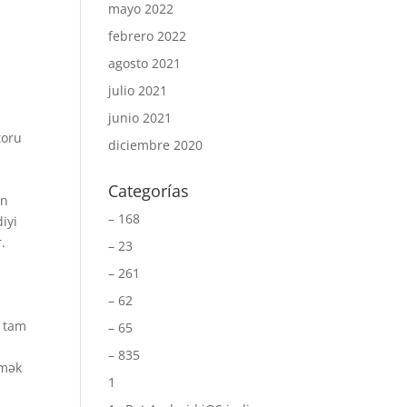
mayo 2022
febrero 2022
agosto 2021
julio 2021
junio 2021
toru
diciembre 2020
Categorías
ün
– 168
iyi
.
– 23
– 261
– 62
ı tam
– 65
– 835
əmək
1