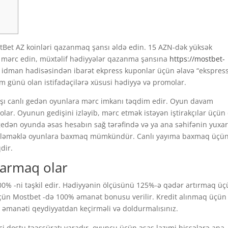
tBet AZ koinləri qazanmaq şansı əldə edin. 15 AZN-dək yüksək
 mərc edin, müxtəlif hədiyyələr qazanma şansına
https://mostbet-
q idman hadisəsindən ibarət ekpress kuponlar üçün əlavə “ekspres
 günü olan istifadəçilərə xüsusi hədiyyə və promolar.
şı canlı gedən oyunlara mərc imkanı təqdim edir. Oyun davam
ar. Oyunun gedişini izləyib, mərc etmək istəyən iştirakçılar üçün
ı gedən oyunda əsas hesabın sağ tərəfində və ya ana səhifənin yuxar
likləməklə oyunlara baxmaq mümkündür. Canlı yayıma baxmaq üçü
dir.
xarmaq olar
00% -ni təşkil edir. Hədiyyənin ölçüsünü 125%-ə qədər artırmaq ü
üçün Mostbet -də 100% əmanət bonusu verilir. Kredit alınmaq üçün
 əmanəti qeydiyyatdan keçirməli və doldurmalısınız.
 dostu təəssüratı yaradır, oyunçu üçün əsas lazımi hissələrə ana