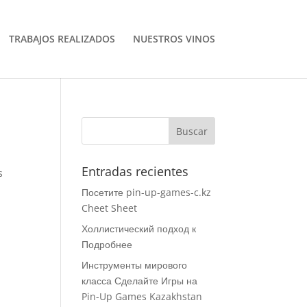
TRABAJOS REALIZADOS
NUESTROS VINOS
Entradas recientes
s
Посетите pin-up-games-c.kz
Cheet Sheet
Холлистический подход к
Подробнее
Инструменты мирового
класса Сделайте Игры на
Pin-Up Games Kazakhstan