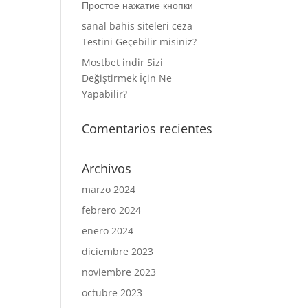
Простое нажатие кнопки
sanal bahis siteleri ceza
Testini Geçebilir misiniz?
Mostbet indir Sizi
Değiştirmek İçin Ne
Yapabilir?
Comentarios recientes
Archivos
marzo 2024
febrero 2024
enero 2024
diciembre 2023
noviembre 2023
octubre 2023