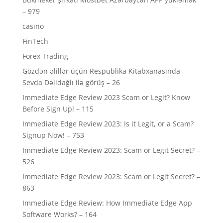
– 979
casino
FinTech
Forex Trading
Gözdən əlillər üçün Respublika Kitabxanasında
Sevda Dəlidağlı ilə görüş – 26
Immediate Edge Review 2023 Scam or Legit? Know
Before Sign Up! – 115
Immediate Edge Review 2023: Is it Legit, or a Scam?
Signup Now! – 753
Immediate Edge Review 2023: Scam or Legit Secret? –
526
Immediate Edge Review 2023: Scam or Legit Secret? –
863
Immediate Edge Review: How Immediate Edge App
Software Works? – 164