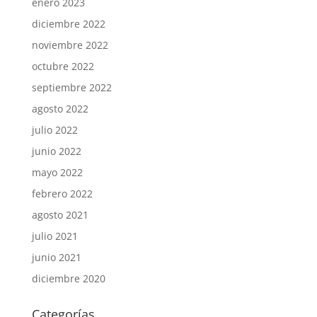
enero 2023
diciembre 2022
noviembre 2022
octubre 2022
septiembre 2022
agosto 2022
julio 2022
junio 2022
mayo 2022
febrero 2022
agosto 2021
julio 2021
junio 2021
diciembre 2020
Categorías