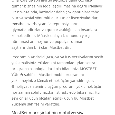
Ona görə də son illərdə getdikcə daha çox ölkə
qumar biznesinin leqallaşdırılmasına doğru irəliləyir.
Öz növbəsində, kazinolar daha çox qanunlara tabe
olur və sosial yönümlü olur. Onlar lisenziyalıdırlar,
mostbet azerbaycan
öz reputasiyalarını
qiymətləndirirlər və qumar asılılığı olan insanlara
kömək edirlər. Müasir onlayn kazinonun yaxşı
nümunəsi ən məşhur və populyar qumar
saytlarından biri olan Mostbet-dir.
Proqramın Android (APK) və ya iOS versiyalarını seçib
yükləməlisiniz. Yükləməni tamamladıqdan sonra
proqrama asanlıqla daxil ola bilərsiniz. MOSTBET
YÜKLƏ səhifəsi Mostbet mobil proqramını
yükləməyinizə kömək etmək üçün yaradılmışdır.
Əməliyyat sisteminə uyğun proqramı yükləmək üçün
hər zaman səhifəmizdən istifadə edə bilərsiniz. Hər
şeyi onlar üçün əlçatan etmək üçün bu Mostbet
Yükləmə səhifəsini yaratdıq.
MostBet mərc şirkətinin mobil versiyası