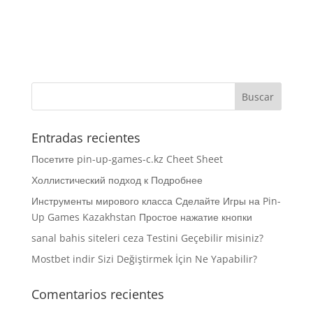
Entradas recientes
Посетите pin-up-games-c.kz Cheet Sheet
Холлистический подход к Подробнее
Инструменты мирового класса Сделайте Игры на Pin-
Up Games Kazakhstan Простое нажатие кнопки
sanal bahis siteleri ceza Testini Geçebilir misiniz?
Mostbet indir Sizi Değiştirmek İçin Ne Yapabilir?
Comentarios recientes