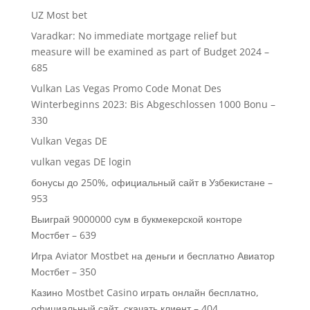
UZ Most bet
Varadkar: No immediate mortgage relief but
measure will be examined as part of Budget 2024 –
685
Vulkan Las Vegas Promo Code Monat Des
Winterbeginns 2023: Bis Abgeschlossen 1000 Bonu –
330
Vulkan Vegas DE
vulkan vegas DE login
бонусы до 250%, официальный сайт в Узбекистане –
953
Выиграй 9000000 сум в букмекерской конторе
Мостбет – 639
Игра Aviator Mostbet на деньги и бесплатно Авиатор
Мостбет – 350
Казино Mostbet Casino играть онлайн бесплатно,
официальный сайт, скачать клиент – 404