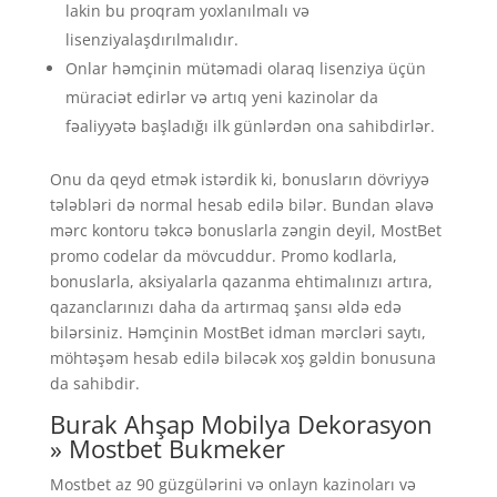
lakin bu proqram yoxlanılmalı və
lisenziyalaşdırılmalıdır.
Onlar həmçinin mütəmadi olaraq lisenziya üçün
müraciət edirlər və artıq yeni kazinolar da
fəaliyyətə başladığı ilk günlərdən ona sahibdirlər.
Onu da qeyd etmək istərdik ki, bonusların dövriyyə
tələbləri də normal hesab edilə bilər. Bundan əlavə
mərc kontoru təkcə bonuslarla zəngin deyil, MostBet
promo codelar da mövcuddur. Promo kodlarla,
bonuslarla, aksiyalarla qazanma ehtimalınızı artıra,
qazanclarınızı daha da artırmaq şansı əldə edə
bilərsiniz. Həmçinin MostBet idman mərcləri saytı,
möhtəşəm hesab edilə biləcək xoş gəldin bonusuna
da sahibdir.
Burak Ahşap Mobilya Dekorasyon
» Mostbet Bukmeker
Mostbet az 90 güzgülərini və onlayn kazinoları və