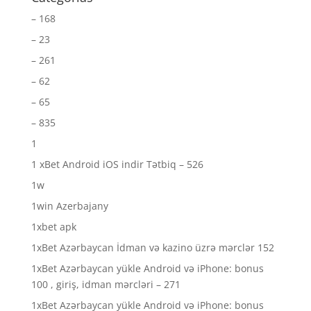
– 168
– 23
– 261
– 62
– 65
– 835
1
1 xBet Android iOS indir Tətbiq – 526
1w
1win Azerbajany
1xbet apk
1xBet Azərbaycan İdman və kazino üzrə mərclər 152
1xBet Azərbaycan yükle Android və iPhone: bonus
100 , giriş, idman mərcləri – 271
1xBet Azərbaycan yükle Android və iPhone: bonus