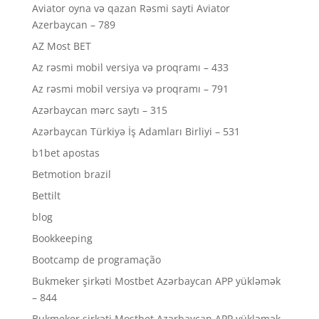
Aviator oyna və qazan Rəsmi sayti Aviator
Azerbaycan – 789
AZ Most BET
Az rəsmi mobil versiya və proqramı – 433
Az rəsmi mobil versiya və proqramı – 791
Azərbaycan mərc saytı – 315
Azərbaycan Türkiyə İş Adamları Birliyi – 531
b1bet apostas
Betmotion brazil
Bettilt
blog
Bookkeeping
Bootcamp de programação
Bukmeker şirkəti Mostbet Azərbaycan APP yükləmək
– 844
Bukmeker şirkəti Mostbet Azərbaycan APP yükləmək