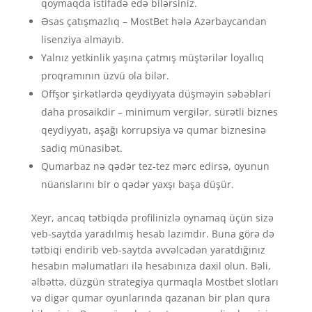
qoymaqda istifadə edə bilərsiniz.
Əsas çatışmazlıq – MostBet hələ Azərbaycandan
lisenziya almayıb.
Yalnız yetkinlik yaşına çatmış müştərilər loyallıq
proqramının üzvü ola bilər.
Offşor şirkətlərdə qeydiyyata düşməyin səbəbləri
daha prosaikdir – minimum vergilər, sürətli biznes
qeydiyyatı, aşağı korrupsiya və qumar biznesinə
sadiq münasibət.
Qumarbaz nə qədər tez-tez mərc edirsə, oyunun
nüanslarını bir o qədər yaxşı başa düşür.
Xeyr, ancaq tətbiqdə profilinizlə oynamaq üçün sizə
veb-saytda yaradılmış hesab lazımdır. Buna görə də
tətbiqi endirib veb-saytda əvvəlcədən yaratdığınız
hesabın məlumatları ilə hesabınıza daxil olun. Bəli,
əlbəttə, düzgün strategiya qurmaqla Mostbet slotları
və digər qumar oyunlarında qazanan bir plan qura