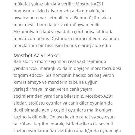
mükafat yalnız bir dəfə verilir. Mostbet-AZ91
bonusunu sizin ixtiyarınızda əldə etmək üçün
əvvəlcə ona mərc etməlisiniz. Bunun üçün təkcə
mərc deyil, həm də bir vaxt müəyyən edilir.
Akkumulyatorda 4 və ya daha çox hadisə olduqda
mərc üçün bonus Dostunuza müraciət edin və onun
mərclərinin bir hissəsini bonus olaraq əldə edin
Mostbet AZ 91 Poker
Bahislər və mərc seçimləri real vaxt rejimində
yenilənəcək, maraqlı və daim dəyişən mərc təcrübəsi
təqdim edəcək. Siz həmçinin hadisələri baş verən
kimi izləməyə və mərclərinizi buna uyğun
yerləşdirməyə imkan verən canlı yayım
seçimlərindən yararlana bilərsiniz. Mostbet-AZ91
slotlar, stolüstü oyunlar və canlı diler oyunları da
daxil olmaqla geniş çeşidli oyunlara malik onlayn
kazino təklif edir. Onlayn kazino rahat və xoş oyun
təcrübəsi təqdim edərək, istifadəçilərə öz sevimli
kazino oyunlarını öz evlərinin rahatlığında oynamağa