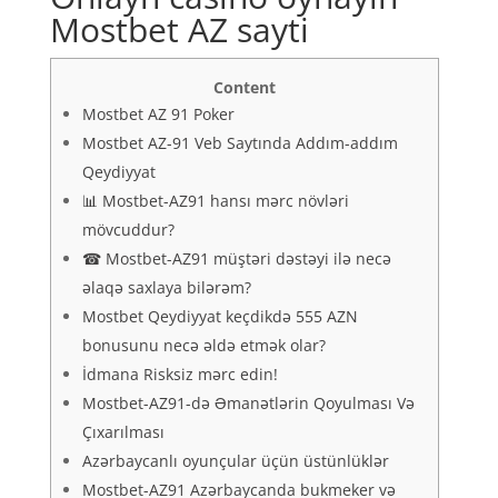
Mostbet AZ sayti
Content
Mostbet AZ 91 Poker
Mostbet AZ-91 Veb Saytında Addım-addım
Qeydiyyat
📊 Mostbet-AZ91 hansı mərc növləri
mövcuddur?
☎ Mostbet-AZ91 müştəri dəstəyi ilə necə
əlaqə saxlaya bilərəm?
Mostbet Qeydiyyat keçdikdə 555 AZN
bonusunu necə əldə etmək olar?
İdmana Risksiz mərc edin!
Mostbet-AZ91-də Əmanətlərin Qoyulması Və
Çıxarılması
Azərbaycanlı oyunçular üçün üstünlüklər
Mostbet-AZ91 Azərbaycanda bukmeker və