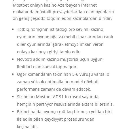
Mostbet onlayn kazino Azərbaycan internet
məkanında müxtəlif provayderlərdən olan oyunların
ən geniş çeşiddə təqdim edən kazinolardan biridir.
Tətbiq həmçinin istifadəçilərə sevimli kazino
oyunlarını oynamağa və mobil cihazlarından canlı
diler oyunlarında iştirak etməyə imkan verən
onlayn kazinoya girişi təmin edir.
Növbəti addım kazino müştərisi üçün uyğun
limitləri olan cədvəl tapmaqdır.
Əgər komandanın təxminən 5-6 vuruşu varsa, o
zaman yüksək ehtimalla bu model növbəti
performans zamanı da davam edəcək.
Siz onları Mostbet AZ 91-in rəsmi saytında,
həmçinin partnyor resurslarında axtara bilərsiniz.
Birinci halda, oyunçu mütləq bir neçə yoldan biri
ilə edilə bilən qeydiyyat prosedurundan
keçməlidir.