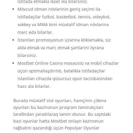
istifadə etməklə daxil ola bilərsiniz.
Mövcud idman növlərinin geniş seçimi ilə
istifadəçilər futbol, basketbol, tennis, voleybol,
xokkey və MMA kimi müxtəlif idman növlərinə
mərc edə bilərlər.
İstənilən promosyonun üzərinə klikləməklə, siz
əldə etmək və mərc etmək şərtlərini öyrənə
bilərsiniz.
Mostbet Online Casino masaüstü və mobil cihazlar
üçün optimallaşdırılıb, beləliklə istifadəçilər
istənilən cihazda qüsursuz oyun təcrübəsindən
həzz ala bilərlər.
Burada müxtəlif slot oyunları, həmçinin çökmə
oyunları bu kazinonun proqram təminatçıları
tərəfindən yaradılaraq təmin olunur. Bu saytdakı
bəzi oyunlar hətta Mostbet onlayn kazinonun
rəğbətini qazandığı üçün Populyar Oyunlar