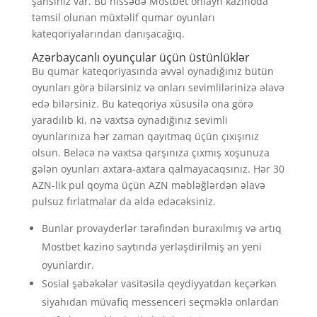
şansınız var. Bu hissədə Mostbet onlayn kazinoda
təmsil olunan müxtəlif qumar oyunları
kateqoriyalarından danışacağıq.
Azərbaycanlı oyunçular üçün üstünlüklər
Bu qumar kateqoriyasında əvvəl oynadığınız bütün
oyunları görə bilərsiniz və onları sevimlilərinizə əlavə
edə bilərsiniz. Bu kateqoriya xüsusilə ona görə
yaradılıb ki, nə vaxtsa oynadığınız sevimli
oyunlarınıza hər zaman qayıtmaq üçün çıxışınız
olsun. Beləcə nə vaxtsa qarşınıza çıxmış xoşunuza
gələn oyunları axtara-axtara qalmayacaqsınız. Hər 30
AZN-lik pul qoyma üçün AZN məbləğlərdən əlavə
pulsuz fırlatmalar da əldə edəcəksiniz.
Bunlar provayderlər tərəfindən buraxılmış və artıq
Mostbet kazino saytında yerləşdirilmiş ən yeni
oyunlardır.
Sosial şəbəkələr vasitəsilə qeydiyyatdan keçərkən
siyahıdan müvafiq messenceri seçməklə onlardan