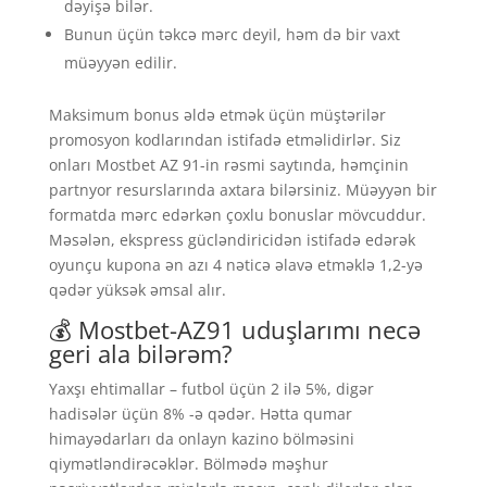
dəyişə bilər.
Bunun üçün təkcə mərc deyil, həm də bir vaxt
müəyyən edilir.
Maksimum bonus əldə etmək üçün müştərilər
promosyon kodlarından istifadə etməlidirlər. Siz
onları Mostbet AZ 91-in rəsmi saytında, həmçinin
partnyor resurslarında axtara bilərsiniz. Müəyyən bir
formatda mərc edərkən çoxlu bonuslar mövcuddur.
Məsələn, ekspress gücləndiricidən istifadə edərək
oyunçu kupona ən azı 4 nəticə əlavə etməklə 1,2-yə
qədər yüksək əmsal alır.
💰 Mostbet-AZ91 uduşlarımı necə
geri ala bilərəm?
Yaxşı ehtimallar – futbol üçün 2 ilə 5%, digər
hadisələr üçün 8% -ə qədər. Hətta qumar
himayədarları da onlayn kazino bölməsini
qiymətləndirəcəklər. Bölmədə məşhur