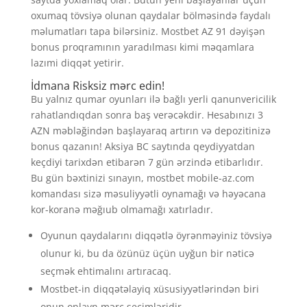
oxumaq tövsiyə olunan qaydalar bölməsində faydalı
məlumatları tapa bilərsiniz. Mostbet AZ 91 dəyişən
bonus proqramının yaradılması kimi məqamlara
lazımi diqqət yetirir.
İdmana Risksiz mərc edin!
Bu yalnız qumar oyunları ilə bağlı yerli qanunvericilik
rahatlandıqdan sonra baş verəcəkdir. Hesabınızı 3
AZN məbləğindən başlayaraq artırın və depozitinizə
bonus qazanın! Aksiya BC saytında qeydiyyatdan
keçdiyi tarixdən etibarən 7 gün ərzində etibarlıdır.
Bu gün bəxtinizi sınayın, mostbet mobile-az.com
komandası sizə məsuliyyətli oynamağı və həyəcana
kor-koranə məğıub olmamağı xatırladır.
Oyunun qaydalarını diqqətlə öyrənməyiniz tövsiyə
olunur ki, bu da özünüz üçün uyğun bir nəticə
seçmək ehtimalını artıracaq.
Mostbet-in diqqətəlayiq xüsusiyyətlərindən biri
onun onlayn mərc seçimləridir.