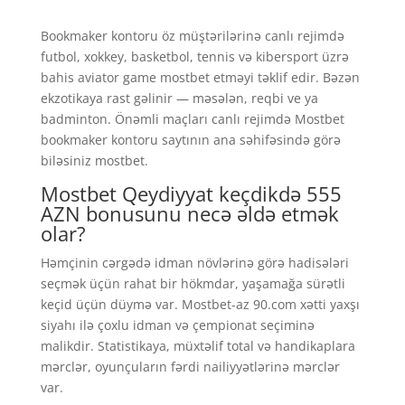
Bookmaker kontoru öz müştərilərinə canlı rejimdə
futbol, xokkey, basketbol, tennis və kibersport üzrə
bahis aviator game mostbet etməyi təklif edir. Bəzən
ekzotikaya rast gəlinir — məsələn, reqbi ve ya
badminton. Önəmli maçları canlı rejimdə Mostbet
bookmaker kontoru saytının ana səhifəsində görə
biləsiniz mostbet.
Mostbet Qeydiyyat keçdikdə 555
AZN bonusunu necə əldə etmək
olar?
Həmçinin cərgədə idman növlərinə görə hadisələri
seçmək üçün rahat bir hökmdar, yaşamağa sürətli
keçid üçün düymə var. Mostbet-az 90.com xətti yaxşı
siyahı ilə çoxlu idman və çempionat seçiminə
malikdir. Statistikaya, müxtəlif total və handikaplara
mərclər, oyunçuların fərdi nailiyyətlərinə mərclər
var.