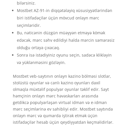
bilərsiniz.
Mostbet AZ-91-in diqqətəlayiq xüsusiyyətlərindən
biri istifadəçilər üçün mövcud onlayn mərc
seçimləridir.
Bu, nəticənin düzgün müəyyən etməyə kömək
edəcək, mərc səhv edildiyi halda mərcin səmərəsiz
olduğu ortaya çıxacaq.
Sonra isə istədiyiniz oyunu seçin, sadəcə klikləyin
və yüklənməsini gözləyin.
Mostbet veb-saytının onlayn kazino bölməsi slotlar,
stolüstü oyunlar və canlı kazino oyunları daxil
olmaqla müxtəlif populyar oyunlar təklif edir. Sayt
həmçinin onlayn mərc həvəskarları arasında
getdikcə populyarlaşan virtual idman və e-idman
mərc seçimlərinə ev sahibliyi edir. Mostbet saytında
onlayn mərc və qumarda iştirak etmək üçün
istifadəçilər hesab üçün qeydiyyatdan keçməlidirlər.