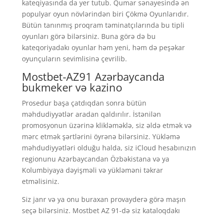
kateqiyasında da yer tutub. Qumar sənayesində ən
populyar oyun növlərindən biri Çökmə Oyunlarıdır.
Bütün tanınmış proqram təminatçılarında bu tipli
oyunları görə bilərsiniz. Buna görə də bu
kateqoriyadakı oyunlar həm yeni, həm də peşəkar
oyunçuların sevimlisinə çevrilib.
Mostbet-AZ91 Azərbaycanda
bukmeker və kazino
Prosedur başa çatdıqdan sonra bütün
məhdudiyyətlər aradan qaldırılır. İstənilən
promosyonun üzərinə klikləməklə, siz əldə etmək və
mərc etmək şərtlərini öyrənə bilərsiniz. Yükləmə
məhdudiyyətləri olduğu halda, siz iCloud hesabınızın
regionunu Azərbaycandan Özbəkistana və ya
Kolumbiyaya dəyişməli və yükləməni təkrar
etməlisiniz.
Siz janr və ya onu buraxan provayderə görə maşın
seçə bilərsiniz. Mostbet AZ 91-də siz kataloqdakı