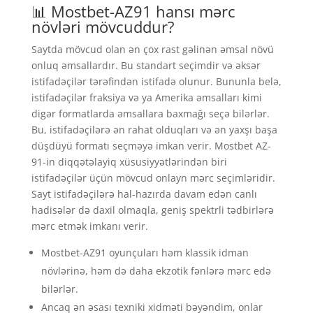
📊 Mostbet-AZ91 hansı mərc
növləri mövcuddur?
Saytda mövcud olan ən çox rast gəlinən əmsal növü
onluq əmsallardır. Bu standart seçimdir və əksər
istifadəçilər tərəfindən istifadə olunur. Bununla belə,
istifadəçilər fraksiya və ya Amerika əmsalları kimi
digər formatlarda əmsallara baxmağı seçə bilərlər.
Bu, istifadəçilərə ən rahat olduqları və ən yaxşı başa
düşdüyü formatı seçməyə imkan verir. Mostbet AZ-
91-in diqqətəlayiq xüsusiyyətlərindən biri
istifadəçilər üçün mövcud onlayn mərc seçimləridir.
Sayt istifadəçilərə hal-hazırda davam edən canlı
hadisələr də daxil olmaqla, geniş spektrli tədbirlərə
mərc etmək imkanı verir.
Mostbet-AZ91 oyunçuları həm klassik idman
növlərinə, həm də daha ekzotik fənlərə mərc edə
bilərlər.
Ancaq ən əsası texniki xidməti bəyəndim, onlar