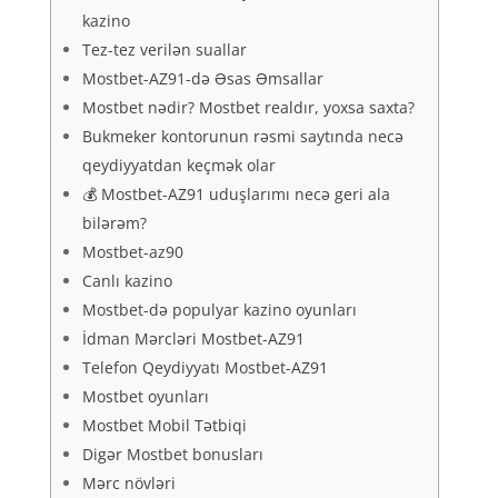
kazino
Tez-tez verilən suallar
Mostbet-AZ91-də Əsas Əmsallar
Mostbet nədir? Mostbet realdır, yoxsa saxta?
Bukmeker kontorunun rəsmi saytında necə
qeydiyyatdan keçmək olar
💰 Mostbet-AZ91 uduşlarımı necə geri ala
bilərəm?
Mostbet-az90
Canlı kazino
Mostbet-də populyar kazino oyunları
İdman Mərcləri Mostbet-AZ91
Telefon Qeydiyyatı Mostbet-AZ91
Mostbet oyunları
Mostbet Mobil Tətbiqi
Digər Mostbet bonusları
Mərc növləri