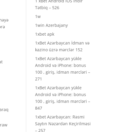
1 xBet Android iOS indir
Tətbiq – 526
1w
tməyə
1win Azerbajany
ərə
1xbet apk
1xBet Azərbaycan İdman və
kazino üzrə mərclər 152
1xBet Azərbaycan yükle
at
Android və iPhone: bonus
100 , giriş, idman mərcləri –
271
1xBet Azərbaycan yükle
m
Android və iPhone: bonus
100 , giriş, idman mərcləri –
847
laraq
1xbet Azərbaycan: Rəsmi
Saytın Nəzərdən Keçirilməsi
Draw
– 257