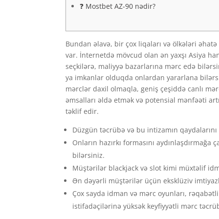
❓ Mostbet AZ-90 nədir?
Bundan əlavə, bir çox liqaları və ölkələri əhat
var. İnternetdə mövcud olan ən yaxşı Asiya hand
seçkilərə, maliyyə bazarlarına mərc edə bilərs
ya imkanlar olduqda onlardan yararlana bilərsi
mərclər daxil olmaqla, geniş çeşiddə canlı mərc
əmsalları əldə etmək və potensial mənfəəti a
təklif edir.
Düzgün təcrübə və bu intizamın qaydalarını 
Onların hazırkı formasını aydınlaşdırmağa çal
bilərsiniz.
Müştərilər blackjack və slot kimi müxtəlif i
Ən dəyərli müştərilər üçün eksklüziv imtiyazl
Çox sayda idman və mərc oyunları, rəqabətli
istifadəçilərinə yüksək keyfiyyətli mərc təcrü