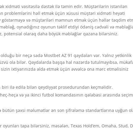
k xidməti vasitəsilə dəstək ilə təmin edir. Müştərilərin istənilən
an problemlərini həll etmək üçün xüsusi müştəri xidməti heyəti
səy göstərməyə və müştəriləri məmnun etmək üçün həllər təqdim e
məbləğ, oynadığınız oyunun təklif etdiyi ödəniş cədvəli və məbləğl
ız, potensial olaraq daha böyük məbləğlər qazana bilərsiniz.
olduğu bir neçə sadə Mostbet AZ 91 qaydaları var. Yalnız yetkinlik
 üzvü ola bilər. Qaydalarda başqa hal nəzərdə tutulmayıbsa, mükaf
 sizin ixtiyarınızda əldə etmək üçün əvvəlcə ona mərc etməlisiniz
 biri ilə edilə bilən qeydiyyat prosedurundan keçməlidir.
 heç-heçə və ya ikinci futbol komandasının qələbəsi arasında seçi
 və bütün şəxsi məlumatlar ən son şifrələmə standartlarına uyğun o
 oyunları tapa bilərsiniz, məsələn, Texas Hold’em, Omaha, Stud, 