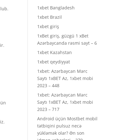
1xbet Bangladesh
ulub.
1xbet Brazil
1xbet giriş
1xBet giriş, güzgü 1 xBet
Azərbaycanda rəsmi sayt – 6
ir.
1xbet Kazahstan
1xbet qeydiyyat
1xbet: Azərbaycan Mərc
Saytı 1xBET Az, 1xbet mobi
2023 – 448
1xbet: Azərbaycan Mərc
Saytı 1xBET Az, 1xbet mobi
çün
2023 – 717
Android üçün Mostbet mobil
iz.
tətbiqini pulsuz necə
yükləmək olar? Ən son