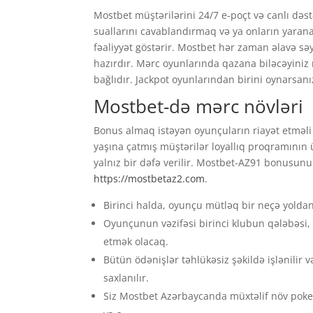
Mostbet müştərilərini 24/7 e-poçt və canlı dəstə
suallarını cavablandırmaq və ya onların yaran
fəaliyyət göstərir. Mostbet hər zaman əlavə 
hazırdır. Mərc oyunlarında qazana biləcəyiniz 
bağlıdır. Jackpot oyunlarından birini oynarsan
Mostbet-də mərc növləri
Bonus almaq istəyən oyunçuların riayət etməli 
yaşına çatmış müştərilər loyallıq proqramının
yalnız bir dəfə verilir. Mostbet-AZ91 bonusunu
https://mostbetaz2.com
.
Birinci halda, oyunçu mütləq bir neçə yoldan
Oyunçunun vəzifəsi birinci klubun qələbəsi,
etmək olacaq.
Bütün ödənişlər təhlükəsiz şəkildə işlənilir
saxlanılır.
Siz Mostbet Azərbaycanda müxtəlif növ poker