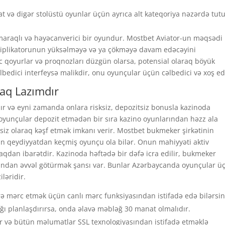
t və digər stolüstü oyunlar üçün ayrıca alt kateqoriya nəzərdə tut
 maraqlı və həyəcanverici bir oyundur. Mostbet Aviator-un məqsədi
plikatorunun yüksəlməyə və ya çökməyə davam edəcəyini
 qoyurlar və proqnozları düzgün olarsa, potensial olaraq böyük
lbedici interfeysə malikdir, onu oyunçular üçün cəlbedici və xoş ed
aq Lazımdır
r və eyni zamanda onlara risksiz, depozitsiz bonusla kazinoda
yunçular depozit etmədən bir sıra kazino oyunlarından həzz ala
şsiz olaraq kəşf etmək imkanı verir. Mostbet bukmeker şirkətinin
n qeydiyyatdan keçmiş oyunçu ola bilər. Onun mahiyyəti aktiv
qdan ibarətdir. Kazinoda həftədə bir dəfə icra edilir, bukmeker
ından əvvəl götürmək şansı var. Bunlar Azərbaycanda oyunçular ü
ləridir.
rə mərc etmək üçün canlı mərc funksiyasından istifadə edə bilərsin
ı planlaşdırırsa, onda əlavə məbləğ 30 manat olmalıdır.
dir və bütün məlumatlar SSL texnologiyasından istifadə etməklə