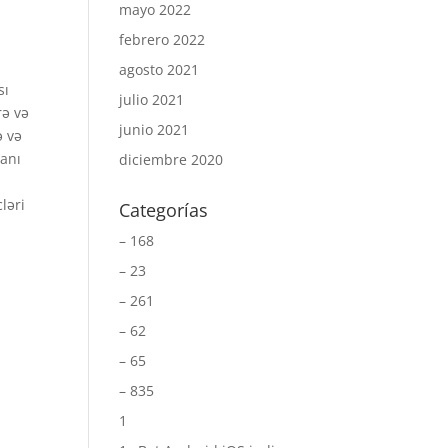
mayo 2022
febrero 2022
agosto 2021
sı
julio 2021
rə və
junio 2021
ə və
manı
diciembre 2020
ləri
Categorías
– 168
– 23
– 261
– 62
– 65
– 835
1