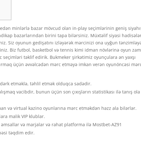
ə edən minlərlə bazar mövcud olan in-play seçimlərinin geniş siyahı
ikap bazarlarından birini tapa bilərsiniz. Müxtəlif siyasi hadisələ
iniz. Siz oyunun gedişatını izləyərək mərcinizi ona uyğun tənzimləy
niz. Biz futbol, ​​basketbol və tennis kimi idman növlərinə oyun za
 seçimləri təklif edirik. Bukmeker şirkətimiz oyunçulara ən yaxşı
rtırmaq üçün əvvəlcədən mərc etməyə imkan verən oyunöncəsi mərc
dərk etməklə, təhlil etmək olduqca sadədir.
ışmaq vacibdir, bunun üçün son çıxışların statistikası ilə tanış ola
dman və virtual kazino oyunlarına mərc etməkdən həzz ala bilərlər.
ara malik VIP klublar.
 əmsallar və marjalar və rahat platforma ilə Mostbet-AZ91
bəsi təqdim edir.