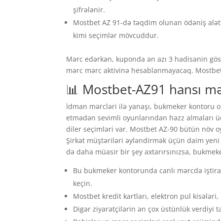
şifrələnir.
Mostbet AZ 91-də təqdim olunan ödəniş alətlər
kimi seçimlər mövcuddur.
Mərc edərkən, kuponda ən azı 3 hadisənin göstə
mərc mərc aktivinə hesablanmayacaq. Mostbet
📊 Mostbet-AZ91 hansı m
İdman mərcləri ilə yanaşı, bukmeker kontoru onl
etmədən sevimli oyunlarından həzz almaları üçü
diler seçimləri var. Mostbet AZ-90 bütün növ oy
Şirkət müştəriləri əyləndirmək üçün daim yeni oy
də daha müasir bir şey axtarırsınızsa, bukme
Bu bukmeker kontorunda canlı mərcdə iştira
keçin.
Mostbet kredit kartları, elektron pul kisələri
Digər ziyarətçilərin ən çox üstünlük verdiyi ta