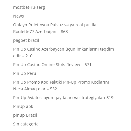
mostbet-ru-serg
News
Onlayn Rulet oyna Pulsuz və ya real pul ilə
Roulette77 Azerbaijan – 863
pagbet brazil
Pin Up Casino Azərbaycan üçün imkanlarını təqdim
edir – 210
Pin Up Casino Online Slots Review – 671
Pin Up Peru
Pin Up Promo Kod Faktiki Pin-Up Promo Kodlarını
Necə Almaq olar – 532
Pin-Up Aviator: oyun qaydaları və strategiyaları 319
PinUp apk
pinup Brazil
Sin categoría