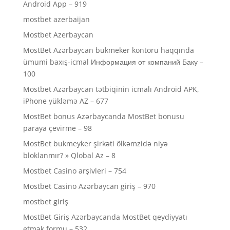
Android App – 919
mostbet azerbaijan
Mostbet Azerbaycan
MostBet Azərbaycan bukmeker kontoru haqqında
ümumi baxış-icmal Информация от компаний Баку –
100
Mostbet Azərbaycan tətbiqinin icmalı Android APK,
iPhone yükləmə AZ – 677
MostBet bonus Azərbaycanda MostBet bonusu
paraya çevirme – 98
MostBet bukmeyker şirkəti ölkəmzidə niyə
bloklanmır? » Qlobal Az – 8
Mostbet Casino arşivleri – 754
Mostbet Casino Azərbaycan giriş – 970
mostbet giriş
MostBet Giriş Azərbaycanda MostBet qeydiyyatı
etmək formu – 532