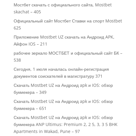
Мостбет скачать с официального сайта, Mostbet
skachat – 405
Официальный сайт Мостбет Ставки на спорт Mostbet
625
Приложение Mostbet UZ скачать на Андроид APK,
Айфон IOS – 211
рабочее зеркало МОСТБЕТ и официальный сайт БК –
538
Сегодня, 1 июля началась онлайн-регистрация
документов соискателей в магистратуру 371
Скачать Mostbet UZ на Андроид apk и IOS: обзор
букмекера – 349
Скачать Mostbet UZ на Андроид apk и IOS: обзор
букмекера – 651
Скачать Mostbet UZ на Андроид apk и IOS: обзор
букмекера ANP Ultimus: Premium 2, 2 5, 3, 3 5 BHK
Apartments in Wakad, Pune – 97