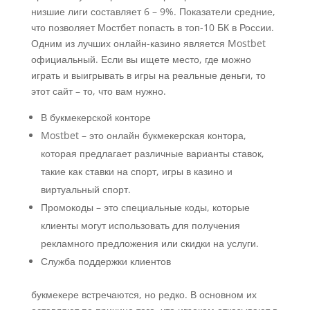
низшие лиги составляет 6 – 9%. Показатели средние,
что позволяет Мостбет попасть в топ-10 БК в России.
Одним из лучших онлайн-казино является Mostbet
официальный. Если вы ищете место, где можно
играть и выигрывать в игры на реальные деньги, то
этот сайт – то, что вам нужно.
В букмекерской конторе
Mostbet – это онлайн букмекерская контора,
которая предлагает различные варианты ставок,
такие как ставки на спорт, игры в казино и
виртуальный спорт.
Промокоды – это специальные коды, которые
клиенты могут использовать для получения
рекламного предложения или скидки на услуги.
Служба поддержки клиентов
букмекере встречаются, но редко. В основном их