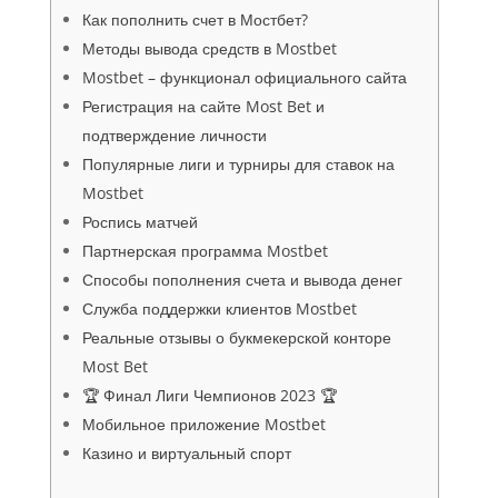
Как пополнить счет в Мостбет?
Методы вывода средств в Mostbet
Mostbet – функционал официального сайта
Регистрация на сайте Most Bet и
подтверждение личности
Популярные лиги и турниры для ставок на
Mostbet
Роспись матчей
Партнерская программа Mostbet
Способы пополнения счета и вывода денег
Служба поддержки клиентов Mostbet
Реальные отзывы о букмекерской конторе
Most Bet
🏆 Финал Лиги Чемпионов 2023 🏆
Мобильное приложение Mostbet
Казино и виртуальный спорт