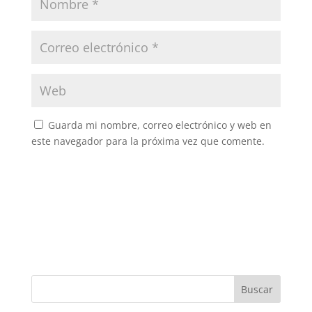
Guarda mi nombre, correo electrónico y web en
este navegador para la próxima vez que comente.