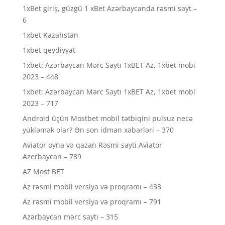
1xBet giriş, güzgü 1 xBet Azərbaycanda rəsmi sayt –
6
1xbet Kazahstan
1xbet qeydiyyat
1xbet: Azərbaycan Mərc Saytı 1xBET Az, 1xbet mobi
2023 – 448
1xbet: Azərbaycan Mərc Saytı 1xBET Az, 1xbet mobi
2023 – 717
Android üçün Mostbet mobil tətbiqini pulsuz necə
yükləmək olar? Ən son idman xəbərləri – 370
Aviator oyna və qazan Rəsmi sayti Aviator
Azerbaycan – 789
AZ Most BET
Az rəsmi mobil versiya və proqramı – 433
Az rəsmi mobil versiya və proqramı – 791
Azərbaycan mərc saytı – 315