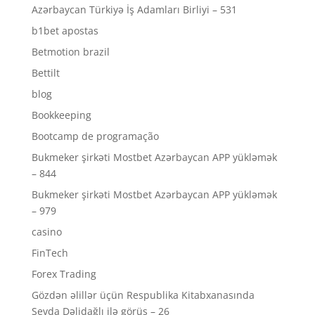
Azərbaycan Türkiyə İş Adamları Birliyi – 531
b1bet apostas
Betmotion brazil
Bettilt
blog
Bookkeeping
Bootcamp de programação
Bukmeker şirkəti Mostbet Azərbaycan APP yükləmək
– 844
Bukmeker şirkəti Mostbet Azərbaycan APP yükləmək
– 979
casino
FinTech
Forex Trading
Gözdən əlillər üçün Respublika Kitabxanasında
Sevda Dəlidağlı ilə görüş – 26