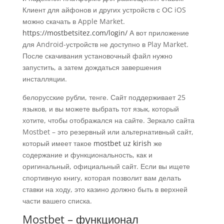
Клиент для айфонов и других устройств с ОС iOS
можно скачать в Apple Market.
https://mostbetsitez.com/login/
А вот приложение
для Android-устройств не доступно в Play Market.
После скачивания установочный файл нужно
запустить, а затем дождаться завершения
инсталляции.
белорусские рубли, тенге. Сайт поддерживает 25
языков, и вы можете выбрать тот язык, который
хотите, чтобы отображался на сайте. Зеркало сайта
Mostbet – это резервный или альтернативный сайт,
который имеет такое
mostbet uz kirish
же
содержание и функциональность, как и
оригинальный, официальный сайт. Если вы ищете
спортивную книгу, которая позволит вам делать
ставки на ходу, это казино должно быть в верхней
части вашего списка.
Mostbet – функционал