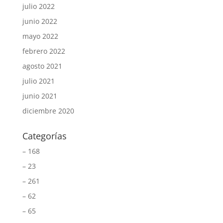
julio 2022
junio 2022
mayo 2022
febrero 2022
agosto 2021
julio 2021
junio 2021
diciembre 2020
Categorías
– 168
– 23
– 261
– 62
– 65