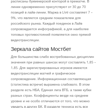
расписаны букмекерской конторой в прематче. В
линии одновременно присутствуют от 30 до 70
позиций в лайв-линии. Маржа в Live составляет 7 –
9%, что является средним показателем для
российского рынка. Каждый поединок в Лайв
сопровождается инфографикой, а для наиболее
топовых противостояний появляется окно прямой
видеотрансляции.
Зеркала сайтов Мостбет
Для большинства слабо востребованных дисциплин
значения при равных шансах могут составлять 1,85 –
1,85. Для зарегистрированных игроков имеются
видеотрансляции матчей и графическое
сопровождение. Информационная составляющая
(статистика встречи) выражена слабовато. В этом
разделе есть НБА, Единая лига ВТБ, а также кубки
разных стран. Коэффициенты везде на среднем
уровне и не особо отличаются от того, что можно
увидеть в других БК. В разделе тенниса есть все